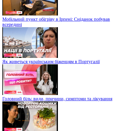
Мобільний пункт обігріву в Ірпені: Сніданок побував
всередині
Як живеться українським біженцям в Португалії
Головний біль: види, причини, симптоми та лікування