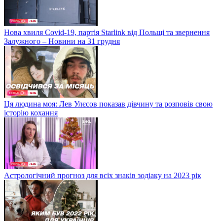
Нова хвиля Covid-19, партія Starlink від Польщі та звернення
Залужного – Новини на 31 грудня
Ця людина моя: Лев Улєсов показав дівчину та розповів свою
історію кохання
Астрологічний прогноз для всіх знаків зодіаку на 2023 рік