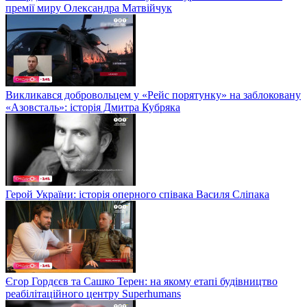
премії миру Олександра Матвійчук
Викликався добровольцем у «Рейс порятунку» на заблоковану
«Азовсталь»: історія Дмитра Кубряка
Герой України: історія оперного співака Василя Сліпака
Єгор Гордєєв та Сашко Терен: на якому етапі будівництво
реабілітаційного центру Superhumans