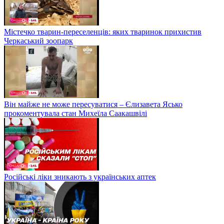
Містечко тварин-переселенців: яких тваринок прихистив
Черкаський зоопарк
Він майже не може пересуватися – Єлизавета Ясько
прокоментувала стан Михеїла Саакашвілі
Російські ліки зникають з українських аптек