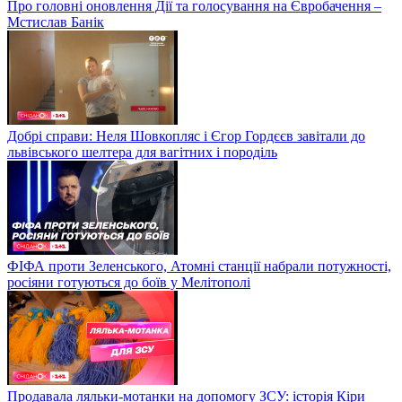
Про головні оновлення Дії та голосування на Євробачення –
Мстислав Банік
Добрі справи: Неля Шовкопляс і Єгор Гордєєв завітали до
львівського шелтера для вагітних і породіль
ФІФА проти Зеленського, Атомні станції набрали потужності,
росіяни готуються до боїв у Мелітополі
Продавала ляльки-мотанки на допомогу ЗСУ: історія Кіри