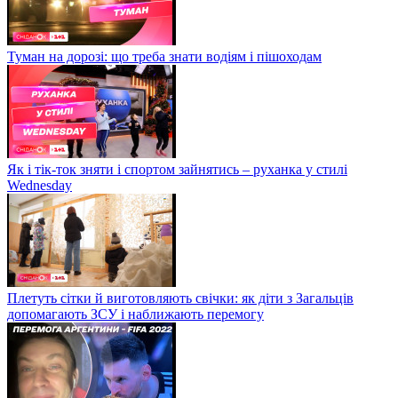
Туман на дорозі: що треба знати водіям і пішоходам
Як і тік-ток зняти і спортом зайнятись – руханка у стилі
Wednesday
Плетуть сітки й виготовляють свічки: як діти з Загальців
допомагають ЗСУ і наближають перемогу