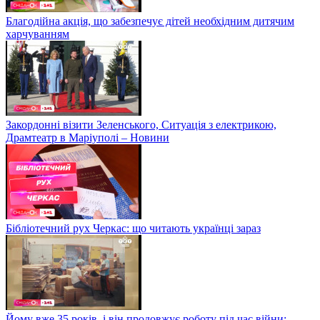
Благодійна акція, що забезпечує дітей необхідним дитячим
харчуванням
Закордонні візити Зеленського, Ситуація з електрикою,
Драмтеатр в Маріуполі – Новини
Бібліотечний рух Черкас: що читають українці зараз
Йому вже 35 років, і він продовжує роботу під час війни: