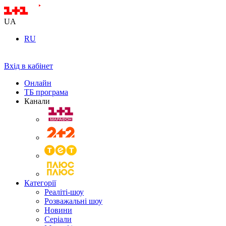
UA
RU
Вхід в кабінет
Онлайн
ТБ програма
Канали
Категорії
Реаліті-шоу
Розважальні шоу
Новини
Серіали