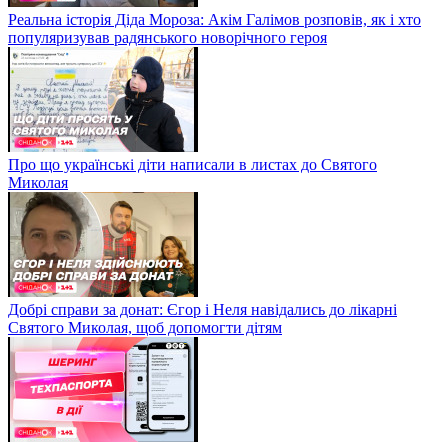
Реальна історія Діда Мороза: Акім Галімов розповів, як і хто
популяризував радянського новорічного героя
Про що українські діти написали в листах до Святого
Миколая
Добрі справи за донат: Єгор і Неля навідались до лікарні
Святого Миколая, щоб допомогти дітям