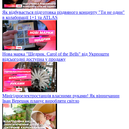
Як відбувається підготовка різдвяного концерту "Ти не один"
в колаборації 1+1 та ATLAS
Нова марка "Щедрик. Carol of the Bells" від Укрпошти
відсьогодні доступна у продажу
Мінігідроелектростанція власними руками! Як вінничанин
Іван Верещак планує виробляти світло