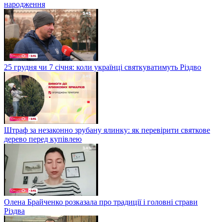
народження
25 грудня чи 7 січня: коли українці святкуватимуть Різдво
Штраф за незаконно зрубану ялинку: як перевірити святкове
дерево перед купівлею
Олена Брайченко розказала про традиції і головні страви
Різдва