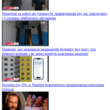
Перелом та забої: як уникнути травмування під час ожеледиці
і у скільки обійдеться лікування
Пожежа, що залишила мешканців будинку без даху: хто
ремонтуватиме і як зараз живуть власники квартир
Іпотека під 3%: в Україні повноцінно запрацювала програма
єОселя