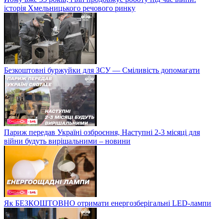
історія Хмельницького речового ринку
Безкоштовні буржуйки для ЗСУ — Сміливість допомагати
Париж передав Україні озброєння, Наступні 2-3 місяці для
війни будуть вирішальними – новини
Як БЕЗКОШТОВНО отримати енергозберігальні LED-лампи