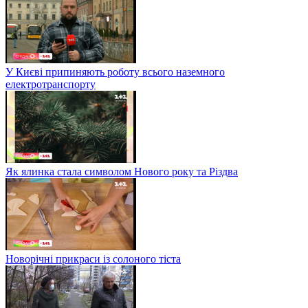
У Києві припиняють роботу всього наземного
електротранспорту
Як ялинка стала символом Нового року та Різдва
Новорічні прикраси із солоного тіста