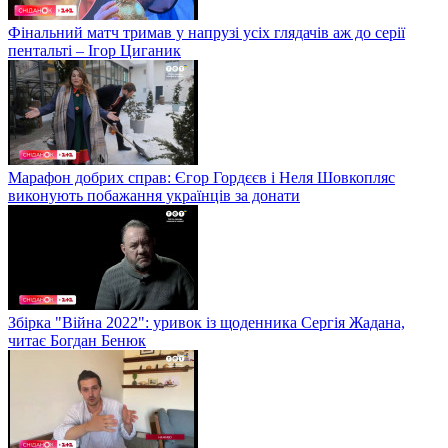
Фінальний матч тримав у напрузі усіх глядачів аж до серії
пентальті – Ігор Циганик
Марафон добрих справ: Єгор Гордєєв і Неля Шовкопляс
виконують побажання українців за донати
Збірка "Війна 2022": уривок із щоденника Сергія Жадана,
читає Богдан Бенюк