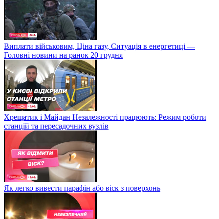
Виплати військовим, Ціна газу, Ситуація в енергетиці —
Головні новини на ранок 20 грудня
Хрещатик і Майдан Незалежності працюють: Режим роботи
станцій та пересадочних вузлів
Як легко вивести парафін або віск з поверхонь