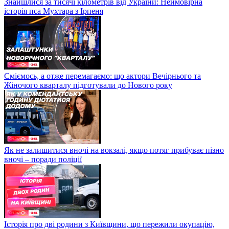
Знайшлися за тисячі кілометрів від України: Неймовірна
історія пса Мухтара з Ірпеня
Сміємось, а отже перемагаємо: що актори Вечірнього та
Жіночого кварталу підготували до Нового року
Як не залишитися вночі на вокзалі, якщо потяг прибуває пізно
вночі – поради поліції
Історія про дві родини з Київщини, що пережили окупацію,