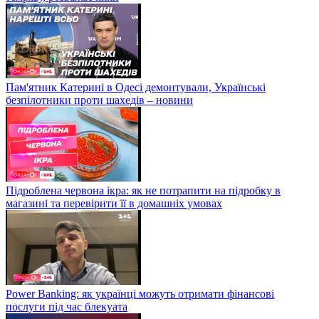
Пам'ятник Катерині в Одесі демонтували, Українські
безпілотники проти шахедів – новини
Підроблена червона ікра: як не потрапити на підробку в
магазині та перевірити її в домашніх умовах
Power Banking: як українці можуть отримати фінансові
послуги під час блекуата