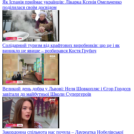
Як Іспанія приймає українців: Лікарка Ксенія Омельченко
поділилася своїм досвідом
Солідарний туризм від крафтових виробників: що це і як
виникло це явище – розбирався Костя Грубич
Великий день добра у Львові: Неля Шовкопляс і Єгор Гордєєв
завітали до майбутньої Школи Супергероїв
Закордонна спільнота нас почула – Лауреатка Нобелівської