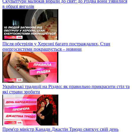
Скульптури малюків вбрали до свят: до Різдва вони з'явилися
в образі янголів
Після обстрілів у Херсоні багато постраждалих, Стан
енергосистеми покращується – новини
Українські традиції на Різдво: як правильно прикрасити стіл та
які страви зробити
Прем'єр міністр Канади Джастін Трюдо святкує свій день