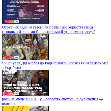
Отруєння чадним газом: як правильно користуватися
газовими балонами й пальниками й уникнути трагедії
Чи існував Дід Мороз до Радянського Союзу і який зв'язок мав
з Україною
росії не місце в ООН, у 5 областях екстрені відключення —
новини