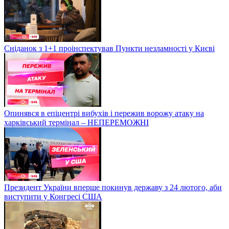
Сніданок з 1+1 проінспектував Пункти незламності у Києві
Опинявся в епіцентрі вибухів і пережив ворожу атаку на
харківський термінал – НЕПЕРЕМОЖНІ
Президент України вперше покинув державу з 24 лютого, аби
виступити у Конгресі США