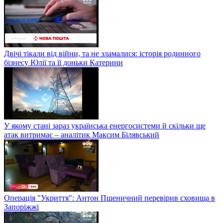
Двічі тікали від війни, та не зламалися: історія родинного
бізнесу Юлії та її доньки Катерини
У якому стані зараз українська енергосистеми й скільки ще
атак витримає – аналітик Максим Білявський
Операція "Укриття": Антон Пшеничний перевірив сховища в
Запоріжжі