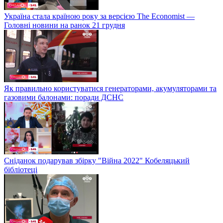
Україна стала країною року за версією The Economist —
Головні новини на ранок 21 грудня
Як правильно користуватися генераторами, акумуляторами та
газовими балонами: поради ДСНС
Сніданок подарував збірку "Війна 2022" Кобеляцький
бібліотеці