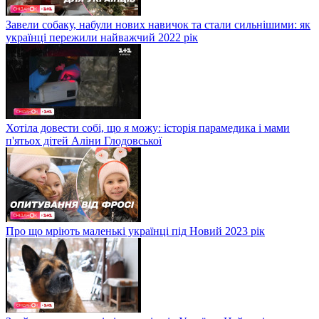
Завели собаку, набули нових навичок та стали сильнішими: як
українці пережили найважчий 2022 рік
Хотіла довести собі, що я можу: історія парамедика і мами
п'ятьох дітей Аліни Глодовської
Про що мріють маленькі українці під Новий 2023 рік