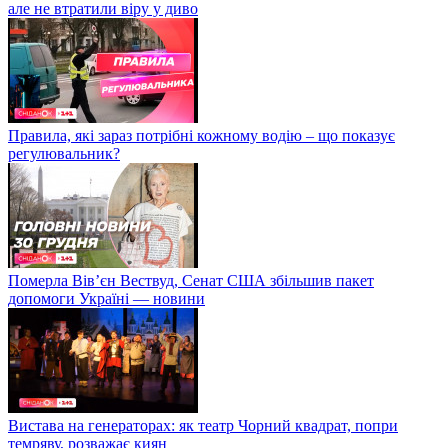
але не втратили віру у диво
Правила, які зараз потрібні кожному водію – що показує
регулювальник?
Померла Вівʼєн Вествуд, Сенат США збільшив пакет
допомоги Україні — новини
Вистава на генераторах: як театр Чорний квадрат, попри
темряву, розважає киян