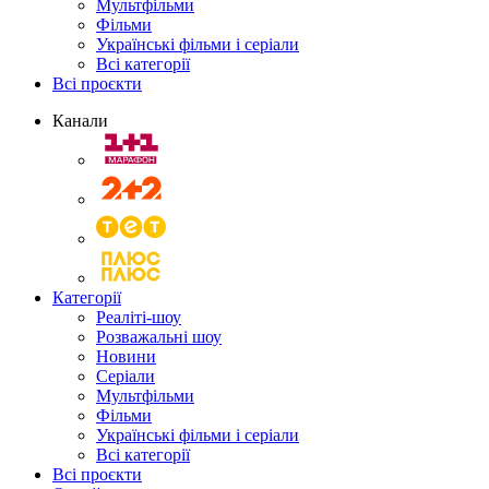
Мультфільми
Фільми
Українські фільми і серіали
Всі категорії
Всі проєкти
Канали
Категорії
Реаліті-шоу
Розважальні шоу
Новини
Серіали
Мультфільми
Фільми
Українські фільми і серіали
Всі категорії
Всі проєкти