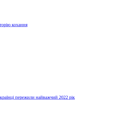
сторію кохання
українці пережили найважчий 2022 рік