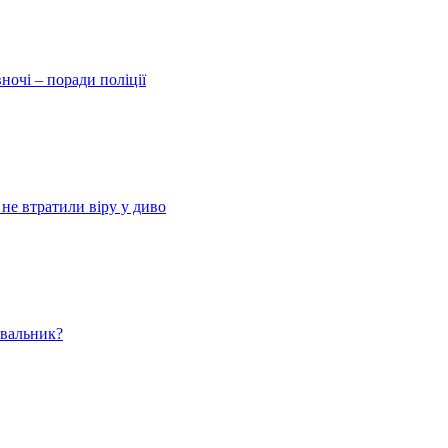
ночі – поради поліції
 не втратили віру у диво
ювальник?