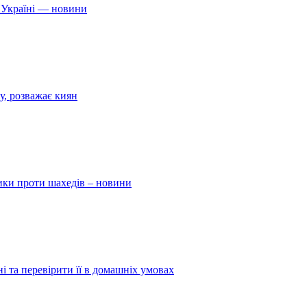
 Україні — новини
у, розважає киян
ники проти шахедів – новини
і та перевірити її в домашніх умовах