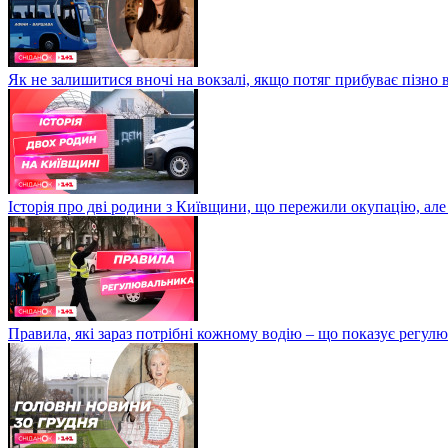
Як не залишитися вночі на вокзалі, якщо потяг прибуває пізно в
Історія про дві родини з Київщини, що пережили окупацію, але
Правила, які зараз потрібні кожному водію – що показує регул