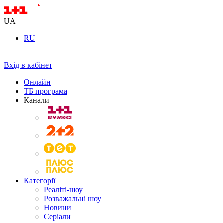
UA
RU
Вхід в кабінет
Онлайн
ТБ програма
Канали
Категорії
Реаліті-шоу
Розважальні шоу
Новини
Серіали