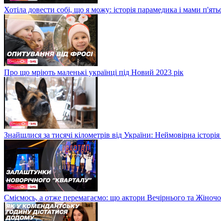
Хотіла довести собі, що я можу: історія парамедика і мами п'ят
Про що мріють маленькі українці під Новий 2023 рік
Знайшлися за тисячі кілометрів від України: Неймовірна історія
Сміємось, а отже перемагаємо: що актори Вечірнього та Жіночо