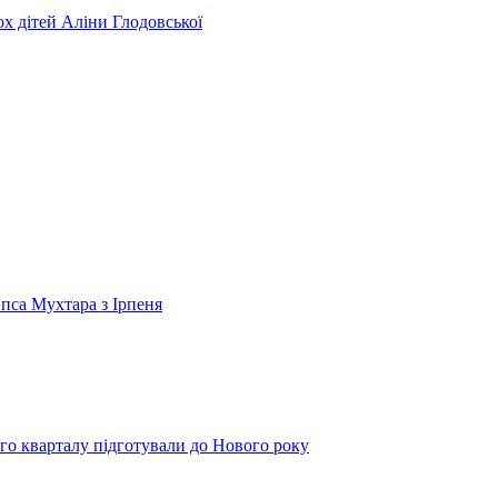
ьох дітей Аліни Глодовської
 пса Мухтара з Ірпеня
го кварталу підготували до Нового року