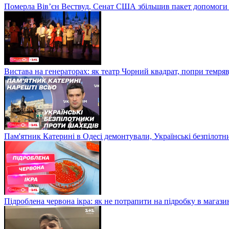
Померла Вівʼєн Вествуд, Сенат США збільшив пакет допомоги
Вистава на генераторах: як театр Чорний квадрат, попри темряв
Пам'ятник Катерині в Одесі демонтували, Українські безпілот
Підроблена червона ікра: як не потрапити на підробку в магазин