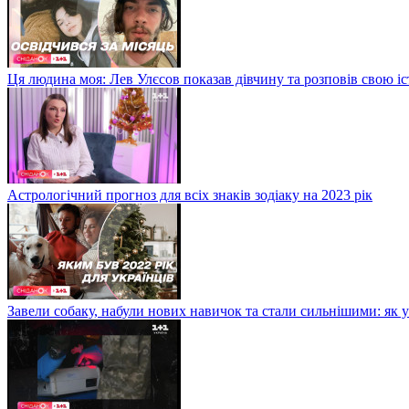
Ця людина моя: Лев Улєсов показав дівчину та розповів свою і
Астрологічний прогноз для всіх знаків зодіаку на 2023 рік
Завели собаку, набули нових навичок та стали сильнішими: як 