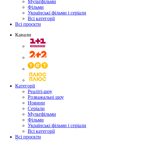
Мультфільми
Фільми
Українські фільми і серіали
Всі категорії
Всі проєкти
Канали
Категорії
Реаліті-шоу
Розважальні шоу
Новини
Серіали
Мультфільми
Фільми
Українські фільми і серіали
Всі категорії
Всі проєкти