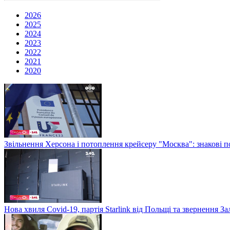
2026
2025
2024
2023
2022
2021
2020
Звільнення Херсона і потоплення крейсеру "Москва": знакові по
Нова хвиля Covid-19, партія Starlink від Польщі та звернення 