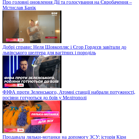
Про головні оновлення Дії та голосування на Євробачення –
Мстислав Банік
Добрі справи: Неля Шовкопляс і Єгор Гордєєв завітали до
львівського шелтера для вагітних і породіль
ФІФА проти Зеленського, Атомні станції набрали потужності,
росіяни готуються до боїв у Мелітополі
Продавала ляльки-мотанки на допомогу ЗСУ: історія Кіри