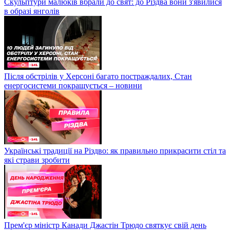
Скульптури малюків вбрали до свят: до Різдва вони з'явилися
в образі янголів
Після обстрілів у Херсоні багато постраждалих, Стан
енергосистеми покращується – новини
Українські традиції на Різдво: як правильно прикрасити стіл та
які страви зробити
Прем'єр міністр Канади Джастін Трюдо святкує свій день