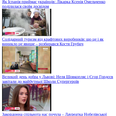
Як Іспанія приймає українців: Лікарка Ксенія Омельченко
поділилася своїм досвідом
Солідарний туризм від крафтових виробників: що це і як
виникло це явище – розбирався Костя Грубич
Великий день добра у Львові: Неля Шовкопляс і Єгор Гордєєв
завітали до майбутньої Школи Супергероїв
Закордонна спільнота нас почула – Лауреатка Нобелівської