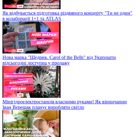
Як відбувається підготовка різдвяного концерту "Ти не один"
в колаборації 1+1 та ATLAS
Нова марка "Щедрик. Carol of the Bells" від Укрпошти
відсьогодні доступна у продажу
Мінігідроелектростанція власними руками! Як вінничанин
Іван Верещак планує виробляти світло