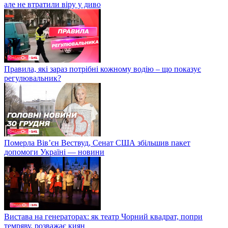
але не втратили віру у диво
Правила, які зараз потрібні кожному водію – що показує
регулювальник?
Померла Вівʼєн Вествуд, Сенат США збільшив пакет
допомоги Україні — новини
Вистава на генераторах: як театр Чорний квадрат, попри
темряву, розважає киян