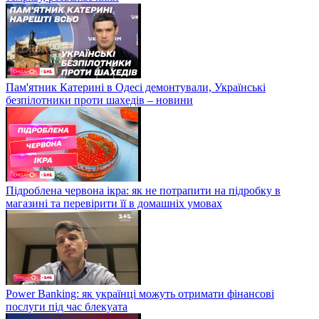
Пам'ятник Катерині в Одесі демонтували, Українські
безпілотники проти шахедів – новини
Підроблена червона ікра: як не потрапити на підробку в
магазині та перевірити її в домашніх умовах
Power Banking: як українці можуть отримати фінансові
послуги під час блекуата