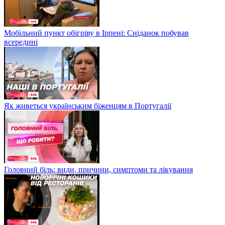
Мобільний пункт обігріву в Ірпені: Сніданок побував
всередині
Як живеться українським біженцям в Португалії
Головний біль: види, причини, симптоми та лікування