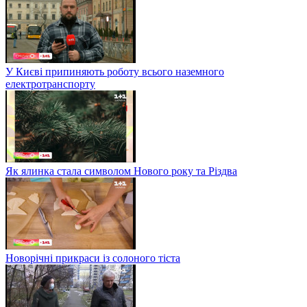
У Києві припиняють роботу всього наземного
електротранспорту
Як ялинка стала символом Нового року та Різдва
Новорічні прикраси із солоного тіста