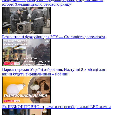
історія Хмельницького речового ринку
Безкоштовні буржуйки для ЗСУ — Сміливість допомагати
Париж передав Україні озброєння, Наступні 2-3 місяці для
війни будуть вирішальними – новини
Як БЕЗКОШТОВНО отримати енергозберігальні LED-лампи