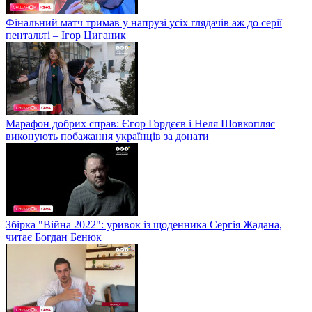
Фінальний матч тримав у напрузі усіх глядачів аж до серії
пентальті – Ігор Циганик
Марафон добрих справ: Єгор Гордєєв і Неля Шовкопляс
виконують побажання українців за донати
Збірка "Війна 2022": уривок із щоденника Сергія Жадана,
читає Богдан Бенюк