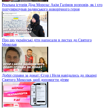
Реальна історія Діда Мороза: Акім Галімов розповів, як і хто
популяризував радянського новорічного героя
Про що українські діти написали в листах до Святого
Миколая
Добрі справи за донат: Єгор і Неля навідались до лікарні
Святого Миколая, щоб допомогти дітям