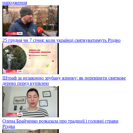
народження
25 грудня чи 7 січня: коли українці святкуватимуть Різдво
Штраф за незаконно зрубану ялинку: як перевірити святкове
дерево перед купівлею
Олена Брайченко розказала про традиції і головні страви
Різдва