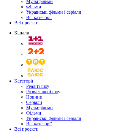
Мультфільми
Фільми
Українські фільми і серіали
Всі категорії
Всі проєкти
Канали
Категорії
Реаліті-шоу
Розважальні шоу
Новини
Серіали
Мультфільми
Фільми
Українські фільми і серіали
Всі категорії
Всі проєкти