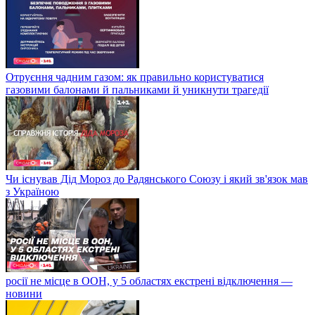
Отруєння чадним газом: як правильно користуватися
газовими балонами й пальниками й уникнути трагедії
Чи існував Дід Мороз до Радянського Союзу і який зв'язок мав
з Україною
росії не місце в ООН, у 5 областях екстрені відключення —
новини