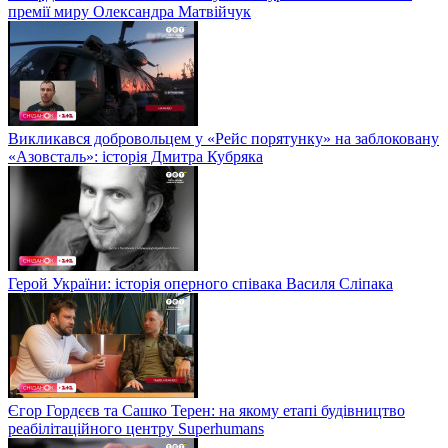
премії миру Олександра Матвійчук
Викликався добровольцем у «Рейс порятунку» на заблоковану
«Азовсталь»: історія Дмитра Кубряка
Герой України: історія оперного співака Василя Сліпака
Єгор Гордєєв та Сашко Терен: на якому етапі будівництво
реабілітаційного центру Superhumans