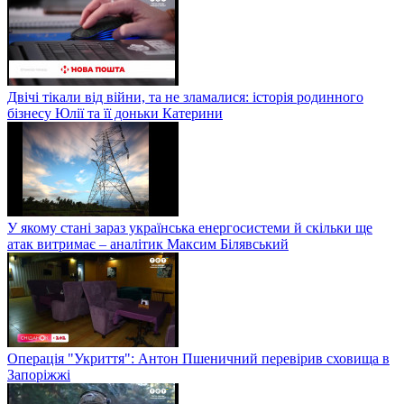
Двічі тікали від війни, та не зламалися: історія родинного
бізнесу Юлії та її доньки Катерини
У якому стані зараз українська енергосистеми й скільки ще
атак витримає – аналітик Максим Білявський
Операція "Укриття": Антон Пшеничний перевірив сховища в
Запоріжжі