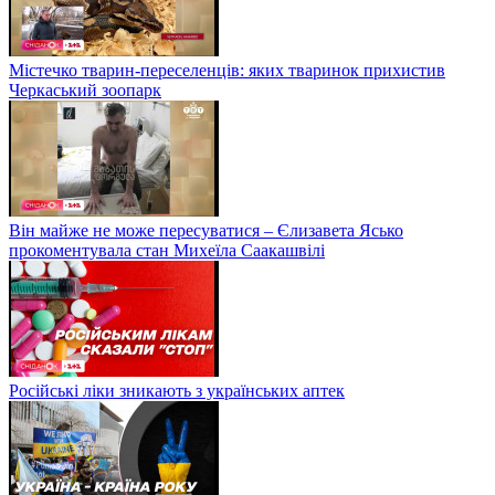
Містечко тварин-переселенців: яких тваринок прихистив
Черкаський зоопарк
Він майже не може пересуватися – Єлизавета Ясько
прокоментувала стан Михеїла Саакашвілі
Російські ліки зникають з українських аптек