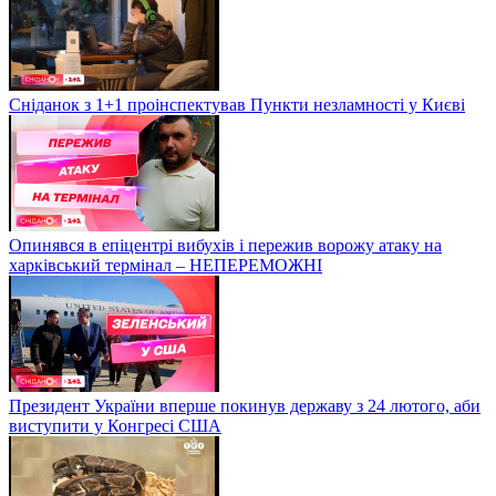
Сніданок з 1+1 проінспектував Пункти незламності у Києві
Опинявся в епіцентрі вибухів і пережив ворожу атаку на
харківський термінал – НЕПЕРЕМОЖНІ
Президент України вперше покинув державу з 24 лютого, аби
виступити у Конгресі США