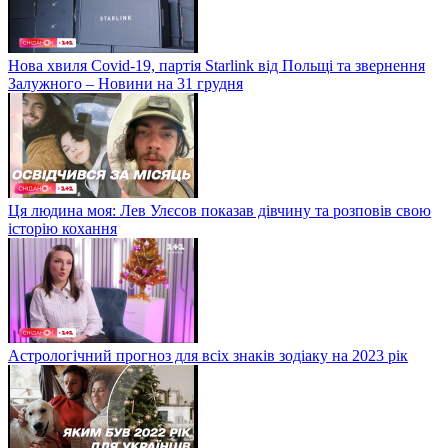
Нова хвиля Covid-19, партія Starlink від Польщі та звернення
Залужного – Новини на 31 грудня
Ця людина моя: Лев Улєсов показав дівчину та розповів свою
історію кохання
Астрологічний прогноз для всіх знаків зодіаку на 2023 рік