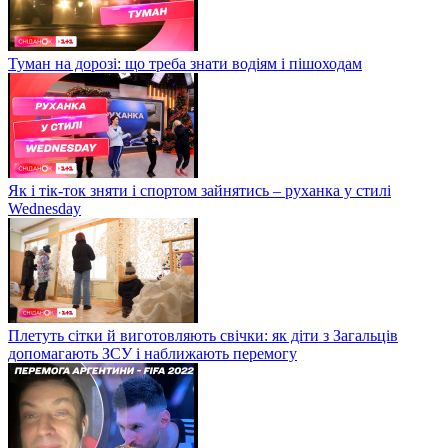
Туман на дорозі: що треба знати водіям і пішоходам
Як і тік-ток зняти і спортом зайнятись – руханка у стилі
Wednesday
Плетуть сітки й виготовляють свічки: як діти з Загальців
допомагають ЗСУ і наближають перемогу