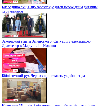
Благодійна акція, що забезпечує дітей необхідним дитячим
харчуванням
Закордонні візити Зеленського, Ситуація з електрикою,
Драмтеатр в Маріуполі – Новини
Бібліотечний рух Черкас: що читають українці зараз
Йому вже 35 років, і він продовжує роботу під час війни: