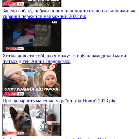
Завели собаку, набули нових навичок та стали сильнішими: як
українці пережили найважчий 2022 рік
Хотіла довести собі, що я можу: історія парамедика і мами
п'ятьох дітей Аліни Глодовської
Про що мріють маленькі українці під Новий 2023 рік