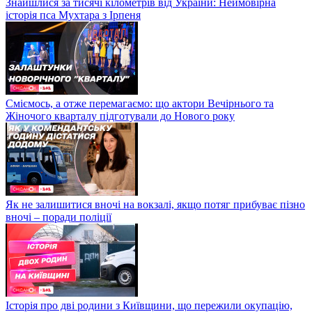
Знайшлися за тисячі кілометрів від України: Неймовірна
історія пса Мухтара з Ірпеня
Сміємось, а отже перемагаємо: що актори Вечірнього та
Жіночого кварталу підготували до Нового року
Як не залишитися вночі на вокзалі, якщо потяг прибуває пізно
вночі – поради поліції
Історія про дві родини з Київщини, що пережили окупацію,