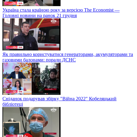
Україна стала країною року за версією The Economist —
Головні новини на ранок 21 грудня
Як правильно користуватися генераторами, акумуляторами та
газовими балонами: поради ДСНС
Сніданок подарував збірку "Війна 2022" Кобеляцький
бібліотеці