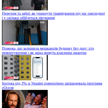
Перелом та забої: як уникнути травмування під час ожеледиці
і у скільки обійдеться лікування
Пожежа, що залишила мешканців будинку без даху: хто
ремонтуватиме і як зараз живуть власники квартир
Іпотека під 3%: в Україні повноцінно запрацювала програма
єОселя