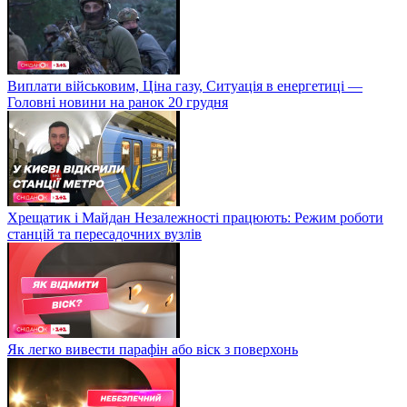
Виплати військовим, Ціна газу, Ситуація в енергетиці —
Головні новини на ранок 20 грудня
Хрещатик і Майдан Незалежності працюють: Режим роботи
станцій та пересадочних вузлів
Як легко вивести парафін або віск з поверхонь