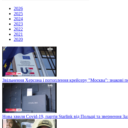
2026
2025
2024
2023
2022
2021
2020
Звільнення Херсона і потоплення крейсеру "Москва": знакові по
Нова хвиля Covid-19, партія Starlink від Польщі та звернення 