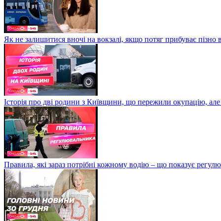
Як не залишитися вночі на вокзалі, якщо потяг прибуває пізно в
Історія про дві родини з Київщини, що пережили окупацію, але
Правила, які зараз потрібні кожному водію – що показує регул