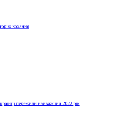
сторію кохання
українці пережили найважчий 2022 рік