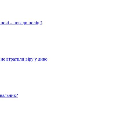
ночі – поради поліції
 не втратили віру у диво
ювальник?