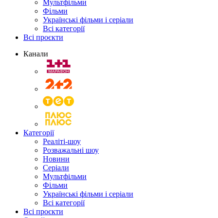
Мультфільми
Фільми
Українські фільми і серіали
Всі категорії
Всі проєкти
Канали
Категорії
Реаліті-шоу
Розважальні шоу
Новини
Серіали
Мультфільми
Фільми
Українські фільми і серіали
Всі категорії
Всі проєкти