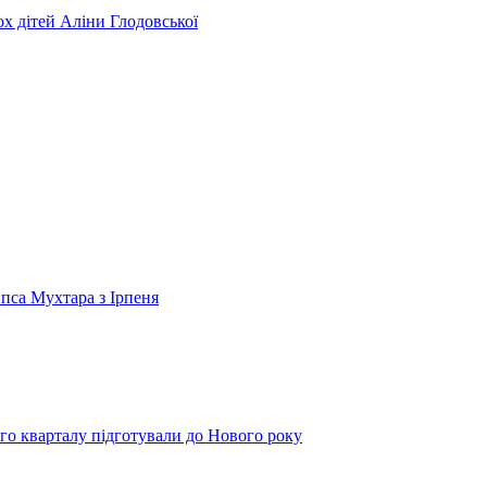
ьох дітей Аліни Глодовської
 пса Мухтара з Ірпеня
го кварталу підготували до Нового року