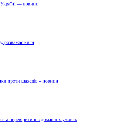
 Україні — новини
у, розважає киян
ники проти шахедів – новини
і та перевірити її в домашніх умовах