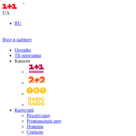
UA
RU
Вхід в кабінет
Онлайн
ТБ програма
Канали
Категорії
Реаліті-шоу
Розважальні шоу
Новини
Серіали