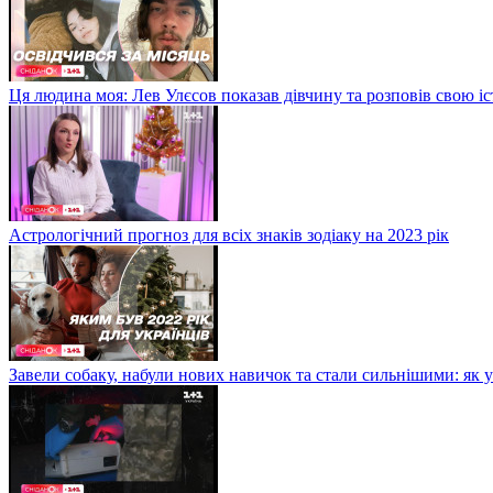
Ця людина моя: Лев Улєсов показав дівчину та розповів свою і
Астрологічний прогноз для всіх знаків зодіаку на 2023 рік
Завели собаку, набули нових навичок та стали сильнішими: як 