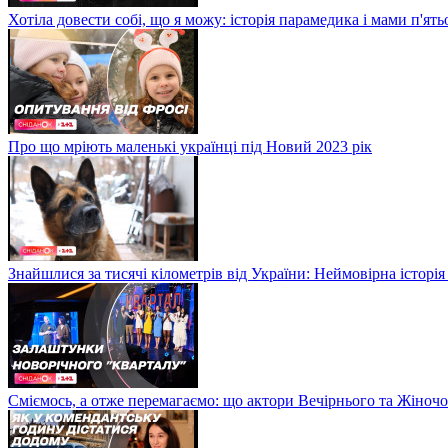
Хотіла довести собі, що я можу: історія парамедика і мами п'ят
Про що мріють маленькі українці під Новий 2023 рік
Знайшлися за тисячі кілометрів від України: Неймовірна історія
Сміємось, а отже перемагаємо: що актори Вечірнього та Жіночо