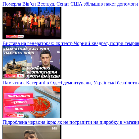
Померла Вівʼєн Вествуд, Сенат США збільшив пакет допомоги
Вистава на генераторах: як театр Чорний квадрат, попри темряв
Пам'ятник Катерині в Одесі демонтували, Українські безпілот
Підроблена червона ікра: як не потрапити на підробку в магазин