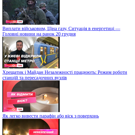
Виплати військовим, Ціна газу, Ситуація в енергетиці —
Головні новини на ранок 20 грудня
Хрещатик і Майдан Незалежності працюють: Режим роботи
станцій та пересадочних вузлів
Як легко вивести парафін або віск з поверхонь