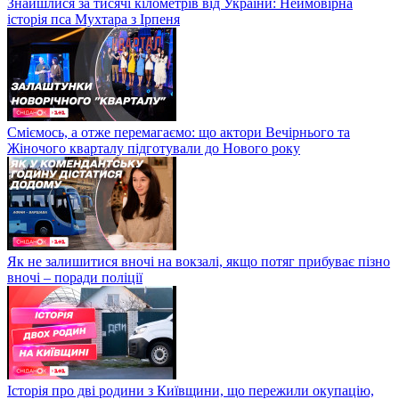
Знайшлися за тисячі кілометрів від України: Неймовірна
історія пса Мухтара з Ірпеня
Сміємось, а отже перемагаємо: що актори Вечірнього та
Жіночого кварталу підготували до Нового року
Як не залишитися вночі на вокзалі, якщо потяг прибуває пізно
вночі – поради поліції
Історія про дві родини з Київщини, що пережили окупацію,