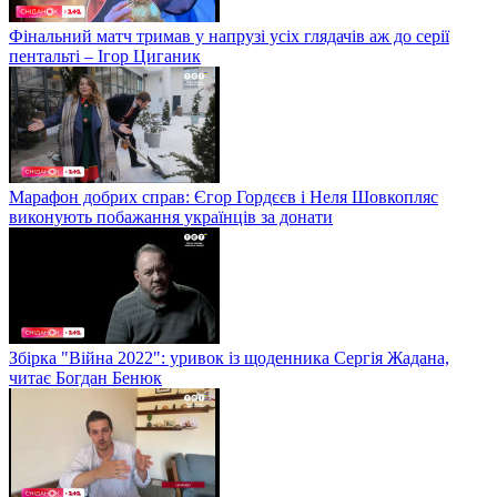
Фінальний матч тримав у напрузі усіх глядачів аж до серії
пентальті – Ігор Циганик
Марафон добрих справ: Єгор Гордєєв і Неля Шовкопляс
виконують побажання українців за донати
Збірка "Війна 2022": уривок із щоденника Сергія Жадана,
читає Богдан Бенюк