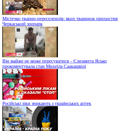
Містечко тварин-переселенців: яких тваринок прихистив
Черкаський зоопарк
Він майже не може пересуватися – Єлизавета Ясько
прокоментувала стан Михеїла Саакашвілі
Російські ліки зникають з українських аптек