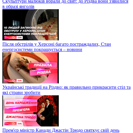
Скульптури малюків вбрали до свят: до Різдва вони з'явилися
в образі янголів
Після обстрілів у Херсоні багато постраждалих, Стан
енергосистеми покращується – новини
Українські традиції на Різдво: як правильно прикрасити стіл та
які страви зробити
Прем'єр міністр Канади Джастін Трюдо святкує свій день