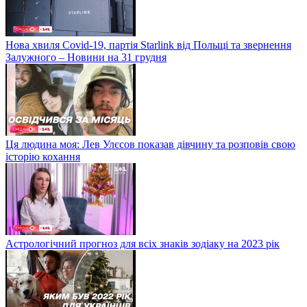
Нова хвиля Covid-19, партія Starlink від Польщі та звернення
Залужного – Новини на 31 грудня
Ця людина моя: Лев Улєсов показав дівчину та розповів свою
історію кохання
Астрологічний прогноз для всіх знаків зодіаку на 2023 рік