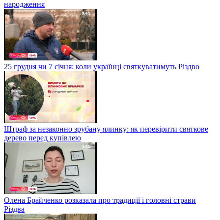
народження
25 грудня чи 7 січня: коли українці святкуватимуть Різдво
Штраф за незаконно зрубану ялинку: як перевірити святкове
дерево перед купівлею
Олена Брайченко розказала про традиції і головні страви
Різдва