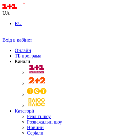
UA
RU
Вхід в кабінет
Онлайн
ТБ програма
Канали
Категорії
Реаліті-шоу
Розважальні шоу
Новини
Серіали