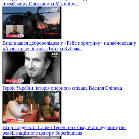
премії миру Олександра Матвійчук
Викликався добровольцем у «Рейс порятунку» на заблоковану
«Азовсталь»: історія Дмитра Кубряка
Герой України: історія оперного співака Василя Сліпака
Єгор Гордєєв та Сашко Терен: на якому етапі будівництво
реабілітаційного центру Superhumans