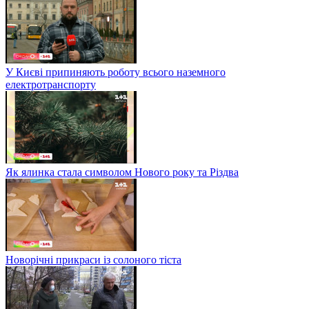
У Києві припиняють роботу всього наземного
електротранспорту
Як ялинка стала символом Нового року та Різдва
Новорічні прикраси із солоного тіста