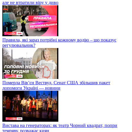
але не втратили віру у диво
Правила, які зараз потрібні кожному водію – що показує
регулювальник?
Померла Вівʼєн Вествуд, Сенат США збільшив пакет
допомоги Україні — новини
Вистава на генераторах: як театр Чорний квадрат, попри
темряву, розважає киян