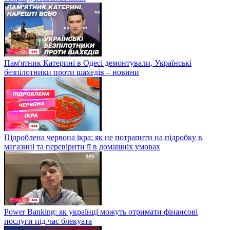
Пам'ятник Катерині в Одесі демонтували, Українські
безпілотники проти шахедів – новини
Підроблена червона ікра: як не потрапити на підробку в
магазині та перевірити її в домашніх умовах
Power Banking: як українці можуть отримати фінансові
послуги під час блекуата