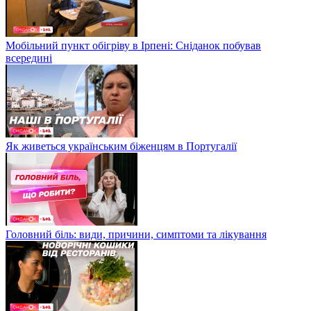
Мобільний пункт обігріву в Ірпені: Сніданок побував
всередині
Як живеться українським біженцям в Португалії
Головний біль: види, причини, симптоми та лікування