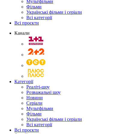
Мультфільми
Фільми
Українські фільми і серіали
Всі категорії
Всі проєкти
Канали
Категорії
Реаліті-шоу
Розважальні шоу
Новини
Серіали
Мультфільми
Фільми
Українські фільми і серіали
Всі категорії
Всі проєкти