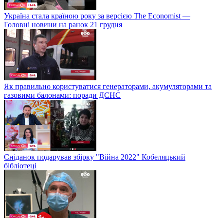
Україна стала країною року за версією The Economist —
Головні новини на ранок 21 грудня
Як правильно користуватися генераторами, акумуляторами та
газовими балонами: поради ДСНС
Сніданок подарував збірку "Війна 2022" Кобеляцький
бібліотеці