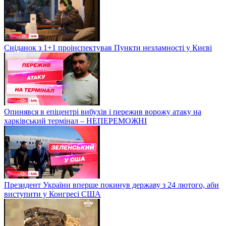
Сніданок з 1+1 проінспектував Пункти незламності у Києві
Опинявся в епіцентрі вибухів і пережив ворожу атаку на
харківський термінал – НЕПЕРЕМОЖНІ
Президент України вперше покинув державу з 24 лютого, аби
виступити у Конгресі США