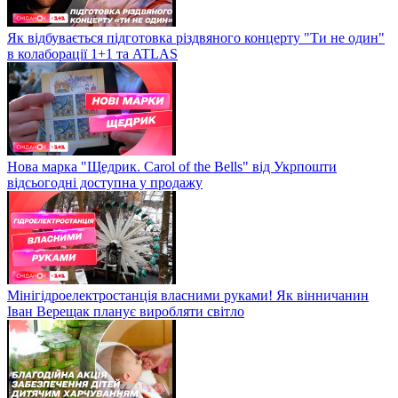
Як відбувається підготовка різдвяного концерту "Ти не один"
в колаборації 1+1 та ATLAS
Нова марка "Щедрик. Carol of the Bells" від Укрпошти
відсьогодні доступна у продажу
Мінігідроелектростанція власними руками! Як вінничанин
Іван Верещак планує виробляти світло