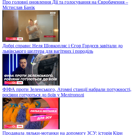
Про головні оновлення Дії та голосування на Євробачення –
Мстислав Банік
Добрі справи: Неля Шовкопляс і Єгор Гордєєв завітали до
львівського шелтера для вагітних і породіль
ФІФА проти Зеленського, Атомні станції набрали потужності,
росіяни готуються до боїв у Мелітополі
Продавала ляльки-мотанки на допомогу ЗСУ: історія Кіри