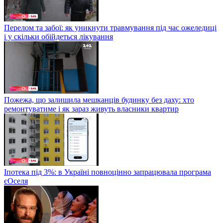
Перелом та забої: як уникнути травмування під час ожеледиці
і у скільки обійдеться лікування
Пожежа, що залишила мешканців будинку без даху: хто
ремонтуватиме і як зараз живуть власники квартир
Іпотека під 3%: в Україні повноцінно запрацювала програма
єОселя