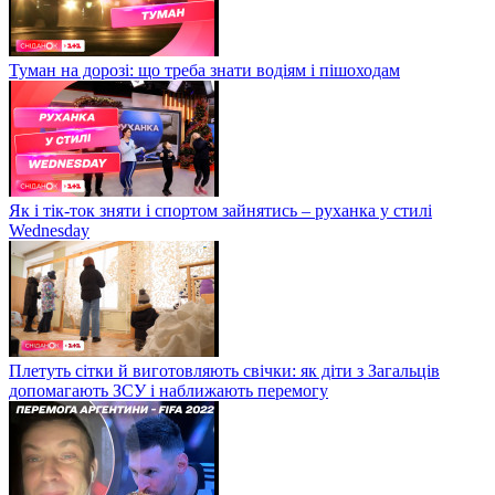
Туман на дорозі: що треба знати водіям і пішоходам
Як і тік-ток зняти і спортом зайнятись – руханка у стилі
Wednesday
Плетуть сітки й виготовляють свічки: як діти з Загальців
допомагають ЗСУ і наближають перемогу