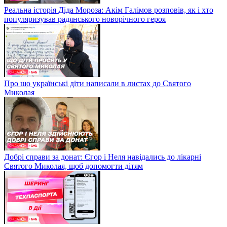
Реальна історія Діда Мороза: Акім Галімов розповів, як і хто
популяризував радянського новорічного героя
Про що українські діти написали в листах до Святого
Миколая
Добрі справи за донат: Єгор і Неля навідались до лікарні
Святого Миколая, щоб допомогти дітям