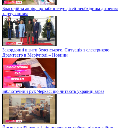
Благодійна акція, що забезпечує дітей необхідним дитячим
харчуванням
Закордонні візити Зеленського, Ситуація з електрикою,
Драмтеатр в Маріуполі – Новини
Бібліотечний рух Черкас: що читають українці зараз
Йому вже 35 років, і він продовжує роботу під час війни: