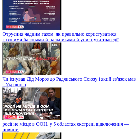
Отруєння чадним газом: як правильно користуватися
газовими балонами й пальниками й уникнути трагедії
Чи існував Дід Мороз до Радянського Союзу і який зв'язок мав
з Україною
росії не місце в ООН, у 5 областях екстрені відключення —
новини