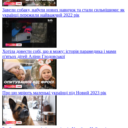
Завели собаку, набули нових навичок та стали сильнішими: як
українці пережили найважчий 2022 рік
Хотіла довести собі, що я можу: історія парамедика і мами
п'ятьох дітей Аліни Глодовської
Про що мріють маленькі українці під Новий 2023 рік