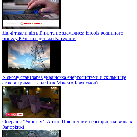
Двічі тікали від війни, та не зламалися: історія родинного
бізнесу Юлії та її доньки Катерини
У якому стані зараз українська енергосистеми й скільки ще
атак витримає – аналітик Максим Білявський
Операція "Укриття": Антон Пшеничний перевірив сховища в
Запоріжжі