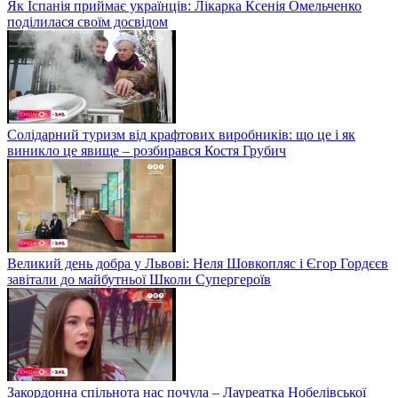
Як Іспанія приймає українців: Лікарка Ксенія Омельченко
поділилася своїм досвідом
Солідарний туризм від крафтових виробників: що це і як
виникло це явище – розбирався Костя Грубич
Великий день добра у Львові: Неля Шовкопляс і Єгор Гордєєв
завітали до майбутньої Школи Супергероїв
Закордонна спільнота нас почула – Лауреатка Нобелівської