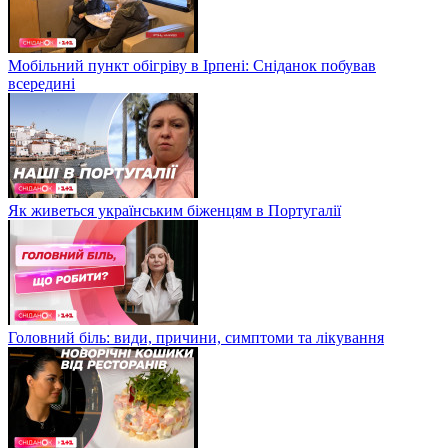
Мобільний пункт обігріву в Ірпені: Сніданок побував
всередині
Як живеться українським біженцям в Португалії
Головний біль: види, причини, симптоми та лікування