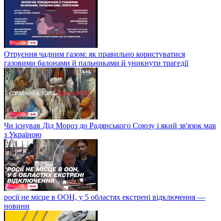
Отруєння чадним газом: як правильно користуватися
газовими балонами й пальниками й уникнути трагедії
Чи існував Дід Мороз до Радянського Союзу і який зв'язок мав
з Україною
росії не місце в ООН, у 5 областях екстрені відключення —
новини