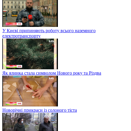
У Києві припиняють роботу всього наземного
електротранспорту
Як ялинка стала символом Нового року та Різдва
Новорічні прикраси із солоного тіста