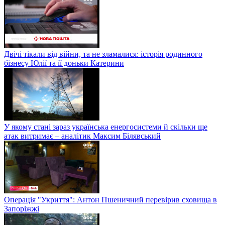
Двічі тікали від війни, та не зламалися: історія родинного
бізнесу Юлії та її доньки Катерини
У якому стані зараз українська енергосистеми й скільки ще
атак витримає – аналітик Максим Білявський
Операція "Укриття": Антон Пшеничний перевірив сховища в
Запоріжжі