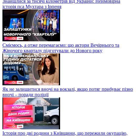
Знайшлися за тисячі кілометрів від України: Неймовірна
історія пса Мухтара з Ірпеня
Сміємось, а отже перемагаємо: що актори Вечірнього та
Жіночого кварталу підготували до Нового року
Як не залишитися вночі на вокзалі, якщо потяг прибуває пізно
вночі – поради поліції
Історія про дві родини з Київщини, що пережили окупацію,