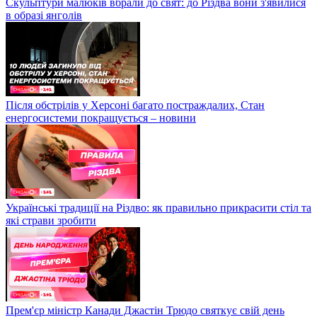
Скульптури малюків вбрали до свят: до Різдва вони з'явилися
в образі янголів
Після обстрілів у Херсоні багато постраждалих, Стан
енергосистеми покращується – новини
Українські традиції на Різдво: як правильно прикрасити стіл та
які страви зробити
Прем'єр міністр Канади Джастін Трюдо святкує свій день