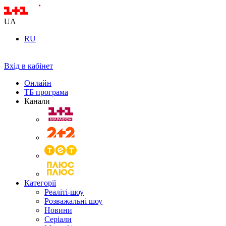
UA
RU
Вхід в кабінет
Онлайн
ТБ програма
Канали
Категорії
Реаліті-шоу
Розважальні шоу
Новини
Серіали