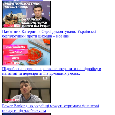
Пам'ятник Катерині в Одесі демонтували, Українські
безпілотники проти шахедів – новини
Підроблена червона ікра: як не потрапити на підробку в
магазині та перевірити її в домашніх умовах
Power Banking: як українці можуть отримати фінансові
послуги під час блекуата