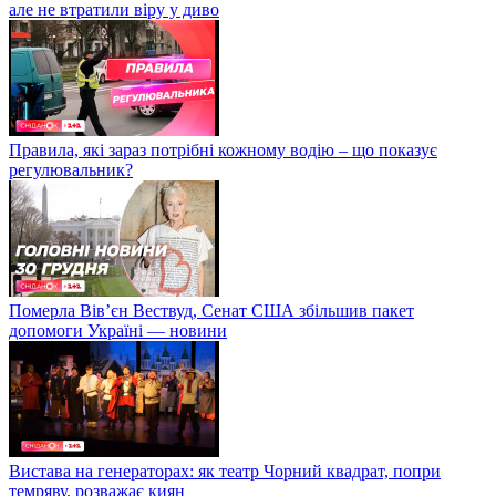
але не втратили віру у диво
Правила, які зараз потрібні кожному водію – що показує
регулювальник?
Померла Вівʼєн Вествуд, Сенат США збільшив пакет
допомоги Україні — новини
Вистава на генераторах: як театр Чорний квадрат, попри
темряву, розважає киян