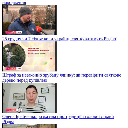
народження
25 грудня чи 7 січня: коли українці святкуватимуть Різдво
Штраф за незаконно зрубану ялинку: як перевірити святкове
дерево перед купівлею
Олена Брайченко розказала про традиції і головні страви
Різдва