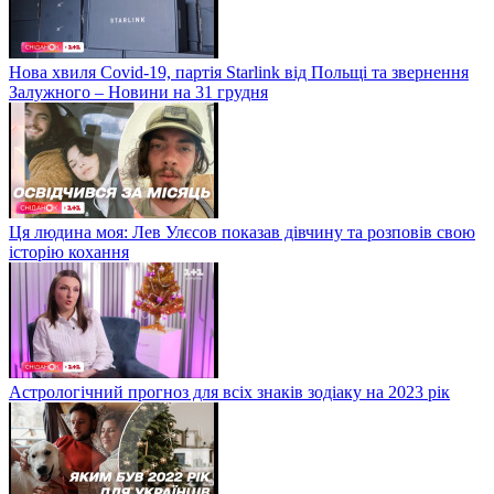
Нова хвиля Covid-19, партія Starlink від Польщі та звернення
Залужного – Новини на 31 грудня
Ця людина моя: Лев Улєсов показав дівчину та розповів свою
історію кохання
Астрологічний прогноз для всіх знаків зодіаку на 2023 рік