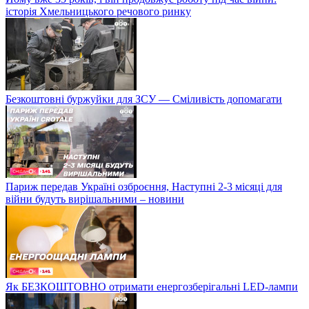
історія Хмельницького речового ринку
Безкоштовні буржуйки для ЗСУ — Сміливість допомагати
Париж передав Україні озброєння, Наступні 2-3 місяці для
війни будуть вирішальними – новини
Як БЕЗКОШТОВНО отримати енергозберігальні LED-лампи