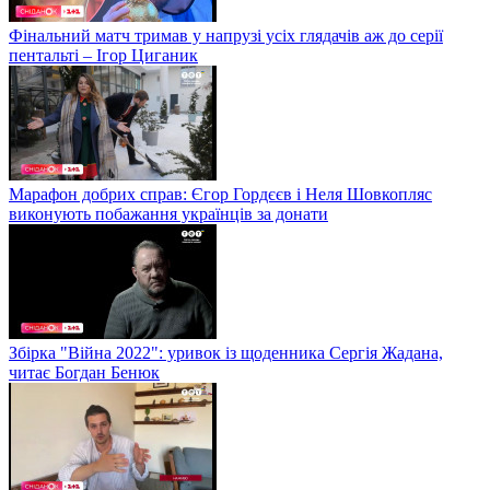
Фінальний матч тримав у напрузі усіх глядачів аж до серії
пентальті – Ігор Циганик
Марафон добрих справ: Єгор Гордєєв і Неля Шовкопляс
виконують побажання українців за донати
Збірка "Війна 2022": уривок із щоденника Сергія Жадана,
читає Богдан Бенюк