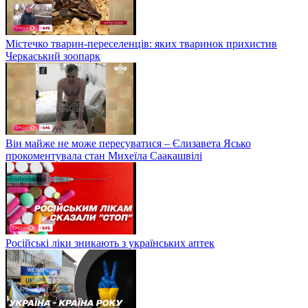
Містечко тварин-переселенців: яких тваринок прихистив
Черкаський зоопарк
Він майже не може пересуватися – Єлизавета Ясько
прокоментувала стан Михеїла Саакашвілі
Російські ліки зникають з українських аптек