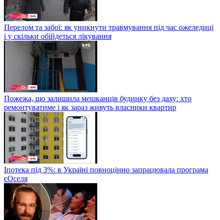
Перелом та забої: як уникнути травмування під час ожеледиці
і у скільки обійдеться лікування
Пожежа, що залишила мешканців будинку без даху: хто
ремонтуватиме і як зараз живуть власники квартир
Іпотека під 3%: в Україні повноцінно запрацювала програма
єОселя