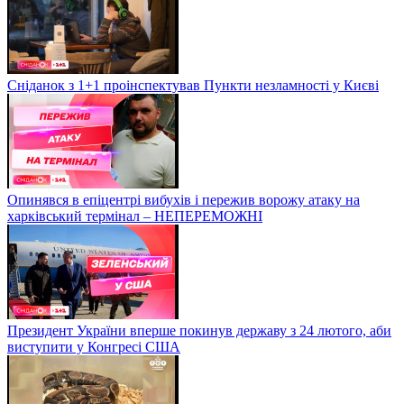
Сніданок з 1+1 проінспектував Пункти незламності у Києві
Опинявся в епіцентрі вибухів і пережив ворожу атаку на
харківський термінал – НЕПЕРЕМОЖНІ
Президент України вперше покинув державу з 24 лютого, аби
виступити у Конгресі США