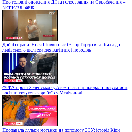
Про головні оновлення Дії та голосування на Євробачення –
Мстислав Банік
Добрі справи: Неля Шовкопляс і Єгор Гордєєв завітали до
львівського шелтера для вагітних і породіль
ФІФА проти Зеленського, Атомні станції набрали потужності,
росіяни готуються до боїв у Мелітополі
Продавала ляльки-мотанки на допомогу ЗСУ: історія Кіри