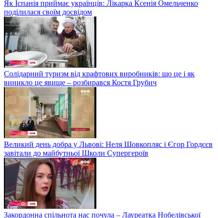
Як Іспанія приймає українців: Лікарка Ксенія Омельченко
поділилася своїм досвідом
Солідарний туризм від крафтових виробників: що це і як
виникло це явище – розбирався Костя Грубич
Великий день добра у Львові: Неля Шовкопляс і Єгор Гордєєв
завітали до майбутньої Школи Супергероїв
Закордонна спільнота нас почула – Лауреатка Нобелівської