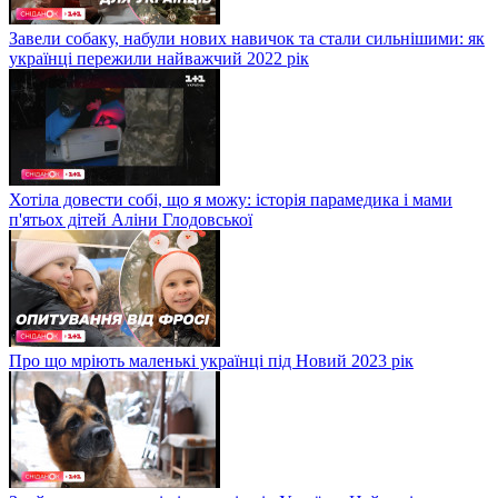
Завели собаку, набули нових навичок та стали сильнішими: як
українці пережили найважчий 2022 рік
Хотіла довести собі, що я можу: історія парамедика і мами
п'ятьох дітей Аліни Глодовської
Про що мріють маленькі українці під Новий 2023 рік