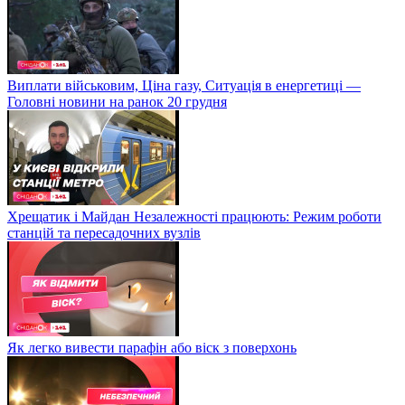
Виплати військовим, Ціна газу, Ситуація в енергетиці —
Головні новини на ранок 20 грудня
Хрещатик і Майдан Незалежності працюють: Режим роботи
станцій та пересадочних вузлів
Як легко вивести парафін або віск з поверхонь