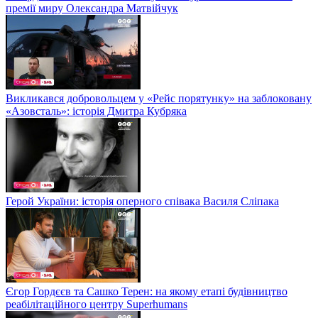
премії миру Олександра Матвійчук
Викликався добровольцем у «Рейс порятунку» на заблоковану
«Азовсталь»: історія Дмитра Кубряка
Герой України: історія оперного співака Василя Сліпака
Єгор Гордєєв та Сашко Терен: на якому етапі будівництво
реабілітаційного центру Superhumans