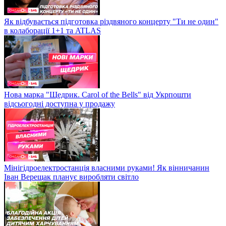
Як відбувається підготовка різдвяного концерту "Ти не один"
в колаборації 1+1 та ATLAS
Нова марка "Щедрик. Carol of the Bells" від Укрпошти
відсьогодні доступна у продажу
Мінігідроелектростанція власними руками! Як вінничанин
Іван Верещак планує виробляти світло