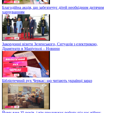
Благодійна акція, що забезпечує дітей необхідним дитячим
харчуванням
Закордонні візити Зеленського, Ситуація з електрикою,
Драмтеатр в Маріуполі – Новини
Бібліотечний рух Черкас: що читають українці зараз
Йому вже 35 років, і він продовжує роботу під час війни: