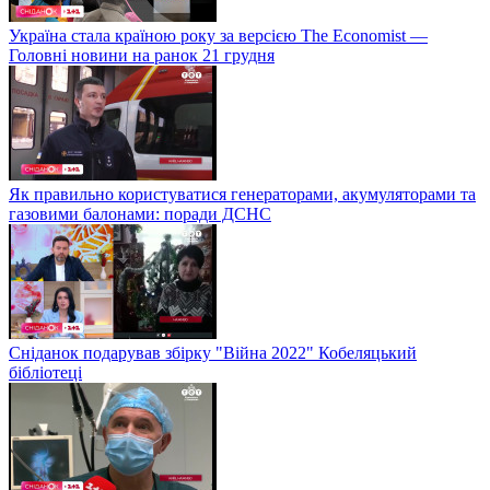
Україна стала країною року за версією The Economist —
Головні новини на ранок 21 грудня
Як правильно користуватися генераторами, акумуляторами та
газовими балонами: поради ДСНС
Сніданок подарував збірку "Війна 2022" Кобеляцький
бібліотеці