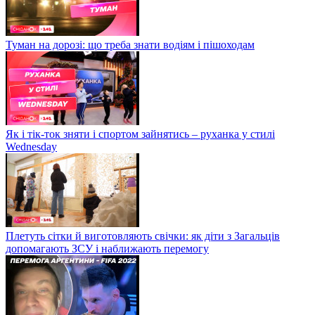
Туман на дорозі: що треба знати водіям і пішоходам
Як і тік-ток зняти і спортом зайнятись – руханка у стилі
Wednesday
Плетуть сітки й виготовляють свічки: як діти з Загальців
допомагають ЗСУ і наближають перемогу