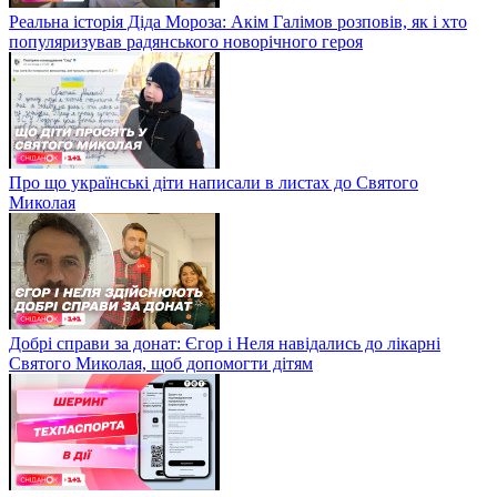
Реальна історія Діда Мороза: Акім Галімов розповів, як і хто
популяризував радянського новорічного героя
Про що українські діти написали в листах до Святого
Миколая
Добрі справи за донат: Єгор і Неля навідались до лікарні
Святого Миколая, щоб допомогти дітям