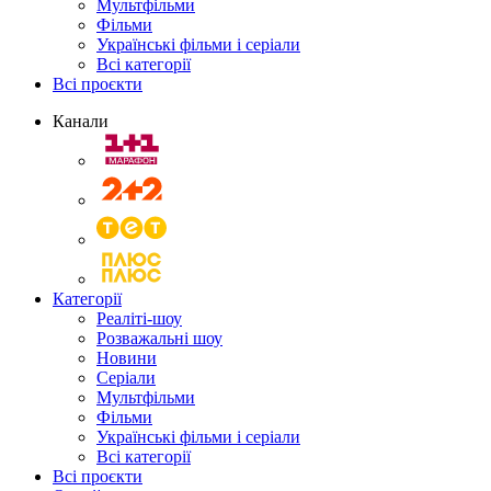
Мультфільми
Фільми
Українські фільми і серіали
Всі категорії
Всі проєкти
Канали
Категорії
Реаліті-шоу
Розважальні шоу
Новини
Серіали
Мультфільми
Фільми
Українські фільми і серіали
Всі категорії
Всі проєкти