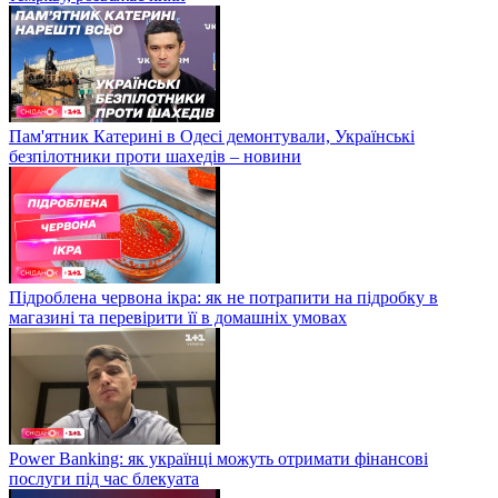
Пам'ятник Катерині в Одесі демонтували, Українські
безпілотники проти шахедів – новини
Підроблена червона ікра: як не потрапити на підробку в
магазині та перевірити її в домашніх умовах
Power Banking: як українці можуть отримати фінансові
послуги під час блекуата