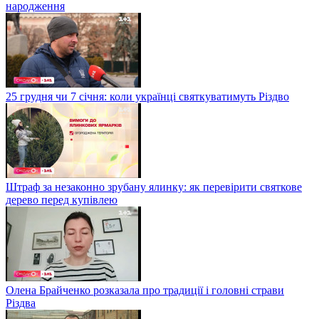
народження
25 грудня чи 7 січня: коли українці святкуватимуть Різдво
Штраф за незаконно зрубану ялинку: як перевірити святкове
дерево перед купівлею
Олена Брайченко розказала про традиції і головні страви
Різдва