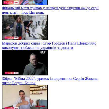
Фінальний матч тримав у напрузі усіх глядачів аж до серії
пентальті – Ігор Циганик
Марафон добрих справ: Єгор Гордєєв і Неля Шовкопляс
виконують побажання українців за донати
Збірка "Війна 2022": уривок із щоденника Сергія Жадана,
читає Богдан Бенюк