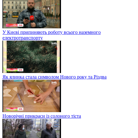
У Києві припиняють роботу всього наземного
електротранспорту
Як ялинка стала символом Нового року та Різдва
Новорічні прикраси із солоного тіста