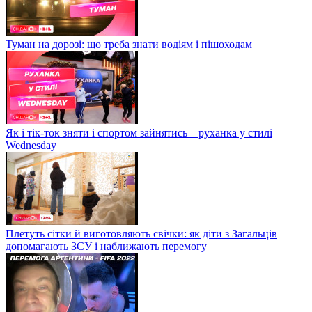
Туман на дорозі: що треба знати водіям і пішоходам
Як і тік-ток зняти і спортом зайнятись – руханка у стилі
Wednesday
Плетуть сітки й виготовляють свічки: як діти з Загальців
допомагають ЗСУ і наближають перемогу