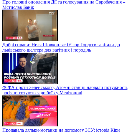
Про головні оновлення Дії та голосування на Євробачення –
Мстислав Банік
Добрі справи: Неля Шовкопляс і Єгор Гордєєв завітали до
львівського шелтера для вагітних і породіль
ФІФА проти Зеленського, Атомні станції набрали потужності,
росіяни готуються до боїв у Мелітополі
Продавала ляльки-мотанки на допомогу ЗСУ: історія Кіри