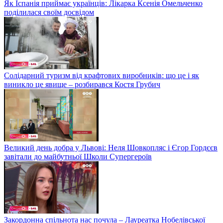
Як Іспанія приймає українців: Лікарка Ксенія Омельченко
поділилася своїм досвідом
Солідарний туризм від крафтових виробників: що це і як
виникло це явище – розбирався Костя Грубич
Великий день добра у Львові: Неля Шовкопляс і Єгор Гордєєв
завітали до майбутньої Школи Супергероїв
Закордонна спільнота нас почула – Лауреатка Нобелівської