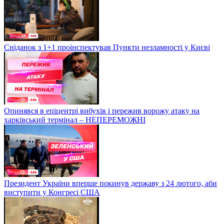
Сніданок з 1+1 проінспектував Пункти незламності у Києві
Опинявся в епіцентрі вибухів і пережив ворожу атаку на
харківський термінал – НЕПЕРЕМОЖНІ
Президент України вперше покинув державу з 24 лютого, аби
виступити у Конгресі США