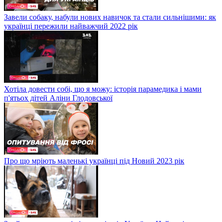
Завели собаку, набули нових навичок та стали сильнішими: як
українці пережили найважчий 2022 рік
Хотіла довести собі, що я можу: історія парамедика і мами
п'ятьох дітей Аліни Глодовської
Про що мріють маленькі українці під Новий 2023 рік