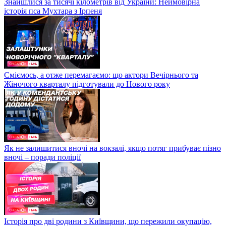
Знайшлися за тисячі кілометрів від України: Неймовірна
історія пса Мухтара з Ірпеня
Сміємось, а отже перемагаємо: що актори Вечірнього та
Жіночого кварталу підготували до Нового року
Як не залишитися вночі на вокзалі, якщо потяг прибуває пізно
вночі – поради поліції
Історія про дві родини з Київщини, що пережили окупацію,