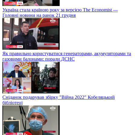
Україна стала країною року за версією The Economist —
Головні новини на ранок 21 грудня
Як правильно користуватися генераторами, акумуляторами та
газовими балонами: поради ДСНС
Сніданок подарував збірку "Війна 2022" Кобеляцький
бібліотеці