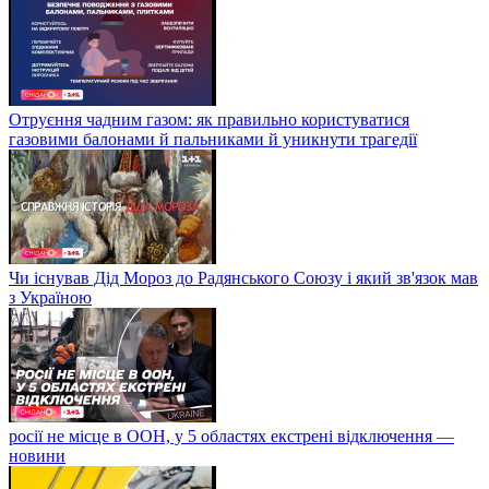
Отруєння чадним газом: як правильно користуватися
газовими балонами й пальниками й уникнути трагедії
Чи існував Дід Мороз до Радянського Союзу і який зв'язок мав
з Україною
росії не місце в ООН, у 5 областях екстрені відключення —
новини