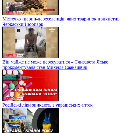
Містечко тварин-переселенців: яких тваринок прихистив
Черкаський зоопарк
Він майже не може пересуватися – Єлизавета Ясько
прокоментувала стан Михеїла Саакашвілі
Російські ліки зникають з українських аптек