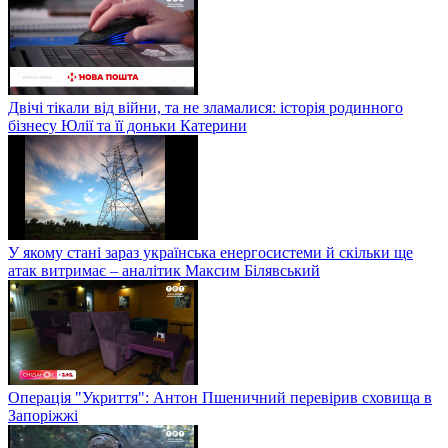
Двічі тікали від війни, та не зламалися: історія родинного
бізнесу Юлії та її доньки Катерини
У якому стані зараз українська енергосистеми й скільки ще
атак витримає – аналітик Максим Білявський
Операція "Укриття": Антон Пшеничний перевірив сховища в
Запоріжжі