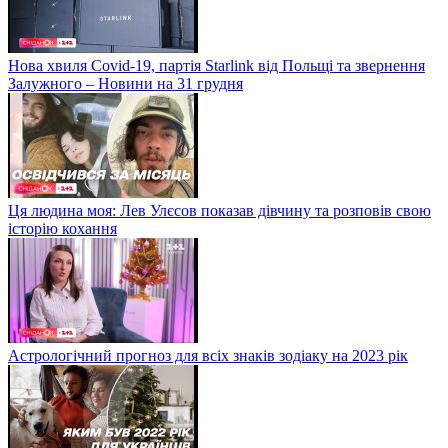
Нова хвиля Covid-19, партія Starlink від Польщі та звернення
Залужного – Новини на 31 грудня
Ця людина моя: Лев Улєсов показав дівчину та розповів свою
історію кохання
Астрологічний прогноз для всіх знаків зодіаку на 2023 рік