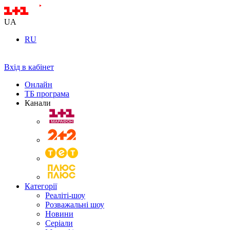
UA
RU
Вхід в кабінет
Онлайн
ТБ програма
Канали
Категорії
Реаліті-шоу
Розважальні шоу
Новини
Серіали