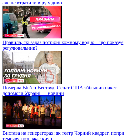
але не втратили віру у диво
Правила, які зараз потрібні кожному водію – що показує
регулювальник?
Померла Вівʼєн Вествуд, Сенат США збільшив пакет
допомоги Україні — новини
Вистава на генераторах: як театр Чорний квадрат, попри
темряву, розважає киян