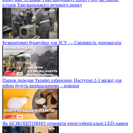
історія Хмельницького речового ринку
Безкоштовні буржуйки для ЗСУ — Сміливість допомагати
Париж передав Україні озброєння, Наступні 2-3 місяці для
війни будуть вирішальними – новини
Як БЕЗКОШТОВНО отримати енергозберігальні LED-лампи