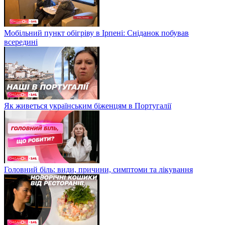
Мобільний пункт обігріву в Ірпені: Сніданок побував
всередині
Як живеться українським біженцям в Португалії
Головний біль: види, причини, симптоми та лікування