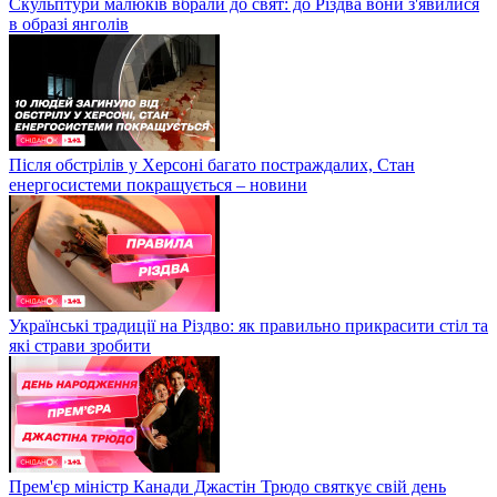
Скульптури малюків вбрали до свят: до Різдва вони з'явилися
в образі янголів
Після обстрілів у Херсоні багато постраждалих, Стан
енергосистеми покращується – новини
Українські традиції на Різдво: як правильно прикрасити стіл та
які страви зробити
Прем'єр міністр Канади Джастін Трюдо святкує свій день