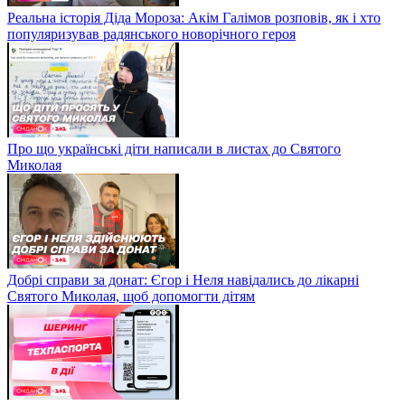
Реальна історія Діда Мороза: Акім Галімов розповів, як і хто
популяризував радянського новорічного героя
Про що українські діти написали в листах до Святого
Миколая
Добрі справи за донат: Єгор і Неля навідались до лікарні
Святого Миколая, щоб допомогти дітям