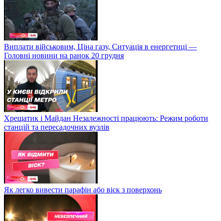
Виплати військовим, Ціна газу, Ситуація в енергетиці —
Головні новини на ранок 20 грудня
Хрещатик і Майдан Незалежності працюють: Режим роботи
станцій та пересадочних вузлів
Як легко вивести парафін або віск з поверхонь