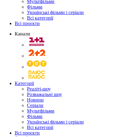
Мультфільми
Фільми
Українські фільми і серіали
Всі категорії
Всі проєкти
Канали
Категорії
Реаліті-шоу
Розважальні шоу
Новини
Серіали
Мультфільми
Фільми
Українські фільми і серіали
Всі категорії
Всі проєкти