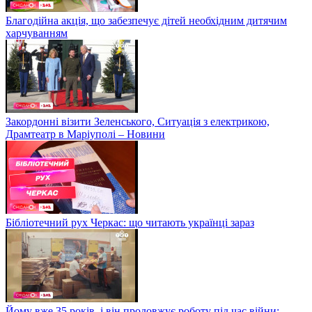
Благодійна акція, що забезпечує дітей необхідним дитячим
харчуванням
Закордонні візити Зеленського, Ситуація з електрикою,
Драмтеатр в Маріуполі – Новини
Бібліотечний рух Черкас: що читають українці зараз
Йому вже 35 років, і він продовжує роботу під час війни: