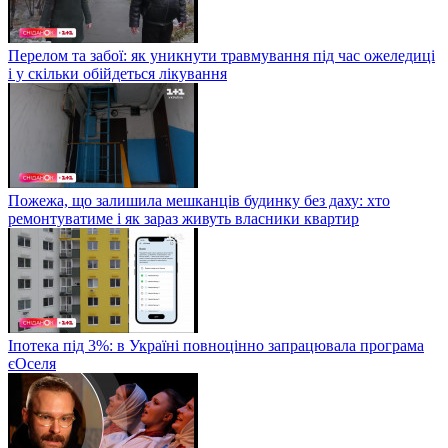
Перелом та забої: як уникнути травмування під час ожеледиці
і у скільки обійдеться лікування
Пожежа, що залишила мешканців будинку без даху: хто
ремонтуватиме і як зараз живуть власники квартир
Іпотека під 3%: в Україні повноцінно запрацювала програма
єОселя