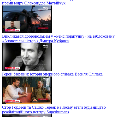
премії миру Олександра Матвійчук
Викликався добровольцем у «Рейс порятунку» на заблоковану
«Азовсталь»: історія Дмитра Кубряка
Герой України: історія оперного співака Василя Сліпака
Єгор Гордєєв та Сашко Терен: на якому етапі будівництво
реабілітаційного центру Superhumans