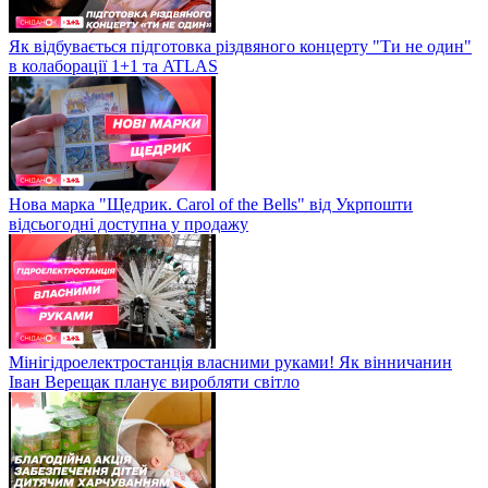
Як відбувається підготовка різдвяного концерту "Ти не один"
в колаборації 1+1 та ATLAS
Нова марка "Щедрик. Carol of the Bells" від Укрпошти
відсьогодні доступна у продажу
Мінігідроелектростанція власними руками! Як вінничанин
Іван Верещак планує виробляти світло