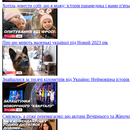
Хотіла довести собі, що я можу: історія парамедика і мами п'ят
Про що мріють маленькі українці під Новий 2023 рік
Знайшлися за тисячі кілометрів від України: Неймовірна історія
Сміємось, а отже перемагаємо: що актори Вечірнього та Жіночо