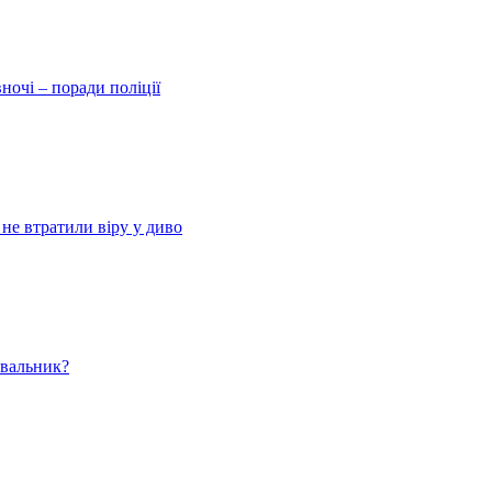
ночі – поради поліції
 не втратили віру у диво
ювальник?