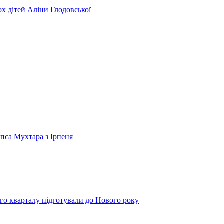
ьох дітей Аліни Глодовської
 пса Мухтара з Ірпеня
го кварталу підготували до Нового року