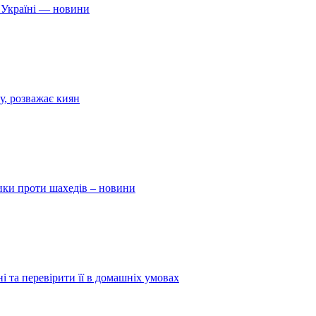
 Україні — новини
у, розважає киян
ники проти шахедів – новини
і та перевірити її в домашніх умовах