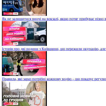
Як не залишитися вночі на вокзалі, якщо потяг прибуває пізно в
Історія про дві родини з Київщини, що пережили окупацію, але
Правила, які зараз потрібні кожному водію – що показує регул