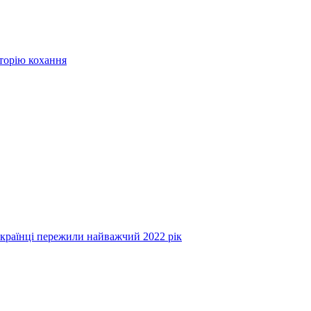
сторію кохання
українці пережили найважчий 2022 рік