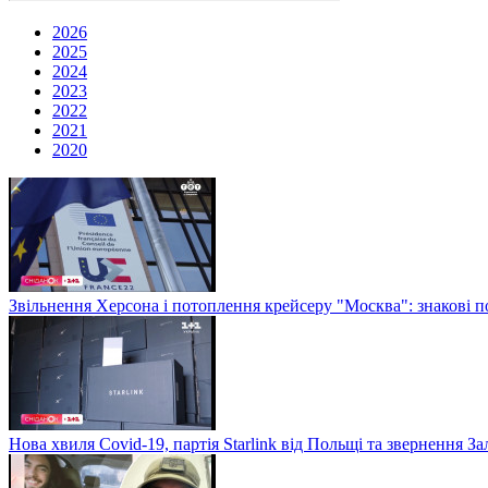
2026
2025
2024
2023
2022
2021
2020
Звільнення Херсона і потоплення крейсеру "Москва": знакові по
Нова хвиля Covid-19, партія Starlink від Польщі та звернення 