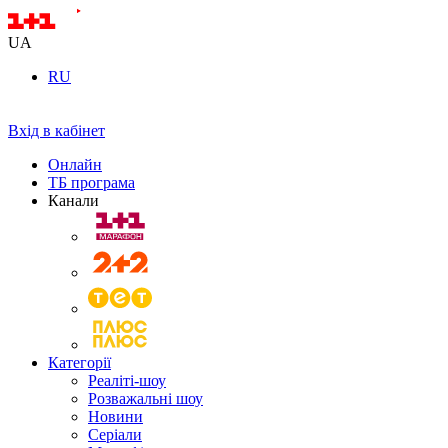
UA
RU
Вхід в кабінет
Онлайн
ТБ програма
Канали
Категорії
Реаліті-шоу
Розважальні шоу
Новини
Серіали