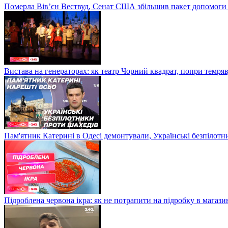
Померла Вівʼєн Вествуд, Сенат США збільшив пакет допомоги
Вистава на генераторах: як театр Чорний квадрат, попри темряв
Пам'ятник Катерині в Одесі демонтували, Українські безпілот
Підроблена червона ікра: як не потрапити на підробку в магазин