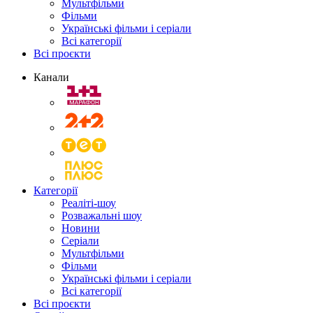
Мультфільми
Фільми
Українські фільми і серіали
Всі категорії
Всі проєкти
Канали
Категорії
Реаліті-шоу
Розважальні шоу
Новини
Серіали
Мультфільми
Фільми
Українські фільми і серіали
Всі категорії
Всі проєкти