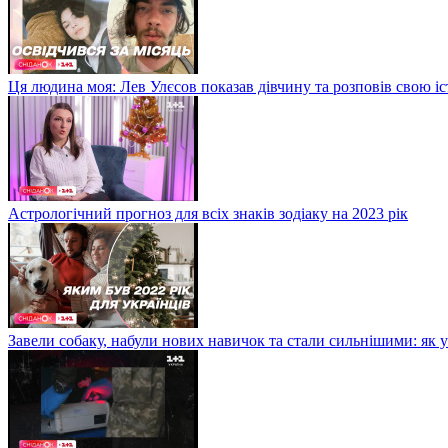
Ця людина моя: Лев Улєсов показав дівчину та розповів свою і
Астрологічний прогноз для всіх знаків зодіаку на 2023 рік
Завели собаку, набули нових навичок та стали сильнішими: як 