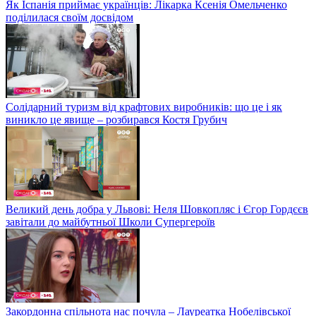
Як Іспанія приймає українців: Лікарка Ксенія Омельченко
поділилася своїм досвідом
Солідарний туризм від крафтових виробників: що це і як
виникло це явище – розбирався Костя Грубич
Великий день добра у Львові: Неля Шовкопляс і Єгор Гордєєв
завітали до майбутньої Школи Супергероїв
Закордонна спільнота нас почула – Лауреатка Нобелівської