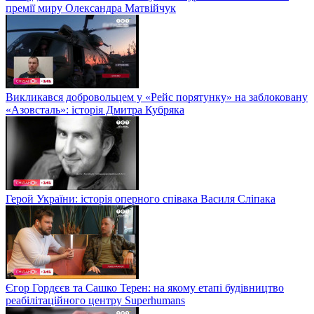
премії миру Олександра Матвійчук
Викликався добровольцем у «Рейс порятунку» на заблоковану
«Азовсталь»: історія Дмитра Кубряка
Герой України: історія оперного співака Василя Сліпака
Єгор Гордєєв та Сашко Терен: на якому етапі будівництво
реабілітаційного центру Superhumans