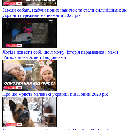
Завели собаку, набули нових навичок та стали сильнішими: як
українці пережили найважчий 2022 рік
Хотіла довести собі, що я можу: історія парамедика і мами
п'ятьох дітей Аліни Глодовської
Про що мріють маленькі українці під Новий 2023 рік