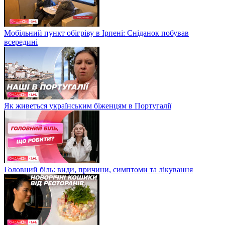
Мобільний пункт обігріву в Ірпені: Сніданок побував
всередині
Як живеться українським біженцям в Португалії
Головний біль: види, причини, симптоми та лікування