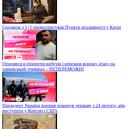
Сніданок з 1+1 проінспектував Пункти незламності у Києві
Опинявся в епіцентрі вибухів і пережив ворожу атаку на
харківський термінал – НЕПЕРЕМОЖНІ
Президент України вперше покинув державу з 24 лютого, аби
виступити у Конгресі США