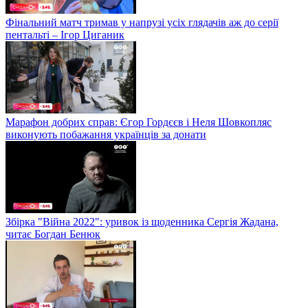
Фінальний матч тримав у напрузі усіх глядачів аж до серії
пентальті – Ігор Циганик
Марафон добрих справ: Єгор Гордєєв і Неля Шовкопляс
виконують побажання українців за донати
Збірка "Війна 2022": уривок із щоденника Сергія Жадана,
читає Богдан Бенюк