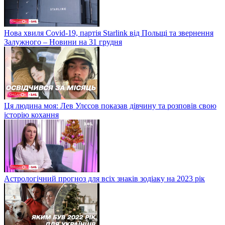
Нова хвиля Covid-19, партія Starlink від Польщі та звернення
Залужного – Новини на 31 грудня
Ця людина моя: Лев Улєсов показав дівчину та розповів свою
історію кохання
Астрологічний прогноз для всіх знаків зодіаку на 2023 рік