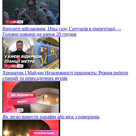
Виплати військовим, Ціна газу, Ситуація в енергетиці —
Головні новини на ранок 20 грудня
Хрещатик і Майдан Незалежності працюють: Режим роботи
станцій та пересадочних вузлів
Як легко вивести парафін або віск з поверхонь