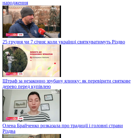
народження
25 грудня чи 7 січня: коли українці святкуватимуть Різдво
Штраф за незаконно зрубану ялинку: як перевірити святкове
дерево перед купівлею
Олена Брайченко розказала про традиції і головні страви
Різдва