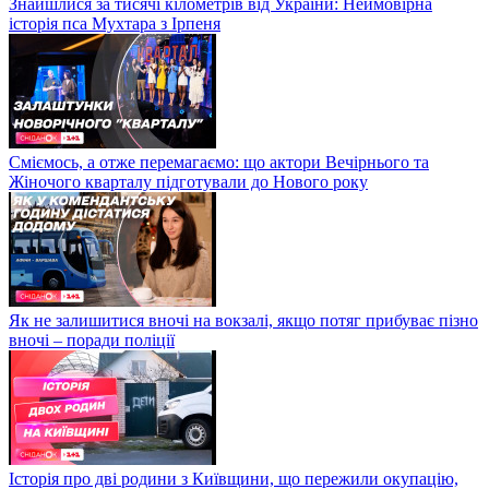
Знайшлися за тисячі кілометрів від України: Неймовірна
історія пса Мухтара з Ірпеня
Сміємось, а отже перемагаємо: що актори Вечірнього та
Жіночого кварталу підготували до Нового року
Як не залишитися вночі на вокзалі, якщо потяг прибуває пізно
вночі – поради поліції
Історія про дві родини з Київщини, що пережили окупацію,