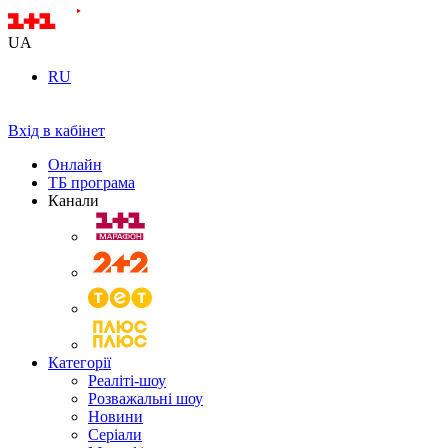
UA
RU
Вхід в кабінет
Онлайн
ТБ програма
Канали
Категорії
Реаліті-шоу
Розважальні шоу
Новини
Серіали