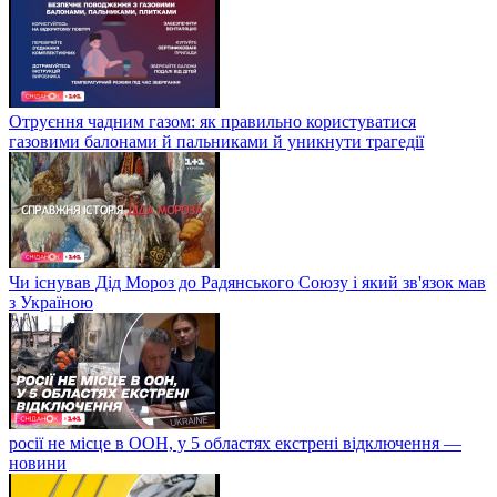
Отруєння чадним газом: як правильно користуватися
газовими балонами й пальниками й уникнути трагедії
Чи існував Дід Мороз до Радянського Союзу і який зв'язок мав
з Україною
росії не місце в ООН, у 5 областях екстрені відключення —
новини