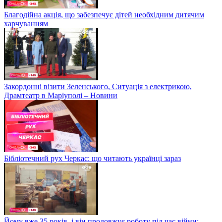
Благодійна акція, що забезпечує дітей необхідним дитячим
харчуванням
Закордонні візити Зеленського, Ситуація з електрикою,
Драмтеатр в Маріуполі – Новини
Бібліотечний рух Черкас: що читають українці зараз
Йому вже 35 років, і він продовжує роботу під час війни: