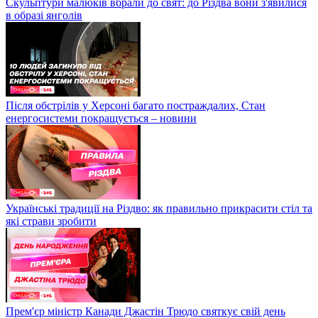
Скульптури малюків вбрали до свят: до Різдва вони з'явилися
в образі янголів
Після обстрілів у Херсоні багато постраждалих, Стан
енергосистеми покращується – новини
Українські традиції на Різдво: як правильно прикрасити стіл та
які страви зробити
Прем'єр міністр Канади Джастін Трюдо святкує свій день