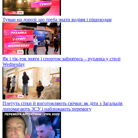
Туман на дорозі: що треба знати водіям і пішоходам
Як і тік-ток зняти і спортом зайнятись – руханка у стилі
Wednesday
Плетуть сітки й виготовляють свічки: як діти з Загальців
допомагають ЗСУ і наближають перемогу