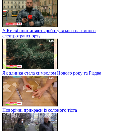
У Києві припиняють роботу всього наземного
електротранспорту
Як ялинка стала символом Нового року та Різдва
Новорічні прикраси із солоного тіста