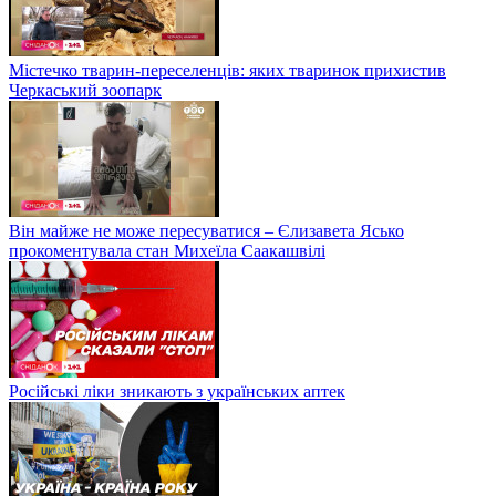
Містечко тварин-переселенців: яких тваринок прихистив
Черкаський зоопарк
Він майже не може пересуватися – Єлизавета Ясько
прокоментувала стан Михеїла Саакашвілі
Російські ліки зникають з українських аптек