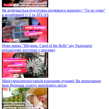
Як відбувається підготовка різдвяного концерту "Ти не один"
в колаборації 1+1 та ATLAS
Нова марка "Щедрик. Carol of the Bells" від Укрпошти
відсьогодні доступна у продажу
Мінігідроелектростанція власними руками! Як вінничанин
Іван Верещак планує виробляти світло