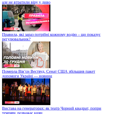
але не втратили віру у диво
Правила, які зараз потрібні кожному водію – що показує
регулювальник?
Померла Вівʼєн Вествуд, Сенат США збільшив пакет
допомоги Україні — новини
Вистава на генераторах: як театр Чорний квадрат, попри
темряву, розважає киян