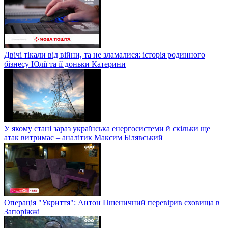
Двічі тікали від війни, та не зламалися: історія родинного
бізнесу Юлії та її доньки Катерини
У якому стані зараз українська енергосистеми й скільки ще
атак витримає – аналітик Максим Білявський
Операція "Укриття": Антон Пшеничний перевірив сховища в
Запоріжжі