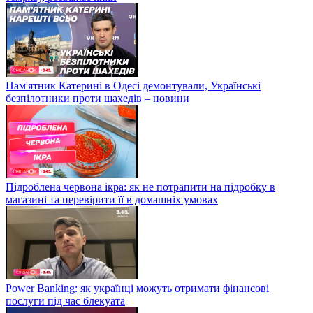
Пам'ятник Катерині в Одесі демонтували, Українські
безпілотники проти шахедів – новини
Підроблена червона ікра: як не потрапити на підробку в
магазині та перевірити її в домашніх умовах
Power Banking: як українці можуть отримати фінансові
послуги під час блекуата