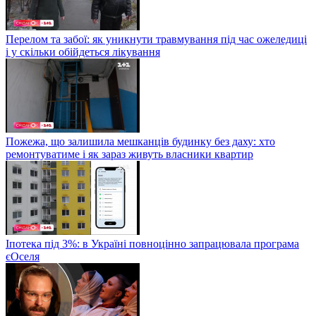
Перелом та забої: як уникнути травмування під час ожеледиці
і у скільки обійдеться лікування
Пожежа, що залишила мешканців будинку без даху: хто
ремонтуватиме і як зараз живуть власники квартир
Іпотека під 3%: в Україні повноцінно запрацювала програма
єОселя