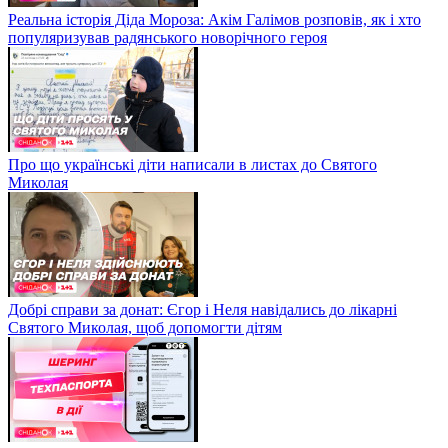
Реальна історія Діда Мороза: Акім Галімов розповів, як і хто
популяризував радянського новорічного героя
Про що українські діти написали в листах до Святого
Миколая
Добрі справи за донат: Єгор і Неля навідались до лікарні
Святого Миколая, щоб допомогти дітям