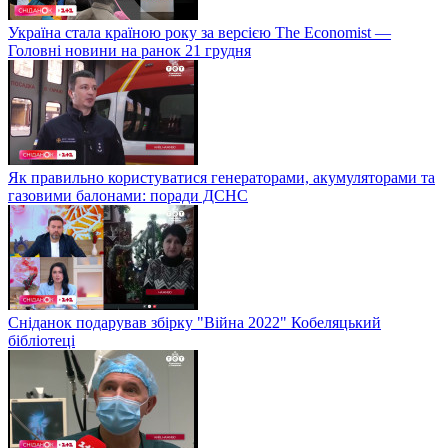
Україна стала країною року за версією The Economist —
Головні новини на ранок 21 грудня
Як правильно користуватися генераторами, акумуляторами та
газовими балонами: поради ДСНС
Сніданок подарував збірку "Війна 2022" Кобеляцький
бібліотеці