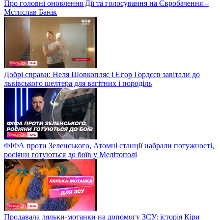
Про головні оновлення Дії та голосування на Євробачення –
Мстислав Банік
Добрі справи: Неля Шовкопляс і Єгор Гордєєв завітали до
львівського шелтера для вагітних і породіль
ФІФА проти Зеленського, Атомні станції набрали потужності,
росіяни готуються до боїв у Мелітополі
Продавала ляльки-мотанки на допомогу ЗСУ: історія Кіри