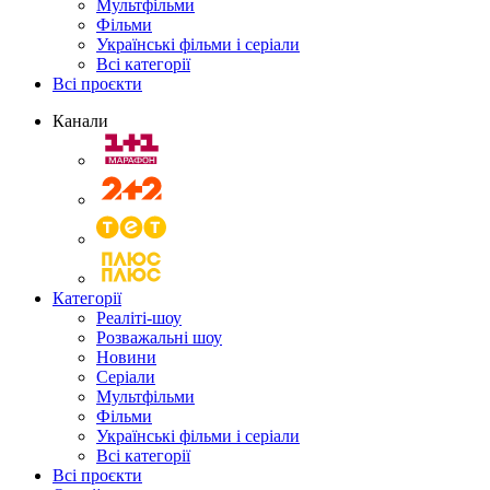
Мультфільми
Фільми
Українські фільми і серіали
Всі категорії
Всі проєкти
Канали
Категорії
Реаліті-шоу
Розважальні шоу
Новини
Серіали
Мультфільми
Фільми
Українські фільми і серіали
Всі категорії
Всі проєкти