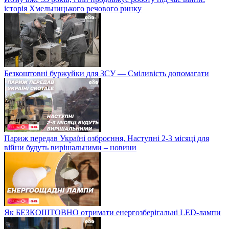
історія Хмельницького речового ринку
Безкоштовні буржуйки для ЗСУ — Сміливість допомагати
Париж передав Україні озброєння, Наступні 2-3 місяці для
війни будуть вирішальними – новини
Як БЕЗКОШТОВНО отримати енергозберігальні LED-лампи