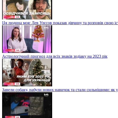
Ця людина моя: Лев Улєсов показав дівчину та розповів свою і
Астрологічний прогноз для всіх знаків зодіаку на 2023 рік
Завели собаку, набули нових навичок та стали сильнішими: як 