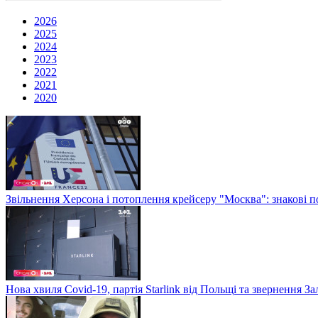
2026
2025
2024
2023
2022
2021
2020
Звільнення Херсона і потоплення крейсеру "Москва": знакові по
Нова хвиля Covid-19, партія Starlink від Польщі та звернення 