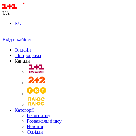
UA
RU
Вхід в кабінет
Онлайн
ТБ програма
Канали
Категорії
Реаліті-шоу
Розважальні шоу
Новини
Серіали