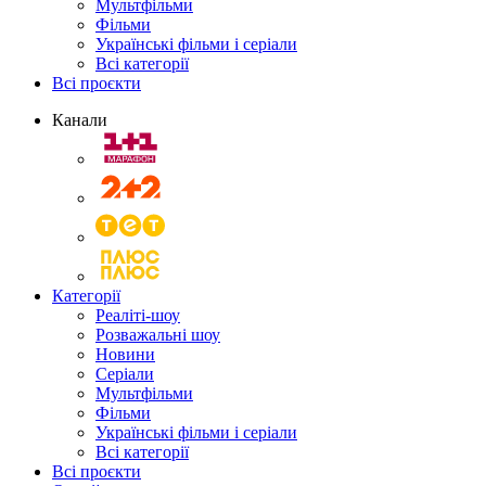
Мультфільми
Фільми
Українські фільми і серіали
Всі категорії
Всі проєкти
Канали
Категорії
Реаліті-шоу
Розважальні шоу
Новини
Серіали
Мультфільми
Фільми
Українські фільми і серіали
Всі категорії
Всі проєкти