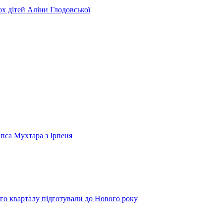
ьох дітей Аліни Глодовської
 пса Мухтара з Ірпеня
го кварталу підготували до Нового року