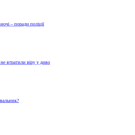
ночі – поради поліції
 не втратили віру у диво
ювальник?