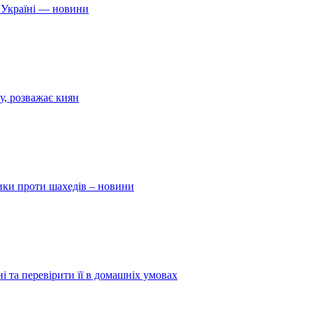
 Україні — новини
у, розважає киян
ники проти шахедів – новини
і та перевірити її в домашніх умовах