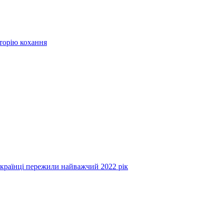
сторію кохання
українці пережили найважчий 2022 рік