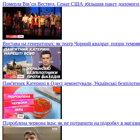
Померла Вівʼєн Вествуд, Сенат США збільшив пакет допомоги
Вистава на генераторах: як театр Чорний квадрат, попри темряв
Пам'ятник Катерині в Одесі демонтували, Українські безпілот
Підроблена червона ікра: як не потрапити на підробку в магазин