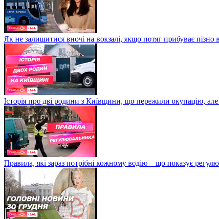
Як не залишитися вночі на вокзалі, якщо потяг прибуває пізно в
Історія про дві родини з Київщини, що пережили окупацію, але
Правила, які зараз потрібні кожному водію – що показує регул