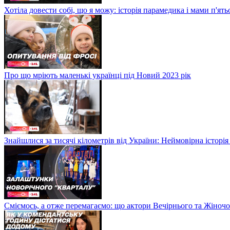
Хотіла довести собі, що я можу: історія парамедика і мами п'ят
Про що мріють маленькі українці під Новий 2023 рік
Знайшлися за тисячі кілометрів від України: Неймовірна історія
Сміємось, а отже перемагаємо: що актори Вечірнього та Жіночо