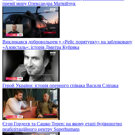
премії миру Олександра Матвійчук
Викликався добровольцем у «Рейс порятунку» на заблоковану
«Азовсталь»: історія Дмитра Кубряка
Герой України: історія оперного співака Василя Сліпака
Єгор Гордєєв та Сашко Терен: на якому етапі будівництво
реабілітаційного центру Superhumans