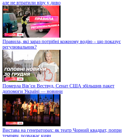
але не втратили віру у диво
Правила, які зараз потрібні кожному водію – що показує
регулювальник?
Померла Вівʼєн Вествуд, Сенат США збільшив пакет
допомоги Україні — новини
Вистава на генераторах: як театр Чорний квадрат, попри
темряву, розважає киян