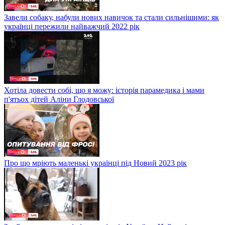
Завели собаку, набули нових навичок та стали сильнішими: як
українці пережили найважчий 2022 рік
Хотіла довести собі, що я можу: історія парамедика і мами
п'ятьох дітей Аліни Глодовської
Про що мріють маленькі українці під Новий 2023 рік