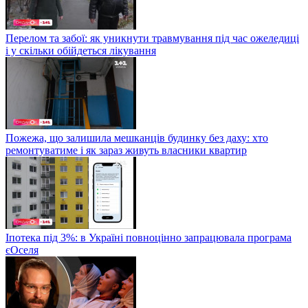
Перелом та забої: як уникнути травмування під час ожеледиці
і у скільки обійдеться лікування
Пожежа, що залишила мешканців будинку без даху: хто
ремонтуватиме і як зараз живуть власники квартир
Іпотека під 3%: в Україні повноцінно запрацювала програма
єОселя