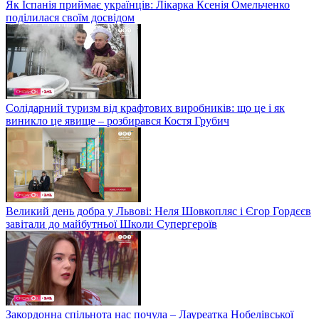
Як Іспанія приймає українців: Лікарка Ксенія Омельченко
поділилася своїм досвідом
Солідарний туризм від крафтових виробників: що це і як
виникло це явище – розбирався Костя Грубич
Великий день добра у Львові: Неля Шовкопляс і Єгор Гордєєв
завітали до майбутньої Школи Супергероїв
Закордонна спільнота нас почула – Лауреатка Нобелівської