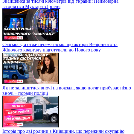
Знайшлися за тисячі кілометрів від України: Неймовірна
історія пса Мухтара з Ірпеня
Сміємось, а отже перемагаємо: що актори Вечірнього та
Жіночого кварталу підготували до Нового року
Як не залишитися вночі на вокзалі, якщо потяг прибуває пізно
вночі – поради поліції
Історія про дві родини з Київщини, що пережили окупацію,