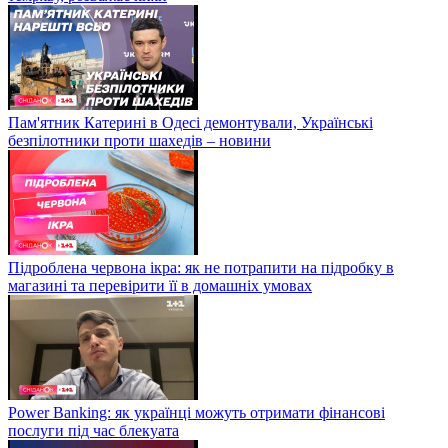
Пам'ятник Катерині в Одесі демонтували, Українські
безпілотники проти шахедів – новини
Підроблена червона ікра: як не потрапити на підробку в
магазині та перевірити її в домашніх умовах
Power Banking: як українці можуть отримати фінансові
послуги під час блекуата