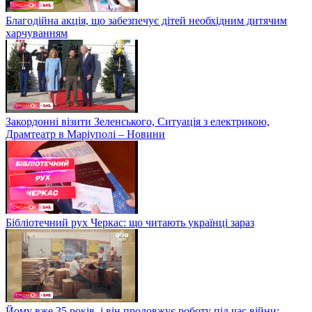
Благодійна акція, що забезпечує дітей необхідним дитячим
харчуванням
Закордонні візити Зеленського, Ситуація з електрикою,
Драмтеатр в Маріуполі – Новини
Бібліотечний рух Черкас: що читають українці зараз
Йому вже 35 років, і він продовжує роботу під час війни: