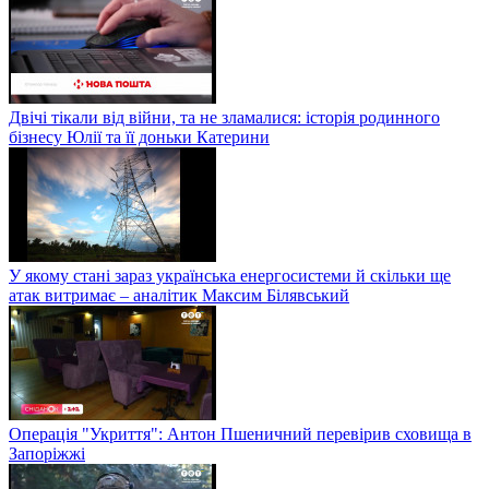
Двічі тікали від війни, та не зламалися: історія родинного
бізнесу Юлії та її доньки Катерини
У якому стані зараз українська енергосистеми й скільки ще
атак витримає – аналітик Максим Білявський
Операція "Укриття": Антон Пшеничний перевірив сховища в
Запоріжжі