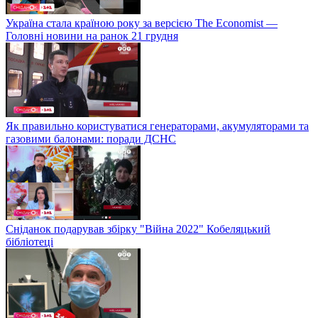
Україна стала країною року за версією The Economist —
Головні новини на ранок 21 грудня
Як правильно користуватися генераторами, акумуляторами та
газовими балонами: поради ДСНС
Сніданок подарував збірку "Війна 2022" Кобеляцький
бібліотеці