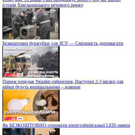
історія Хмельницького речового ринку
Безкоштовні буржуйки для ЗСУ — Сміливість допомагати
Париж передав Україні озброєння, Наступні 2-3 місяці для
війни будуть вирішальними – новини
Як БЕЗКОШТОВНО отримати енергозберігальні LED-лампи