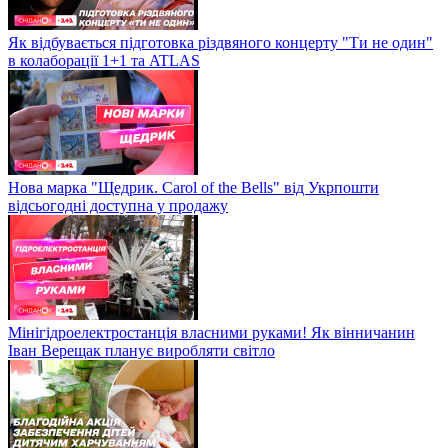
Як відбувається підготовка різдвяного концерту "Ти не один"
в колаборації 1+1 та ATLAS
Нова марка "Щедрик. Carol of the Bells" від Укрпошти
відсьогодні доступна у продажу
Мінігідроелектростанція власними руками! Як вінничанин
Іван Верещак планує виробляти світло