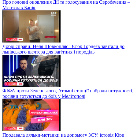
Про головні оновлення Дії та голосування на Євробачення –
Мстислав Банік
Добрі справи: Неля Шовкопляс і Єгор Гордєєв завітали до
львівського шелтера для вагітних і породіль
ФІФА проти Зеленського, Атомні станції набрали потужності,
росіяни готуються до боїв у Мелітополі
Продавала ляльки-мотанки на допомогу ЗСУ: історія Кіри