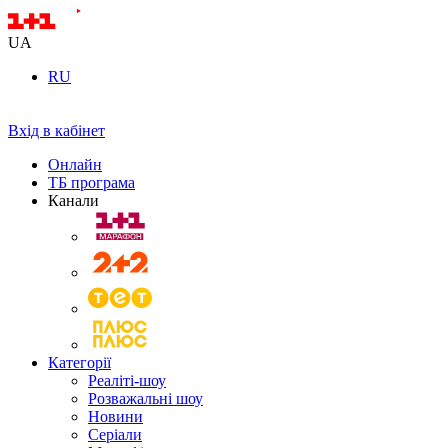
UA
RU
Вхід в кабінет
Онлайн
ТБ програма
Канали
Категорії
Реаліті-шоу
Розважальні шоу
Новини
Серіали