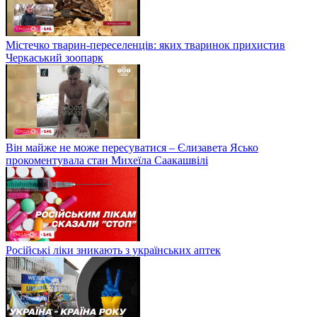
Містечко тварин-переселенців: яких тваринок прихистив
Черкаський зоопарк
Він майже не може пересуватися – Єлизавета Ясько
прокоментувала стан Михеїла Саакашвілі
Російські ліки зникають з українських аптек