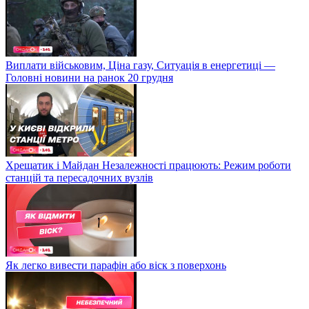
Виплати військовим, Ціна газу, Ситуація в енергетиці —
Головні новини на ранок 20 грудня
Хрещатик і Майдан Незалежності працюють: Режим роботи
станцій та пересадочних вузлів
Як легко вивести парафін або віск з поверхонь