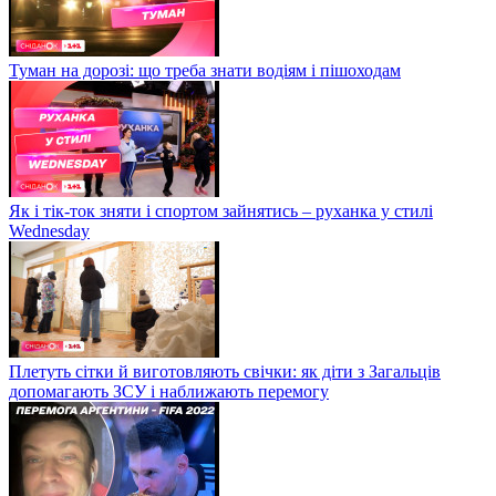
Туман на дорозі: що треба знати водіям і пішоходам
Як і тік-ток зняти і спортом зайнятись – руханка у стилі
Wednesday
Плетуть сітки й виготовляють свічки: як діти з Загальців
допомагають ЗСУ і наближають перемогу