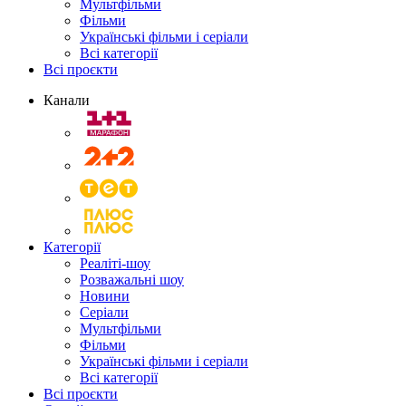
Мультфільми
Фільми
Українські фільми і серіали
Всі категорії
Всі проєкти
Канали
Категорії
Реаліті-шоу
Розважальні шоу
Новини
Серіали
Мультфільми
Фільми
Українські фільми і серіали
Всі категорії
Всі проєкти