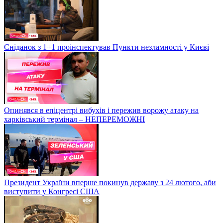
Сніданок з 1+1 проінспектував Пункти незламності у Києві
Опинявся в епіцентрі вибухів і пережив ворожу атаку на
харківський термінал – НЕПЕРЕМОЖНІ
Президент України вперше покинув державу з 24 лютого, аби
виступити у Конгресі США