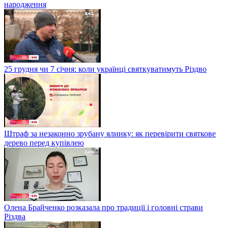
народження
25 грудня чи 7 січня: коли українці святкуватимуть Різдво
Штраф за незаконно зрубану ялинку: як перевірити святкове
дерево перед купівлею
Олена Брайченко розказала про традиції і головні страви
Різдва