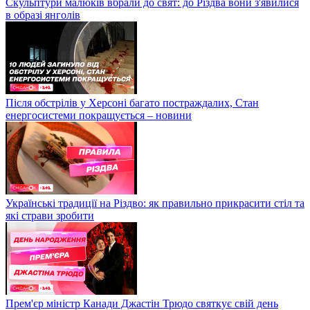
Скульптури малюків вбрали до свят: до Різдва вони з'явилися
в образі янголів
Після обстрілів у Херсоні багато постраждалих, Стан
енергосистеми покращується – новини
Українські традиції на Різдво: як правильно прикрасити стіл та
які страви зробити
Прем'єр міністр Канади Джастін Трюдо святкує свій день