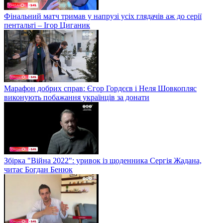
Фінальний матч тримав у напрузі усіх глядачів аж до серії
пентальті – Ігор Циганик
Марафон добрих справ: Єгор Гордєєв і Неля Шовкопляс
виконують побажання українців за донати
Збірка "Війна 2022": уривок із щоденника Сергія Жадана,
читає Богдан Бенюк