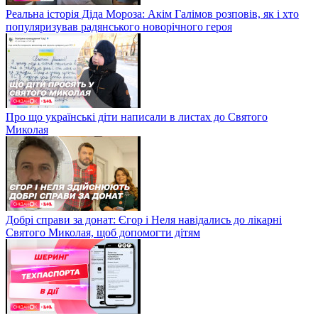
Реальна історія Діда Мороза: Акім Галімов розповів, як і хто
популяризував радянського новорічного героя
Про що українські діти написали в листах до Святого
Миколая
Добрі справи за донат: Єгор і Неля навідались до лікарні
Святого Миколая, щоб допомогти дітям