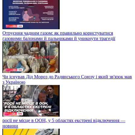
Отруєння чадним газом: як правильно користуватися
газовими балонами й пальниками й уникнути трагедії
Чи існував Дід Мороз до Радянського Союзу і який зв'язок мав
з Україною
росії не місце в ООН, у 5 областях екстрені відключення —
новини