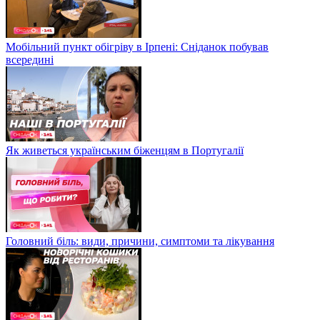
Мобільний пункт обігріву в Ірпені: Сніданок побував
всередині
Як живеться українським біженцям в Португалії
Головний біль: види, причини, симптоми та лікування