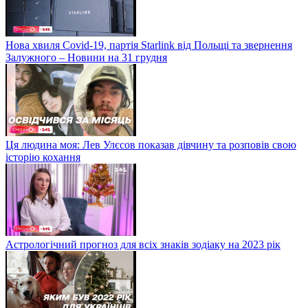
Нова хвиля Covid-19, партія Starlink від Польщі та звернення
Залужного – Новини на 31 грудня
Ця людина моя: Лев Улєсов показав дівчину та розповів свою
історію кохання
Астрологічний прогноз для всіх знаків зодіаку на 2023 рік