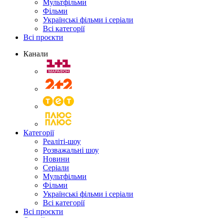
Мультфільми
Фільми
Українські фільми і серіали
Всі категорії
Всі проєкти
Канали
Категорії
Реаліті-шоу
Розважальні шоу
Новини
Серіали
Мультфільми
Фільми
Українські фільми і серіали
Всі категорії
Всі проєкти