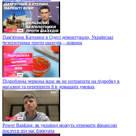
Пам'ятник Катерині в Одесі демонтували, Українські
безпілотники проти шахедів – новини
Підроблена червона ікра: як не потрапити на підробку в
магазині та перевірити її в домашніх умовах
Power Banking: як українці можуть отримати фінансові
послуги під час блекуата