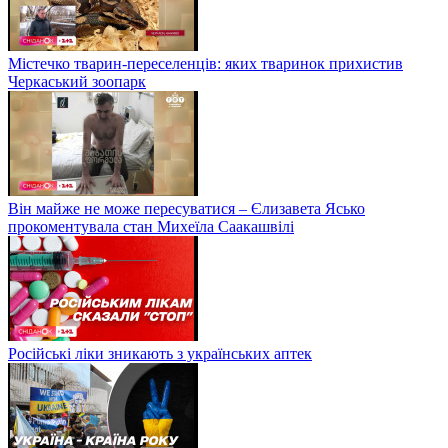
Містечко тварин-переселенців: яких тваринок прихистив
Черкаський зоопарк
Він майже не може пересуватися – Єлизавета Ясько
прокоментувала стан Михеїла Саакашвілі
Російські ліки зникають з українських аптек