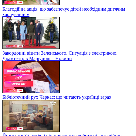
Благодійна акція, що забезпечує дітей необхідним дитячим
харчуванням
Закордонні візити Зеленського, Ситуація з електрикою,
Драмтеатр в Маріуполі – Новини
Бібліотечний рух Черкас: що читають українці зараз
Йому вже 35 років, і він продовжує роботу під час війни: