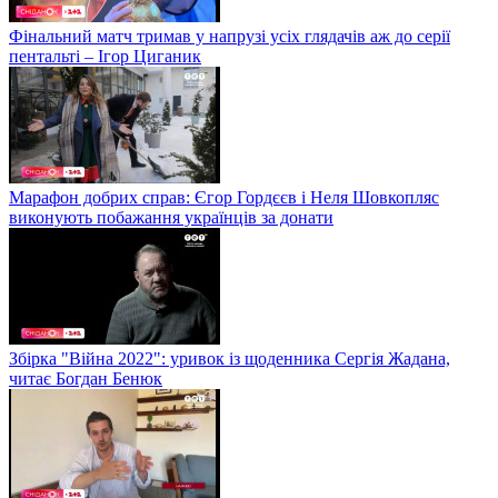
Фінальний матч тримав у напрузі усіх глядачів аж до серії
пентальті – Ігор Циганик
Марафон добрих справ: Єгор Гордєєв і Неля Шовкопляс
виконують побажання українців за донати
Збірка "Війна 2022": уривок із щоденника Сергія Жадана,
читає Богдан Бенюк