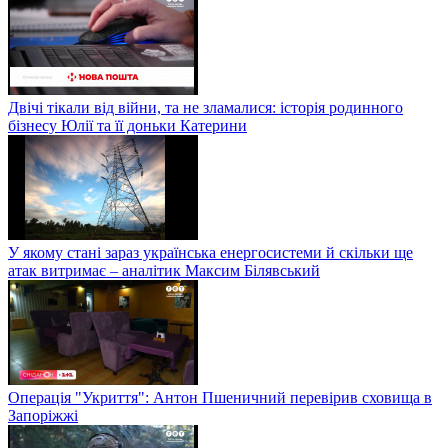
Двічі тікали від війни, та не зламалися: історія родинного
бізнесу Юлії та її доньки Катерини
У якому стані зараз українська енергосистеми й скільки ще
атак витримає – аналітик Максим Білявський
Операція "Укриття": Антон Пшеничний перевірив сховища в
Запоріжжі