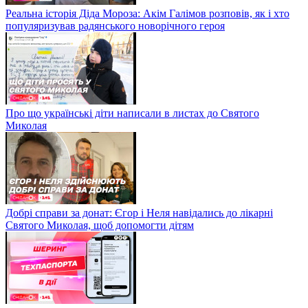
Реальна історія Діда Мороза: Акім Галімов розповів, як і хто
популяризував радянського новорічного героя
Про що українські діти написали в листах до Святого
Миколая
Добрі справи за донат: Єгор і Неля навідались до лікарні
Святого Миколая, щоб допомогти дітям