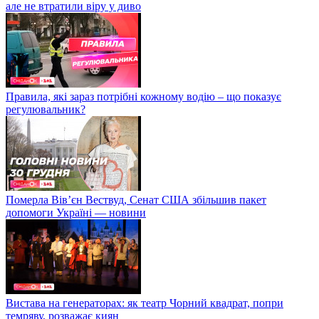
але не втратили віру у диво
Правила, які зараз потрібні кожному водію – що показує
регулювальник?
Померла Вівʼєн Вествуд, Сенат США збільшив пакет
допомоги Україні — новини
Вистава на генераторах: як театр Чорний квадрат, попри
темряву, розважає киян