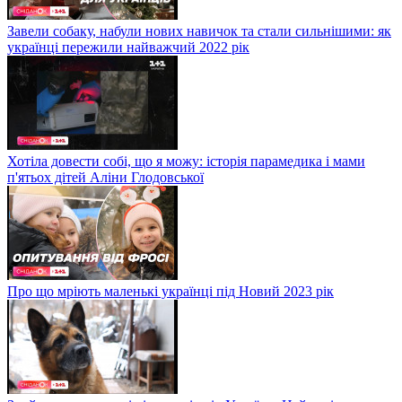
Завели собаку, набули нових навичок та стали сильнішими: як
українці пережили найважчий 2022 рік
Хотіла довести собі, що я можу: історія парамедика і мами
п'ятьох дітей Аліни Глодовської
Про що мріють маленькі українці під Новий 2023 рік