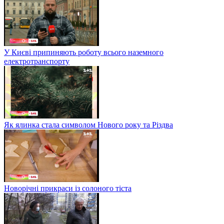
У Києві припиняють роботу всього наземного
електротранспорту
Як ялинка стала символом Нового року та Різдва
Новорічні прикраси із солоного тіста