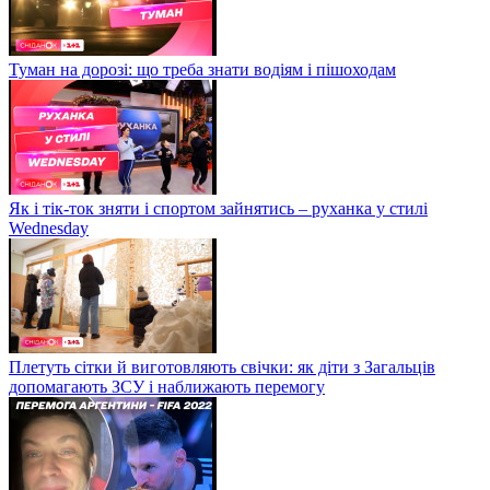
Туман на дорозі: що треба знати водіям і пішоходам
Як і тік-ток зняти і спортом зайнятись – руханка у стилі
Wednesday
Плетуть сітки й виготовляють свічки: як діти з Загальців
допомагають ЗСУ і наближають перемогу