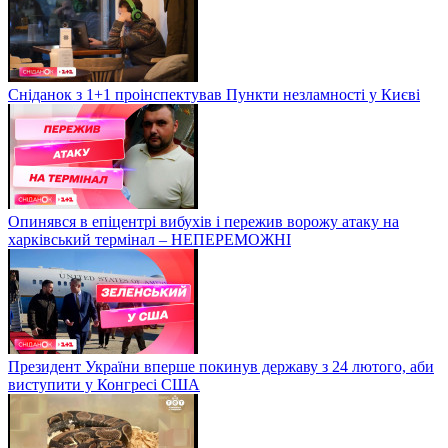
Сніданок з 1+1 проінспектував Пункти незламності у Києві
Опинявся в епіцентрі вибухів і пережив ворожу атаку на
харківський термінал – НЕПЕРЕМОЖНІ
Президент України вперше покинув державу з 24 лютого, аби
виступити у Конгресі США