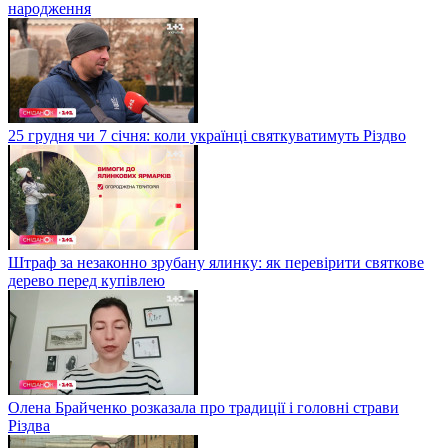
народження
25 грудня чи 7 січня: коли українці святкуватимуть Різдво
Штраф за незаконно зрубану ялинку: як перевірити святкове
дерево перед купівлею
Олена Брайченко розказала про традиції і головні страви
Різдва