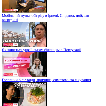
Мобільний пункт обігріву в Ірпені: Сніданок побував
всередині
Як живеться українським біженцям в Португалії
Головний біль: види, причини, симптоми та лікування