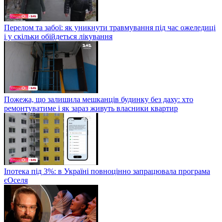
Перелом та забої: як уникнути травмування під час ожеледиці
і у скільки обійдеться лікування
Пожежа, що залишила мешканців будинку без даху: хто
ремонтуватиме і як зараз живуть власники квартир
Іпотека під 3%: в Україні повноцінно запрацювала програма
єОселя