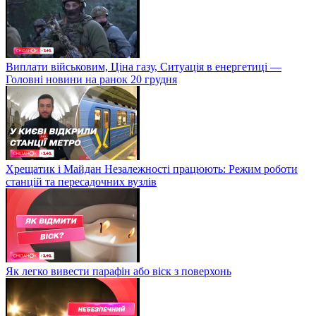
Виплати військовим, Ціна газу, Ситуація в енергетиці —
Головні новини на ранок 20 грудня
Хрещатик і Майдан Незалежності працюють: Режим роботи
станцій та пересадочних вузлів
Як легко вивести парафін або віск з поверхонь