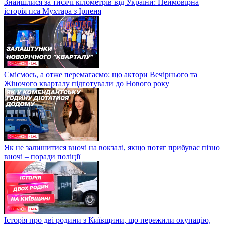
Знайшлися за тисячі кілометрів від України: Неймовірна
історія пса Мухтара з Ірпеня
Сміємось, а отже перемагаємо: що актори Вечірнього та
Жіночого кварталу підготували до Нового року
Як не залишитися вночі на вокзалі, якщо потяг прибуває пізно
вночі – поради поліції
Історія про дві родини з Київщини, що пережили окупацію,