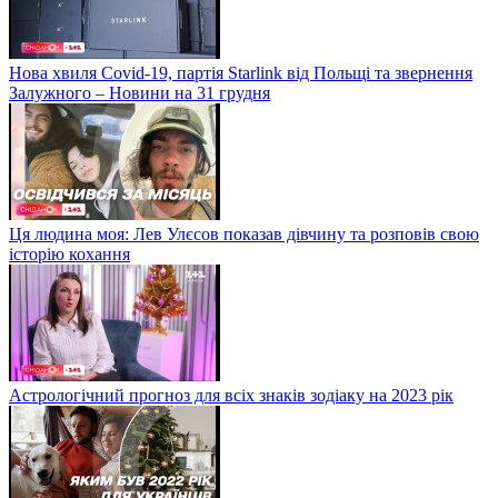
Нова хвиля Covid-19, партія Starlink від Польщі та звернення
Залужного – Новини на 31 грудня
Ця людина моя: Лев Улєсов показав дівчину та розповів свою
історію кохання
Астрологічний прогноз для всіх знаків зодіаку на 2023 рік