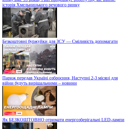
історія Хмельницького речового ринку
Безкоштовні буржуйки для ЗСУ — Сміливість допомагати
Париж передав Україні озброєння, Наступні 2-3 місяці для
війни будуть вирішальними – новини
Як БЕЗКОШТОВНО отримати енергозберігальні LED-лампи