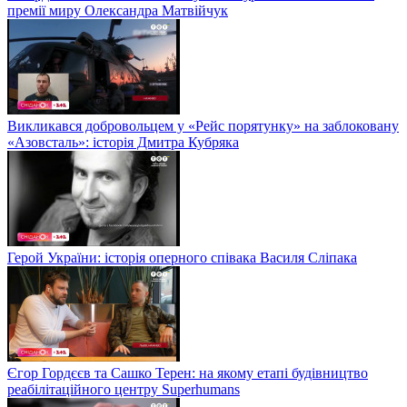
премії миру Олександра Матвійчук
Викликався добровольцем у «Рейс порятунку» на заблоковану
«Азовсталь»: історія Дмитра Кубряка
Герой України: історія оперного співака Василя Сліпака
Єгор Гордєєв та Сашко Терен: на якому етапі будівництво
реабілітаційного центру Superhumans