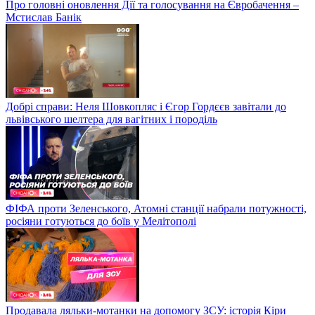
Про головні оновлення Дії та голосування на Євробачення –
Мстислав Банік
Добрі справи: Неля Шовкопляс і Єгор Гордєєв завітали до
львівського шелтера для вагітних і породіль
ФІФА проти Зеленського, Атомні станції набрали потужності,
росіяни готуються до боїв у Мелітополі
Продавала ляльки-мотанки на допомогу ЗСУ: історія Кіри