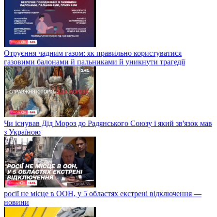
Отруєння чадним газом: як правильно користуватися
газовими балонами й пальниками й уникнути трагедії
Чи існував Дід Мороз до Радянського Союзу і який зв'язок мав
з Україною
росії не місце в ООН, у 5 областях екстрені відключення —
новини