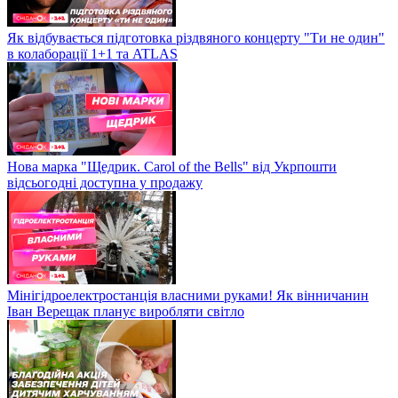
Як відбувається підготовка різдвяного концерту "Ти не один"
в колаборації 1+1 та ATLAS
Нова марка "Щедрик. Carol of the Bells" від Укрпошти
відсьогодні доступна у продажу
Мінігідроелектростанція власними руками! Як вінничанин
Іван Верещак планує виробляти світло