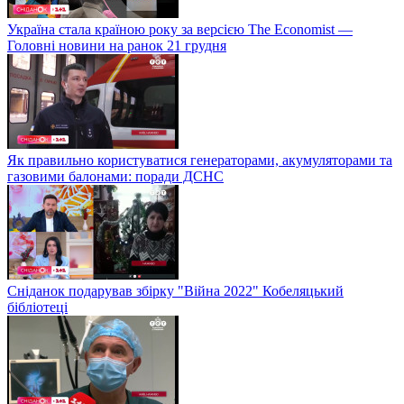
Україна стала країною року за версією The Economist —
Головні новини на ранок 21 грудня
Як правильно користуватися генераторами, акумуляторами та
газовими балонами: поради ДСНС
Сніданок подарував збірку "Війна 2022" Кобеляцький
бібліотеці