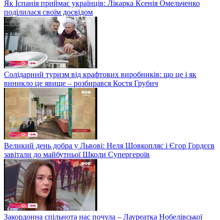
Як Іспанія приймає українців: Лікарка Ксенія Омельченко
поділилася своїм досвідом
Солідарний туризм від крафтових виробників: що це і як
виникло це явище – розбирався Костя Грубич
Великий день добра у Львові: Неля Шовкопляс і Єгор Гордєєв
завітали до майбутньої Школи Супергероїв
Закордонна спільнота нас почула – Лауреатка Нобелівської