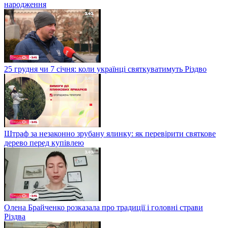
народження
25 грудня чи 7 січня: коли українці святкуватимуть Різдво
Штраф за незаконно зрубану ялинку: як перевірити святкове
дерево перед купівлею
Олена Брайченко розказала про традиції і головні страви
Різдва