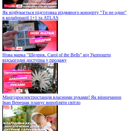
Як відбувається підготовка різдвяного концерту "Ти не один"
в колаборації 1+1 та ATLAS
Нова марка "Щедрик. Carol of the Bells" від Укрпошти
відсьогодні доступна у продажу
Мінігідроелектростанція власними руками! Як вінничанин
Іван Верещак планує виробляти світло