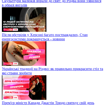
Скульптури малюків вбрали до свят: до Різдва вони з'явилися
в образі янголів
Після обстрілів у Херсоні багато постраждалих, Стан
енергосистеми покращується – новини
Українські традиції на Різдво: як правильно прикрасити стіл та
які страви зробити
Прем'єр міністр Канади Джастін Трюдо святкує свій день