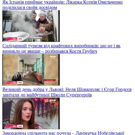
Як Іспанія приймає українців: Лікарка Ксенія Омельченко
поділилася своїм досвідом
Солідарний туризм від крафтових виробників: що це і як
виникло це явище – розбирався Костя Грубич
Великий день добра у Львові: Неля Шовкопляс і Єгор Гордєєв
завітали до майбутньої Школи Супергероїв
Закордонна спільнота нас почула – Лауреатка Нобелівської