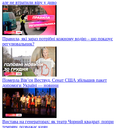
але не втратили віру у диво
Правила, які зараз потрібні кожному водію – що показує
регулювальник?
Померла Вівʼєн Вествуд, Сенат США збільшив пакет
допомоги Україні — новини
Вистава на генераторах: як театр Чорний квадрат, попри
темряву, розважає киян