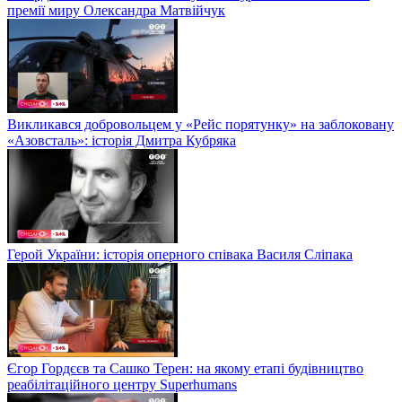
премії миру Олександра Матвійчук
Викликався добровольцем у «Рейс порятунку» на заблоковану
«Азовсталь»: історія Дмитра Кубряка
Герой України: історія оперного співака Василя Сліпака
Єгор Гордєєв та Сашко Терен: на якому етапі будівництво
реабілітаційного центру Superhumans