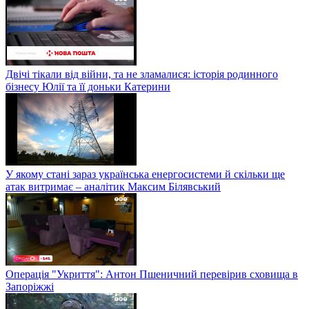
Двічі тікали від війни, та не зламалися: історія родинного
бізнесу Юлії та її доньки Катерини
У якому стані зараз українська енергосистеми й скільки ще
атак витримає – аналітик Максим Білявський
Операція "Укриття": Антон Пшеничний перевірив сховища в
Запоріжжі