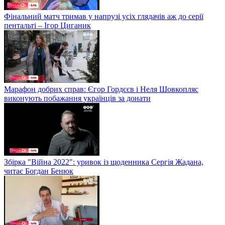
Фінальний матч тримав у напрузі усіх глядачів аж до серії
пентальті – Ігор Циганик
Марафон добрих справ: Єгор Гордєєв і Неля Шовкопляс
виконують побажання українців за донати
Збірка "Війна 2022": уривок із щоденника Сергія Жадана,
читає Богдан Бенюк