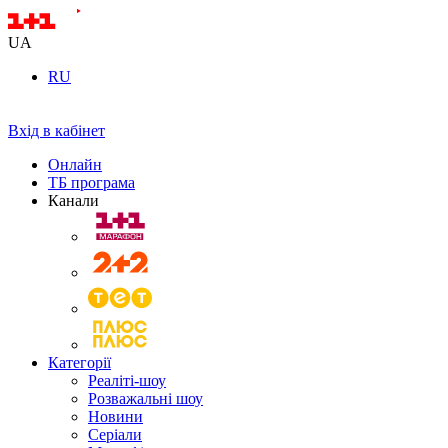
UA
RU
Вхід в кабінет
Онлайн
ТБ програма
Канали
Категорії
Реаліті-шоу
Розважальні шоу
Новини
Серіали