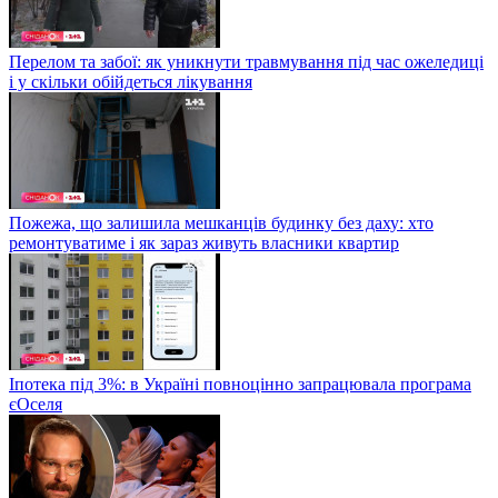
Перелом та забої: як уникнути травмування під час ожеледиці
і у скільки обійдеться лікування
Пожежа, що залишила мешканців будинку без даху: хто
ремонтуватиме і як зараз живуть власники квартир
Іпотека під 3%: в Україні повноцінно запрацювала програма
єОселя