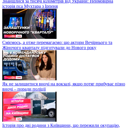
Знайшлися за тисячі кілометрів від України: Неймовірна
історія пса Мухтара з Ірпеня
Сміємось, а отже перемагаємо: що актори Вечірнього та
Жіночого кварталу підготували до Нового року
Як не залишитися вночі на вокзалі, якщо потяг прибуває пізно
вночі – поради поліції
Історія про дві родини з Київщини, що пережили окупацію,