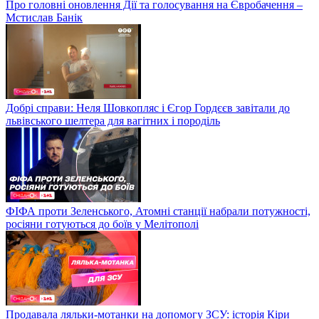
Про головні оновлення Дії та голосування на Євробачення –
Мстислав Банік
Добрі справи: Неля Шовкопляс і Єгор Гордєєв завітали до
львівського шелтера для вагітних і породіль
ФІФА проти Зеленського, Атомні станції набрали потужності,
росіяни готуються до боїв у Мелітополі
Продавала ляльки-мотанки на допомогу ЗСУ: історія Кіри