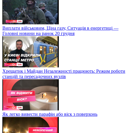
Виплати військовим, Ціна газу, Ситуація в енергетиці —
Головні новини на ранок 20 грудня
Хрещатик і Майдан Незалежності працюють: Режим роботи
станцій та пересадочних вузлів
Як легко вивести парафін або віск з поверхонь