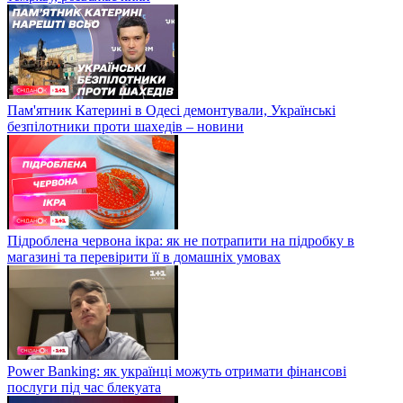
Пам'ятник Катерині в Одесі демонтували, Українські
безпілотники проти шахедів – новини
Підроблена червона ікра: як не потрапити на підробку в
магазині та перевірити її в домашніх умовах
Power Banking: як українці можуть отримати фінансові
послуги під час блекуата