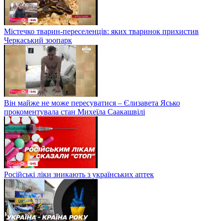
Містечко тварин-переселенців: яких тваринок прихистив
Черкаський зоопарк
Він майже не може пересуватися – Єлизавета Ясько
прокоментувала стан Михеїла Саакашвілі
Російські ліки зникають з українських аптек