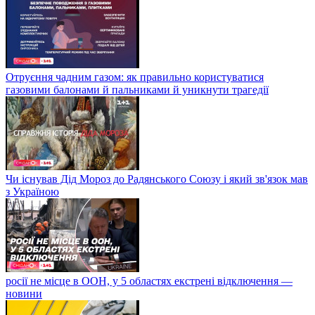
Отруєння чадним газом: як правильно користуватися
газовими балонами й пальниками й уникнути трагедії
Чи існував Дід Мороз до Радянського Союзу і який зв'язок мав
з Україною
росії не місце в ООН, у 5 областях екстрені відключення —
новини