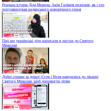
Реальна історія Діда Мороза: Акім Галімов розповів, як і хто
популяризував радянського новорічного героя
Про що українські діти написали в листах до Святого
Миколая
Добрі справи за донат: Єгор і Неля навідались до лікарні
Святого Миколая, щоб допомогти дітям