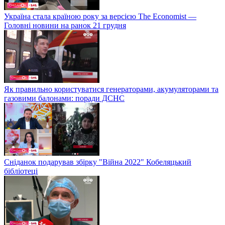
Україна стала країною року за версією The Economist —
Головні новини на ранок 21 грудня
Як правильно користуватися генераторами, акумуляторами та
газовими балонами: поради ДСНС
Сніданок подарував збірку "Війна 2022" Кобеляцький
бібліотеці