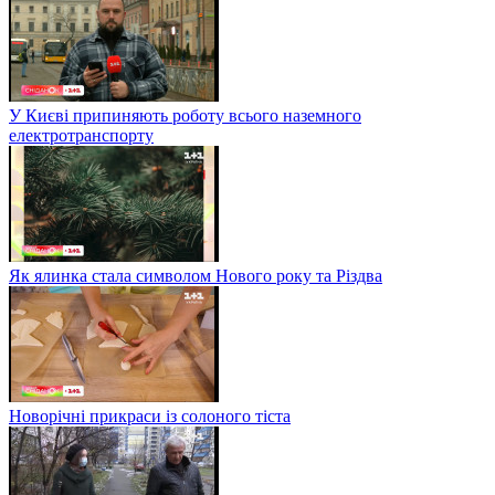
У Києві припиняють роботу всього наземного
електротранспорту
Як ялинка стала символом Нового року та Різдва
Новорічні прикраси із солоного тіста