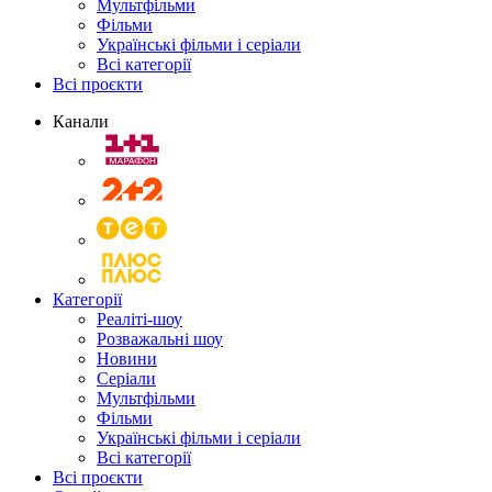
Мультфільми
Фільми
Українські фільми і серіали
Всі категорії
Всі проєкти
Канали
Категорії
Реаліті-шоу
Розважальні шоу
Новини
Серіали
Мультфільми
Фільми
Українські фільми і серіали
Всі категорії
Всі проєкти