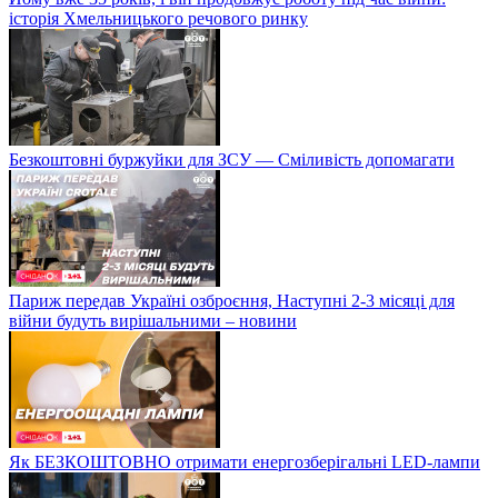
історія Хмельницького речового ринку
Безкоштовні буржуйки для ЗСУ — Сміливість допомагати
Париж передав Україні озброєння, Наступні 2-3 місяці для
війни будуть вирішальними – новини
Як БЕЗКОШТОВНО отримати енергозберігальні LED-лампи