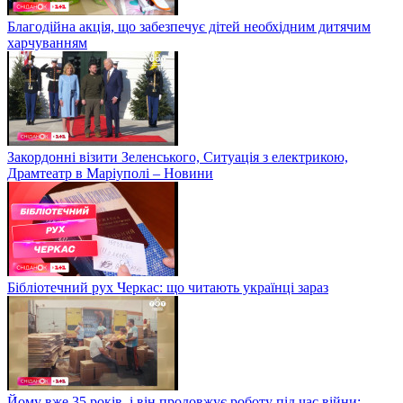
Благодійна акція, що забезпечує дітей необхідним дитячим
харчуванням
Закордонні візити Зеленського, Ситуація з електрикою,
Драмтеатр в Маріуполі – Новини
Бібліотечний рух Черкас: що читають українці зараз
Йому вже 35 років, і він продовжує роботу під час війни: