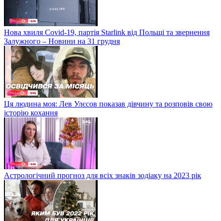
Нова хвиля Covid-19, партія Starlink від Польщі та звернення
Залужного – Новини на 31 грудня
Ця людина моя: Лев Улєсов показав дівчину та розповів свою
історію кохання
Астрологічний прогноз для всіх знаків зодіаку на 2023 рік