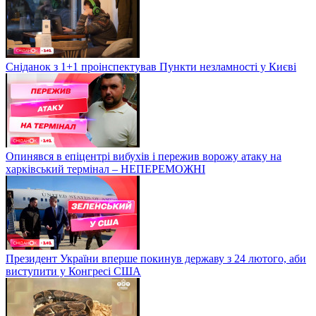
Сніданок з 1+1 проінспектував Пункти незламності у Києві
Опинявся в епіцентрі вибухів і пережив ворожу атаку на
харківський термінал – НЕПЕРЕМОЖНІ
Президент України вперше покинув державу з 24 лютого, аби
виступити у Конгресі США