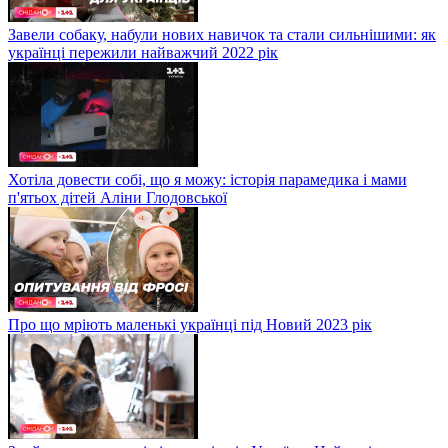
Завели собаку, набули нових навичок та стали сильнішими: як
українці пережили найважчий 2022 рік
Хотіла довести собі, що я можу: історія парамедика і мами
п'ятьох дітей Аліни Глодовської
Про що мріють маленькі українці під Новий 2023 рік