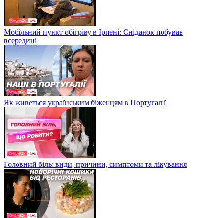
Мобільний пункт обігріву в Ірпені: Сніданок побував
всередині
Як живеться українським біженцям в Португалії
Головний біль: види, причини, симптоми та лікування