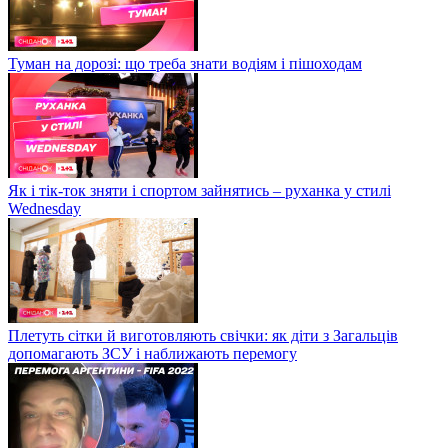
Туман на дорозі: що треба знати водіям і пішоходам
Як і тік-ток зняти і спортом зайнятись – руханка у стилі
Wednesday
Плетуть сітки й виготовляють свічки: як діти з Загальців
допомагають ЗСУ і наближають перемогу