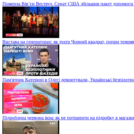
Померла Вівʼєн Вествуд, Сенат США збільшив пакет допомоги
Вистава на генераторах: як театр Чорний квадрат, попри темряв
Пам'ятник Катерині в Одесі демонтували, Українські безпілот
Підроблена червона ікра: як не потрапити на підробку в магазин