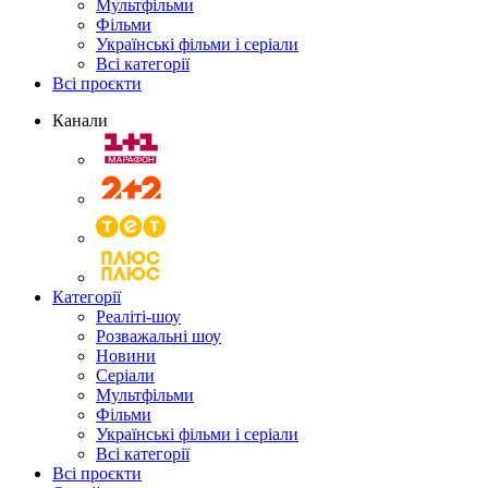
Мультфільми
Фільми
Українські фільми і серіали
Всі категорії
Всі проєкти
Канали
Категорії
Реаліті-шоу
Розважальні шоу
Новини
Серіали
Мультфільми
Фільми
Українські фільми і серіали
Всі категорії
Всі проєкти