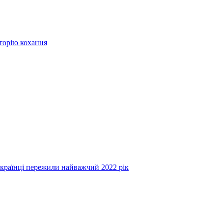
сторію кохання
українці пережили найважчий 2022 рік