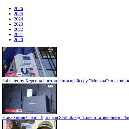
2026
2025
2024
2023
2022
2021
2020
Звільнення Херсона і потоплення крейсеру "Москва": знакові по
Нова хвиля Covid-19, партія Starlink від Польщі та звернення 