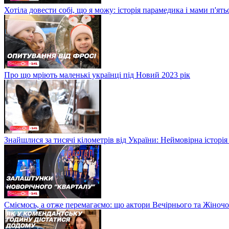
Хотіла довести собі, що я можу: історія парамедика і мами п'ят
Про що мріють маленькі українці під Новий 2023 рік
Знайшлися за тисячі кілометрів від України: Неймовірна історія
Сміємось, а отже перемагаємо: що актори Вечірнього та Жіночо