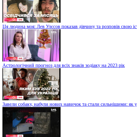
Ця людина моя: Лев Улєсов показав дівчину та розповів свою і
Астрологічний прогноз для всіх знаків зодіаку на 2023 рік
Завели собаку, набули нових навичок та стали сильнішими: як 