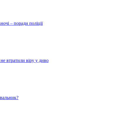
ночі – поради поліції
 не втратили віру у диво
ювальник?