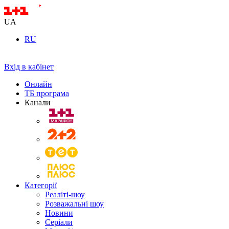
UA
RU
Вхід в кабінет
Онлайн
ТБ програма
Канали
Категорії
Реаліті-шоу
Розважальні шоу
Новини
Серіали