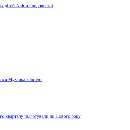
ьох дітей Аліни Глодовської
 пса Мухтара з Ірпеня
го кварталу підготували до Нового року