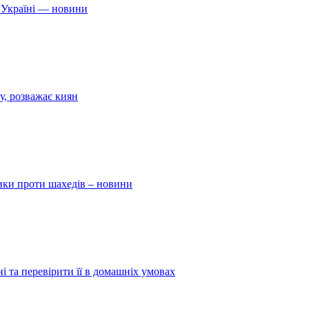
 Україні — новини
у, розважає киян
ники проти шахедів – новини
і та перевірити її в домашніх умовах