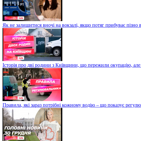
Як не залишитися вночі на вокзалі, якщо потяг прибуває пізно в
Історія про дві родини з Київщини, що пережили окупацію, але
Правила, які зараз потрібні кожному водію – що показує регул