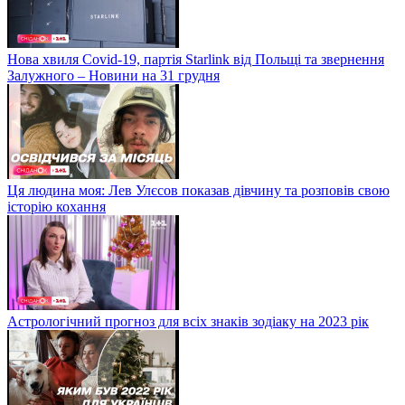
Нова хвиля Covid-19, партія Starlink від Польщі та звернення
Залужного – Новини на 31 грудня
Ця людина моя: Лев Улєсов показав дівчину та розповів свою
історію кохання
Астрологічний прогноз для всіх знаків зодіаку на 2023 рік