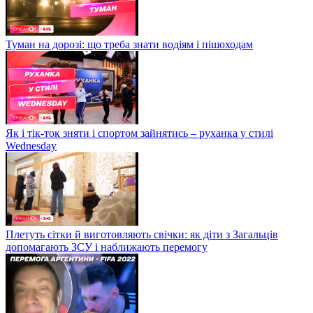
Туман на дорозі: що треба знати водіям і пішоходам
Як і тік-ток зняти і спортом зайнятись – руханка у стилі
Wednesday
Плетуть сітки й виготовляють свічки: як діти з Загальців
допомагають ЗСУ і наближають перемогу