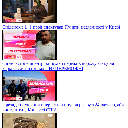
Сніданок з 1+1 проінспектував Пункти незламності у Києві
Опинявся в епіцентрі вибухів і пережив ворожу атаку на
харківський термінал – НЕПЕРЕМОЖНІ
Президент України вперше покинув державу з 24 лютого, аби
виступити у Конгресі США