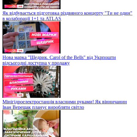
Як відбувається підготовка різдвяного концерту "Ти не один"
в колаборації 1+1 та ATLAS
Нова марка "Щедрик. Carol of the Bells" від Укрпошти
відсьогодні доступна у продажу
Мінігідроелектростанція власними руками! Як вінничанин
Іван Верещак планує виробляти світло