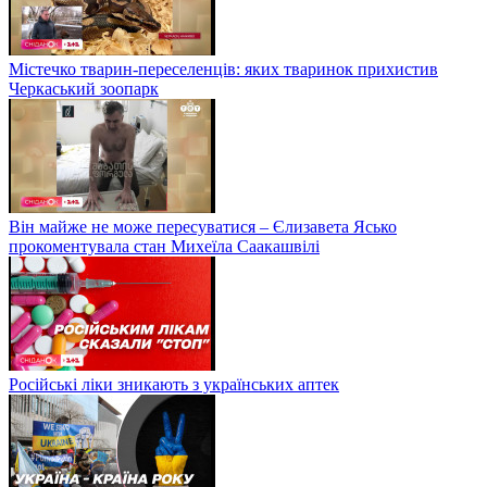
Містечко тварин-переселенців: яких тваринок прихистив
Черкаський зоопарк
Він майже не може пересуватися – Єлизавета Ясько
прокоментувала стан Михеїла Саакашвілі
Російські ліки зникають з українських аптек