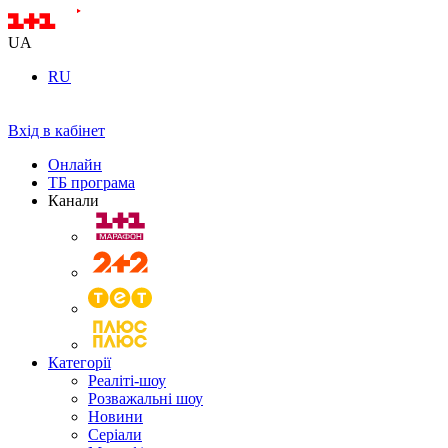
UA
RU
Вхід в кабінет
Онлайн
ТБ програма
Канали
Категорії
Реаліті-шоу
Розважальні шоу
Новини
Серіали