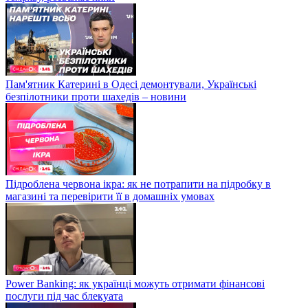
Пам'ятник Катерині в Одесі демонтували, Українські
безпілотники проти шахедів – новини
Підроблена червона ікра: як не потрапити на підробку в
магазині та перевірити її в домашніх умовах
Power Banking: як українці можуть отримати фінансові
послуги під час блекуата