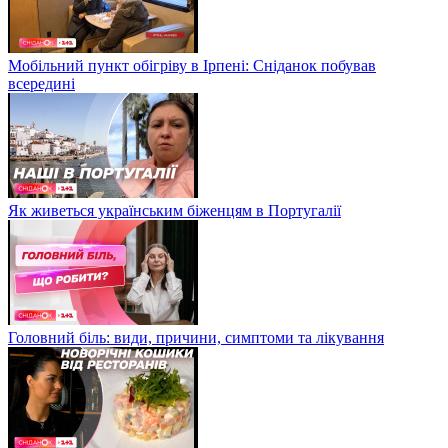
Мобільний пункт обігріву в Ірпені: Сніданок побував
всередині
Як живеться українським біженцям в Португалії
Головний біль: види, причини, симптоми та лікування