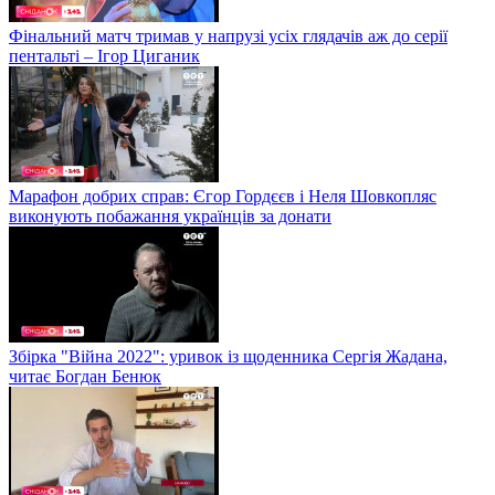
Фінальний матч тримав у напрузі усіх глядачів аж до серії
пентальті – Ігор Циганик
Марафон добрих справ: Єгор Гордєєв і Неля Шовкопляс
виконують побажання українців за донати
Збірка "Війна 2022": уривок із щоденника Сергія Жадана,
читає Богдан Бенюк