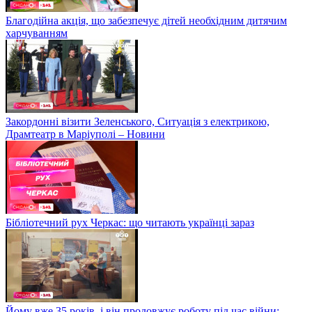
Благодійна акція, що забезпечує дітей необхідним дитячим
харчуванням
Закордонні візити Зеленського, Ситуація з електрикою,
Драмтеатр в Маріуполі – Новини
Бібліотечний рух Черкас: що читають українці зараз
Йому вже 35 років, і він продовжує роботу під час війни: