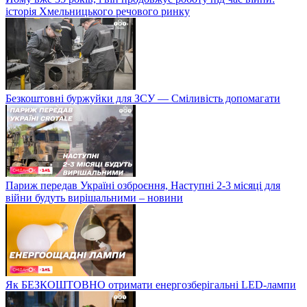
історія Хмельницького речового ринку
Безкоштовні буржуйки для ЗСУ — Сміливість допомагати
Париж передав Україні озброєння, Наступні 2-3 місяці для
війни будуть вирішальними – новини
Як БЕЗКОШТОВНО отримати енергозберігальні LED-лампи