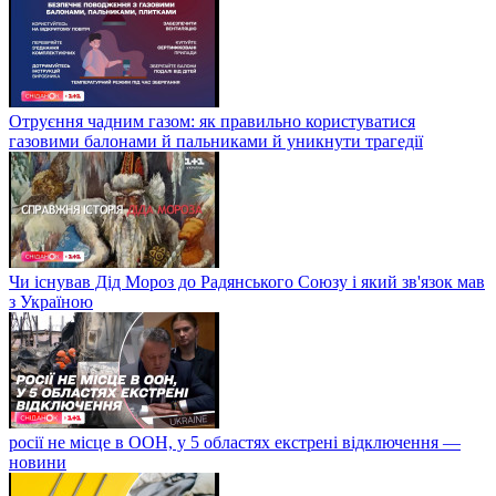
Отруєння чадним газом: як правильно користуватися
газовими балонами й пальниками й уникнути трагедії
Чи існував Дід Мороз до Радянського Союзу і який зв'язок мав
з Україною
росії не місце в ООН, у 5 областях екстрені відключення —
новини