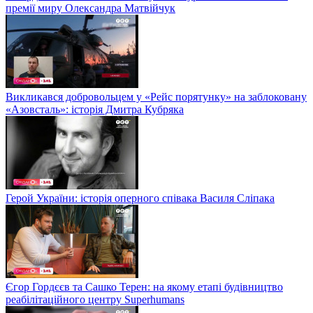
премії миру Олександра Матвійчук
Викликався добровольцем у «Рейс порятунку» на заблоковану
«Азовсталь»: історія Дмитра Кубряка
Герой України: історія оперного співака Василя Сліпака
Єгор Гордєєв та Сашко Терен: на якому етапі будівництво
реабілітаційного центру Superhumans