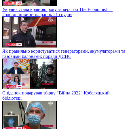
Україна стала країною року за версією The Economist —
Головні новини на ранок 21 грудня
Як правильно користуватися генераторами, акумуляторами та
газовими балонами: поради ДСНС
Сніданок подарував збірку "Війна 2022" Кобеляцький
бібліотеці