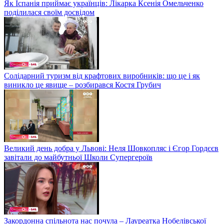
Як Іспанія приймає українців: Лікарка Ксенія Омельченко
поділилася своїм досвідом
Солідарний туризм від крафтових виробників: що це і як
виникло це явище – розбирався Костя Грубич
Великий день добра у Львові: Неля Шовкопляс і Єгор Гордєєв
завітали до майбутньої Школи Супергероїв
Закордонна спільнота нас почула – Лауреатка Нобелівської