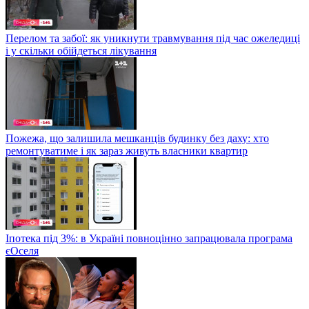
Перелом та забої: як уникнути травмування під час ожеледиці
і у скільки обійдеться лікування
Пожежа, що залишила мешканців будинку без даху: хто
ремонтуватиме і як зараз живуть власники квартир
Іпотека під 3%: в Україні повноцінно запрацювала програма
єОселя