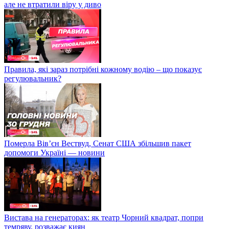
але не втратили віру у диво
Правила, які зараз потрібні кожному водію – що показує
регулювальник?
Померла Вівʼєн Вествуд, Сенат США збільшив пакет
допомоги Україні — новини
Вистава на генераторах: як театр Чорний квадрат, попри
темряву, розважає киян