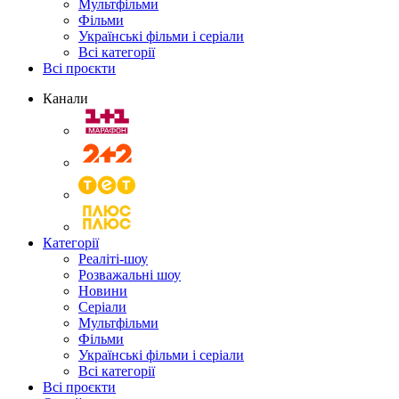
Мультфільми
Фільми
Українські фільми і серіали
Всі категорії
Всі проєкти
Канали
Категорії
Реаліті-шоу
Розважальні шоу
Новини
Серіали
Мультфільми
Фільми
Українські фільми і серіали
Всі категорії
Всі проєкти