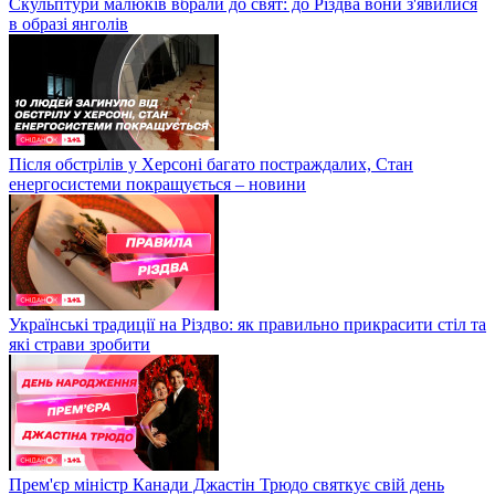
Скульптури малюків вбрали до свят: до Різдва вони з'явилися
в образі янголів
Після обстрілів у Херсоні багато постраждалих, Стан
енергосистеми покращується – новини
Українські традиції на Різдво: як правильно прикрасити стіл та
які страви зробити
Прем'єр міністр Канади Джастін Трюдо святкує свій день