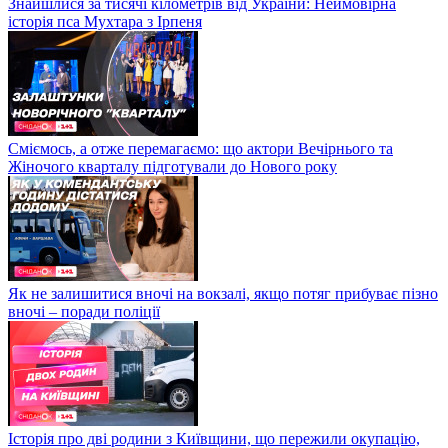
Знайшлися за тисячі кілометрів від України: Неймовірна
історія пса Мухтара з Ірпеня
Сміємось, а отже перемагаємо: що актори Вечірнього та
Жіночого кварталу підготували до Нового року
Як не залишитися вночі на вокзалі, якщо потяг прибуває пізно
вночі – поради поліції
Історія про дві родини з Київщини, що пережили окупацію,