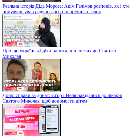
Реальна історія Діда Мороза: Акім Галімов розповів, як і хто
популяризував радянського новорічного героя
Про що українські діти написали в листах до Святого
Миколая
Добрі справи за донат: Єгор і Неля навідались до лікарні
Святого Миколая, щоб допомогти дітям