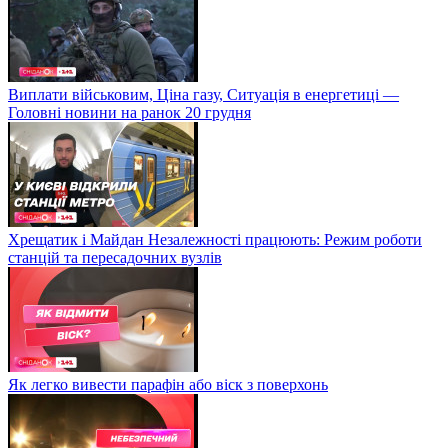
Виплати військовим, Ціна газу, Ситуація в енергетиці —
Головні новини на ранок 20 грудня
Хрещатик і Майдан Незалежності працюють: Режим роботи
станцій та пересадочних вузлів
Як легко вивести парафін або віск з поверхонь