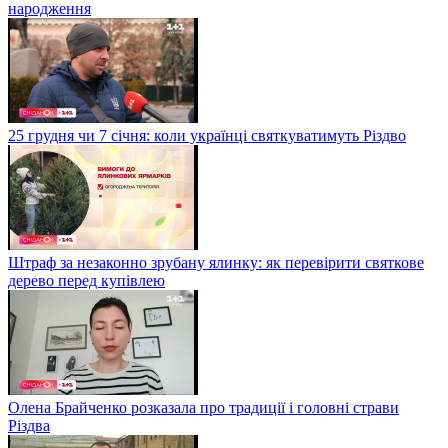
народження
25 грудня чи 7 січня: коли українці святкуватимуть Різдво
Штраф за незаконно зрубану ялинку: як перевірити святкове
дерево перед купівлею
Олена Брайченко розказала про традиції і головні страви
Різдва