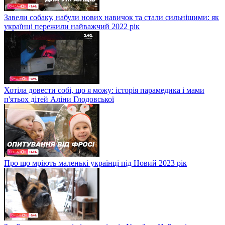
Завели собаку, набули нових навичок та стали сильнішими: як
українці пережили найважчий 2022 рік
Хотіла довести собі, що я можу: історія парамедика і мами
п'ятьох дітей Аліни Глодовської
Про що мріють маленькі українці під Новий 2023 рік