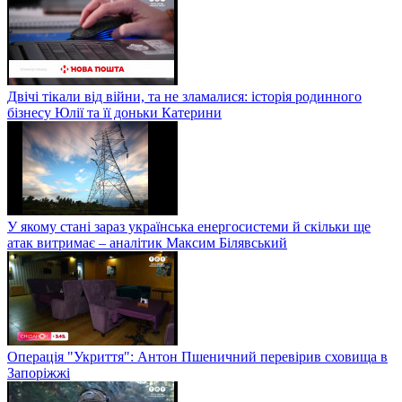
Двічі тікали від війни, та не зламалися: історія родинного
бізнесу Юлії та її доньки Катерини
У якому стані зараз українська енергосистеми й скільки ще
атак витримає – аналітик Максим Білявський
Операція "Укриття": Антон Пшеничний перевірив сховища в
Запоріжжі