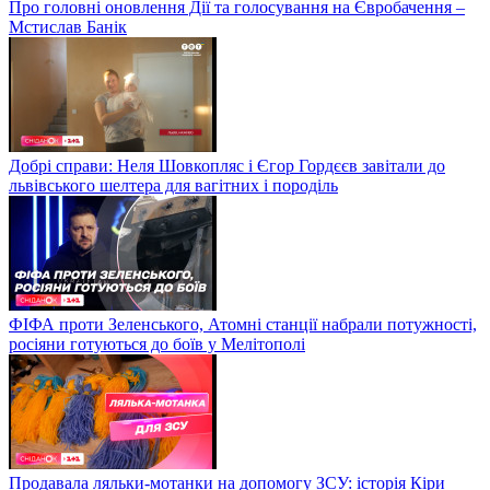
Про головні оновлення Дії та голосування на Євробачення –
Мстислав Банік
Добрі справи: Неля Шовкопляс і Єгор Гордєєв завітали до
львівського шелтера для вагітних і породіль
ФІФА проти Зеленського, Атомні станції набрали потужності,
росіяни готуються до боїв у Мелітополі
Продавала ляльки-мотанки на допомогу ЗСУ: історія Кіри