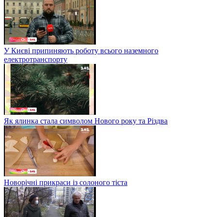
У Києві припиняють роботу всього наземного
електротранспорту
Як ялинка стала символом Нового року та Різдва
Новорічні прикраси із солоного тіста