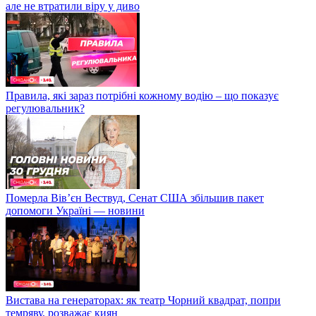
але не втратили віру у диво
Правила, які зараз потрібні кожному водію – що показує
регулювальник?
Померла Вівʼєн Вествуд, Сенат США збільшив пакет
допомоги Україні — новини
Вистава на генераторах: як театр Чорний квадрат, попри
темряву, розважає киян