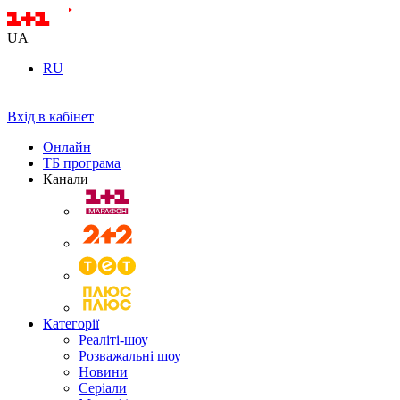
UA
RU
Вхід в кабінет
Онлайн
ТБ програма
Канали
Категорії
Реаліті-шоу
Розважальні шоу
Новини
Серіали