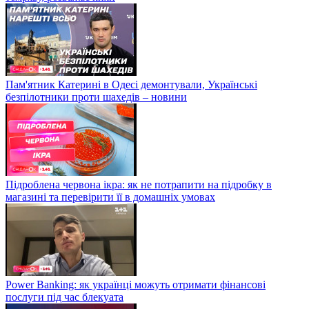
Пам'ятник Катерині в Одесі демонтували, Українські
безпілотники проти шахедів – новини
Підроблена червона ікра: як не потрапити на підробку в
магазині та перевірити її в домашніх умовах
Power Banking: як українці можуть отримати фінансові
послуги під час блекуата