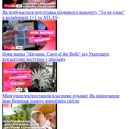
Як відбувається підготовка різдвяного концерту "Ти не один"
в колаборації 1+1 та ATLAS
Нова марка "Щедрик. Carol of the Bells" від Укрпошти
відсьогодні доступна у продажу
Мінігідроелектростанція власними руками! Як вінничанин
Іван Верещак планує виробляти світло