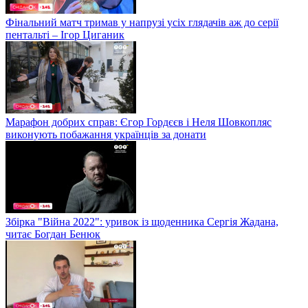
Фінальний матч тримав у напрузі усіх глядачів аж до серії
пентальті – Ігор Циганик
Марафон добрих справ: Єгор Гордєєв і Неля Шовкопляс
виконують побажання українців за донати
Збірка "Війна 2022": уривок із щоденника Сергія Жадана,
читає Богдан Бенюк