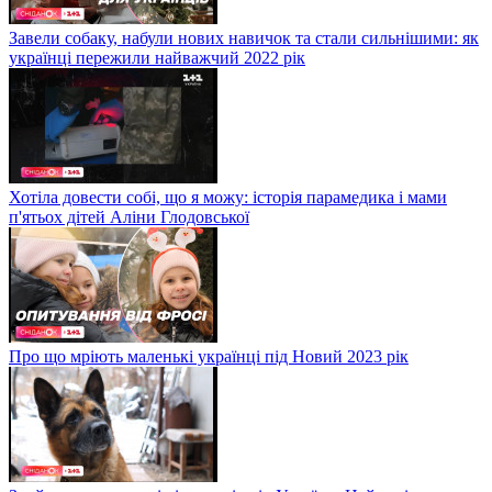
Завели собаку, набули нових навичок та стали сильнішими: як
українці пережили найважчий 2022 рік
Хотіла довести собі, що я можу: історія парамедика і мами
п'ятьох дітей Аліни Глодовської
Про що мріють маленькі українці під Новий 2023 рік