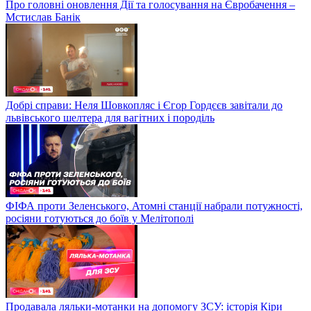
Про головні оновлення Дії та голосування на Євробачення –
Мстислав Банік
Добрі справи: Неля Шовкопляс і Єгор Гордєєв завітали до
львівського шелтера для вагітних і породіль
ФІФА проти Зеленського, Атомні станції набрали потужності,
росіяни готуються до боїв у Мелітополі
Продавала ляльки-мотанки на допомогу ЗСУ: історія Кіри