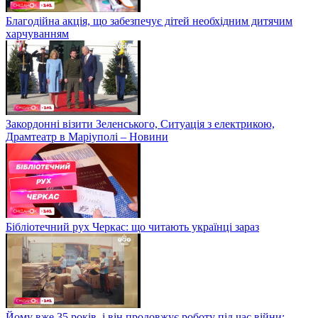
Благодійна акція, що забезпечує дітей необхідним дитячим
харчуванням
Закордонні візити Зеленського, Ситуація з електрикою,
Драмтеатр в Маріуполі – Новини
Бібліотечний рух Черкас: що читають українці зараз
Йому вже 35 років, і він продовжує роботу під час війни: