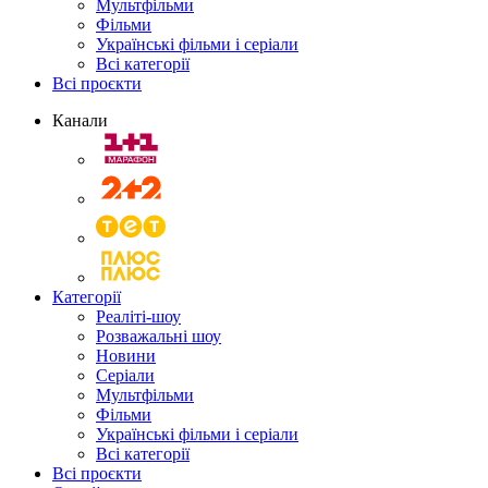
Мультфільми
Фільми
Українські фільми і серіали
Всі категорії
Всі проєкти
Канали
Категорії
Реаліті-шоу
Розважальні шоу
Новини
Серіали
Мультфільми
Фільми
Українські фільми і серіали
Всі категорії
Всі проєкти