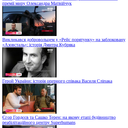
премії миру Олександра Матвійчук
Викликався добровольцем у «Рейс порятунку» на заблоковану
«Азовсталь»: історія Дмитра Кубряка
Герой України: історія оперного співака Василя Сліпака
Єгор Гордєєв та Сашко Терен: на якому етапі будівництво
реабілітаційного центру Superhumans