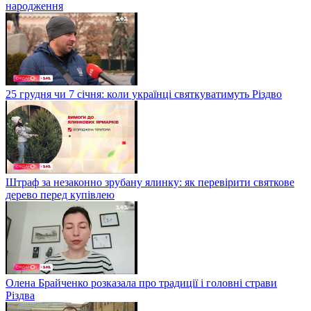
народження
25 грудня чи 7 січня: коли українці святкуватимуть Різдво
Штраф за незаконно зрубану ялинку: як перевірити святкове
дерево перед купівлею
Олена Брайченко розказала про традиції і головні страви
Різдва