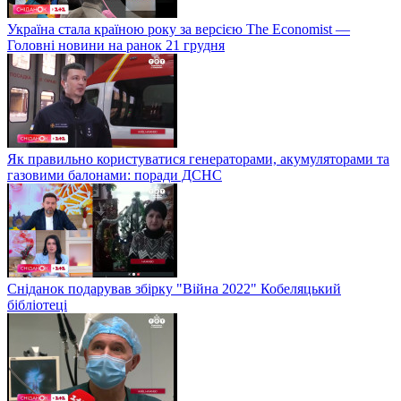
Україна стала країною року за версією The Economist —
Головні новини на ранок 21 грудня
Як правильно користуватися генераторами, акумуляторами та
газовими балонами: поради ДСНС
Сніданок подарував збірку "Війна 2022" Кобеляцький
бібліотеці