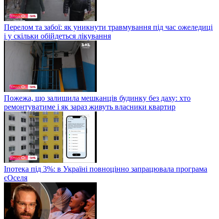
Перелом та забої: як уникнути травмування під час ожеледиці
і у скільки обійдеться лікування
Пожежа, що залишила мешканців будинку без даху: хто
ремонтуватиме і як зараз живуть власники квартир
Іпотека під 3%: в Україні повноцінно запрацювала програма
єОселя