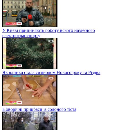
У Києві припиняють роботу всього наземного
електротранспорту
Як ялинка стала символом Нового року та Різдва
Новорічні прикраси із солоного тіста