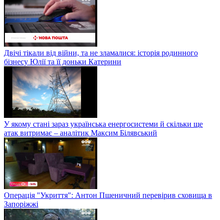
Двічі тікали від війни, та не зламалися: історія родинного
бізнесу Юлії та її доньки Катерини
У якому стані зараз українська енергосистеми й скільки ще
атак витримає – аналітик Максим Білявський
Операція "Укриття": Антон Пшеничний перевірив сховища в
Запоріжжі