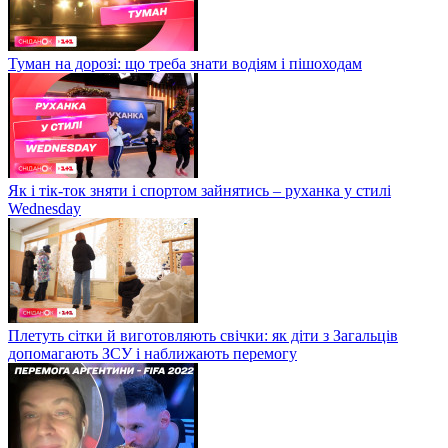
Туман на дорозі: що треба знати водіям і пішоходам
Як і тік-ток зняти і спортом зайнятись – руханка у стилі
Wednesday
Плетуть сітки й виготовляють свічки: як діти з Загальців
допомагають ЗСУ і наближають перемогу