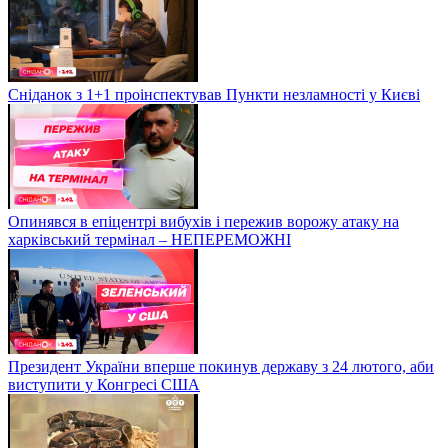
Сніданок з 1+1 проінспектував Пункти незламності у Києві
Опинявся в епіцентрі вибухів і пережив ворожу атаку на
харківський термінал – НЕПЕРЕМОЖНІ
Президент України вперше покинув державу з 24 лютого, аби
виступити у Конгресі США