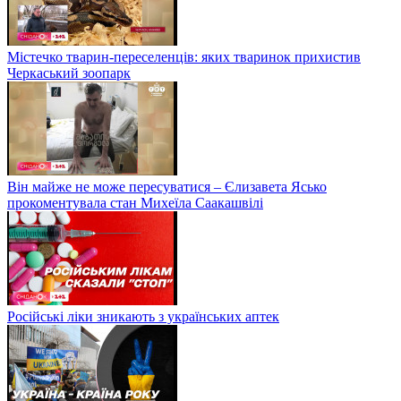
Містечко тварин-переселенців: яких тваринок прихистив
Черкаський зоопарк
Він майже не може пересуватися – Єлизавета Ясько
прокоментувала стан Михеїла Саакашвілі
Російські ліки зникають з українських аптек