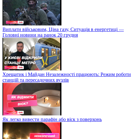
Виплати військовим, Ціна газу, Ситуація в енергетиці —
Головні новини на ранок 20 грудня
Хрещатик і Майдан Незалежності працюють: Режим роботи
станцій та пересадочних вузлів
Як легко вивести парафін або віск з поверхонь