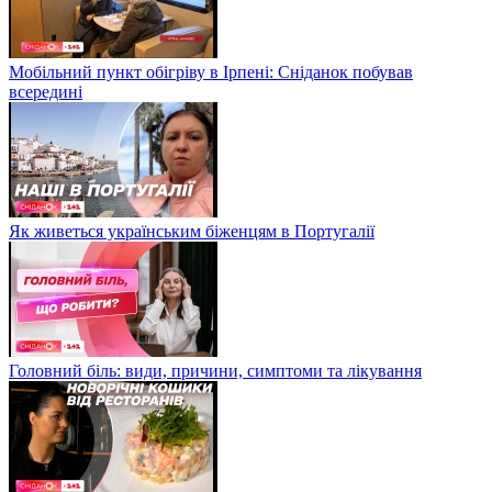
Мобільний пункт обігріву в Ірпені: Сніданок побував
всередині
Як живеться українським біженцям в Португалії
Головний біль: види, причини, симптоми та лікування