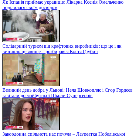
Як Іспанія приймає українців: Лікарка Ксенія Омельченко
поділилася своїм досвідом
Солідарний туризм від крафтових виробників: що це і як
виникло це явище – розбирався Костя Грубич
Великий день добра у Львові: Неля Шовкопляс і Єгор Гордєєв
завітали до майбутньої Школи Супергероїв
Закордонна спільнота нас почула – Лауреатка Нобелівської