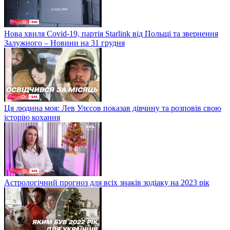
Нова хвиля Covid-19, партія Starlink від Польщі та звернення
Залужного – Новини на 31 грудня
Ця людина моя: Лев Улєсов показав дівчину та розповів свою
історію кохання
Астрологічний прогноз для всіх знаків зодіаку на 2023 рік