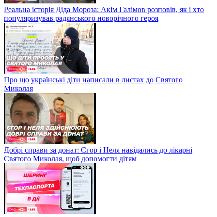
Реальна історія Діда Мороза: Акім Галімов розповів, як і хто
популяризував радянського новорічного героя
Про що українські діти написали в листах до Святого
Миколая
Добрі справи за донат: Єгор і Неля навідались до лікарні
Святого Миколая, щоб допомогти дітям