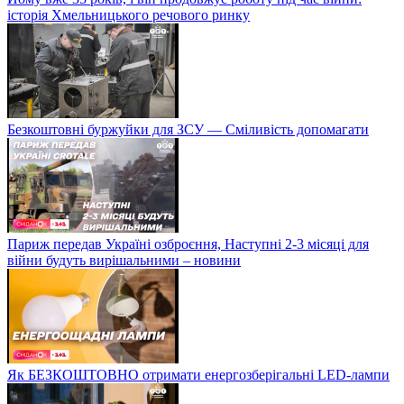
історія Хмельницького речового ринку
Безкоштовні буржуйки для ЗСУ — Сміливість допомагати
Париж передав Україні озброєння, Наступні 2-3 місяці для
війни будуть вирішальними – новини
Як БЕЗКОШТОВНО отримати енергозберігальні LED-лампи