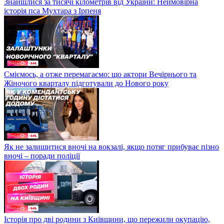
Знайшлися за тисячі кілометрів від України: Неймовірна
історія пса Мухтара з Ірпеня
Сміємось, а отже перемагаємо: що актори Вечірнього та
Жіночого кварталу підготували до Нового року
Як не залишитися вночі на вокзалі, якщо потяг прибуває пізно
вночі – поради поліції
Історія про дві родини з Київщини, що пережили окупацію,