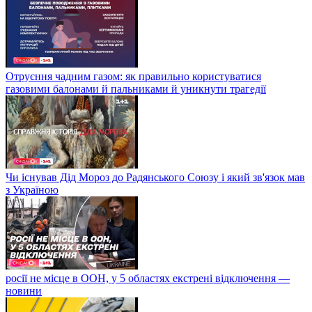
Отруєння чадним газом: як правильно користуватися
газовими балонами й пальниками й уникнути трагедії
Чи існував Дід Мороз до Радянського Союзу і який зв'язок мав
з Україною
росії не місце в ООН, у 5 областях екстрені відключення —
новини