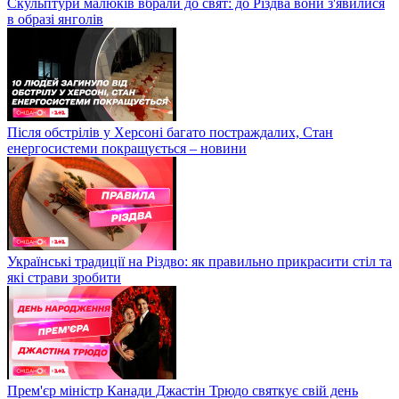
Скульптури малюків вбрали до свят: до Різдва вони з'явилися
в образі янголів
Після обстрілів у Херсоні багато постраждалих, Стан
енергосистеми покращується – новини
Українські традиції на Різдво: як правильно прикрасити стіл та
які страви зробити
Прем'єр міністр Канади Джастін Трюдо святкує свій день