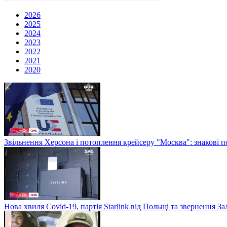
2026
2025
2024
2023
2022
2021
2020
Звільнення Херсона і потоплення крейсеру "Москва": знакові по
Нова хвиля Covid-19, партія Starlink від Польщі та звернення 