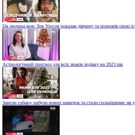
Ця людина моя: Лев Улєсов показав дівчину та розповів свою і
Астрологічний прогноз для всіх знаків зодіаку на 2023 рік
Завели собаку, набули нових навичок та стали сильнішими: як 