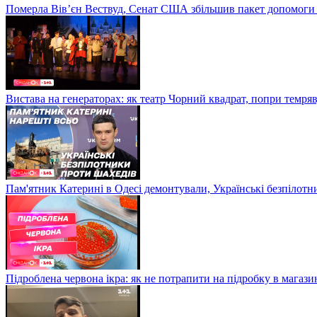
Померла Вівʼєн Вествуд, Сенат США збільшив пакет допомоги
Вистава на генераторах: як театр Чорний квадрат, попри темряв
Пам'ятник Катерині в Одесі демонтували, Українські безпілот
Підроблена червона ікра: як не потрапити на підробку в магазин