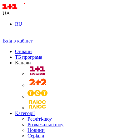
UA
RU
Вхід в кабінет
Онлайн
ТБ програма
Канали
Категорії
Реаліті-шоу
Розважальні шоу
Новини
Серіали