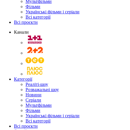
Мультфільми
Фільми
Українські фільми і серіали
Всі категорії
Всі проєкти
Канали
Категорії
Реаліті-шоу
Розважальні шоу
Новини
Серіали
Мультфільми
Фільми
Українські фільми і серіали
Всі категорії
Всі проєкти