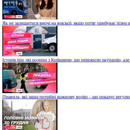
Як не залишитися вночі на вокзалі, якщо потяг прибуває пізно в
Історія про дві родини з Київщини, що пережили окупацію, але
Правила, які зараз потрібні кожному водію – що показує регул