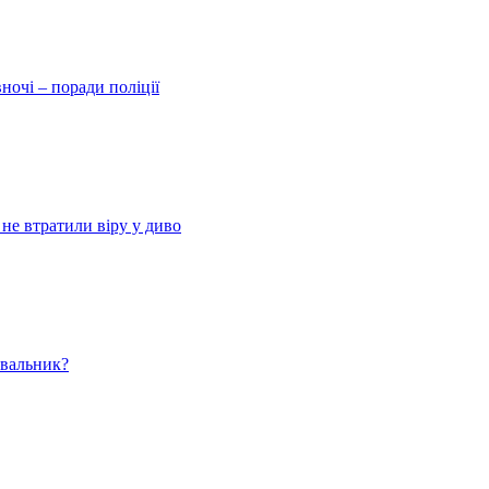
ночі – поради поліції
 не втратили віру у диво
ювальник?