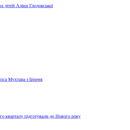
ьох дітей Аліни Глодовської
 пса Мухтара з Ірпеня
го кварталу підготували до Нового року