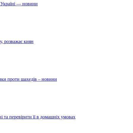
 Україні — новини
у, розважає киян
ники проти шахедів – новини
і та перевірити її в домашніх умовах