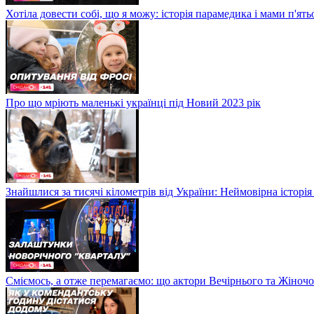
Хотіла довести собі, що я можу: історія парамедика і мами п'ят
Про що мріють маленькі українці під Новий 2023 рік
Знайшлися за тисячі кілометрів від України: Неймовірна історія
Сміємось, а отже перемагаємо: що актори Вечірнього та Жіночо