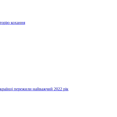
сторію кохання
українці пережили найважчий 2022 рік