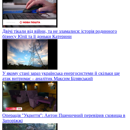
Двічі тікали від війни, та не зламалися: історія родинного
бізнесу Юлії та її доньки Катерини
У якому стані зараз українська енергосистеми й скільки ще
атак витримає – аналітик Максим Білявський
Операція "Укриття": Антон Пшеничний перевірив сховища в
Запоріжжі