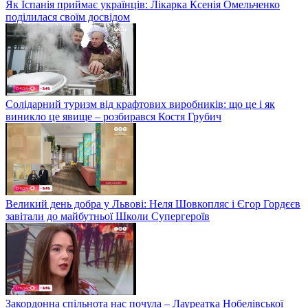
Як Іспанія приймає українців: Лікарка Ксенія Омельченко
поділилася своїм досвідом
Солідарний туризм від крафтових виробників: що це і як
виникло це явище – розбирався Костя Грубич
Великий день добра у Львові: Неля Шовкопляс і Єгор Гордєєв
завітали до майбутньої Школи Супергероїв
Закордонна спільнота нас почула – Лауреатка Нобелівської