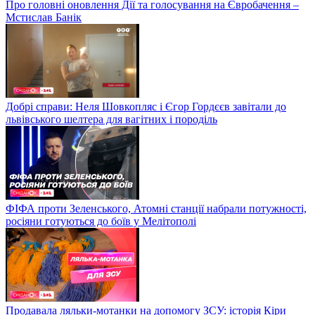
Про головні оновлення Дії та голосування на Євробачення –
Мстислав Банік
Добрі справи: Неля Шовкопляс і Єгор Гордєєв завітали до
львівського шелтера для вагітних і породіль
ФІФА проти Зеленського, Атомні станції набрали потужності,
росіяни готуються до боїв у Мелітополі
Продавала ляльки-мотанки на допомогу ЗСУ: історія Кіри