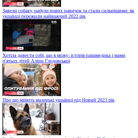
Завели собаку, набули нових навичок та стали сильнішими: як
українці пережили найважчий 2022 рік
Хотіла довести собі, що я можу: історія парамедика і мами
п'ятьох дітей Аліни Глодовської
Про що мріють маленькі українці під Новий 2023 рік