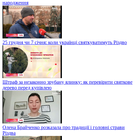
народження
25 грудня чи 7 січня: коли українці святкуватимуть Різдво
Штраф за незаконно зрубану ялинку: як перевірити святкове
дерево перед купівлею
Олена Брайченко розказала про традиції і головні страви
Різдва