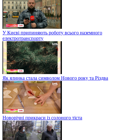
У Києві припиняють роботу всього наземного
електротранспорту
Як ялинка стала символом Нового року та Різдва
Новорічні прикраси із солоного тіста