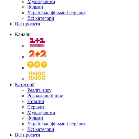
Мультфільми
Фільми
Українські фільми і серіали
Всі категорії
Всі проєкти
Канали
Категорії
Реаліті-шоу
Розважальні шоу
Новини
Серіали
Мультфільми
Фільми
Українські фільми і серіали
Всі категорії
Всі проєкти