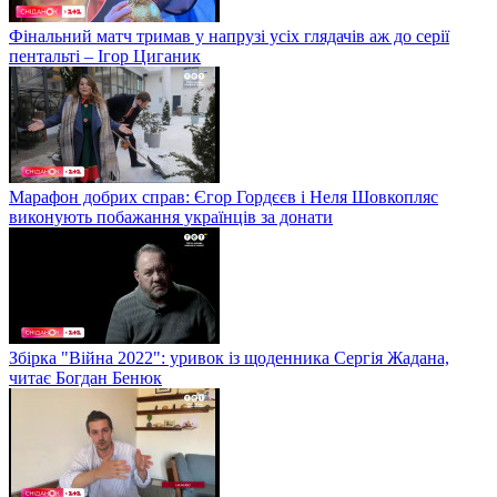
Фінальний матч тримав у напрузі усіх глядачів аж до серії
пентальті – Ігор Циганик
Марафон добрих справ: Єгор Гордєєв і Неля Шовкопляс
виконують побажання українців за донати
Збірка "Війна 2022": уривок із щоденника Сергія Жадана,
читає Богдан Бенюк