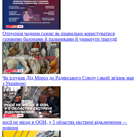
Отруєння чадним газом: як правильно користуватися
газовими балонами й пальниками й уникнути трагедії
Чи існував Дід Мороз до Радянського Союзу і який зв'язок мав
з Україною
росії не місце в ООН, у 5 областях екстрені відключення —
новини