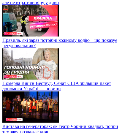
але не втратили віру у диво
Правила, які зараз потрібні кожному водію – що показує
регулювальник?
Померла Вівʼєн Вествуд, Сенат США збільшив пакет
допомоги Україні — новини
Вистава на генераторах: як театр Чорний квадрат, попри
темряву, розважає киян