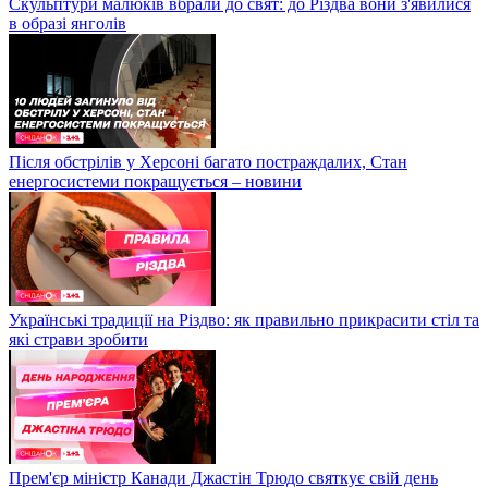
Скульптури малюків вбрали до свят: до Різдва вони з'явилися
в образі янголів
Після обстрілів у Херсоні багато постраждалих, Стан
енергосистеми покращується – новини
Українські традиції на Різдво: як правильно прикрасити стіл та
які страви зробити
Прем'єр міністр Канади Джастін Трюдо святкує свій день