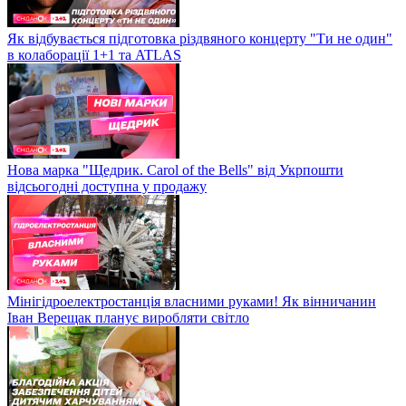
Як відбувається підготовка різдвяного концерту "Ти не один"
в колаборації 1+1 та ATLAS
Нова марка "Щедрик. Carol of the Bells" від Укрпошти
відсьогодні доступна у продажу
Мінігідроелектростанція власними руками! Як вінничанин
Іван Верещак планує виробляти світло