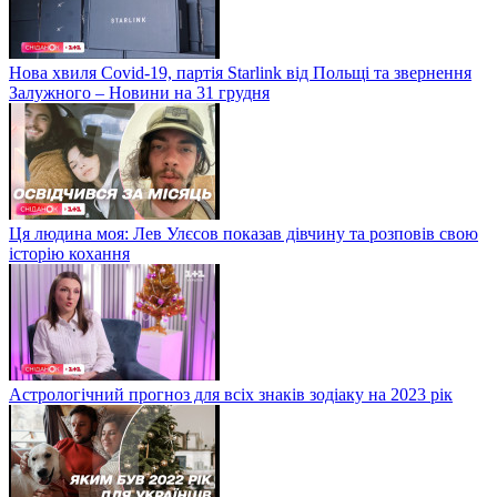
Нова хвиля Covid-19, партія Starlink від Польщі та звернення
Залужного – Новини на 31 грудня
Ця людина моя: Лев Улєсов показав дівчину та розповів свою
історію кохання
Астрологічний прогноз для всіх знаків зодіаку на 2023 рік