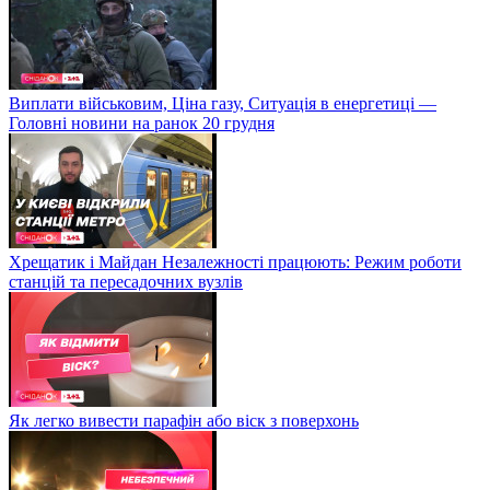
Виплати військовим, Ціна газу, Ситуація в енергетиці —
Головні новини на ранок 20 грудня
Хрещатик і Майдан Незалежності працюють: Режим роботи
станцій та пересадочних вузлів
Як легко вивести парафін або віск з поверхонь