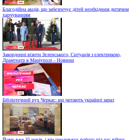
Благодійна акція, що забезпечує дітей необхідним дитячим
харчуванням
Закордонні візити Зеленського, Ситуація з електрикою,
Драмтеатр в Маріуполі – Новини
Бібліотечний рух Черкас: що читають українці зараз
Йому вже 35 років, і він продовжує роботу під час війни: