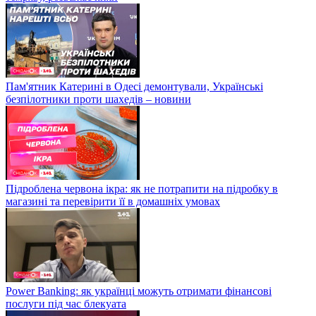
Пам'ятник Катерині в Одесі демонтували, Українські
безпілотники проти шахедів – новини
Підроблена червона ікра: як не потрапити на підробку в
магазині та перевірити її в домашніх умовах
Power Banking: як українці можуть отримати фінансові
послуги під час блекуата