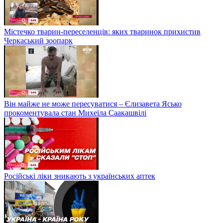
Містечко тварин-переселенців: яких тваринок прихистив
Черкаський зоопарк
Він майже не може пересуватися – Єлизавета Ясько
прокоментувала стан Михеїла Саакашвілі
Російські ліки зникають з українських аптек