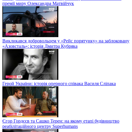
премії миру Олександра Матвійчук
Викликався добровольцем у «Рейс порятунку» на заблоковану
«Азовсталь»: історія Дмитра Кубряка
Герой України: історія оперного співака Василя Сліпака
Єгор Гордєєв та Сашко Терен: на якому етапі будівництво
реабілітаційного центру Superhumans