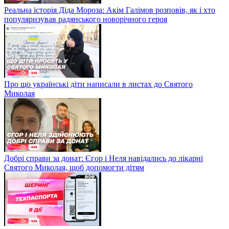
Реальна історія Діда Мороза: Акім Галімов розповів, як і хто
популяризував радянського новорічного героя
Про що українські діти написали в листах до Святого
Миколая
Добрі справи за донат: Єгор і Неля навідались до лікарні
Святого Миколая, щоб допомогти дітям