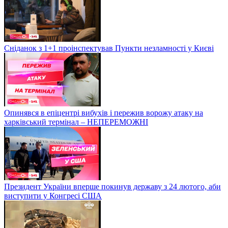
Сніданок з 1+1 проінспектував Пункти незламності у Києві
Опинявся в епіцентрі вибухів і пережив ворожу атаку на
харківський термінал – НЕПЕРЕМОЖНІ
Президент України вперше покинув державу з 24 лютого, аби
виступити у Конгресі США