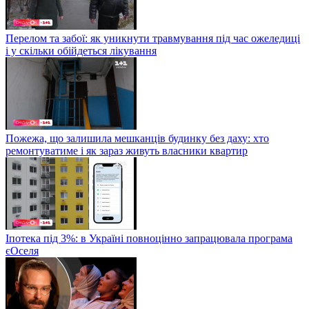
Перелом та забої: як уникнути травмування під час ожеледиці
і у скільки обійдеться лікування
Пожежа, що залишила мешканців будинку без даху: хто
ремонтуватиме і як зараз живуть власники квартир
Іпотека під 3%: в Україні повноцінно запрацювала програма
єОселя