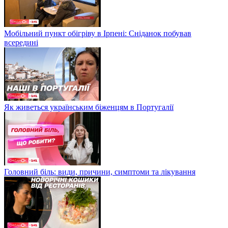
Мобільний пункт обігріву в Ірпені: Сніданок побував
всередині
Як живеться українським біженцям в Португалії
Головний біль: види, причини, симптоми та лікування