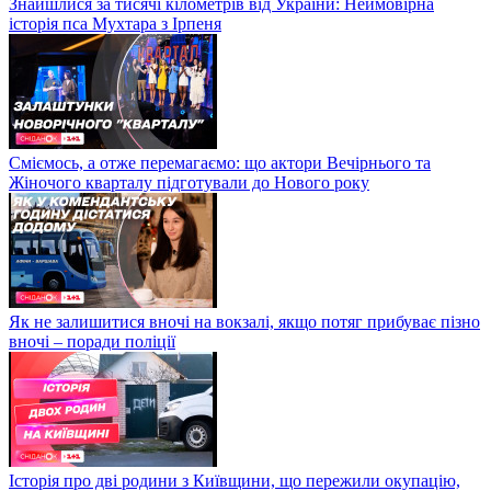
Знайшлися за тисячі кілометрів від України: Неймовірна
історія пса Мухтара з Ірпеня
Сміємось, а отже перемагаємо: що актори Вечірнього та
Жіночого кварталу підготували до Нового року
Як не залишитися вночі на вокзалі, якщо потяг прибуває пізно
вночі – поради поліції
Історія про дві родини з Київщини, що пережили окупацію,