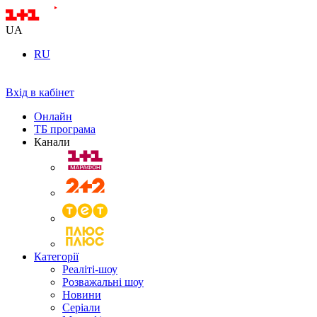
UA
RU
Вхід в кабінет
Онлайн
ТБ програма
Канали
Категорії
Реаліті-шоу
Розважальні шоу
Новини
Серіали