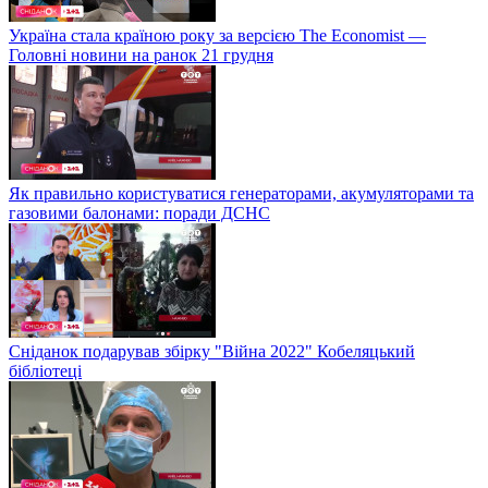
Україна стала країною року за версією The Economist —
Головні новини на ранок 21 грудня
Як правильно користуватися генераторами, акумуляторами та
газовими балонами: поради ДСНС
Сніданок подарував збірку "Війна 2022" Кобеляцький
бібліотеці