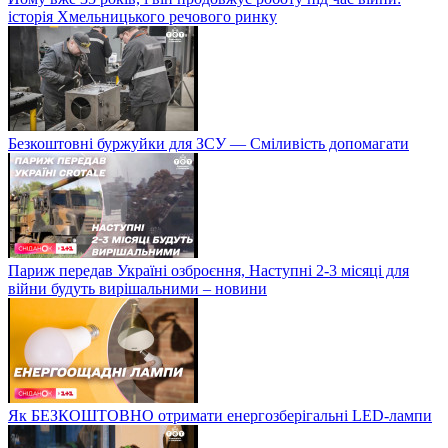
історія Хмельницького речового ринку
Безкоштовні буржуйки для ЗСУ — Сміливість допомагати
Париж передав Україні озброєння, Наступні 2-3 місяці для
війни будуть вирішальними – новини
Як БЕЗКОШТОВНО отримати енергозберігальні LED-лампи