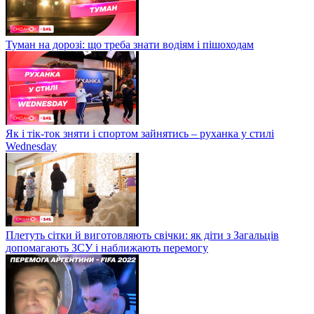
Туман на дорозі: що треба знати водіям і пішоходам
Як і тік-ток зняти і спортом зайнятись – руханка у стилі
Wednesday
Плетуть сітки й виготовляють свічки: як діти з Загальців
допомагають ЗСУ і наближають перемогу