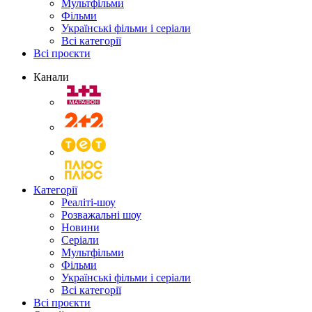
Мультфільми
Фільми
Українські фільми і серіали
Всі категорії
Всі проєкти
Канали
Категорії
Реаліті-шоу
Розважальні шоу
Новини
Серіали
Мультфільми
Фільми
Українські фільми і серіали
Всі категорії
Всі проєкти