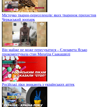
Містечко тварин-переселенців: яких тваринок прихистив
Черкаський зоопарк
Він майже не може пересуватися – Єлизавета Ясько
прокоментувала стан Михеїла Саакашвілі
Російські ліки зникають з українських аптек