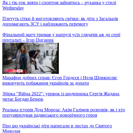
Туман на дорозі: що треба знати водіям і пішоходам
Як і тік-ток зняти і спортом зайнятись – руханка у стилі
Wednesday
Плетуть сітки й виготовляють свічки: як діти з Загальців
допомагають ЗСУ і наближають перемогу