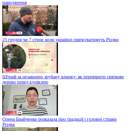
народження
25 грудня чи 7 січня: коли українці святкуватимуть Різдво
Штраф за незаконно зрубану ялинку: як перевірити святкове
дерево перед купівлею
Олена Брайченко розказала про традиції і головні страви
Різдва