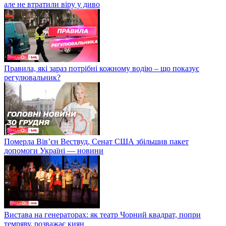
але не втратили віру у диво
Правила, які зараз потрібні кожному водію – що показує
регулювальник?
Померла Вівʼєн Вествуд, Сенат США збільшив пакет
допомоги Україні — новини
Вистава на генераторах: як театр Чорний квадрат, попри
темряву, розважає киян