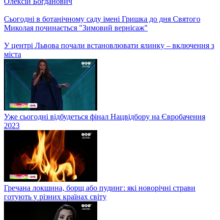
Про головні оновлення Дії та голосування на Євробачення –
Мстислав Банік
Добрі справи: Неля Шовкопляс і Єгор Гордєєв завітали до
львівського шелтера для вагітних і породіль
ФІФА проти Зеленського, Атомні станції набрали потужності,
росіяни готуються до боїв у Мелітополі
Продавала ляльки-мотанки на допомогу ЗСУ: історія Кіри