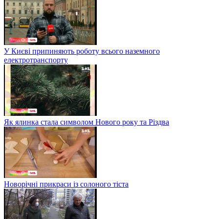
У Києві припиняють роботу всього наземного
електротранспорту
Як ялинка стала символом Нового року та Різдва
Новорічні прикраси із солоного тіста