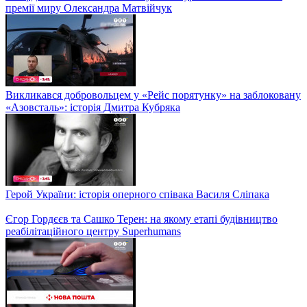
премії миру Олександра Матвійчук
Викликався добровольцем у «Рейс порятунку» на заблоковану
«Азовсталь»: історія Дмитра Кубряка
Герой України: історія оперного співака Василя Сліпака
Єгор Гордєєв та Сашко Терен: на якому етапі будівництво
реабілітаційного центру Superhumans