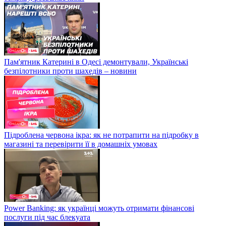
Пам'ятник Катерині в Одесі демонтували, Українські
безпілотники проти шахедів – новини
Підроблена червона ікра: як не потрапити на підробку в
магазині та перевірити її в домашніх умовах
Power Banking: як українці можуть отримати фінансові
послуги під час блекуата