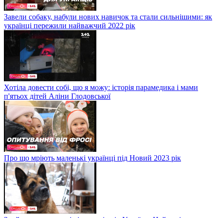
Завели собаку, набули нових навичок та стали сильнішими: як
українці пережили найважчий 2022 рік
Хотіла довести собі, що я можу: історія парамедика і мами
п'ятьох дітей Аліни Глодовської
Про що мріють маленькі українці під Новий 2023 рік