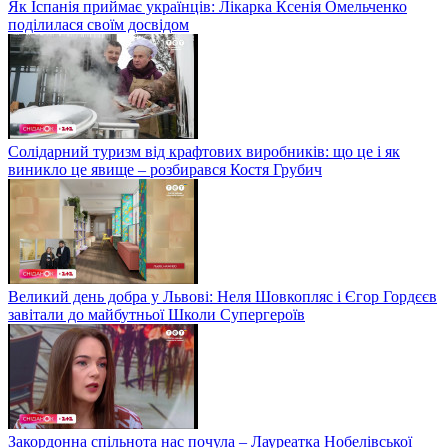
Як Іспанія приймає українців: Лікарка Ксенія Омельченко
поділилася своїм досвідом
Солідарний туризм від крафтових виробників: що це і як
виникло це явище – розбирався Костя Грубич
Великий день добра у Львові: Неля Шовкопляс і Єгор Гордєєв
завітали до майбутньої Школи Супергероїв
Закордонна спільнота нас почула – Лауреатка Нобелівської