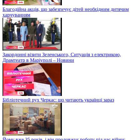
Благодійна акція, що забезпечує дітей необхідним дитячим
харчуванням
Закордонні візити Зеленського, Ситуація з електрикою,
Драмтеатр в Маріуполі – Новини
Бібліотечний рух Черкас: що читають українці зараз
Йому вже 35 років, і він продовжує роботу під час війни: