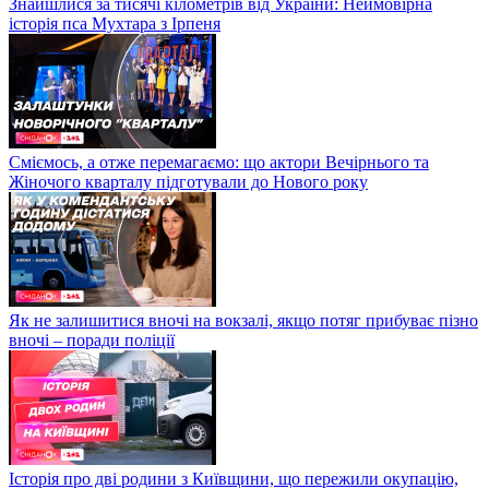
Знайшлися за тисячі кілометрів від України: Неймовірна
історія пса Мухтара з Ірпеня
Сміємось, а отже перемагаємо: що актори Вечірнього та
Жіночого кварталу підготували до Нового року
Як не залишитися вночі на вокзалі, якщо потяг прибуває пізно
вночі – поради поліції
Історія про дві родини з Київщини, що пережили окупацію,