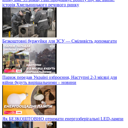
історія Хмельницького речового ринку
Безкоштовні буржуйки для ЗСУ — Сміливість допомагати
Париж передав Україні озброєння, Наступні 2-3 місяці для
війни будуть вирішальними – новини
Як БЕЗКОШТОВНО отримати енергозберігальні LED-лампи