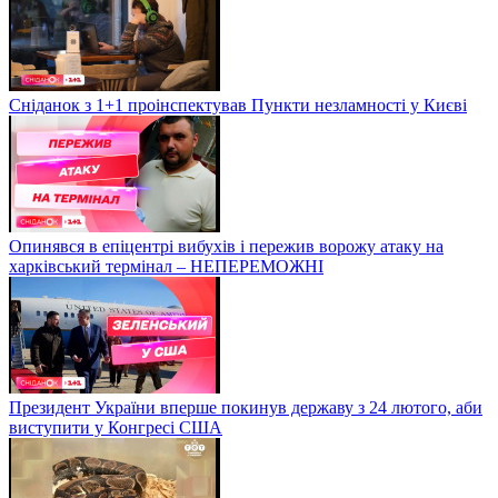
Сніданок з 1+1 проінспектував Пункти незламності у Києві
Опинявся в епіцентрі вибухів і пережив ворожу атаку на
харківський термінал – НЕПЕРЕМОЖНІ
Президент України вперше покинув державу з 24 лютого, аби
виступити у Конгресі США