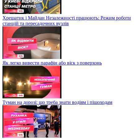
Виплати військовим, Ціна газу, Ситуація в енергетиці —
Головні новини на ранок 20 грудня
Хрещатик і Майдан Незалежності працюють: Режим роботи
станцій та пересадочних вузлів
Як легко вивести парафін або віск з поверхонь