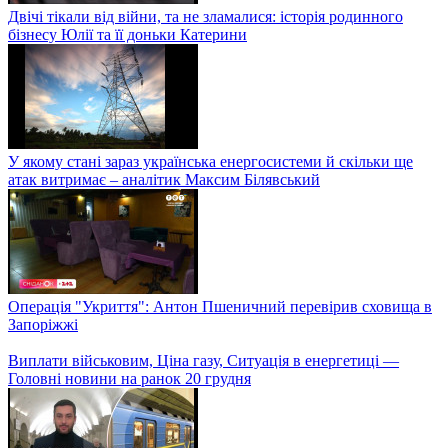
Двічі тікали від війни, та не зламалися: історія родинного
бізнесу Юлії та її доньки Катерини
У якому стані зараз українська енергосистеми й скільки ще
атак витримає – аналітик Максим Білявський
Операція "Укриття": Антон Пшеничний перевірив сховища в
Запоріжжі