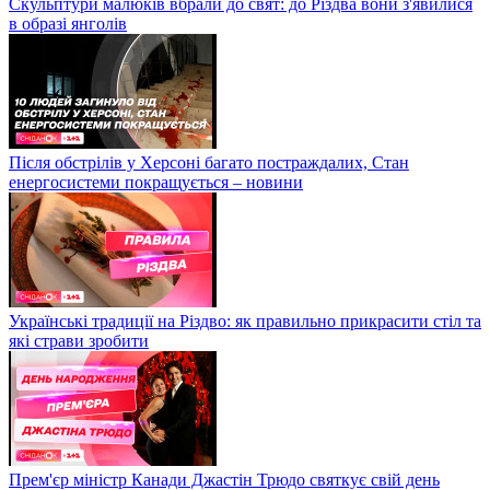
Скульптури малюків вбрали до свят: до Різдва вони з'явилися
в образі янголів
Після обстрілів у Херсоні багато постраждалих, Стан
енергосистеми покращується – новини
Українські традиції на Різдво: як правильно прикрасити стіл та
які страви зробити
Прем'єр міністр Канади Джастін Трюдо святкує свій день