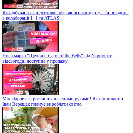
Як відбувається підготовка різдвяного концерту "Ти не один"
в колаборації 1+1 та ATLAS
Нова марка "Щедрик. Carol of the Bells" від Укрпошти
відсьогодні доступна у продажу
Мінігідроелектростанція власними руками! Як вінничанин
Іван Верещак планує виробляти світло