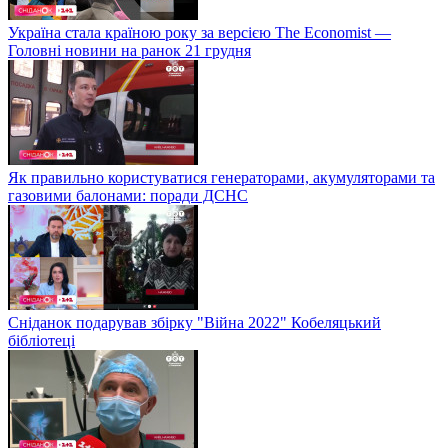
Україна стала країною року за версією The Economist —
Головні новини на ранок 21 грудня
Як правильно користуватися генераторами, акумуляторами та
газовими балонами: поради ДСНС
Сніданок подарував збірку "Війна 2022" Кобеляцький
бібліотеці