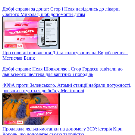
Фінальний матч тримав у напрузі усіх глядачів аж до серії
пентальті – Ігор Циганик
Марафон добрих справ: Єгор Гордєєв і Неля Шовкопляс
виконують побажання українців за донати
Збірка "Війна 2022": уривок із щоденника Сергія Жадана,
читає Богдан Бенюк