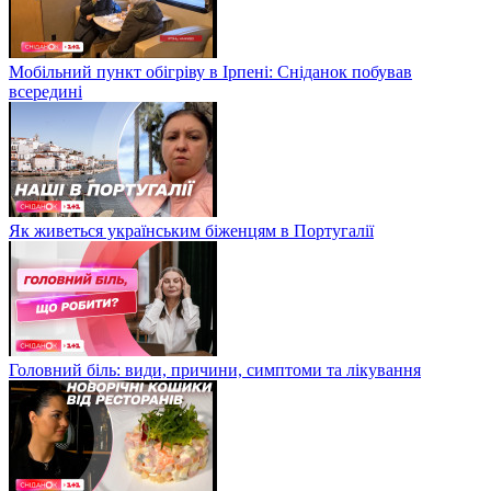
Мобільний пункт обігріву в Ірпені: Сніданок побував
всередині
Як живеться українським біженцям в Португалії
Головний біль: види, причини, симптоми та лікування