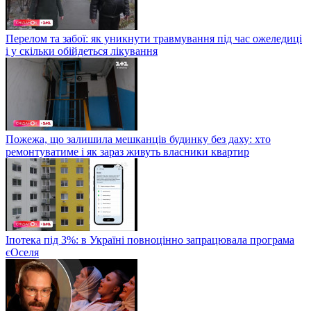
Перелом та забої: як уникнути травмування під час ожеледиці
і у скільки обійдеться лікування
Пожежа, що залишила мешканців будинку без даху: хто
ремонтуватиме і як зараз живуть власники квартир
Іпотека під 3%: в Україні повноцінно запрацювала програма
єОселя