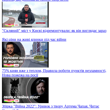
Реальна історія Діда Мороза: Акім Галімов розповів, як і хто
популяризував радянського новорічного героя
Про що українські діти написали в листах до Святого
Миколая
Добрі справи за донат: Єгор і Неля навідались до лікарні
Святого Миколая, щоб допомогти дітям