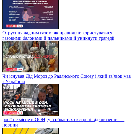
Отруєння чадним газом: як правильно користуватися
газовими балонами й пальниками й уникнути трагедії
Чи існував Дід Мороз до Радянського Союзу і який зв'язок мав
з Україною
росії не місце в ООН, у 5 областях екстрені відключення —
новини