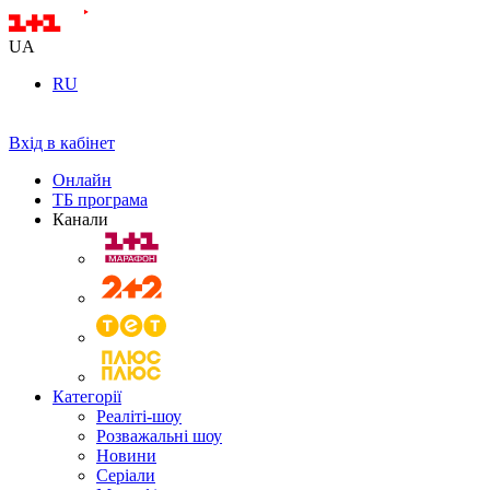
UA
RU
Вхід в кабінет
Онлайн
ТБ програма
Канали
Категорії
Реаліті-шоу
Розважальні шоу
Новини
Серіали