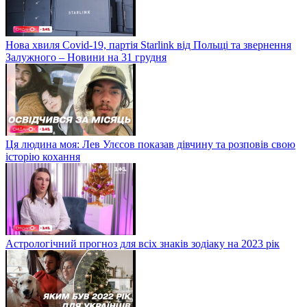
Нова хвиля Covid-19, партія Starlink від Польщі та звернення
Залужного – Новини на 31 грудня
Ця людина моя: Лев Улєсов показав дівчину та розповів свою
історію кохання
Астрологічний прогноз для всіх знаків зодіаку на 2023 рік