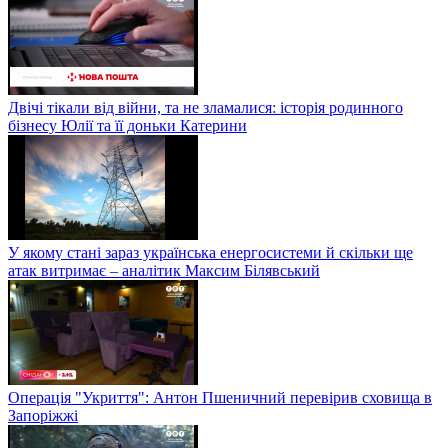
Двічі тікали від війни, та не зламалися: історія родинного
бізнесу Юлії та її доньки Катерини
У якому стані зараз українська енергосистеми й скільки ще
атак витримає – аналітик Максим Білявський
Операція "Укриття": Антон Пшеничний перевірив сховища в
Запоріжжі