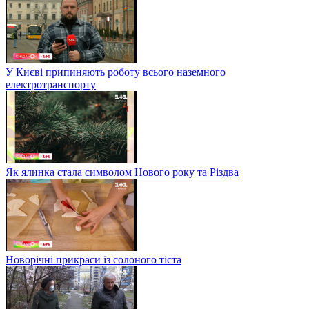
У Києві припиняють роботу всього наземного
електротранспорту
Як ялинка стала символом Нового року та Різдва
Новорічні прикраси із солоного тіста