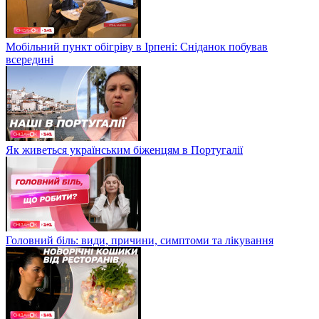
Мобільний пункт обігріву в Ірпені: Сніданок побував
всередині
Як живеться українським біженцям в Португалії
Головний біль: види, причини, симптоми та лікування