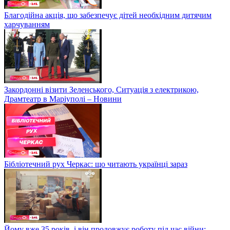
Благодійна акція, що забезпечує дітей необхідним дитячим
харчуванням
Закордонні візити Зеленського, Ситуація з електрикою,
Драмтеатр в Маріуполі – Новини
Бібліотечний рух Черкас: що читають українці зараз
Йому вже 35 років, і він продовжує роботу під час війни: