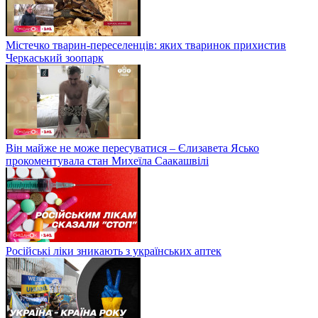
Містечко тварин-переселенців: яких тваринок прихистив
Черкаський зоопарк
Він майже не може пересуватися – Єлизавета Ясько
прокоментувала стан Михеїла Саакашвілі
Російські ліки зникають з українських аптек