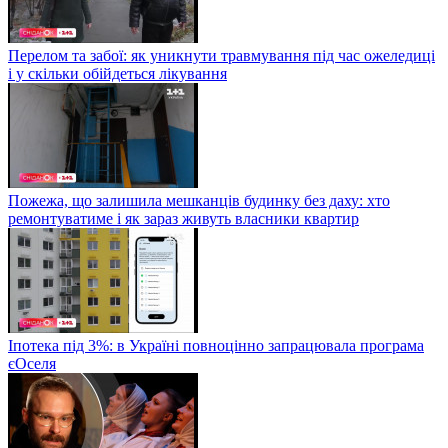
Перелом та забої: як уникнути травмування під час ожеледиці
і у скільки обійдеться лікування
Пожежа, що залишила мешканців будинку без даху: хто
ремонтуватиме і як зараз живуть власники квартир
Іпотека під 3%: в Україні повноцінно запрацювала програма
єОселя