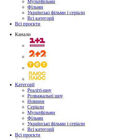
Мультфільми
Фільми
Українські фільми і серіали
Всі категорії
Всі проєкти
Канали
Категорії
Реаліті-шоу
Розважальні шоу
Новини
Серіали
Мультфільми
Фільми
Українські фільми і серіали
Всі категорії
Всі проєкти