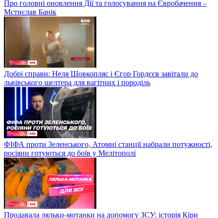
Про головні оновлення Дії та голосування на Євробачення –
Мстислав Банік
Добрі справи: Неля Шовкопляс і Єгор Гордєєв завітали до
львівського шелтера для вагітних і породіль
ФІФА проти Зеленського, Атомні станції набрали потужності,
росіяни готуються до боїв у Мелітополі
Продавала ляльки-мотанки на допомогу ЗСУ: історія Кіри