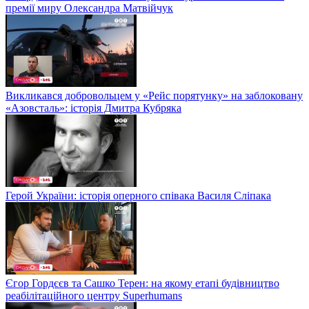
премії миру Олександра Матвійчук
Викликався добровольцем у «Рейс порятунку» на заблоковану
«Азовсталь»: історія Дмитра Кубряка
Герой України: історія оперного співака Василя Сліпака
Єгор Гордєєв та Сашко Терен: на якому етапі будівництво
реабілітаційного центру Superhumans