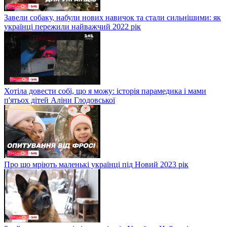
Завели собаку, набули нових навичок та стали сильнішими: як
українці пережили найважчий 2022 рік
Хотіла довести собі, що я можу: історія парамедика і мами
п'ятьох дітей Аліни Глодовської
Про що мріють маленькі українці під Новий 2023 рік