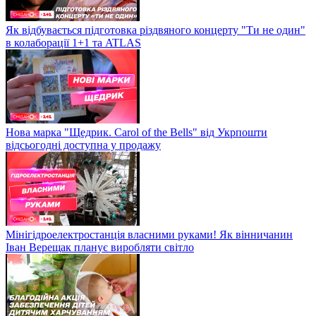
Як відбувається підготовка різдвяного концерту "Ти не один"
в колаборації 1+1 та ATLAS
Нова марка "Щедрик. Carol of the Bells" від Укрпошти
відсьогодні доступна у продажу
Мінігідроелектростанція власними руками! Як вінничанин
Іван Верещак планує виробляти світло