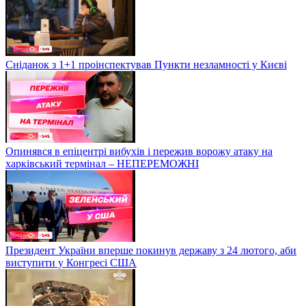
Сніданок з 1+1 проінспектував Пункти незламності у Києві
Опинявся в епіцентрі вибухів і пережив ворожу атаку на
харківський термінал – НЕПЕРЕМОЖНІ
Президент України вперше покинув державу з 24 лютого, аби
виступити у Конгресі США