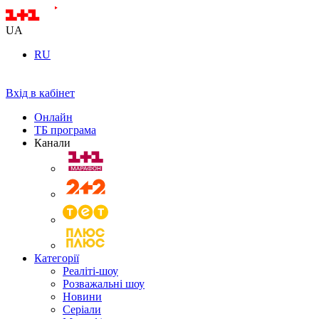
UA
RU
Вхід в кабінет
Онлайн
ТБ програма
Канали
Категорії
Реаліті-шоу
Розважальні шоу
Новини
Серіали