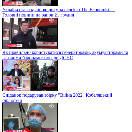
Україна стала країною року за версією The Economist —
Головні новини на ранок 21 грудня
Як правильно користуватися генераторами, акумуляторами та
газовими балонами: поради ДСНС
Сніданок подарував збірку "Війна 2022" Кобеляцький
бібліотеці