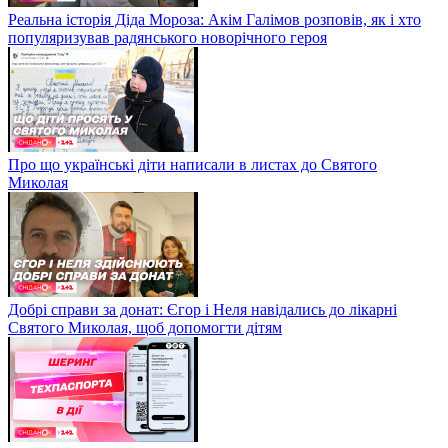
Реальна історія Діда Мороза: Акім Галімов розповів, як і хто
популяризував радянського новорічного героя
Про що українські діти написали в листах до Святого
Миколая
Добрі справи за донат: Єгор і Неля навідались до лікарні
Святого Миколая, щоб допомогти дітям