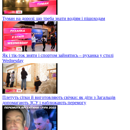
Туман на дорозі: що треба знати водіям і пішоходам
Як і тік-ток зняти і спортом зайнятись – руханка у стилі
Wednesday
Плетуть сітки й виготовляють свічки: як діти з Загальців
допомагають ЗСУ і наближають перемогу