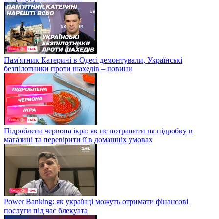
Пам'ятник Катерині в Одесі демонтували, Українські
безпілотники проти шахедів – новини
Підроблена червона ікра: як не потрапити на підробку в
магазині та перевірити її в домашніх умовах
Power Banking: як українці можуть отримати фінансові
послуги під час блекуата