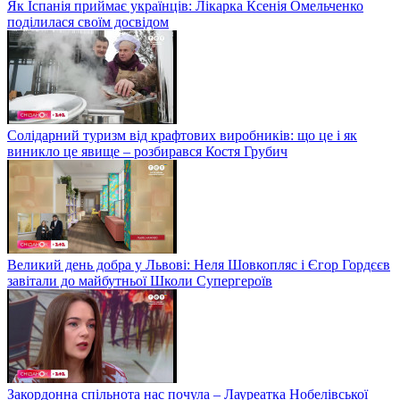
Як Іспанія приймає українців: Лікарка Ксенія Омельченко
поділилася своїм досвідом
Солідарний туризм від крафтових виробників: що це і як
виникло це явище – розбирався Костя Грубич
Великий день добра у Львові: Неля Шовкопляс і Єгор Гордєєв
завітали до майбутньої Школи Супергероїв
Закордонна спільнота нас почула – Лауреатка Нобелівської