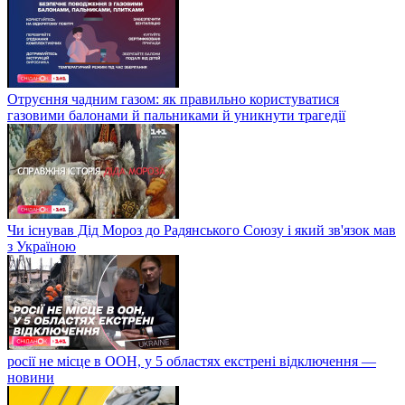
Отруєння чадним газом: як правильно користуватися
газовими балонами й пальниками й уникнути трагедії
Чи існував Дід Мороз до Радянського Союзу і який зв'язок мав
з Україною
росії не місце в ООН, у 5 областях екстрені відключення —
новини