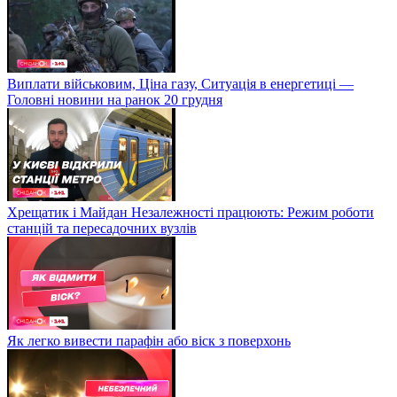
Виплати військовим, Ціна газу, Ситуація в енергетиці —
Головні новини на ранок 20 грудня
Хрещатик і Майдан Незалежності працюють: Режим роботи
станцій та пересадочних вузлів
Як легко вивести парафін або віск з поверхонь