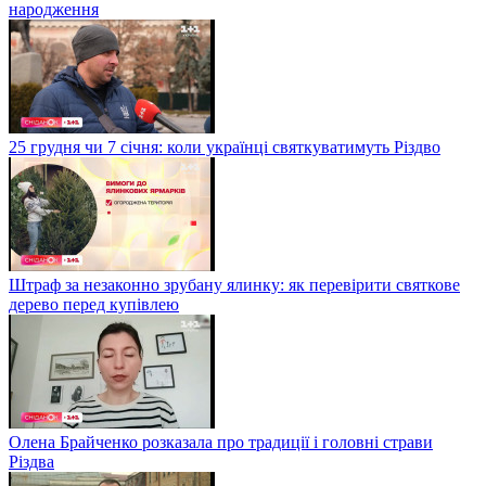
народження
25 грудня чи 7 січня: коли українці святкуватимуть Різдво
Штраф за незаконно зрубану ялинку: як перевірити святкове
дерево перед купівлею
Олена Брайченко розказала про традиції і головні страви
Різдва