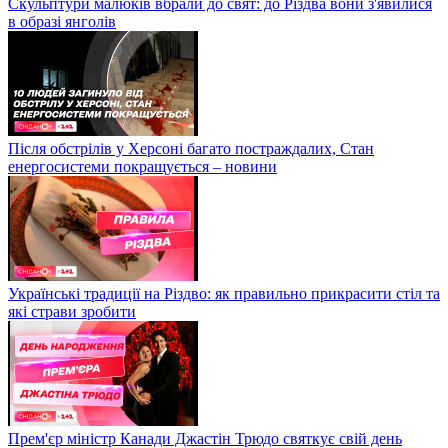
Скульптури малюків вбрали до свят: до Різдва вони з'явилися
в образі янголів
Після обстрілів у Херсоні багато постраждалих, Стан
енергосистеми покращується – новини
Українські традиції на Різдво: як правильно прикрасити стіл та
які страви зробити
Прем'єр міністр Канади Джастін Трюдо святкує свій день