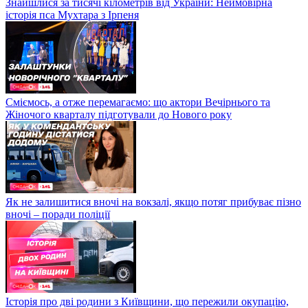
Знайшлися за тисячі кілометрів від України: Неймовірна
історія пса Мухтара з Ірпеня
Сміємось, а отже перемагаємо: що актори Вечірнього та
Жіночого кварталу підготували до Нового року
Як не залишитися вночі на вокзалі, якщо потяг прибуває пізно
вночі – поради поліції
Історія про дві родини з Київщини, що пережили окупацію,