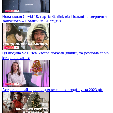
Нова хвиля Covid-19, партія Starlink від Польщі та звернення
Залужного – Новини на 31 грудня
Ця людина моя: Лев Улєсов показав дівчину та розповів свою
історію кохання
Астрологічний прогноз для всіх знаків зодіаку на 2023 рік