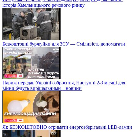
історія Хмельницького речового ринку
Безкоштовні буржуйки для ЗСУ — Сміливість допомагати
Париж передав Україні озброєння, Наступні 2-3 місяці для
війни будуть вирішальними – новини
Як БЕЗКОШТОВНО отримати енергозберігальні LED-лампи