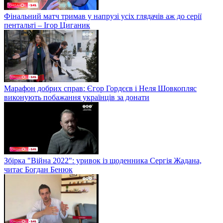
Фінальний матч тримав у напрузі усіх глядачів аж до серії
пентальті – Ігор Циганик
Марафон добрих справ: Єгор Гордєєв і Неля Шовкопляс
виконують побажання українців за донати
Збірка "Війна 2022": уривок із щоденника Сергія Жадана,
читає Богдан Бенюк