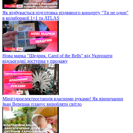
Як відбувається підготовка різдвяного концерту "Ти не один"
в колаборації 1+1 та ATLAS
Нова марка "Щедрик. Carol of the Bells" від Укрпошти
відсьогодні доступна у продажу
Мінігідроелектростанція власними руками! Як вінничанин
Іван Верещак планує виробляти світло