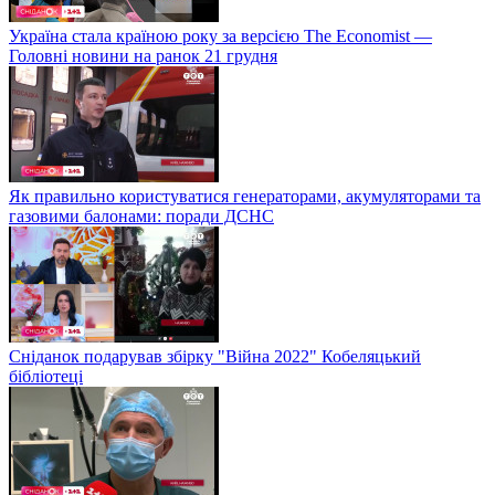
Україна стала країною року за версією The Economist —
Головні новини на ранок 21 грудня
Як правильно користуватися генераторами, акумуляторами та
газовими балонами: поради ДСНС
Сніданок подарував збірку "Війна 2022" Кобеляцький
бібліотеці