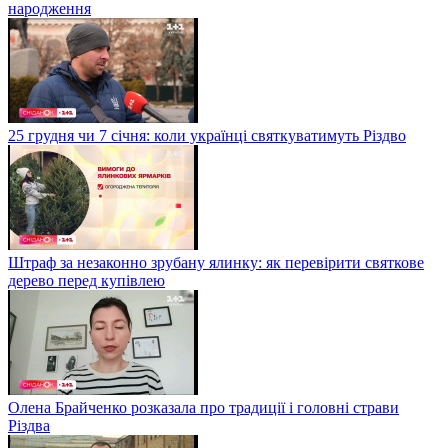
народження
25 грудня чи 7 січня: коли українці святкуватимуть Різдво
Штраф за незаконно зрубану ялинку: як перевірити святкове
дерево перед купівлею
Олена Брайченко розказала про традиції і головні страви
Різдва