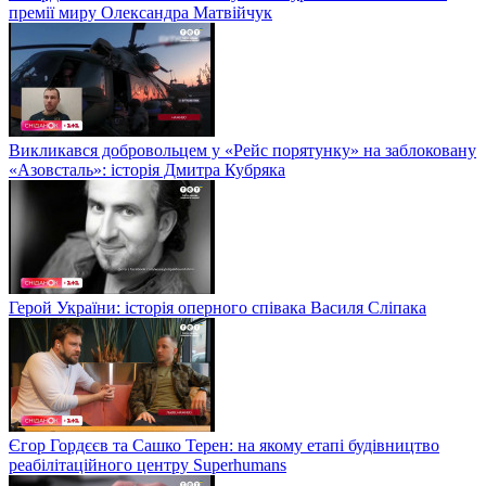
премії миру Олександра Матвійчук
Викликався добровольцем у «Рейс порятунку» на заблоковану
«Азовсталь»: історія Дмитра Кубряка
Герой України: історія оперного співака Василя Сліпака
Єгор Гордєєв та Сашко Терен: на якому етапі будівництво
реабілітаційного центру Superhumans