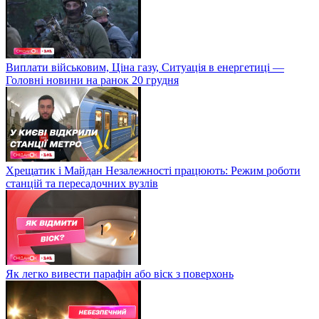
Виплати військовим, Ціна газу, Ситуація в енергетиці —
Головні новини на ранок 20 грудня
Хрещатик і Майдан Незалежності працюють: Режим роботи
станцій та пересадочних вузлів
Як легко вивести парафін або віск з поверхонь