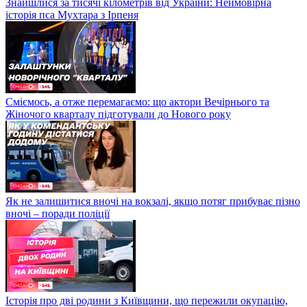
Знайшлися за тисячі кілометрів від України: Неймовірна
історія пса Мухтара з Ірпеня
Сміємось, а отже перемагаємо: що актори Вечірнього та
Жіночого кварталу підготували до Нового року
Як не залишитися вночі на вокзалі, якщо потяг прибуває пізно
вночі – поради поліції
Історія про дві родини з Київщини, що пережили окупацію,