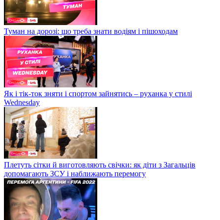
Туман на дорозі: що треба знати водіям і пішоходам
Як і тік-ток зняти і спортом зайнятись – руханка у стилі
Wednesday
Плетуть сітки й виготовляють свічки: як діти з Загальців
допомагають ЗСУ і наближають перемогу