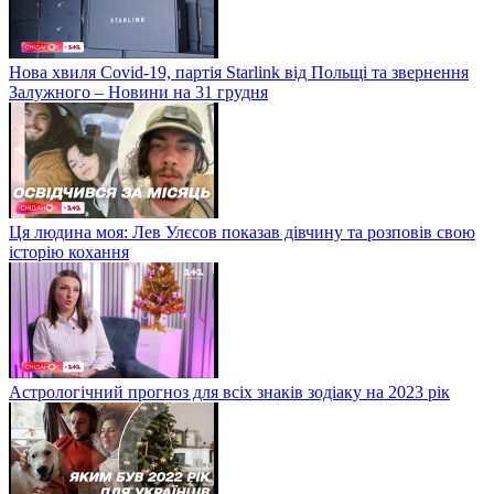
Нова хвиля Covid-19, партія Starlink від Польщі та звернення
Залужного – Новини на 31 грудня
Ця людина моя: Лев Улєсов показав дівчину та розповів свою
історію кохання
Астрологічний прогноз для всіх знаків зодіаку на 2023 рік