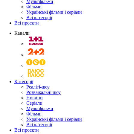
Мультфільми
Фільми
Українські фільми і серіали
Всі категорії
Всі проєкти
Канали
Категорії
Реаліті-шоу
Розважальні шоу
Новини
Серіали
Мультфільми
Фільми
Українські фільми і серіали
Всі категорії
Всі проєкти