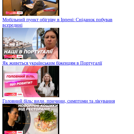
Мобільний пункт обігріву в Ірпені: Сніданок побував
всередині
Як живеться українським біженцям в Португалії
Головний біль: види, причини, симптоми та лікування