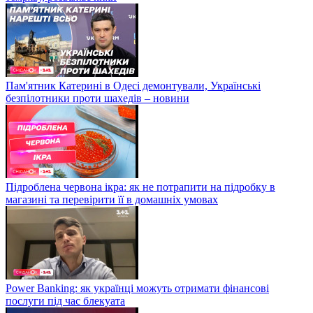
Пам'ятник Катерині в Одесі демонтували, Українські
безпілотники проти шахедів – новини
Підроблена червона ікра: як не потрапити на підробку в
магазині та перевірити її в домашніх умовах
Power Banking: як українці можуть отримати фінансові
послуги під час блекуата