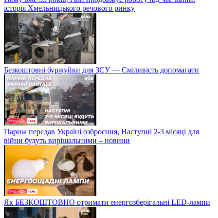
історія Хмельницького речового ринку
Безкоштовні буржуйки для ЗСУ — Сміливість допомагати
Париж передав Україні озброєння, Наступні 2-3 місяці для
війни будуть вирішальними – новини
Як БЕЗКОШТОВНО отримати енергозберігальні LED-лампи