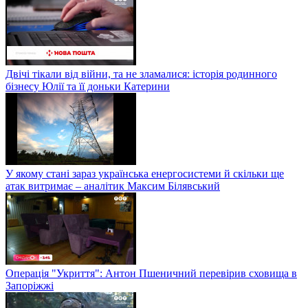
Двічі тікали від війни, та не зламалися: історія родинного
бізнесу Юлії та її доньки Катерини
У якому стані зараз українська енергосистеми й скільки ще
атак витримає – аналітик Максим Білявський
Операція "Укриття": Антон Пшеничний перевірив сховища в
Запоріжжі