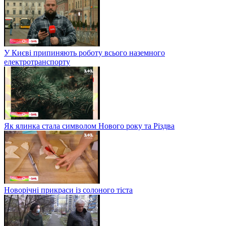
У Києві припиняють роботу всього наземного
електротранспорту
Як ялинка стала символом Нового року та Різдва
Новорічні прикраси із солоного тіста