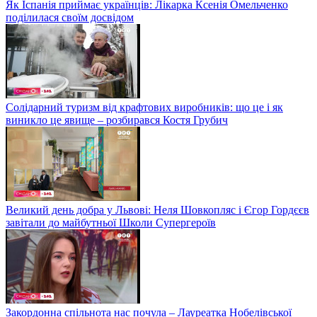
Як Іспанія приймає українців: Лікарка Ксенія Омельченко
поділилася своїм досвідом
Солідарний туризм від крафтових виробників: що це і як
виникло це явище – розбирався Костя Грубич
Великий день добра у Львові: Неля Шовкопляс і Єгор Гордєєв
завітали до майбутньої Школи Супергероїв
Закордонна спільнота нас почула – Лауреатка Нобелівської