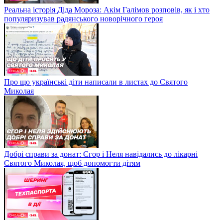
Реальна історія Діда Мороза: Акім Галімов розповів, як і хто
популяризував радянського новорічного героя
Про що українські діти написали в листах до Святого
Миколая
Добрі справи за донат: Єгор і Неля навідались до лікарні
Святого Миколая, щоб допомогти дітям