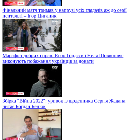
Фінальний матч тримав у напрузі усіх глядачів аж до серії
пентальті – Ігор Циганик
Марафон добрих справ: Єгор Гордєєв і Неля Шовкопляс
виконують побажання українців за донати
Збірка "Війна 2022": уривок із щоденника Сергія Жадана,
читає Богдан Бенюк