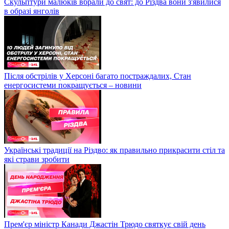
Скульптури малюків вбрали до свят: до Різдва вони з'явилися
в образі янголів
Після обстрілів у Херсоні багато постраждалих, Стан
енергосистеми покращується – новини
Українські традиції на Різдво: як правильно прикрасити стіл та
які страви зробити
Прем'єр міністр Канади Джастін Трюдо святкує свій день