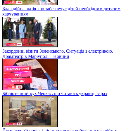
Благодійна акція, що забезпечує дітей необхідним дитячим
харчуванням
Закордонні візити Зеленського, Ситуація з електрикою,
Драмтеатр в Маріуполі – Новини
Бібліотечний рух Черкас: що читають українці зараз
Йому вже 35 років, і він продовжує роботу під час війни: