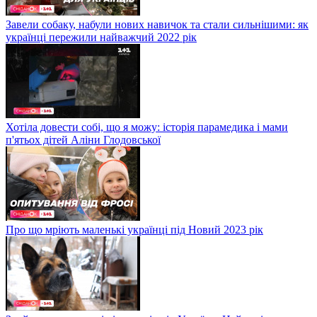
Завели собаку, набули нових навичок та стали сильнішими: як
українці пережили найважчий 2022 рік
Хотіла довести собі, що я можу: історія парамедика і мами
п'ятьох дітей Аліни Глодовської
Про що мріють маленькі українці під Новий 2023 рік