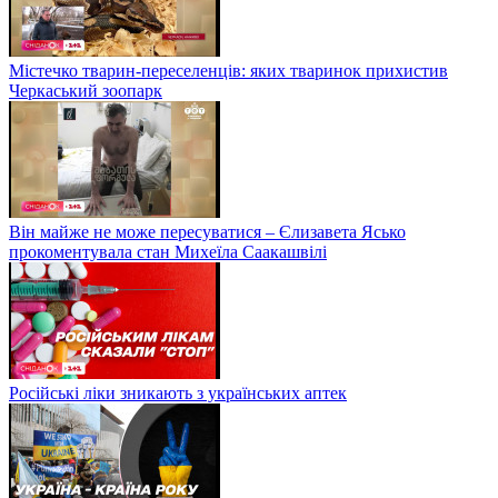
Містечко тварин-переселенців: яких тваринок прихистив
Черкаський зоопарк
Він майже не може пересуватися – Єлизавета Ясько
прокоментувала стан Михеїла Саакашвілі
Російські ліки зникають з українських аптек