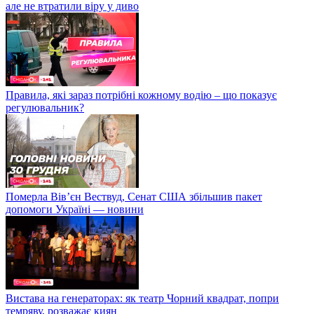
але не втратили віру у диво
Правила, які зараз потрібні кожному водію – що показує
регулювальник?
Померла Вівʼєн Вествуд, Сенат США збільшив пакет
допомоги Україні — новини
Вистава на генераторах: як театр Чорний квадрат, попри
темряву, розважає киян