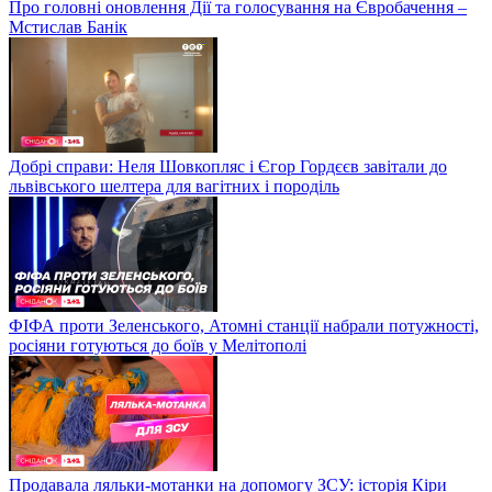
Про головні оновлення Дії та голосування на Євробачення –
Мстислав Банік
Добрі справи: Неля Шовкопляс і Єгор Гордєєв завітали до
львівського шелтера для вагітних і породіль
ФІФА проти Зеленського, Атомні станції набрали потужності,
росіяни готуються до боїв у Мелітополі
Продавала ляльки-мотанки на допомогу ЗСУ: історія Кіри