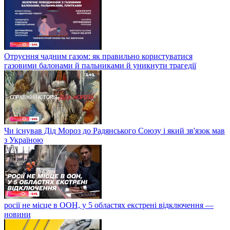
Отруєння чадним газом: як правильно користуватися
газовими балонами й пальниками й уникнути трагедії
Чи існував Дід Мороз до Радянського Союзу і який зв'язок мав
з Україною
росії не місце в ООН, у 5 областях екстрені відключення —
новини