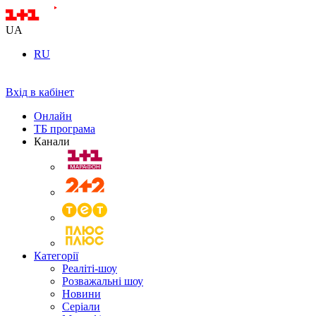
UA
RU
Вхід в кабінет
Онлайн
ТБ програма
Канали
Категорії
Реаліті-шоу
Розважальні шоу
Новини
Серіали