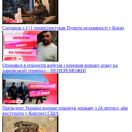
Сніданок з 1+1 проінспектував Пункти незламності у Києві
Опинявся в епіцентрі вибухів і пережив ворожу атаку на
харківський термінал – НЕПЕРЕМОЖНІ
Президент України вперше покинув державу з 24 лютого, аби
виступити у Конгресі США