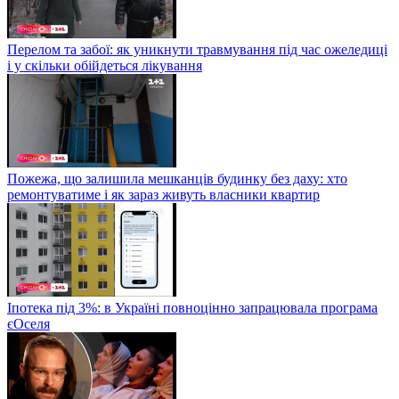
Перелом та забої: як уникнути травмування під час ожеледиці
і у скільки обійдеться лікування
Пожежа, що залишила мешканців будинку без даху: хто
ремонтуватиме і як зараз живуть власники квартир
Іпотека під 3%: в Україні повноцінно запрацювала програма
єОселя