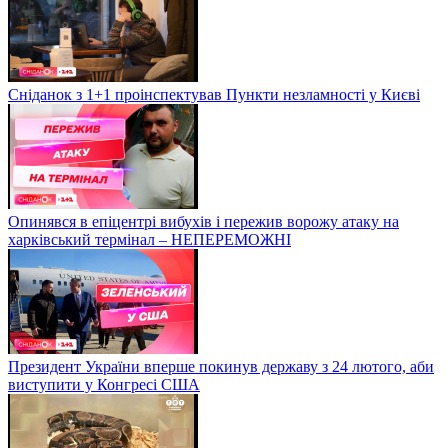
Сніданок з 1+1 проінспектував Пункти незламності у Києві
Опинявся в епіцентрі вибухів і пережив ворожу атаку на
харківський термінал – НЕПЕРЕМОЖНІ
Президент України вперше покинув державу з 24 лютого, аби
виступити у Конгресі США