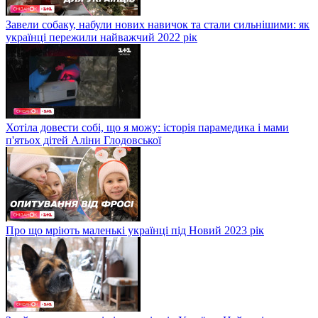
Завели собаку, набули нових навичок та стали сильнішими: як
українці пережили найважчий 2022 рік
Хотіла довести собі, що я можу: історія парамедика і мами
п'ятьох дітей Аліни Глодовської
Про що мріють маленькі українці під Новий 2023 рік