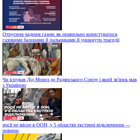
Отруєння чадним газом: як правильно користуватися
газовими балонами й пальниками й уникнути трагедії
Чи існував Дід Мороз до Радянського Союзу і який зв'язок мав
з Україною
росії не місце в ООН, у 5 областях екстрені відключення —
новини