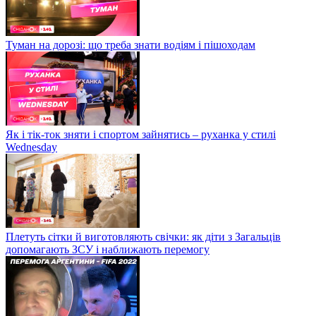
Туман на дорозі: що треба знати водіям і пішоходам
Як і тік-ток зняти і спортом зайнятись – руханка у стилі
Wednesday
Плетуть сітки й виготовляють свічки: як діти з Загальців
допомагають ЗСУ і наближають перемогу