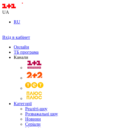
UA
RU
Вхід в кабінет
Онлайн
ТБ програма
Канали
Категорії
Реаліті-шоу
Розважальні шоу
Новини
Серіали