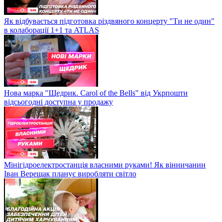
Як відбувається підготовка різдвяного концерту "Ти не один"
в колаборації 1+1 та ATLAS
Нова марка "Щедрик. Carol of the Bells" від Укрпошти
відсьогодні доступна у продажу
Мінігідроелектростанція власними руками! Як вінничанин
Іван Верещак планує виробляти світло