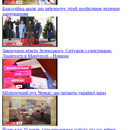
Благодійна акція, що забезпечує дітей необхідним дитячим
харчуванням
Закордонні візити Зеленського, Ситуація з електрикою,
Драмтеатр в Маріуполі – Новини
Бібліотечний рух Черкас: що читають українці зараз
Йому вже 35 років, і він продовжує роботу під час війни: