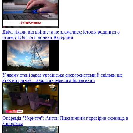
Двічі тікали від війни, та не зламалися: історія родинного
бізнесу Юлії та її доньки Катерини
У якому стані зараз українська енергосистеми й скільки ще
атак витримає – аналітик Максим Білявський
Операція "Укриття": Антон Пшеничний перевірив сховища в
Запоріжжі