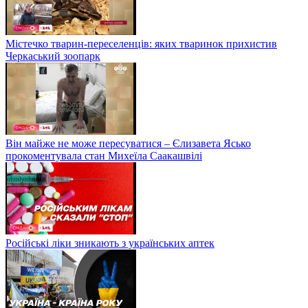
Містечко тварин-переселенців: яких тваринок прихистив
Черкаський зоопарк
Він майже не може пересуватися – Єлизавета Ясько
прокоментувала стан Михеїла Саакашвілі
Російські ліки зникають з українських аптек