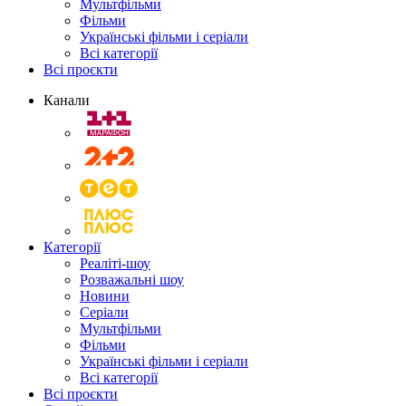
Мультфільми
Фільми
Українські фільми і серіали
Всі категорії
Всі проєкти
Канали
Категорії
Реаліті-шоу
Розважальні шоу
Новини
Серіали
Мультфільми
Фільми
Українські фільми і серіали
Всі категорії
Всі проєкти