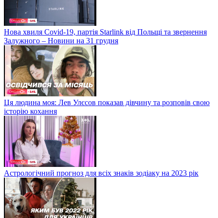
Нова хвиля Covid-19, партія Starlink від Польщі та звернення
Залужного – Новини на 31 грудня
Ця людина моя: Лев Улєсов показав дівчину та розповів свою
історію кохання
Астрологічний прогноз для всіх знаків зодіаку на 2023 рік