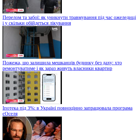
Перелом та забої: як уникнути травмування під час ожеледиці
і у скільки обійдеться лікування
Пожежа, що залишила мешканців будинку без даху: хто
ремонтуватиме і як зараз живуть власники квартир
Іпотека під 3%: в Україні повноцінно запрацювала програма
єОселя