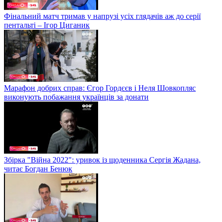
Фінальний матч тримав у напрузі усіх глядачів аж до серії
пентальті – Ігор Циганик
Марафон добрих справ: Єгор Гордєєв і Неля Шовкопляс
виконують побажання українців за донати
Збірка "Війна 2022": уривок із щоденника Сергія Жадана,
читає Богдан Бенюк