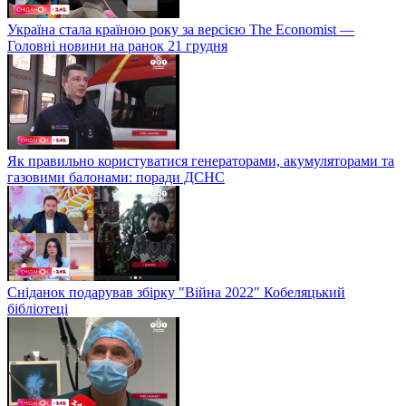
Україна стала країною року за версією The Economist —
Головні новини на ранок 21 грудня
Як правильно користуватися генераторами, акумуляторами та
газовими балонами: поради ДСНС
Сніданок подарував збірку "Війна 2022" Кобеляцький
бібліотеці