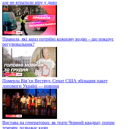
але не втратили віру у диво
Правила, які зараз потрібні кожному водію – що показує
регулювальник?
Померла Вівʼєн Вествуд, Сенат США збільшив пакет
допомоги Україні — новини
Вистава на генераторах: як театр Чорний квадрат, попри
темряву, розважає киян