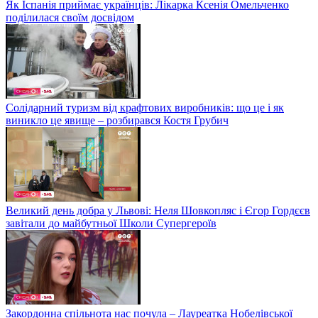
Як Іспанія приймає українців: Лікарка Ксенія Омельченко
поділилася своїм досвідом
Солідарний туризм від крафтових виробників: що це і як
виникло це явище – розбирався Костя Грубич
Великий день добра у Львові: Неля Шовкопляс і Єгор Гордєєв
завітали до майбутньої Школи Супергероїв
Закордонна спільнота нас почула – Лауреатка Нобелівської