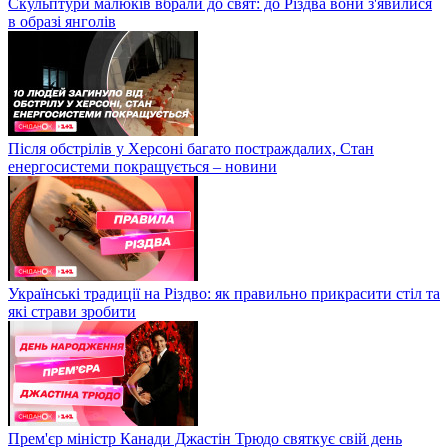
Скульптури малюків вбрали до свят: до Різдва вони з'явилися
в образі янголів
Після обстрілів у Херсоні багато постраждалих, Стан
енергосистеми покращується – новини
Українські традиції на Різдво: як правильно прикрасити стіл та
які страви зробити
Прем'єр міністр Канади Джастін Трюдо святкує свій день