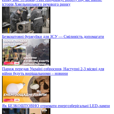
історія Хмельницького речового ринку
Безкоштовні буржуйки для ЗСУ — Сміливість допомагати
Париж передав Україні озброєння, Наступні 2-3 місяці для
війни будуть вирішальними – новини
Як БЕЗКОШТОВНО отримати енергозберігальні LED-лампи