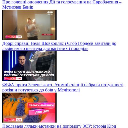
Про головні оновлення Дії та голосування на Євробачення –
Мстислав Банік
Добрі справи: Неля Шовкопляс і Єгор Гордєєв завітали до
львівського шелтера для вагітних і породіль
ФІФА проти Зеленського, Атомні станції набрали потужності,
росіяни готуються до боїв у Мелітополі
Продавала ляльки-мотанки на допомогу ЗСУ: історія Кіри