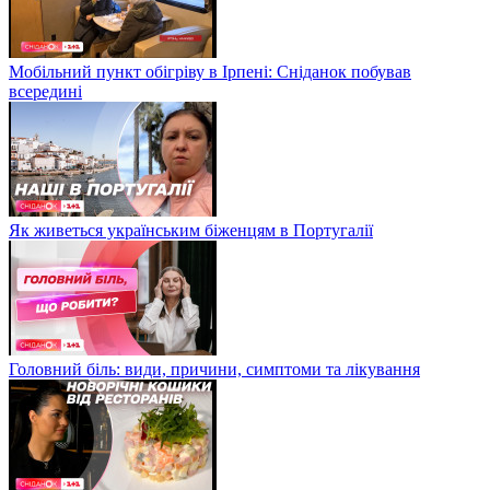
Мобільний пункт обігріву в Ірпені: Сніданок побував
всередині
Як живеться українським біженцям в Португалії
Головний біль: види, причини, симптоми та лікування