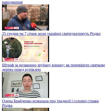
народження
25 грудня чи 7 січня: коли українці святкуватимуть Різдво
Штраф за незаконно зрубану ялинку: як перевірити святкове
дерево перед купівлею
Олена Брайченко розказала про традиції і головні страви
Різдва