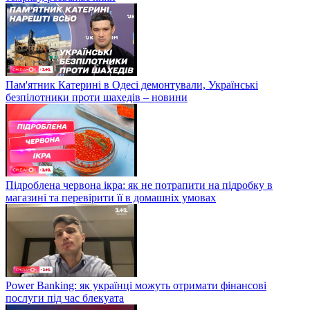
Пам'ятник Катерині в Одесі демонтували, Українські
безпілотники проти шахедів – новини
Підроблена червона ікра: як не потрапити на підробку в
магазині та перевірити її в домашніх умовах
Power Banking: як українці можуть отримати фінансові
послуги під час блекуата