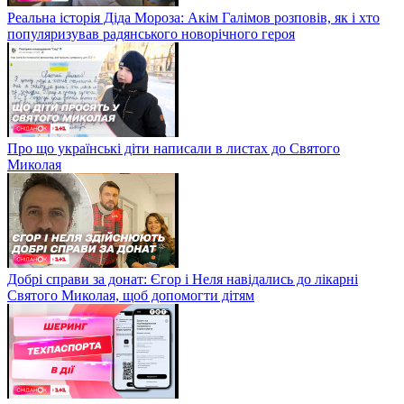
Реальна історія Діда Мороза: Акім Галімов розповів, як і хто
популяризував радянського новорічного героя
Про що українські діти написали в листах до Святого
Миколая
Добрі справи за донат: Єгор і Неля навідались до лікарні
Святого Миколая, щоб допомогти дітям