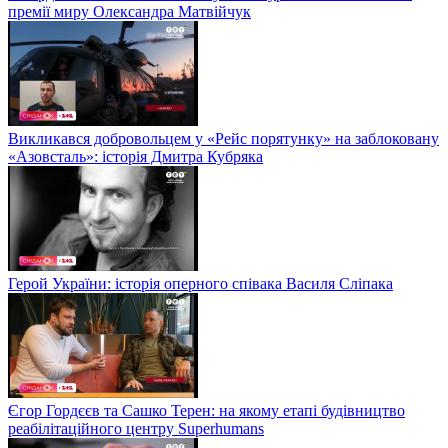
премії миру Олександра Матвійчук
Викликався добровольцем у «Рейс порятунку» на заблоковану
«Азовсталь»: історія Дмитра Кубряка
Герой України: історія оперного співака Василя Сліпака
Єгор Гордєєв та Сашко Терен: на якому етапі будівництво
реабілітаційного центру Superhumans