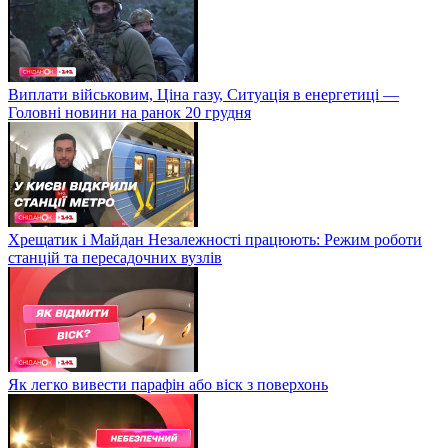
Виплати військовим, Ціна газу, Ситуація в енергетиці —
Головні новини на ранок 20 грудня
Хрещатик і Майдан Незалежності працюють: Режим роботи
станцій та пересадочних вузлів
Як легко вивести парафін або віск з поверхонь