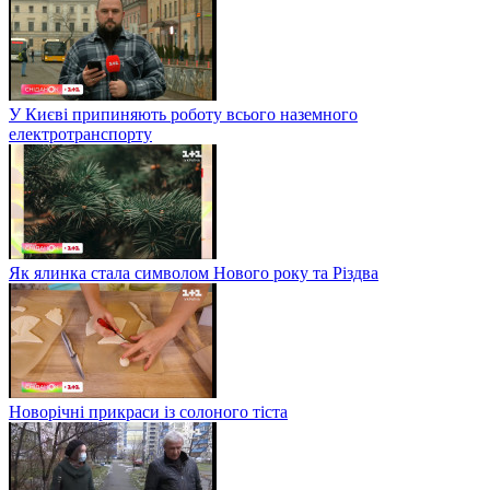
У Києві припиняють роботу всього наземного
електротранспорту
Як ялинка стала символом Нового року та Різдва
Новорічні прикраси із солоного тіста