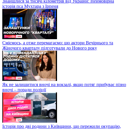
Знайшлися за тисячі кілометрів від України: Неймовірна
історія пса Мухтара з Ірпеня
Сміємось, а отже перемагаємо: що актори Вечірнього та
Жіночого кварталу підготували до Нового року
Як не залишитися вночі на вокзалі, якщо потяг прибуває пізно
вночі – поради поліції
Історія про дві родини з Київщини, що пережили окупацію,