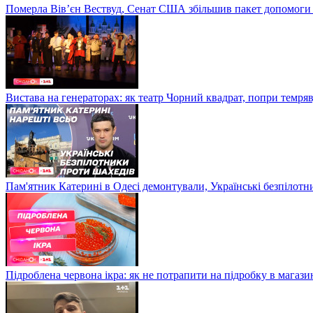
Померла Вівʼєн Вествуд, Сенат США збільшив пакет допомоги
Вистава на генераторах: як театр Чорний квадрат, попри темряв
Пам'ятник Катерині в Одесі демонтували, Українські безпілот
Підроблена червона ікра: як не потрапити на підробку в магазин