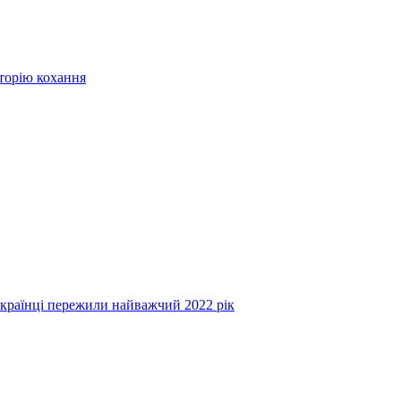
сторію кохання
українці пережили найважчий 2022 рік