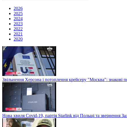
2026
2025
2024
2023
2022
2021
2020
Звільнення Херсона і потоплення крейсеру "Москва": знакові по
Нова хвиля Covid-19, партія Starlink від Польщі та звернення 