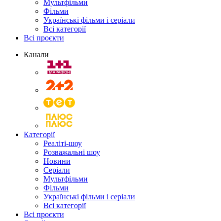
Мультфільми
Фільми
Українські фільми і серіали
Всі категорії
Всі проєкти
Канали
Категорії
Реаліті-шоу
Розважальні шоу
Новини
Серіали
Мультфільми
Фільми
Українські фільми і серіали
Всі категорії
Всі проєкти