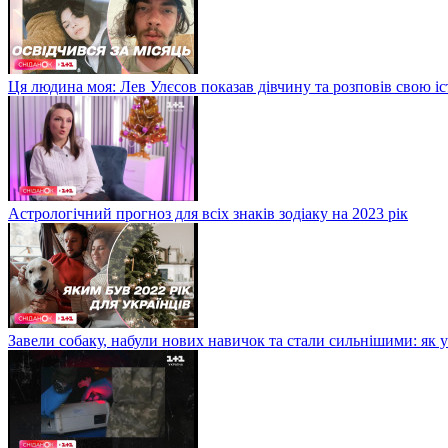
Ця людина моя: Лев Улєсов показав дівчину та розповів свою і
Астрологічний прогноз для всіх знаків зодіаку на 2023 рік
Завели собаку, набули нових навичок та стали сильнішими: як 