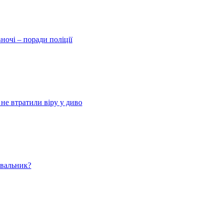
ночі – поради поліції
 не втратили віру у диво
ювальник?