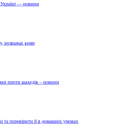
 Україні — новини
у, розважає киян
ники проти шахедів – новини
і та перевірити її в домашніх умовах