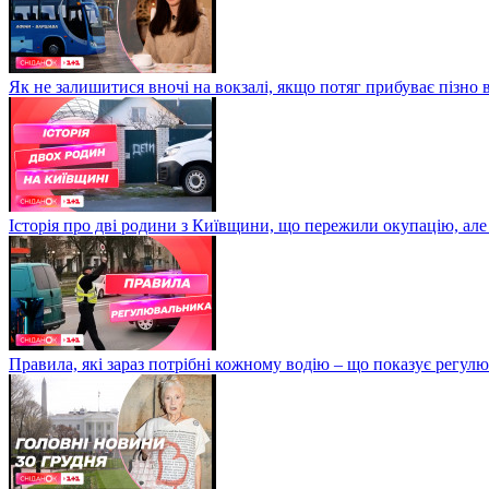
Як не залишитися вночі на вокзалі, якщо потяг прибуває пізно в
Історія про дві родини з Київщини, що пережили окупацію, але
Правила, які зараз потрібні кожному водію – що показує регул