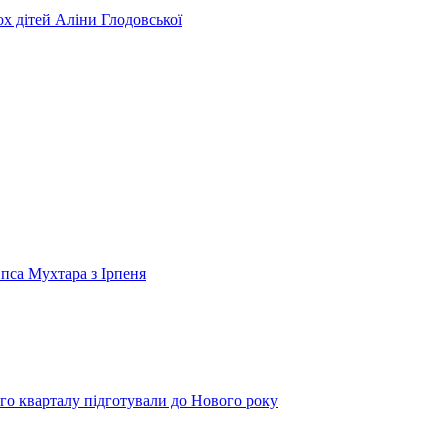
ьох дітей Аліни Глодовської
 пса Мухтара з Ірпеня
го кварталу підготували до Нового року