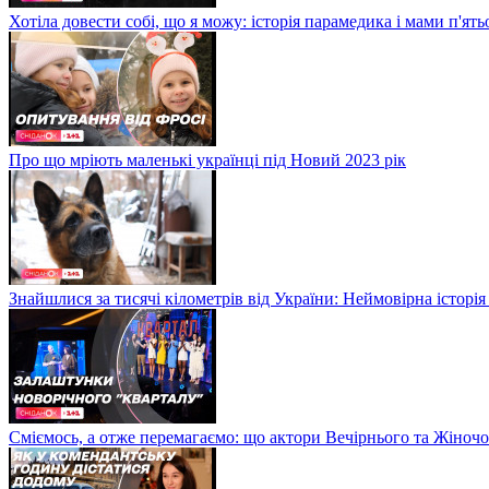
Хотіла довести собі, що я можу: історія парамедика і мами п'ят
Про що мріють маленькі українці під Новий 2023 рік
Знайшлися за тисячі кілометрів від України: Неймовірна історія
Сміємось, а отже перемагаємо: що актори Вечірнього та Жіночо