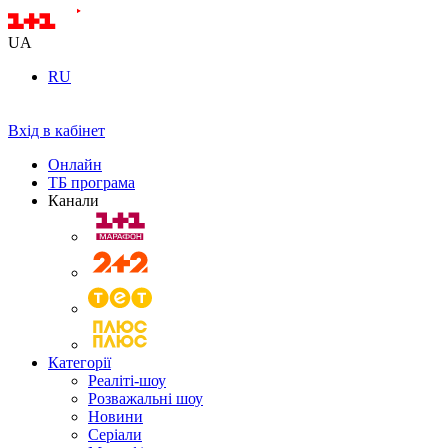
UA
RU
Вхід в кабінет
Онлайн
ТБ програма
Канали
Категорії
Реаліті-шоу
Розважальні шоу
Новини
Серіали