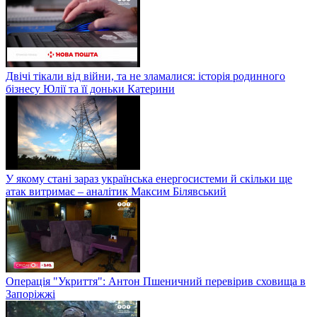
Двічі тікали від війни, та не зламалися: історія родинного
бізнесу Юлії та її доньки Катерини
У якому стані зараз українська енергосистеми й скільки ще
атак витримає – аналітик Максим Білявський
Операція "Укриття": Антон Пшеничний перевірив сховища в
Запоріжжі