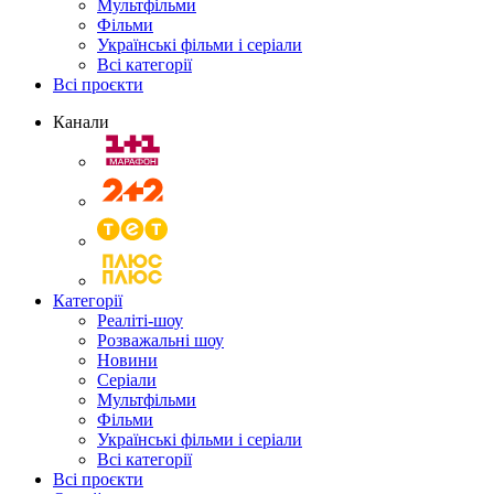
Мультфільми
Фільми
Українські фільми і серіали
Всі категорії
Всі проєкти
Канали
Категорії
Реаліті-шоу
Розважальні шоу
Новини
Серіали
Мультфільми
Фільми
Українські фільми і серіали
Всі категорії
Всі проєкти