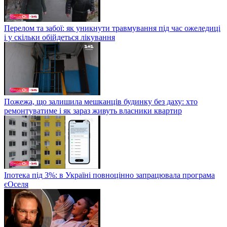
Перелом та забої: як уникнути травмування під час ожеледиці
і у скільки обійдеться лікування
Пожежа, що залишила мешканців будинку без даху: хто
ремонтуватиме і як зараз живуть власники квартир
Іпотека під 3%: в Україні повноцінно запрацювала програма
єОселя