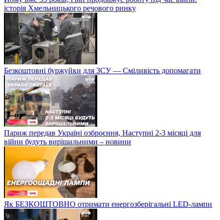
історія Хмельницького речового ринку
Безкоштовні буржуйки для ЗСУ — Сміливість допомагати
Париж передав Україні озброєння, Наступні 2-3 місяці для
війни будуть вирішальними – новини
Як БЕЗКОШТОВНО отримати енергозберігальні LED-лампи