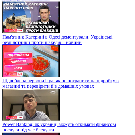
Пам'ятник Катерині в Одесі демонтували, Українські
безпілотники проти шахедів – новини
Підроблена червона ікра: як не потрапити на підробку в
магазині та перевірити її в домашніх умовах
Power Banking: як українці можуть отримати фінансові
послуги під час блекуата