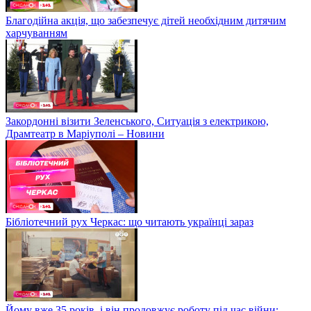
Благодійна акція, що забезпечує дітей необхідним дитячим
харчуванням
Закордонні візити Зеленського, Ситуація з електрикою,
Драмтеатр в Маріуполі – Новини
Бібліотечний рух Черкас: що читають українці зараз
Йому вже 35 років, і він продовжує роботу під час війни: