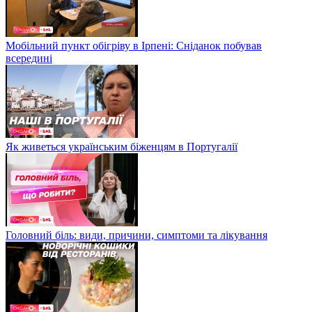
Мобільний пункт обігріву в Ірпені: Сніданок побував
всередині
Як живеться українським біженцям в Португалії
Головний біль: види, причини, симптоми та лікування