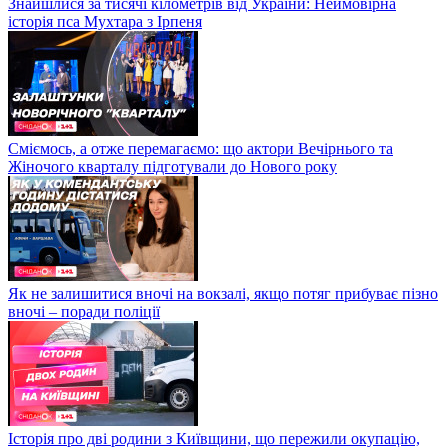
Знайшлися за тисячі кілометрів від України: Неймовірна
історія пса Мухтара з Ірпеня
Сміємось, а отже перемагаємо: що актори Вечірнього та
Жіночого кварталу підготували до Нового року
Як не залишитися вночі на вокзалі, якщо потяг прибуває пізно
вночі – поради поліції
Історія про дві родини з Київщини, що пережили окупацію,