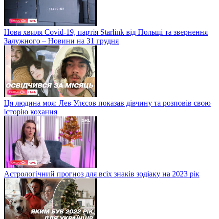
Нова хвиля Covid-19, партія Starlink від Польщі та звернення
Залужного – Новини на 31 грудня
Ця людина моя: Лев Улєсов показав дівчину та розповів свою
історію кохання
Астрологічний прогноз для всіх знаків зодіаку на 2023 рік