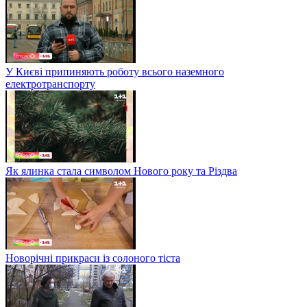
У Києві припиняють роботу всього наземного
електротранспорту
Як ялинка стала символом Нового року та Різдва
Новорічні прикраси із солоного тіста