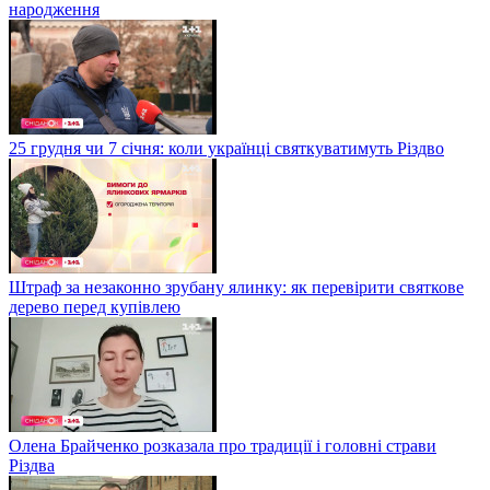
народження
25 грудня чи 7 січня: коли українці святкуватимуть Різдво
Штраф за незаконно зрубану ялинку: як перевірити святкове
дерево перед купівлею
Олена Брайченко розказала про традиції і головні страви
Різдва