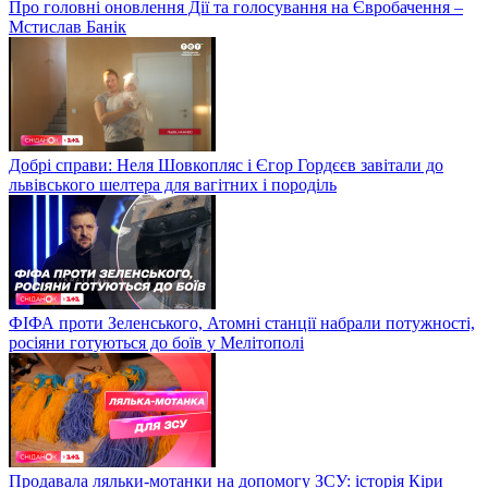
Про головні оновлення Дії та голосування на Євробачення –
Мстислав Банік
Добрі справи: Неля Шовкопляс і Єгор Гордєєв завітали до
львівського шелтера для вагітних і породіль
ФІФА проти Зеленського, Атомні станції набрали потужності,
росіяни готуються до боїв у Мелітополі
Продавала ляльки-мотанки на допомогу ЗСУ: історія Кіри