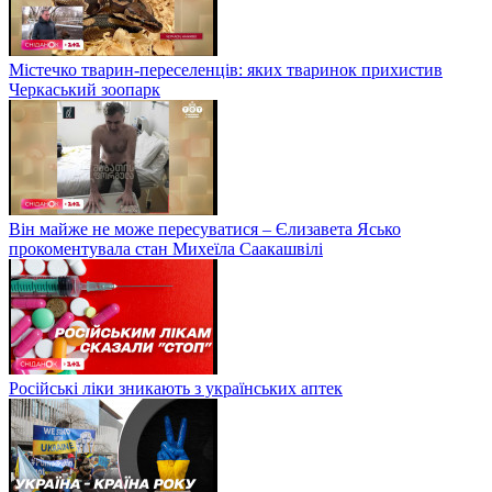
Містечко тварин-переселенців: яких тваринок прихистив
Черкаський зоопарк
Він майже не може пересуватися – Єлизавета Ясько
прокоментувала стан Михеїла Саакашвілі
Російські ліки зникають з українських аптек