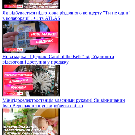
Як відбувається підготовка різдвяного концерту "Ти не один"
в колаборації 1+1 та ATLAS
Нова марка "Щедрик. Carol of the Bells" від Укрпошти
відсьогодні доступна у продажу
Мінігідроелектростанція власними руками! Як вінничанин
Іван Верещак планує виробляти світло