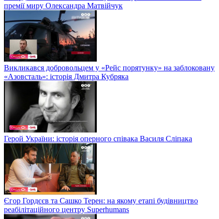
премії миру Олександра Матвійчук
Викликався добровольцем у «Рейс порятунку» на заблоковану
«Азовсталь»: історія Дмитра Кубряка
Герой України: історія оперного співака Василя Сліпака
Єгор Гордєєв та Сашко Терен: на якому етапі будівництво
реабілітаційного центру Superhumans