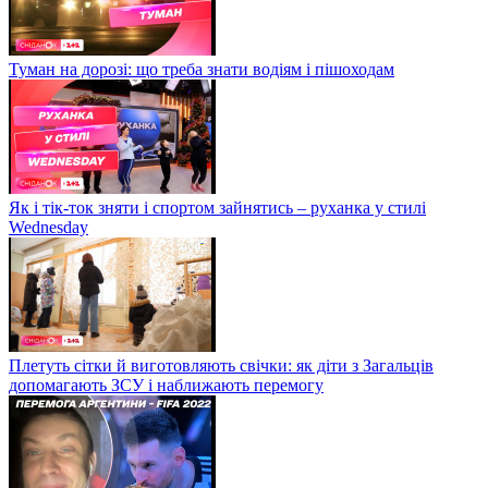
Туман на дорозі: що треба знати водіям і пішоходам
Як і тік-ток зняти і спортом зайнятись – руханка у стилі
Wednesday
Плетуть сітки й виготовляють свічки: як діти з Загальців
допомагають ЗСУ і наближають перемогу