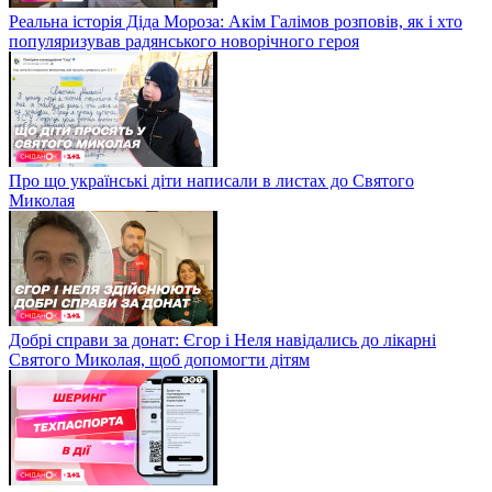
Реальна історія Діда Мороза: Акім Галімов розповів, як і хто
популяризував радянського новорічного героя
Про що українські діти написали в листах до Святого
Миколая
Добрі справи за донат: Єгор і Неля навідались до лікарні
Святого Миколая, щоб допомогти дітям