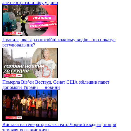
але не втратили віру у диво
Правила, які зараз потрібні кожному водію – що показує
регулювальник?
Померла Вівʼєн Вествуд, Сенат США збільшив пакет
допомоги Україні — новини
Вистава на генераторах: як театр Чорний квадрат, попри
темряву, розважає киян