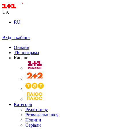
UA
RU
Вхід в кабінет
Онлайн
ТБ програма
Канали
Категорії
Реаліті-шоу
Розважальні шоу
Новини
Серіали