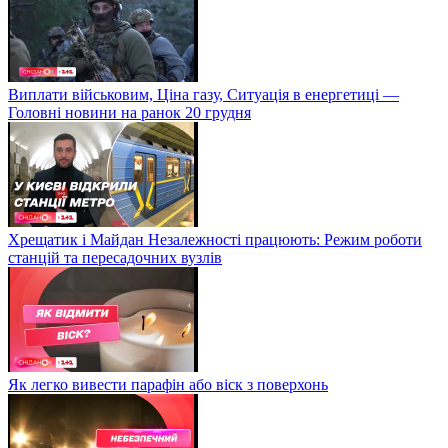
Виплати військовим, Ціна газу, Ситуація в енергетиці —
Головні новини на ранок 20 грудня
Хрещатик і Майдан Незалежності працюють: Режим роботи
станцій та пересадочних вузлів
Як легко вивести парафін або віск з поверхонь