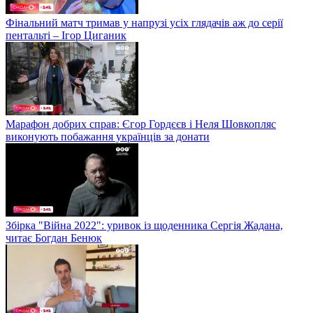
Фінальний матч тримав у напрузі усіх глядачів аж до серії
пентальті – Ігор Циганик
Марафон добрих справ: Єгор Гордєєв і Неля Шовкопляс
виконують побажання українців за донати
Збірка "Війна 2022": уривок із щоденника Сергія Жадана,
читає Богдан Бенюк