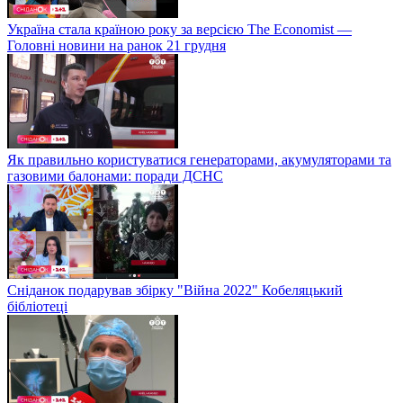
Україна стала країною року за версією The Economist —
Головні новини на ранок 21 грудня
Як правильно користуватися генераторами, акумуляторами та
газовими балонами: поради ДСНС
Сніданок подарував збірку "Війна 2022" Кобеляцький
бібліотеці