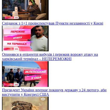
Сніданок з 1+1 проінспектував Пункти незламності у Києві
Опинявся в епіцентрі вибухів і пережив ворожу атаку на
харківський термінал – НЕПЕРЕМОЖНІ
Президент України вперше покинув державу з 24 лютого, аби
виступити у Конгресі США