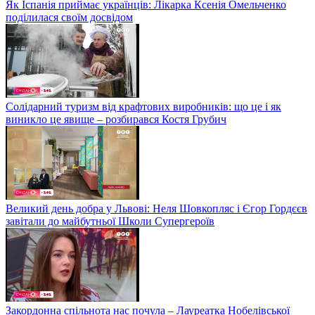
Як Іспанія приймає українців: Лікарка Ксенія Омельченко
поділилася своїм досвідом
Солідарний туризм від крафтових виробників: що це і як
виникло це явище – розбирався Костя Грубич
Великий день добра у Львові: Неля Шовкопляс і Єгор Гордєєв
завітали до майбутньої Школи Супергероїв
Закордонна спільнота нас почула – Лауреатка Нобелівської