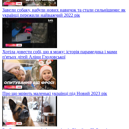
Завели собаку, набули нових навичок та стали сильнішими: як
українці пережили найважчий 2022 рік
Хотіла довести собі, що я можу: історія парамедика і мами
п'ятьох дітей Аліни Глодовської
Про що мріють маленькі українці під Новий 2023 рік