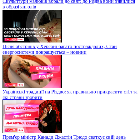
Скульптури малюків вбрали до свят: до Різдва вони з'явилися
в образі янголів
Після обстрілів у Херсоні багато постраждалих, Стан
енергосистеми покращується – новини
Українські традиції на Різдво: як правильно прикрасити стіл та
які страви зробити
Прем'єр міністр Канади Джастін Трюдо святкує свій день