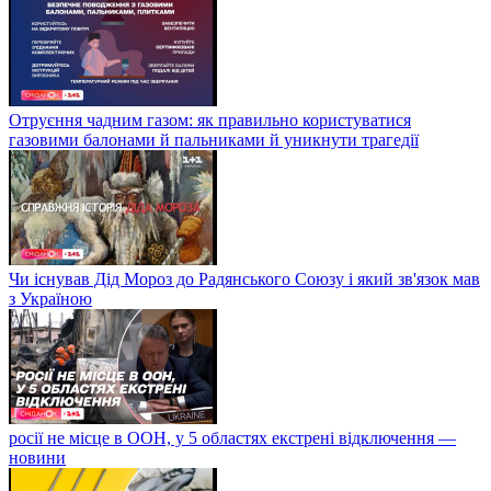
Отруєння чадним газом: як правильно користуватися
газовими балонами й пальниками й уникнути трагедії
Чи існував Дід Мороз до Радянського Союзу і який зв'язок мав
з Україною
росії не місце в ООН, у 5 областях екстрені відключення —
новини