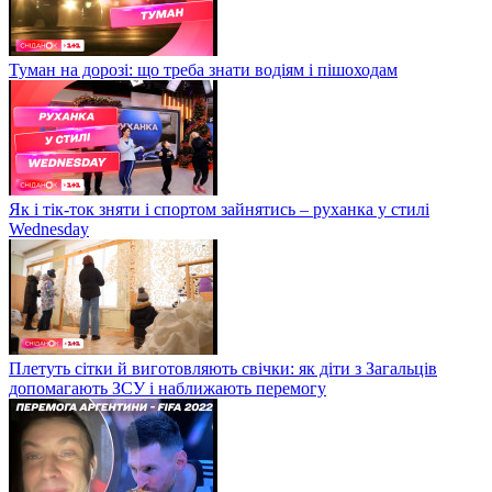
Туман на дорозі: що треба знати водіям і пішоходам
Як і тік-ток зняти і спортом зайнятись – руханка у стилі
Wednesday
Плетуть сітки й виготовляють свічки: як діти з Загальців
допомагають ЗСУ і наближають перемогу