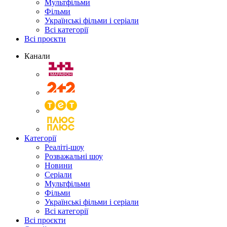
Мультфільми
Фільми
Українські фільми і серіали
Всі категорії
Всі проєкти
Канали
Категорії
Реаліті-шоу
Розважальні шоу
Новини
Серіали
Мультфільми
Фільми
Українські фільми і серіали
Всі категорії
Всі проєкти