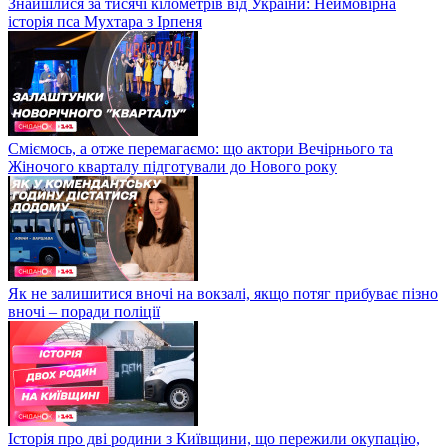
Знайшлися за тисячі кілометрів від України: Неймовірна
історія пса Мухтара з Ірпеня
Сміємось, а отже перемагаємо: що актори Вечірнього та
Жіночого кварталу підготували до Нового року
Як не залишитися вночі на вокзалі, якщо потяг прибуває пізно
вночі – поради поліції
Історія про дві родини з Київщини, що пережили окупацію,