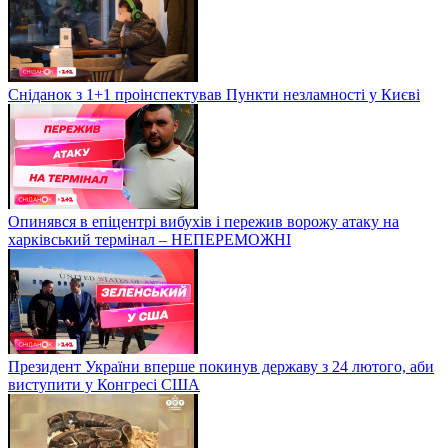
Сніданок з 1+1 проінспектував Пункти незламності у Києві
Опинявся в епіцентрі вибухів і пережив ворожу атаку на
харківський термінал – НЕПЕРЕМОЖНІ
Президент України вперше покинув державу з 24 лютого, аби
виступити у Конгресі США