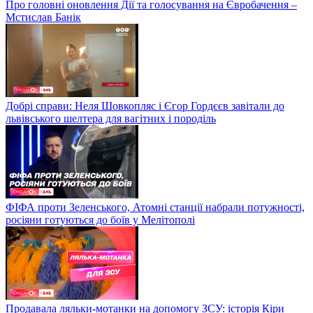
Про головні оновлення Дії та голосування на Євробачення –
Мстислав Банік
Добрі справи: Неля Шовкопляс і Єгор Гордєєв завітали до
львівського шелтера для вагітних і породіль
ФІФА проти Зеленського, Атомні станції набрали потужності,
росіяни готуються до боїв у Мелітополі
Продавала ляльки-мотанки на допомогу ЗСУ: історія Кіри