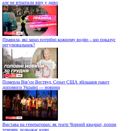
але не втратили віру у диво
Правила, які зараз потрібні кожному водію – що показує
регулювальник?
Померла Вівʼєн Вествуд, Сенат США збільшив пакет
допомоги Україні — новини
Вистава на генераторах: як театр Чорний квадрат, попри
темряву, розважає киян