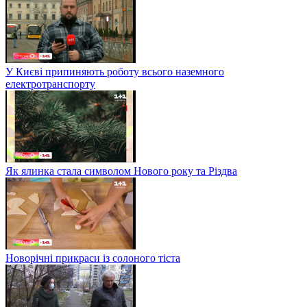
У Києві припиняють роботу всього наземного
електротранспорту
Як ялинка стала символом Нового року та Різдва
Новорічні прикраси із солоного тіста