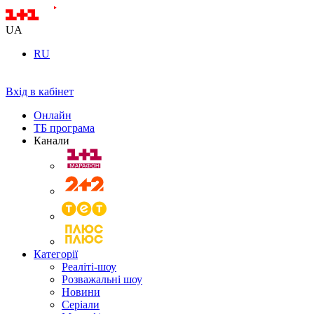
UA
RU
Вхід в кабінет
Онлайн
ТБ програма
Канали
Категорії
Реаліті-шоу
Розважальні шоу
Новини
Серіали