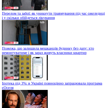
Перелом та забої: як уникнути травмування під час ожеледиці
і у скільки обійдеться лікування
Пожежа, що залишила мешканців будинку без даху: хто
ремонтуватиме і як зараз живуть власники квартир
Іпотека під 3%: в Україні повноцінно запрацювала програма
єОселя