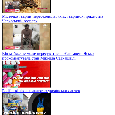
Містечко тварин-переселенців: яких тваринок прихистив
Черкаський зоопарк
Він майже не може пересуватися – Єлизавета Ясько
прокоментувала стан Михеїла Саакашвілі
Російські ліки зникають з українських аптек