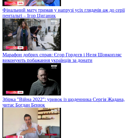
Фінальний матч тримав у напрузі усіх глядачів аж до серії
пентальті – Ігор Циганик
Марафон добрих справ: Єгор Гордєєв і Неля Шовкопляс
виконують побажання українців за донати
Збірка "Війна 2022": уривок із щоденника Сергія Жадана,
читає Богдан Бенюк