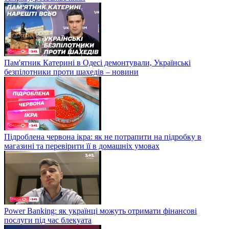
Пам'ятник Катерині в Одесі демонтували, Українські
безпілотники проти шахедів – новини
Підроблена червона ікра: як не потрапити на підробку в
магазині та перевірити її в домашніх умовах
Power Banking: як українці можуть отримати фінансові
послуги під час блекуата