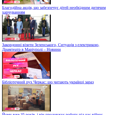
Благодійна акція, що забезпечує дітей необхідним дитячим
харчуванням
Закордонні візити Зеленського, Ситуація з електрикою,
Драмтеатр в Маріуполі – Новини
Бібліотечний рух Черкас: що читають українці зараз
Йому вже 35 років, і він продовжує роботу під час війни: