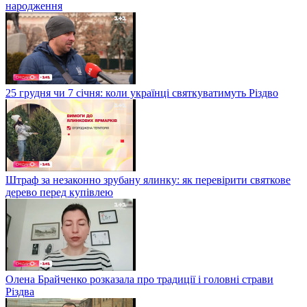
народження
25 грудня чи 7 січня: коли українці святкуватимуть Різдво
Штраф за незаконно зрубану ялинку: як перевірити святкове
дерево перед купівлею
Олена Брайченко розказала про традиції і головні страви
Різдва