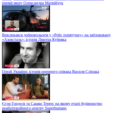
премії миру Олександра Матвійчук
Викликався добровольцем у «Рейс порятунку» на заблоковану
«Азовсталь»: історія Дмитра Кубряка
Герой України: історія оперного співака Василя Сліпака
Єгор Гордєєв та Сашко Терен: на якому етапі будівництво
реабілітаційного центру Superhumans