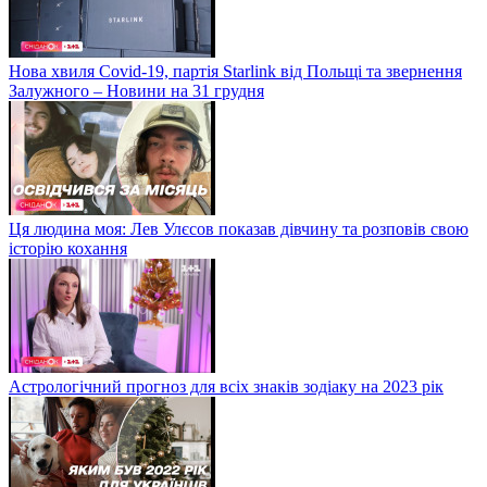
Нова хвиля Covid-19, партія Starlink від Польщі та звернення
Залужного – Новини на 31 грудня
Ця людина моя: Лев Улєсов показав дівчину та розповів свою
історію кохання
Астрологічний прогноз для всіх знаків зодіаку на 2023 рік