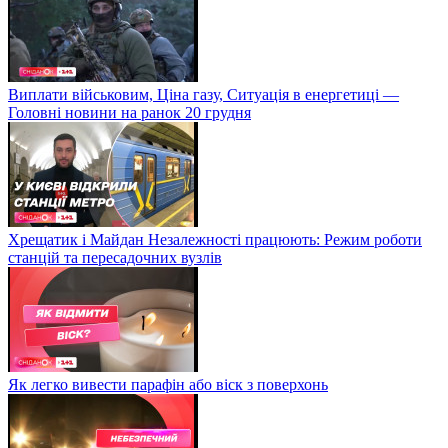
Виплати військовим, Ціна газу, Ситуація в енергетиці —
Головні новини на ранок 20 грудня
Хрещатик і Майдан Незалежності працюють: Режим роботи
станцій та пересадочних вузлів
Як легко вивести парафін або віск з поверхонь