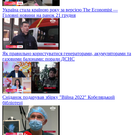
Україна стала країною року за версією The Economist —
Головні новини на ранок 21 грудня
Як правильно користуватися генераторами, акумуляторами та
газовими балонами: поради ДСНС
Сніданок подарував збірку "Війна 2022" Кобеляцький
бібліотеці