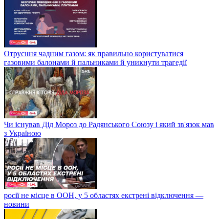
Отруєння чадним газом: як правильно користуватися
газовими балонами й пальниками й уникнути трагедії
Чи існував Дід Мороз до Радянського Союзу і який зв'язок мав
з Україною
росії не місце в ООН, у 5 областях екстрені відключення —
новини