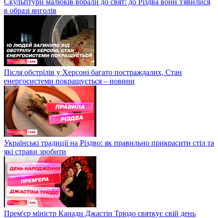
Скульптури малюків вбрали до свят: до Різдва вони з'явилися
в образі янголів
Після обстрілів у Херсоні багато постраждалих, Стан
енергосистеми покращується – новини
Українські традиції на Різдво: як правильно прикрасити стіл та
які страви зробити
Прем'єр міністр Канади Джастін Трюдо святкує свій день