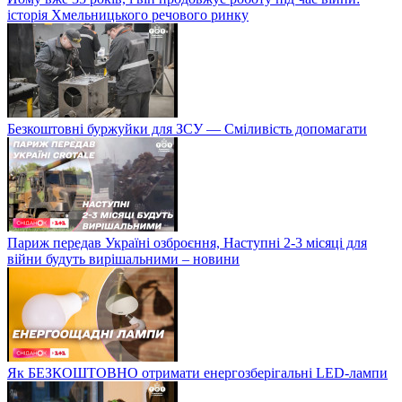
історія Хмельницького речового ринку
Безкоштовні буржуйки для ЗСУ — Сміливість допомагати
Париж передав Україні озброєння, Наступні 2-3 місяці для
війни будуть вирішальними – новини
Як БЕЗКОШТОВНО отримати енергозберігальні LED-лампи