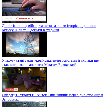
Двічі тікали від війни, та не зламалися: історія родинного
бізнесу Юлії та її доньки Катерини
У якому стані зараз українська енергосистеми й скільки ще
атак витримає – аналітик Максим Білявський
Операція "Укриття": Антон Пшеничний перевірив сховища в
Запоріжжі