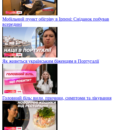
Мобільний пункт обігріву в Ірпені: Сніданок побував
всередині
Як живеться українським біженцям в Португалії
Головний біль: види, причини, симптоми та лікування