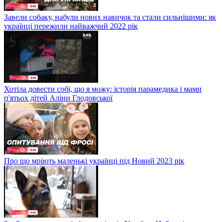
Завели собаку, набули нових навичок та стали сильнішими: як
українці пережили найважчий 2022 рік
Хотіла довести собі, що я можу: історія парамедика і мами
п'ятьох дітей Аліни Глодовської
Про що мріють маленькі українці під Новий 2023 рік