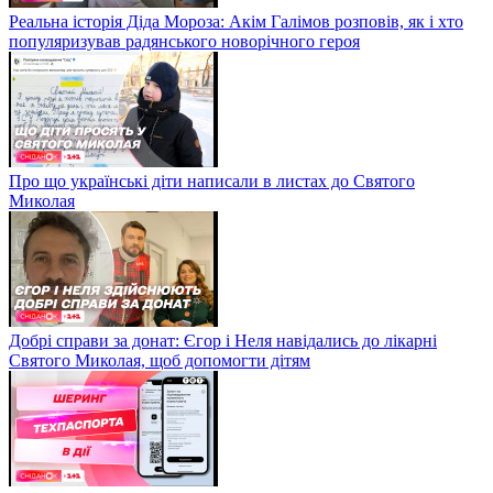
Реальна історія Діда Мороза: Акім Галімов розповів, як і хто
популяризував радянського новорічного героя
Про що українські діти написали в листах до Святого
Миколая
Добрі справи за донат: Єгор і Неля навідались до лікарні
Святого Миколая, щоб допомогти дітям