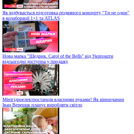
Як відбувається підготовка різдвяного концерту "Ти не один"
в колаборації 1+1 та ATLAS
Нова марка "Щедрик. Carol of the Bells" від Укрпошти
відсьогодні доступна у продажу
Мінігідроелектростанція власними руками! Як вінничанин
Іван Верещак планує виробляти світло