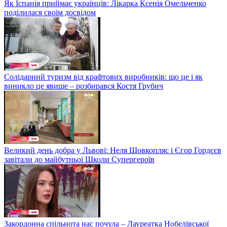
Як Іспанія приймає українців: Лікарка Ксенія Омельченко
поділилася своїм досвідом
Солідарний туризм від крафтових виробників: що це і як
виникло це явище – розбирався Костя Грубич
Великий день добра у Львові: Неля Шовкопляс і Єгор Гордєєв
завітали до майбутньої Школи Супергероїв
Закордонна спільнота нас почула – Лауреатка Нобелівської