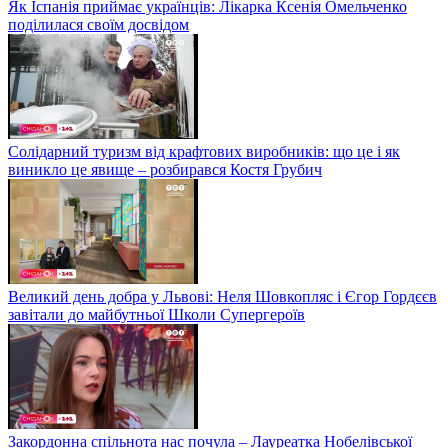
Як Іспанія приймає українців: Лікарка Ксенія Омельченко
поділилася своїм досвідом
Солідарний туризм від крафтових виробників: що це і як
виникло це явище – розбирався Костя Грубич
Великий день добра у Львові: Неля Шовкопляс і Єгор Гордєєв
завітали до майбутньої Школи Супергероїв
Закордонна спільнота нас почула – Лауреатка Нобелівської