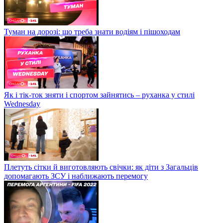
Туман на дорозі: що треба знати водіям і пішоходам
Як і тік-ток зняти і спортом зайнятись – руханка у стилі
Wednesday
Плетуть сітки й виготовляють свічки: як діти з Загальців
допомагають ЗСУ і наближають перемогу