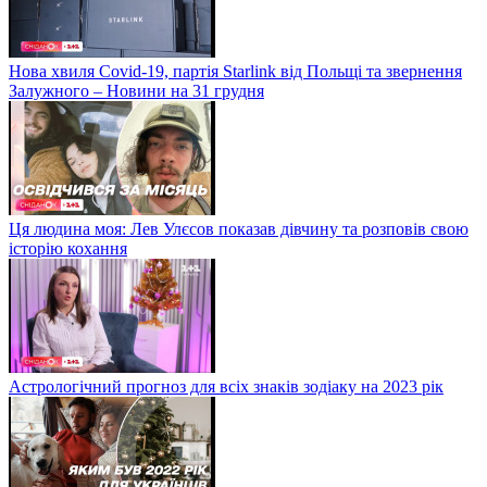
Нова хвиля Covid-19, партія Starlink від Польщі та звернення
Залужного – Новини на 31 грудня
Ця людина моя: Лев Улєсов показав дівчину та розповів свою
історію кохання
Астрологічний прогноз для всіх знаків зодіаку на 2023 рік