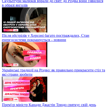
Скульптури малюків вбрали до свят: до Різдва вони з'явилися
в образі янголів
Після обстрілів у Херсоні багато постраждалих, Стан
енергосистеми покращується – новини
Українські традиції на Різдво: як правильно прикрасити стіл та
які страви зробити
Прем'єр міністр Канади Джастін Трюдо святкує свій день