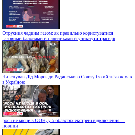
Отруєння чадним газом: як правильно користуватися
газовими балонами й пальниками й уникнути трагедії
Чи існував Дід Мороз до Радянського Союзу і який зв'язок мав
з Україною
росії не місце в ООН, у 5 областях екстрені відключення —
новини