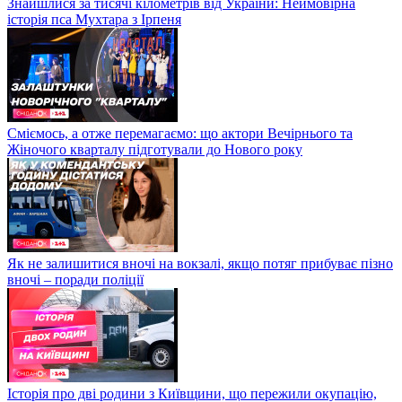
Знайшлися за тисячі кілометрів від України: Неймовірна
історія пса Мухтара з Ірпеня
Сміємось, а отже перемагаємо: що актори Вечірнього та
Жіночого кварталу підготували до Нового року
Як не залишитися вночі на вокзалі, якщо потяг прибуває пізно
вночі – поради поліції
Історія про дві родини з Київщини, що пережили окупацію,