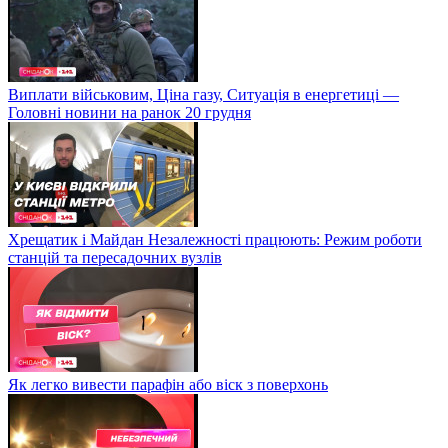
Виплати військовим, Ціна газу, Ситуація в енергетиці —
Головні новини на ранок 20 грудня
Хрещатик і Майдан Незалежності працюють: Режим роботи
станцій та пересадочних вузлів
Як легко вивести парафін або віск з поверхонь