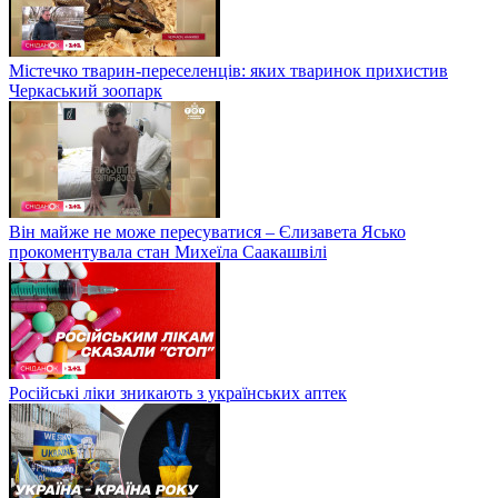
Містечко тварин-переселенців: яких тваринок прихистив
Черкаський зоопарк
Він майже не може пересуватися – Єлизавета Ясько
прокоментувала стан Михеїла Саакашвілі
Російські ліки зникають з українських аптек