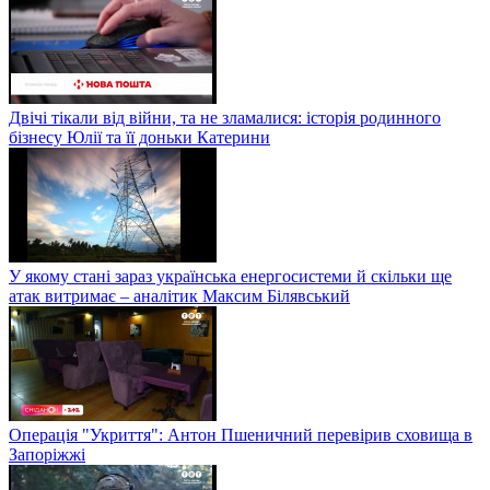
Двічі тікали від війни, та не зламалися: історія родинного
бізнесу Юлії та її доньки Катерини
У якому стані зараз українська енергосистеми й скільки ще
атак витримає – аналітик Максим Білявський
Операція "Укриття": Антон Пшеничний перевірив сховища в
Запоріжжі