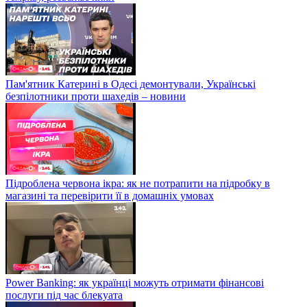
Пам'ятник Катерині в Одесі демонтували, Українські
безпілотники проти шахедів – новини
Підроблена червона ікра: як не потрапити на підробку в
магазині та перевірити її в домашніх умовах
Power Banking: як українці можуть отримати фінансові
послуги під час блекуата