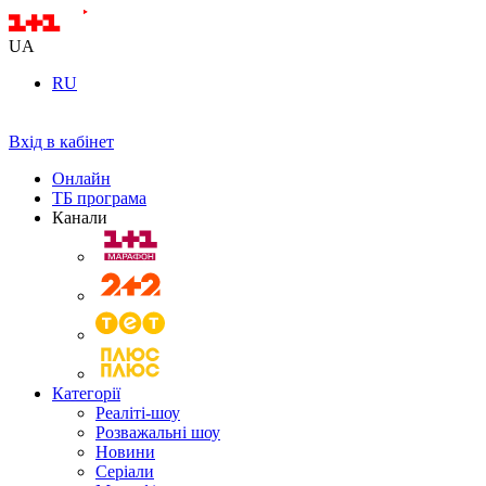
UA
RU
Вхід в кабінет
Онлайн
ТБ програма
Канали
Категорії
Реаліті-шоу
Розважальні шоу
Новини
Серіали