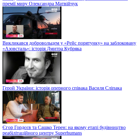
премії миру Олександра Матвійчук
Викликався добровольцем у «Рейс порятунку» на заблоковану
«Азовсталь»: історія Дмитра Кубряка
Герой України: історія оперного співака Василя Сліпака
Єгор Гордєєв та Сашко Терен: на якому етапі будівництво
реабілітаційного центру Superhumans