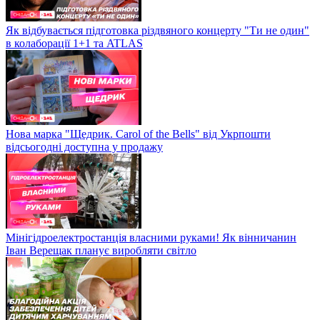
Як відбувається підготовка різдвяного концерту "Ти не один"
в колаборації 1+1 та ATLAS
Нова марка "Щедрик. Carol of the Bells" від Укрпошти
відсьогодні доступна у продажу
Мінігідроелектростанція власними руками! Як вінничанин
Іван Верещак планує виробляти світло