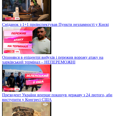
Сніданок з 1+1 проінспектував Пункти незламності у Києві
Опинявся в епіцентрі вибухів і пережив ворожу атаку на
харківський термінал – НЕПЕРЕМОЖНІ
Президент України вперше покинув державу з 24 лютого, аби
виступити у Конгресі США