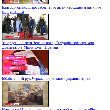
Благодійна акція, що забезпечує дітей необхідним дитячим
харчуванням
Закордонні візити Зеленського, Ситуація з електрикою,
Драмтеатр в Маріуполі – Новини
Бібліотечний рух Черкас: що читають українці зараз
Йому вже 35 років, і він продовжує роботу під час війни: