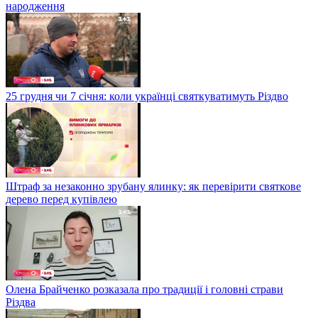
народження
25 грудня чи 7 січня: коли українці святкуватимуть Різдво
Штраф за незаконно зрубану ялинку: як перевірити святкове
дерево перед купівлею
Олена Брайченко розказала про традиції і головні страви
Різдва