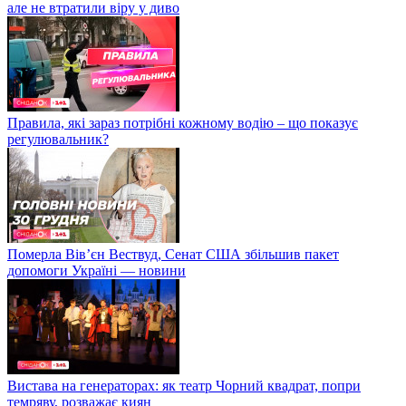
але не втратили віру у диво
Правила, які зараз потрібні кожному водію – що показує
регулювальник?
Померла Вівʼєн Вествуд, Сенат США збільшив пакет
допомоги Україні — новини
Вистава на генераторах: як театр Чорний квадрат, попри
темряву, розважає киян