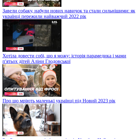
Завели собаку, набули нових навичок та стали сильнішими: як
українці пережили найважчий 2022 рік
Хотіла довести собі, що я можу: історія парамедика і мами
п'ятьох дітей Аліни Глодовської
Про що мріють маленькі українці під Новий 2023 рік