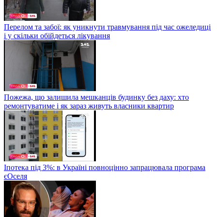
Перелом та забої: як уникнути травмування під час ожеледиці
і у скільки обійдеться лікування
Пожежа, що залишила мешканців будинку без даху: хто
ремонтуватиме і як зараз живуть власники квартир
Іпотека під 3%: в Україні повноцінно запрацювала програма
єОселя