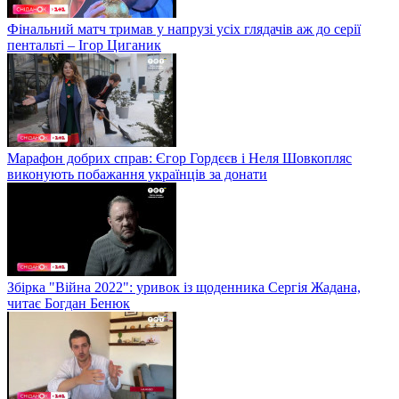
Фінальний матч тримав у напрузі усіх глядачів аж до серії
пентальті – Ігор Циганик
Марафон добрих справ: Єгор Гордєєв і Неля Шовкопляс
виконують побажання українців за донати
Збірка "Війна 2022": уривок із щоденника Сергія Жадана,
читає Богдан Бенюк