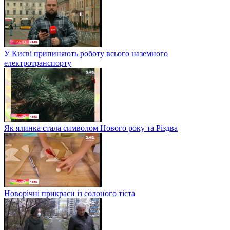
У Києві припиняють роботу всього наземного
електротранспорту
Як ялинка стала символом Нового року та Різдва
Новорічні прикраси із солоного тіста