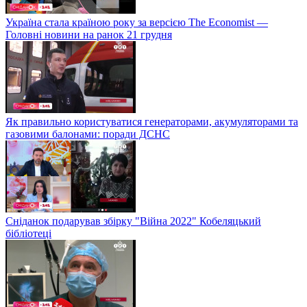
Україна стала країною року за версією The Economist —
Головні новини на ранок 21 грудня
Як правильно користуватися генераторами, акумуляторами та
газовими балонами: поради ДСНС
Сніданок подарував збірку "Війна 2022" Кобеляцький
бібліотеці