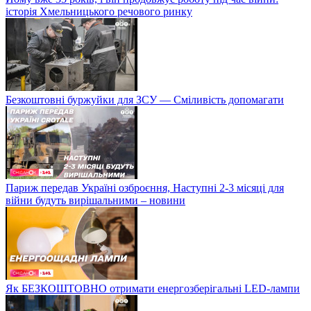
історія Хмельницького речового ринку
Безкоштовні буржуйки для ЗСУ — Сміливість допомагати
Париж передав Україні озброєння, Наступні 2-3 місяці для
війни будуть вирішальними – новини
Як БЕЗКОШТОВНО отримати енергозберігальні LED-лампи