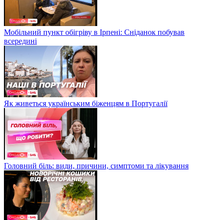
Мобільний пункт обігріву в Ірпені: Сніданок побував
всередині
Як живеться українським біженцям в Португалії
Головний біль: види, причини, симптоми та лікування