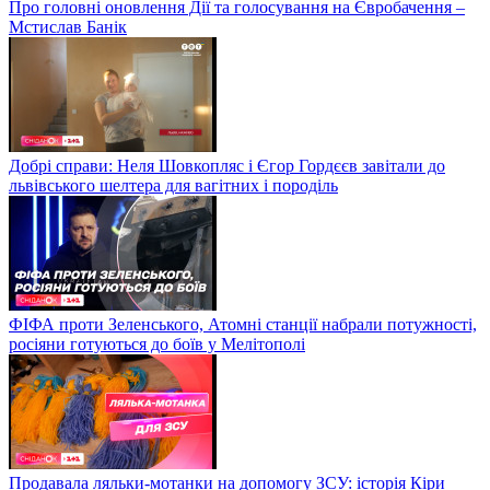
Про головні оновлення Дії та голосування на Євробачення –
Мстислав Банік
Добрі справи: Неля Шовкопляс і Єгор Гордєєв завітали до
львівського шелтера для вагітних і породіль
ФІФА проти Зеленського, Атомні станції набрали потужності,
росіяни готуються до боїв у Мелітополі
Продавала ляльки-мотанки на допомогу ЗСУ: історія Кіри