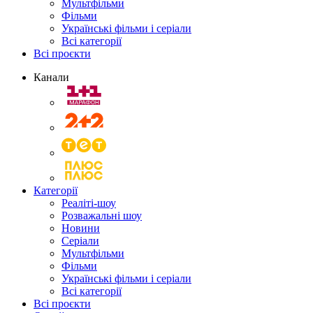
Мультфільми
Фільми
Українські фільми і серіали
Всі категорії
Всі проєкти
Канали
Категорії
Реаліті-шоу
Розважальні шоу
Новини
Серіали
Мультфільми
Фільми
Українські фільми і серіали
Всі категорії
Всі проєкти