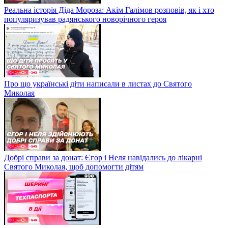
Реальна історія Діда Мороза: Акім Галімов розповів, як і хто
популяризував радянського новорічного героя
Про що українські діти написали в листах до Святого
Миколая
Добрі справи за донат: Єгор і Неля навідались до лікарні
Святого Миколая, щоб допомогти дітям