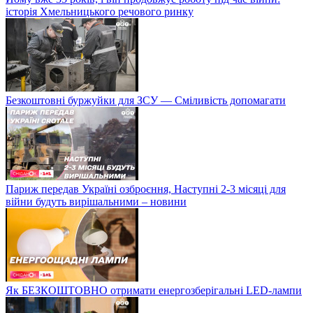
історія Хмельницького речового ринку
Безкоштовні буржуйки для ЗСУ — Сміливість допомагати
Париж передав Україні озброєння, Наступні 2-3 місяці для
війни будуть вирішальними – новини
Як БЕЗКОШТОВНО отримати енергозберігальні LED-лампи