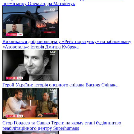
премії миру Олександра Матвійчук
Викликався добровольцем у «Рейс порятунку» на заблоковану
«Азовсталь»: історія Дмитра Кубряка
Герой України: історія оперного співака Василя Сліпака
Єгор Гордєєв та Сашко Терен: на якому етапі будівництво
реабілітаційного центру Superhumans