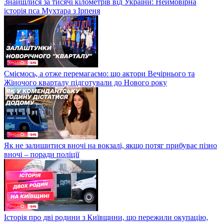
Знайшлися за тисячі кілометрів від України: Неймовірна
історія пса Мухтара з Ірпеня
Сміємось, а отже перемагаємо: що актори Вечірнього та
Жіночого кварталу підготували до Нового року
Як не залишитися вночі на вокзалі, якщо потяг прибуває пізно
вночі – поради поліції
Історія про дві родини з Київщини, що пережили окупацію,