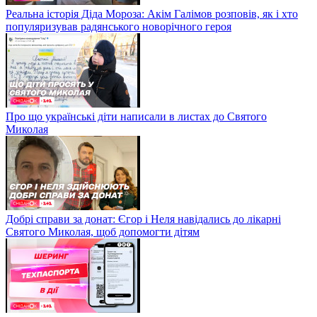
Реальна історія Діда Мороза: Акім Галімов розповів, як і хто
популяризував радянського новорічного героя
Про що українські діти написали в листах до Святого
Миколая
Добрі справи за донат: Єгор і Неля навідались до лікарні
Святого Миколая, щоб допомогти дітям