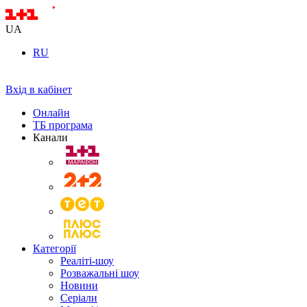
UA
RU
Вхід в кабінет
Онлайн
ТБ програма
Канали
Категорії
Реаліті-шоу
Розважальні шоу
Новини
Серіали