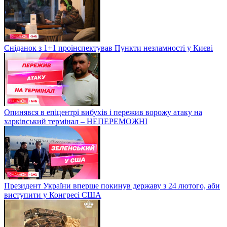
Сніданок з 1+1 проінспектував Пункти незламності у Києві
Опинявся в епіцентрі вибухів і пережив ворожу атаку на
харківський термінал – НЕПЕРЕМОЖНІ
Президент України вперше покинув державу з 24 лютого, аби
виступити у Конгресі США