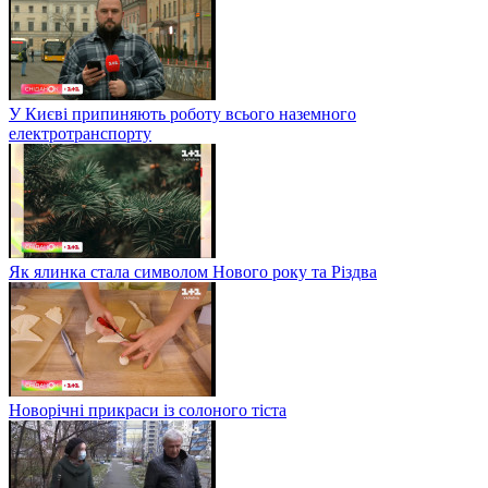
У Києві припиняють роботу всього наземного
електротранспорту
Як ялинка стала символом Нового року та Різдва
Новорічні прикраси із солоного тіста