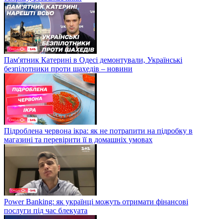
Пам'ятник Катерині в Одесі демонтували, Українські
безпілотники проти шахедів – новини
Підроблена червона ікра: як не потрапити на підробку в
магазині та перевірити її в домашніх умовах
Power Banking: як українці можуть отримати фінансові
послуги під час блекуата