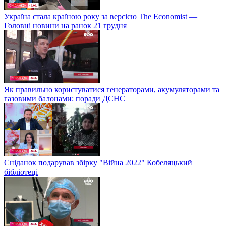
Україна стала країною року за версією The Economist —
Головні новини на ранок 21 грудня
Як правильно користуватися генераторами, акумуляторами та
газовими балонами: поради ДСНС
Сніданок подарував збірку "Війна 2022" Кобеляцький
бібліотеці