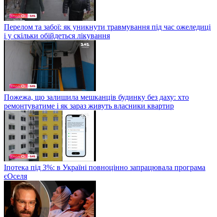
Перелом та забої: як уникнути травмування під час ожеледиці
і у скільки обійдеться лікування
Пожежа, що залишила мешканців будинку без даху: хто
ремонтуватиме і як зараз живуть власники квартир
Іпотека під 3%: в Україні повноцінно запрацювала програма
єОселя