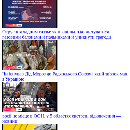
Отруєння чадним газом: як правильно користуватися
газовими балонами й пальниками й уникнути трагедії
Чи існував Дід Мороз до Радянського Союзу і який зв'язок мав
з Україною
росії не місце в ООН, у 5 областях екстрені відключення —
новини