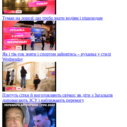
Туман на дорозі: що треба знати водіям і пішоходам
Як і тік-ток зняти і спортом зайнятись – руханка у стилі
Wednesday
Плетуть сітки й виготовляють свічки: як діти з Загальців
допомагають ЗСУ і наближають перемогу