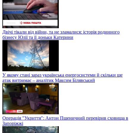
Двічі тікали від війни, та не зламалися: історія родинного
бізнесу Юлії та її доньки Катерини
У якому стані зараз українська енергосистеми й скільки ще
атак витримає – аналітик Максим Білявський
Операція "Укриття": Антон Пшеничний перевірив сховища в
Запоріжжі