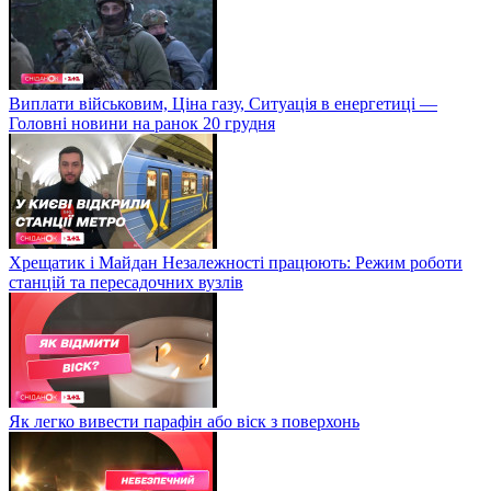
Виплати військовим, Ціна газу, Ситуація в енергетиці —
Головні новини на ранок 20 грудня
Хрещатик і Майдан Незалежності працюють: Режим роботи
станцій та пересадочних вузлів
Як легко вивести парафін або віск з поверхонь