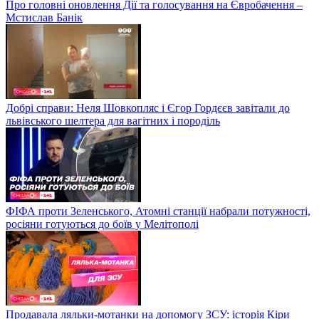
Про головні оновлення Дії та голосування на Євробачення –
Мстислав Банік
Добрі справи: Неля Шовкопляс і Єгор Гордєєв завітали до
львівського шелтера для вагітних і породіль
ФІФА проти Зеленського, Атомні станції набрали потужності,
росіяни готуються до боїв у Мелітополі
Продавала ляльки-мотанки на допомогу ЗСУ: історія Кіри