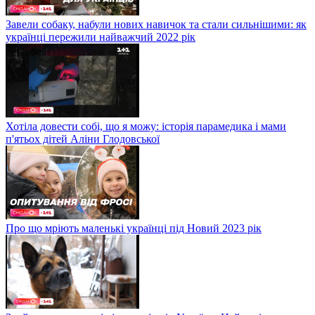
Завели собаку, набули нових навичок та стали сильнішими: як
українці пережили найважчий 2022 рік
Хотіла довести собі, що я можу: історія парамедика і мами
п'ятьох дітей Аліни Глодовської
Про що мріють маленькі українці під Новий 2023 рік