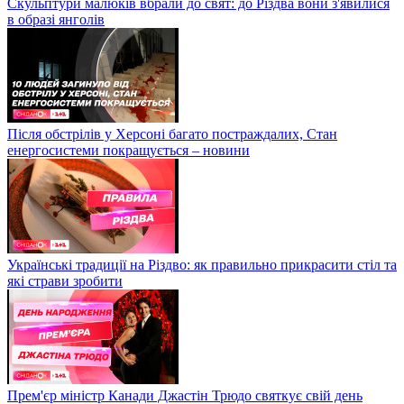
Скульптури малюків вбрали до свят: до Різдва вони з'явилися
в образі янголів
Після обстрілів у Херсоні багато постраждалих, Стан
енергосистеми покращується – новини
Українські традиції на Різдво: як правильно прикрасити стіл та
які страви зробити
Прем'єр міністр Канади Джастін Трюдо святкує свій день