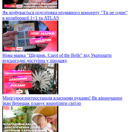
Як відбувається підготовка різдвяного концерту "Ти не один"
в колаборації 1+1 та ATLAS
Нова марка "Щедрик. Carol of the Bells" від Укрпошти
відсьогодні доступна у продажу
Мінігідроелектростанція власними руками! Як вінничанин
Іван Верещак планує виробляти світло