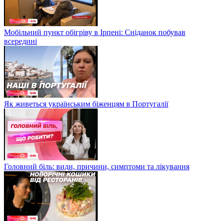
Мобільний пункт обігріву в Ірпені: Сніданок побував
всередині
Як живеться українським біженцям в Португалії
Головний біль: види, причини, симптоми та лікування