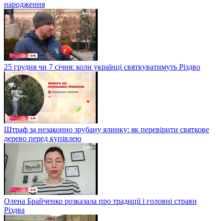
народження
25 грудня чи 7 січня: коли українці святкуватимуть Різдво
Штраф за незаконно зрубану ялинку: як перевірити святкове
дерево перед купівлею
Олена Брайченко розказала про традиції і головні страви
Різдва