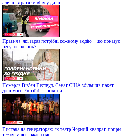
але не втратили віру у диво
Правила, які зараз потрібні кожному водію – що показує
регулювальник?
Померла Вівʼєн Вествуд, Сенат США збільшив пакет
допомоги Україні — новини
Вистава на генераторах: як театр Чорний квадрат, попри
темряву, розважає киян