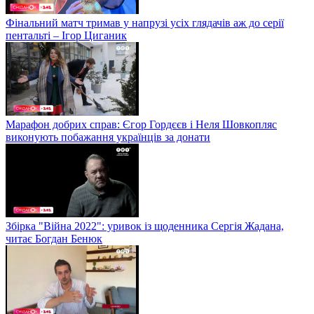
Фінальний матч тримав у напрузі усіх глядачів аж до серії
пентальті – Ігор Циганик
Марафон добрих справ: Єгор Гордєєв і Неля Шовкопляс
виконують побажання українців за донати
Збірка "Війна 2022": уривок із щоденника Сергія Жадана,
читає Богдан Бенюк