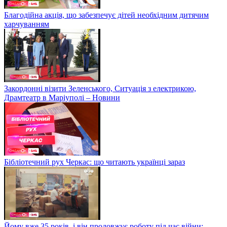
Благодійна акція, що забезпечує дітей необхідним дитячим
харчуванням
Закордонні візити Зеленського, Ситуація з електрикою,
Драмтеатр в Маріуполі – Новини
Бібліотечний рух Черкас: що читають українці зараз
Йому вже 35 років, і він продовжує роботу під час війни: