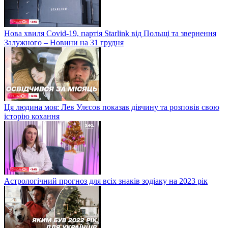
Нова хвиля Covid-19, партія Starlink від Польщі та звернення
Залужного – Новини на 31 грудня
Ця людина моя: Лев Улєсов показав дівчину та розповів свою
історію кохання
Астрологічний прогноз для всіх знаків зодіаку на 2023 рік