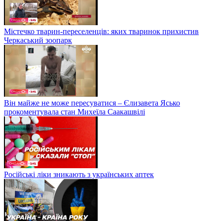
Містечко тварин-переселенців: яких тваринок прихистив
Черкаський зоопарк
Він майже не може пересуватися – Єлизавета Ясько
прокоментувала стан Михеїла Саакашвілі
Російські ліки зникають з українських аптек