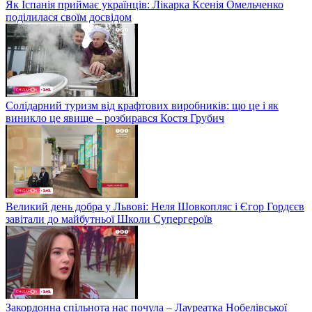
Як Іспанія приймає українців: Лікарка Ксенія Омельченко
поділилася своїм досвідом
Солідарний туризм від крафтових виробників: що це і як
виникло це явище – розбирався Костя Грубич
Великий день добра у Львові: Неля Шовкопляс і Єгор Гордєєв
завітали до майбутньої Школи Супергероїв
Закордонна спільнота нас почула – Лауреатка Нобелівської