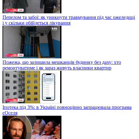
Перелом та забої: як уникнути травмування під час ожеледиці
і у скільки обійдеться лікування
Пожежа, що залишила мешканців будинку без даху: хто
ремонтуватиме і як зараз живуть власники квартир
Іпотека під 3%: в Україні повноцінно запрацювала програма
єОселя