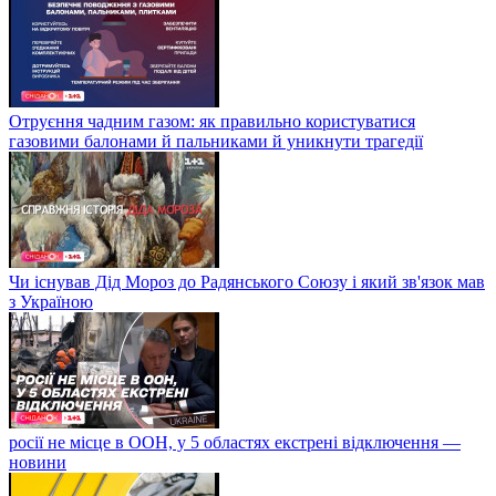
Отруєння чадним газом: як правильно користуватися
газовими балонами й пальниками й уникнути трагедії
Чи існував Дід Мороз до Радянського Союзу і який зв'язок мав
з Україною
росії не місце в ООН, у 5 областях екстрені відключення —
новини