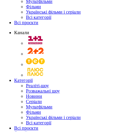
Мультфільми
Фільми
Українські фільми і серіали
Всі категорії
Всі проєкти
Канали
Категорії
Реаліті-шоу
Розважальні шоу
Новини
Серіали
Мультфільми
Фільми
Українські фільми і серіали
Всі категорії
Всі проєкти