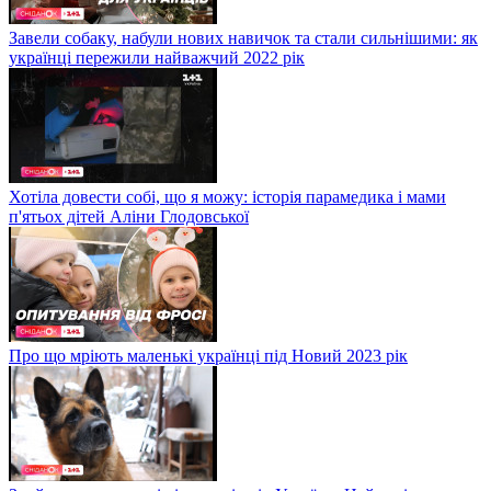
Завели собаку, набули нових навичок та стали сильнішими: як
українці пережили найважчий 2022 рік
Хотіла довести собі, що я можу: історія парамедика і мами
п'ятьох дітей Аліни Глодовської
Про що мріють маленькі українці під Новий 2023 рік