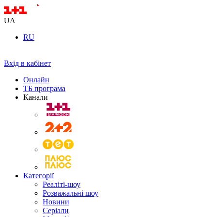
UA
RU
Вхід в кабінет
Онлайн
ТБ програма
Канали
Категорії
Реаліті-шоу
Розважальні шоу
Новини
Серіали