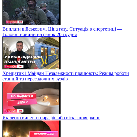
Виплати військовим, Ціна газу, Ситуація в енергетиці —
Головні новини на ранок 20 грудня
Хрещатик і Майдан Незалежності працюють: Режим роботи
станцій та пересадочних вузлів
Як легко вивести парафін або віск з поверхонь