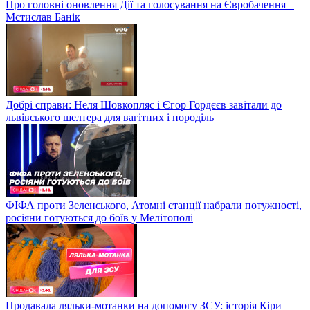
Про головні оновлення Дії та голосування на Євробачення –
Мстислав Банік
Добрі справи: Неля Шовкопляс і Єгор Гордєєв завітали до
львівського шелтера для вагітних і породіль
ФІФА проти Зеленського, Атомні станції набрали потужності,
росіяни готуються до боїв у Мелітополі
Продавала ляльки-мотанки на допомогу ЗСУ: історія Кіри