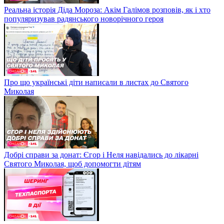
Реальна історія Діда Мороза: Акім Галімов розповів, як і хто
популяризував радянського новорічного героя
Про що українські діти написали в листах до Святого
Миколая
Добрі справи за донат: Єгор і Неля навідались до лікарні
Святого Миколая, щоб допомогти дітям