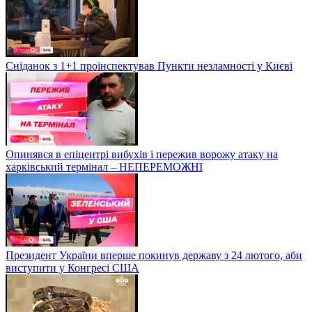
Сніданок з 1+1 проінспектував Пункти незламності у Києві
Опинявся в епіцентрі вибухів і пережив ворожу атаку на
харківський термінал – НЕПЕРЕМОЖНІ
Президент України вперше покинув державу з 24 лютого, аби
виступити у Конгресі США