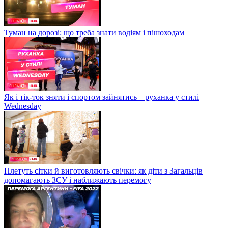
Туман на дорозі: що треба знати водіям і пішоходам
Як і тік-ток зняти і спортом зайнятись – руханка у стилі
Wednesday
Плетуть сітки й виготовляють свічки: як діти з Загальців
допомагають ЗСУ і наближають перемогу