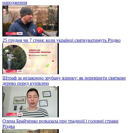
народження
25 грудня чи 7 січня: коли українці святкуватимуть Різдво
Штраф за незаконно зрубану ялинку: як перевірити святкове
дерево перед купівлею
Олена Брайченко розказала про традиції і головні страви
Різдва