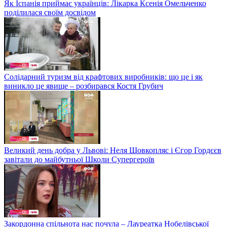
Як Іспанія приймає українців: Лікарка Ксенія Омельченко
поділилася своїм досвідом
Солідарний туризм від крафтових виробників: що це і як
виникло це явище – розбирався Костя Грубич
Великий день добра у Львові: Неля Шовкопляс і Єгор Гордєєв
завітали до майбутньої Школи Супергероїв
Закордонна спільнота нас почула – Лауреатка Нобелівської