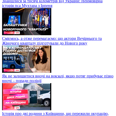
Знайшлися за тисячі кілометрів від України: Неймовірна
історія пса Мухтара з Ірпеня
Сміємось, а отже перемагаємо: що актори Вечірнього та
Жіночого кварталу підготували до Нового року
Як не залишитися вночі на вокзалі, якщо потяг прибуває пізно
вночі – поради поліції
Історія про дві родини з Київщини, що пережили окупацію,