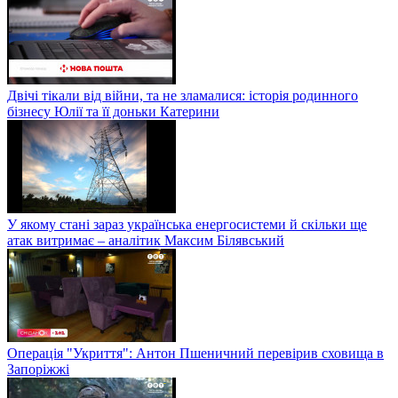
Двічі тікали від війни, та не зламалися: історія родинного
бізнесу Юлії та її доньки Катерини
У якому стані зараз українська енергосистеми й скільки ще
атак витримає – аналітик Максим Білявський
Операція "Укриття": Антон Пшеничний перевірив сховища в
Запоріжжі