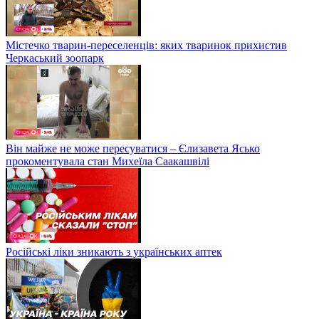
Містечко тварин-переселенців: яких тваринок прихистив
Черкаський зоопарк
Він майже не може пересуватися – Єлизавета Ясько
прокоментувала стан Михеїла Саакашвілі
Російські ліки зникають з українських аптек