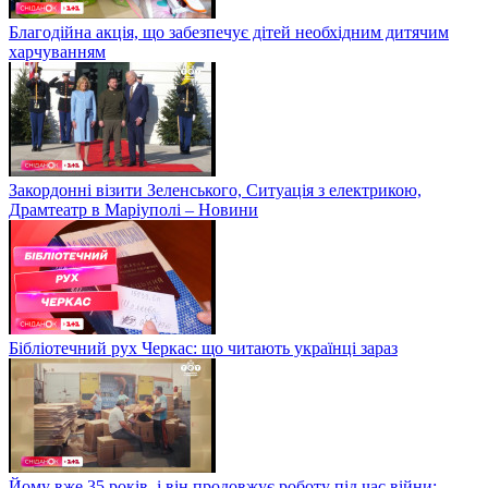
Благодійна акція, що забезпечує дітей необхідним дитячим
харчуванням
Закордонні візити Зеленського, Ситуація з електрикою,
Драмтеатр в Маріуполі – Новини
Бібліотечний рух Черкас: що читають українці зараз
Йому вже 35 років, і він продовжує роботу під час війни: