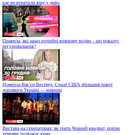
але не втратили віру у диво
Правила, які зараз потрібні кожному водію – що показує
регулювальник?
Померла Вівʼєн Вествуд, Сенат США збільшив пакет
допомоги Україні — новини
Вистава на генераторах: як театр Чорний квадрат, попри
темряву, розважає киян