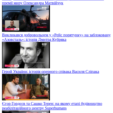
премії миру Олександра Матвійчук
Викликався добровольцем у «Рейс порятунку» на заблоковану
«Азовсталь»: історія Дмитра Кубряка
Герой України: історія оперного співака Василя Сліпака
Єгор Гордєєв та Сашко Терен: на якому етапі будівництво
реабілітаційного центру Superhumans