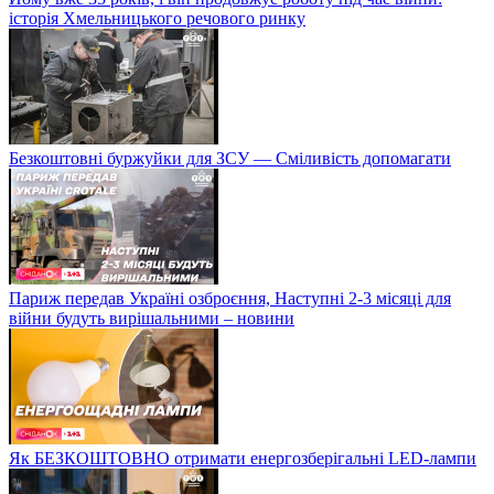
історія Хмельницького речового ринку
Безкоштовні буржуйки для ЗСУ — Сміливість допомагати
Париж передав Україні озброєння, Наступні 2-3 місяці для
війни будуть вирішальними – новини
Як БЕЗКОШТОВНО отримати енергозберігальні LED-лампи