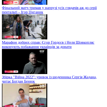
Фінальний матч тримав у напрузі усіх глядачів аж до серії
пентальті – Ігор Циганик
Марафон добрих справ: Єгор Гордєєв і Неля Шовкопляс
виконують побажання українців за донати
Збірка "Війна 2022": уривок із щоденника Сергія Жадана,
читає Богдан Бенюк