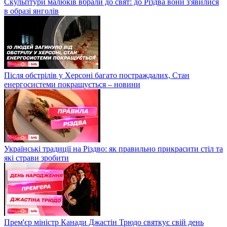
Скульптури малюків вбрали до свят: до Різдва вони з'явилися
в образі янголів
Після обстрілів у Херсоні багато постраждалих, Стан
енергосистеми покращується – новини
Українські традиції на Різдво: як правильно прикрасити стіл та
які страви зробити
Прем'єр міністр Канади Джастін Трюдо святкує свій день