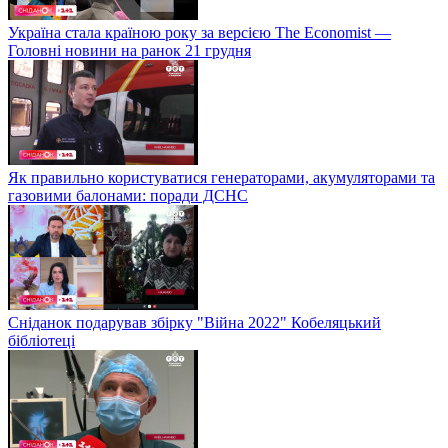
Україна стала країною року за версією The Economist —
Головні новини на ранок 21 грудня
Як правильно користуватися генераторами, акумуляторами та
газовими балонами: поради ДСНС
Сніданок подарував збірку "Війна 2022" Кобеляцький
бібліотеці