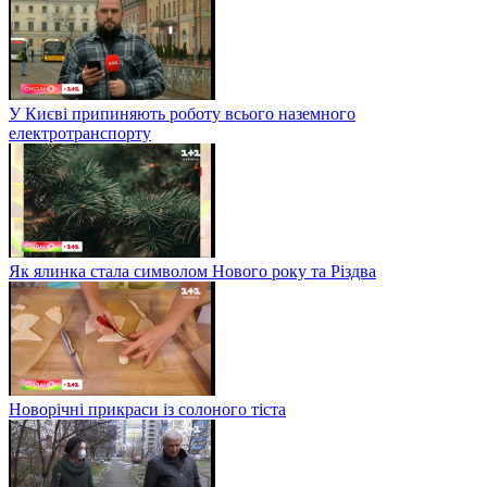
У Києві припиняють роботу всього наземного
електротранспорту
Як ялинка стала символом Нового року та Різдва
Новорічні прикраси із солоного тіста