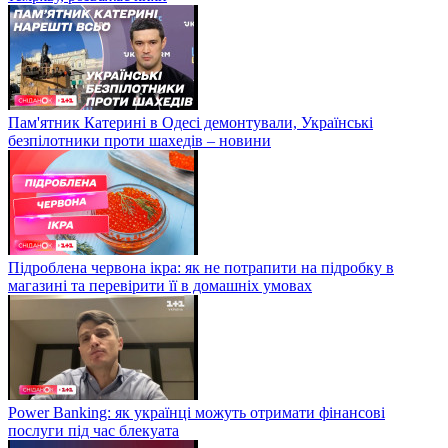
Пам'ятник Катерині в Одесі демонтували, Українські
безпілотники проти шахедів – новини
Підроблена червона ікра: як не потрапити на підробку в
магазині та перевірити її в домашніх умовах
Power Banking: як українці можуть отримати фінансові
послуги під час блекуата