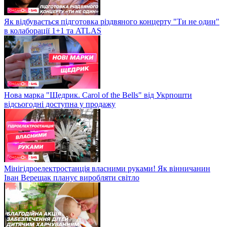
Як відбувається підготовка різдвяного концерту "Ти не один"
в колаборації 1+1 та ATLAS
Нова марка "Щедрик. Carol of the Bells" від Укрпошти
відсьогодні доступна у продажу
Мінігідроелектростанція власними руками! Як вінничанин
Іван Верещак планує виробляти світло