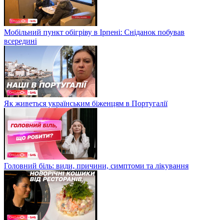
Мобільний пункт обігріву в Ірпені: Сніданок побував
всередині
Як живеться українським біженцям в Португалії
Головний біль: види, причини, симптоми та лікування