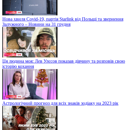
Нова хвиля Covid-19, партія Starlink від Польщі та звернення
Залужного – Новини на 31 грудня
Ця людина моя: Лев Улєсов показав дівчину та розповів свою
історію кохання
Астрологічний прогноз для всіх знаків зодіаку на 2023 рік