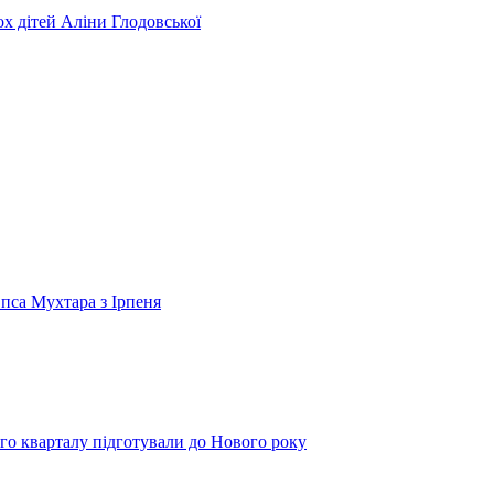
ьох дітей Аліни Глодовської
 пса Мухтара з Ірпеня
го кварталу підготували до Нового року