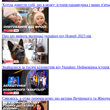
Хотіла довести собі, що я можу: історія парамедика і мами п'ят
Про що мріють маленькі українці під Новий 2023 рік
Знайшлися за тисячі кілометрів від України: Неймовірна історія
Сміємось, а отже перемагаємо: що актори Вечірнього та Жіночо