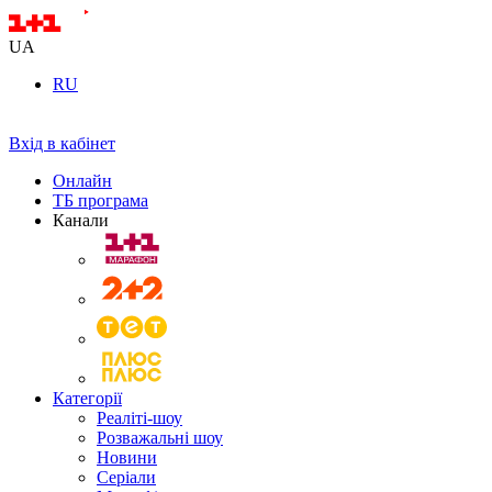
UA
RU
Вхід в кабінет
Онлайн
ТБ програма
Канали
Категорії
Реаліті-шоу
Розважальні шоу
Новини
Серіали