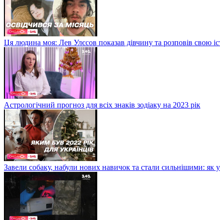
Ця людина моя: Лев Улєсов показав дівчину та розповів свою і
Астрологічний прогноз для всіх знаків зодіаку на 2023 рік
Завели собаку, набули нових навичок та стали сильнішими: як 