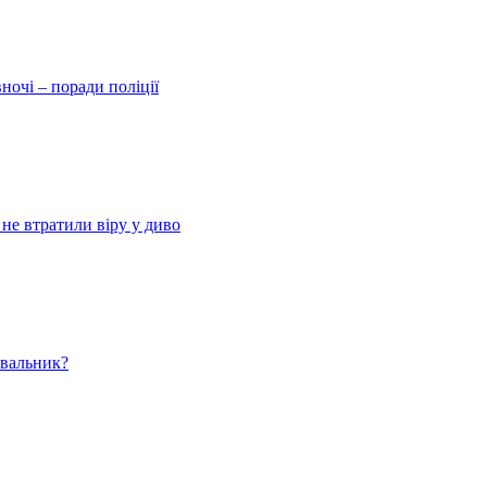
ночі – поради поліції
 не втратили віру у диво
ювальник?