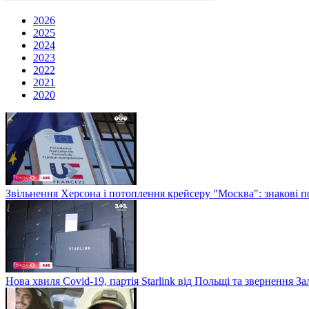
2026
2025
2024
2023
2022
2021
2020
Звільнення Херсона і потоплення крейсеру "Москва": знакові по
Нова хвиля Covid-19, партія Starlink від Польщі та звернення 