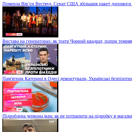
Померла Вівʼєн Вествуд, Сенат США збільшив пакет допомоги
Вистава на генераторах: як театр Чорний квадрат, попри темряв
Пам'ятник Катерині в Одесі демонтували, Українські безпілот
Підроблена червона ікра: як не потрапити на підробку в магазин