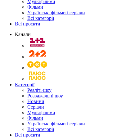
Мультфільми
Фільми
Українські фільми і серіали
Всі категорії
Всі проєкти
Канали
Категорії
Реаліті-шоу
Розважальні шоу
Новини
Серіали
Мультфільми
Фільми
Українські фільми і серіали
Всі категорії
Всі проєкти