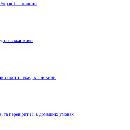
 Україні — новини
у, розважає киян
ники проти шахедів – новини
і та перевірити її в домашніх умовах