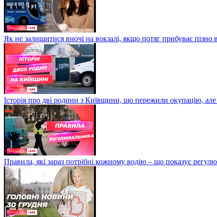
Як не залишитися вночі на вокзалі, якщо потяг прибуває пізно в
Історія про дві родини з Київщини, що пережили окупацію, але
Правила, які зараз потрібні кожному водію – що показує регул