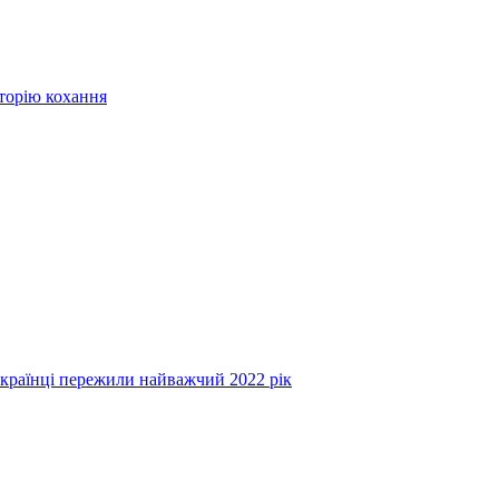
сторію кохання
українці пережили найважчий 2022 рік