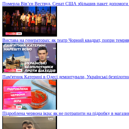
Померла Вівʼєн Вествуд, Сенат США збільшив пакет допомоги
Вистава на генераторах: як театр Чорний квадрат, попри темряв
Пам'ятник Катерині в Одесі демонтували, Українські безпілот
Підроблена червона ікра: як не потрапити на підробку в магазин