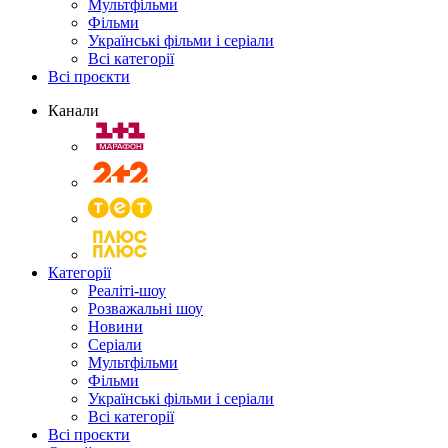
Мультфільми
Фільми
Українські фільми і серіали
Всі категорії
Всі проєкти
Канали
Категорії
Реаліті-шоу
Розважальні шоу
Новини
Серіали
Мультфільми
Фільми
Українські фільми і серіали
Всі категорії
Всі проєкти