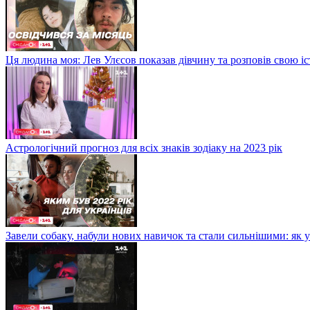
Ця людина моя: Лев Улєсов показав дівчину та розповів свою і
Астрологічний прогноз для всіх знаків зодіаку на 2023 рік
Завели собаку, набули нових навичок та стали сильнішими: як 