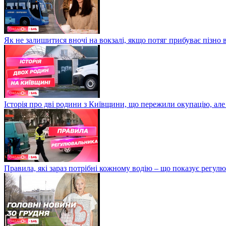
Як не залишитися вночі на вокзалі, якщо потяг прибуває пізно в
Історія про дві родини з Київщини, що пережили окупацію, але
Правила, які зараз потрібні кожному водію – що показує регул