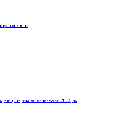
сторію кохання
українці пережили найважчий 2022 рік