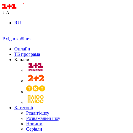
UA
RU
Вхід в кабінет
Онлайн
ТБ програма
Канали
Категорії
Реаліті-шоу
Розважальні шоу
Новини
Серіали