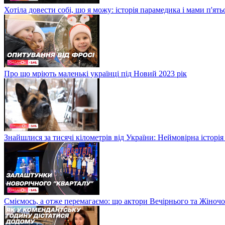
Хотіла довести собі, що я можу: історія парамедика і мами п'ят
Про що мріють маленькі українці під Новий 2023 рік
Знайшлися за тисячі кілометрів від України: Неймовірна історія
Сміємось, а отже перемагаємо: що актори Вечірнього та Жіночо