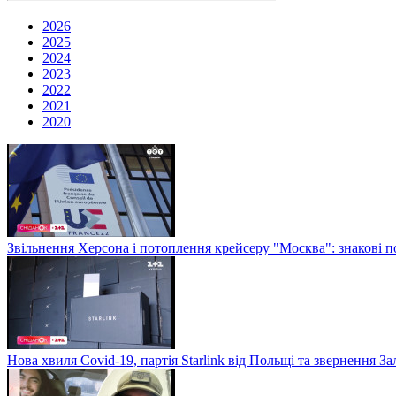
2026
2025
2024
2023
2022
2021
2020
Звільнення Херсона і потоплення крейсеру "Москва": знакові по
Нова хвиля Covid-19, партія Starlink від Польщі та звернення 