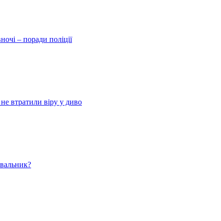
ночі – поради поліції
 не втратили віру у диво
ювальник?