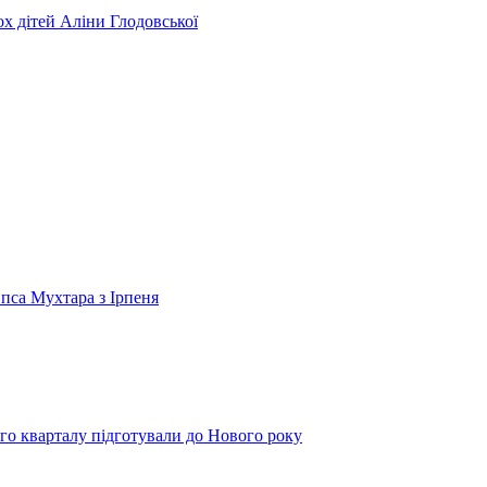
ьох дітей Аліни Глодовської
 пса Мухтара з Ірпеня
го кварталу підготували до Нового року