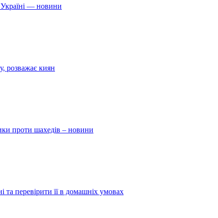
 Україні — новини
у, розважає киян
ники проти шахедів – новини
і та перевірити її в домашніх умовах