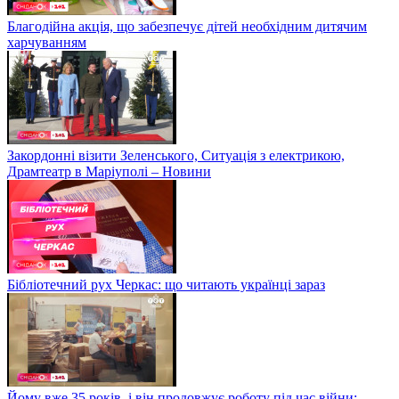
Благодійна акція, що забезпечує дітей необхідним дитячим
харчуванням
Закордонні візити Зеленського, Ситуація з електрикою,
Драмтеатр в Маріуполі – Новини
Бібліотечний рух Черкас: що читають українці зараз
Йому вже 35 років, і він продовжує роботу під час війни: