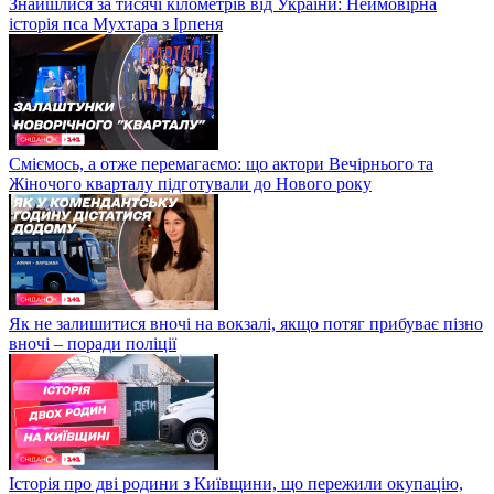
Знайшлися за тисячі кілометрів від України: Неймовірна
історія пса Мухтара з Ірпеня
Сміємось, а отже перемагаємо: що актори Вечірнього та
Жіночого кварталу підготували до Нового року
Як не залишитися вночі на вокзалі, якщо потяг прибуває пізно
вночі – поради поліції
Історія про дві родини з Київщини, що пережили окупацію,