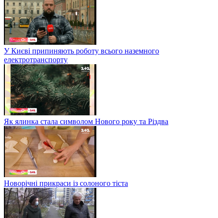
У Києві припиняють роботу всього наземного
електротранспорту
Як ялинка стала символом Нового року та Різдва
Новорічні прикраси із солоного тіста