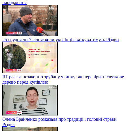
народження
25 грудня чи 7 січня: коли українці святкуватимуть Різдво
Штраф за незаконно зрубану ялинку: як перевірити святкове
дерево перед купівлею
Олена Брайченко розказала про традиції і головні страви
Різдва