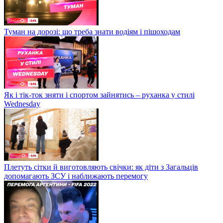
Туман на дорозі: що треба знати водіям і пішоходам
Як і тік-ток зняти і спортом зайнятись – руханка у стилі
Wednesday
Плетуть сітки й виготовляють свічки: як діти з Загальців
допомагають ЗСУ і наближають перемогу