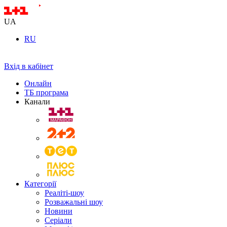
UA
RU
Вхід в кабінет
Онлайн
ТБ програма
Канали
Категорії
Реаліті-шоу
Розважальні шоу
Новини
Серіали