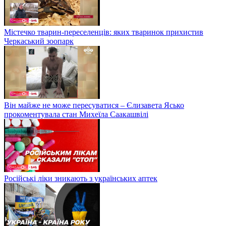
Містечко тварин-переселенців: яких тваринок прихистив
Черкаський зоопарк
Він майже не може пересуватися – Єлизавета Ясько
прокоментувала стан Михеїла Саакашвілі
Російські ліки зникають з українських аптек