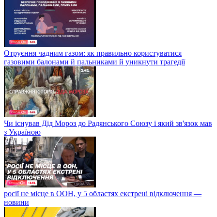
Отруєння чадним газом: як правильно користуватися
газовими балонами й пальниками й уникнути трагедії
Чи існував Дід Мороз до Радянського Союзу і який зв'язок мав
з Україною
росії не місце в ООН, у 5 областях екстрені відключення —
новини