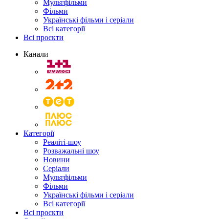
Мультфільми
Фільми
Українські фільми і серіали
Всі категорії
Всі проєкти
Канали
Категорії
Реаліті-шоу
Розважальні шоу
Новини
Серіали
Мультфільми
Фільми
Українські фільми і серіали
Всі категорії
Всі проєкти