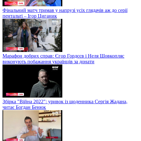
Фінальний матч тримав у напрузі усіх глядачів аж до серії
пентальті – Ігор Циганик
Марафон добрих справ: Єгор Гордєєв і Неля Шовкопляс
виконують побажання українців за донати
Збірка "Війна 2022": уривок із щоденника Сергія Жадана,
читає Богдан Бенюк