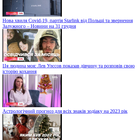
Нова хвиля Covid-19, партія Starlink від Польщі та звернення
Залужного – Новини на 31 грудня
Ця людина моя: Лев Улєсов показав дівчину та розповів свою
історію кохання
Астрологічний прогноз для всіх знаків зодіаку на 2023 рік