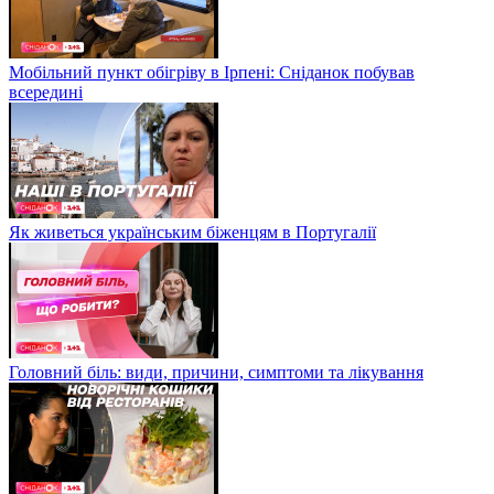
Мобільний пункт обігріву в Ірпені: Сніданок побував
всередині
Як живеться українським біженцям в Португалії
Головний біль: види, причини, симптоми та лікування