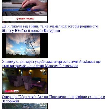
Двічі тікали від війни, та не зламалися: історія родинного
бізнесу Юлії та її доньки Катерини
У якому стані зараз українська енергосистеми й скільки ще
атак витримає – аналітик Максим Білявський
Операція "Укриття": Антон Пшеничний перевірив сховища в
Запоріжжі