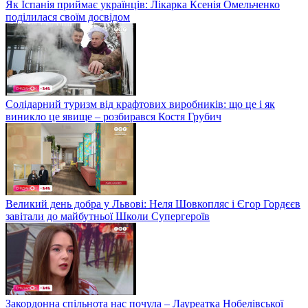
Як Іспанія приймає українців: Лікарка Ксенія Омельченко
поділилася своїм досвідом
Солідарний туризм від крафтових виробників: що це і як
виникло це явище – розбирався Костя Грубич
Великий день добра у Львові: Неля Шовкопляс і Єгор Гордєєв
завітали до майбутньої Школи Супергероїв
Закордонна спільнота нас почула – Лауреатка Нобелівської