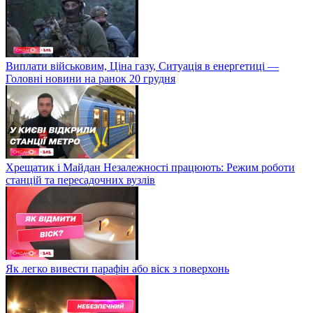
Виплати військовим, Ціна газу, Ситуація в енергетиці —
Головні новини на ранок 20 грудня
Хрещатик і Майдан Незалежності працюють: Режим роботи
станцій та пересадочних вузлів
Як легко вивести парафін або віск з поверхонь