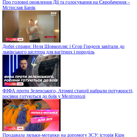
Про головні оновлення Дії та голосування на Євробачення –
Мстислав Банік
Добрі справи: Неля Шовкопляс і Єгор Гордєєв завітали до
львівського шелтера для вагітних і породіль
ФІФА проти Зеленського, Атомні станції набрали потужності,
росіяни готуються до боїв у Мелітополі
Продавала ляльки-мотанки на допомогу ЗСУ: історія Кіри