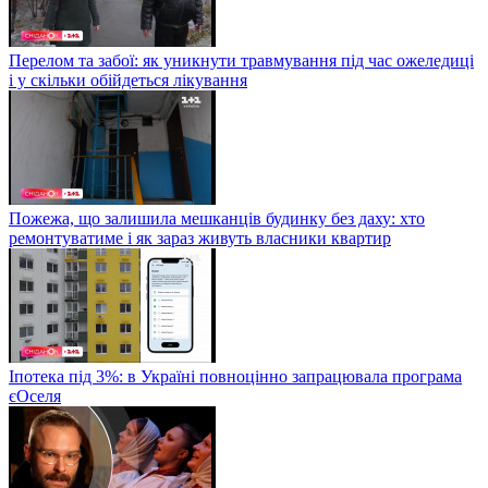
Перелом та забої: як уникнути травмування під час ожеледиці
і у скільки обійдеться лікування
Пожежа, що залишила мешканців будинку без даху: хто
ремонтуватиме і як зараз живуть власники квартир
Іпотека під 3%: в Україні повноцінно запрацювала програма
єОселя