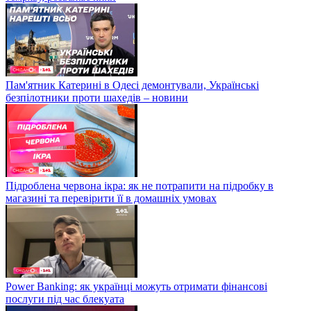
Пам'ятник Катерині в Одесі демонтували, Українські
безпілотники проти шахедів – новини
Підроблена червона ікра: як не потрапити на підробку в
магазині та перевірити її в домашніх умовах
Power Banking: як українці можуть отримати фінансові
послуги під час блекуата