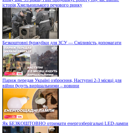
історія Хмельницького речового ринку
Безкоштовні буржуйки для ЗСУ — Сміливість допомагати
Париж передав Україні озброєння, Наступні 2-3 місяці для
війни будуть вирішальними – новини
Як БЕЗКОШТОВНО отримати енергозберігальні LED-лампи