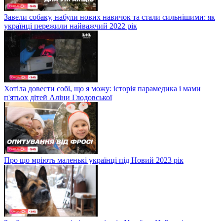
Завели собаку, набули нових навичок та стали сильнішими: як
українці пережили найважчий 2022 рік
Хотіла довести собі, що я можу: історія парамедика і мами
п'ятьох дітей Аліни Глодовської
Про що мріють маленькі українці під Новий 2023 рік