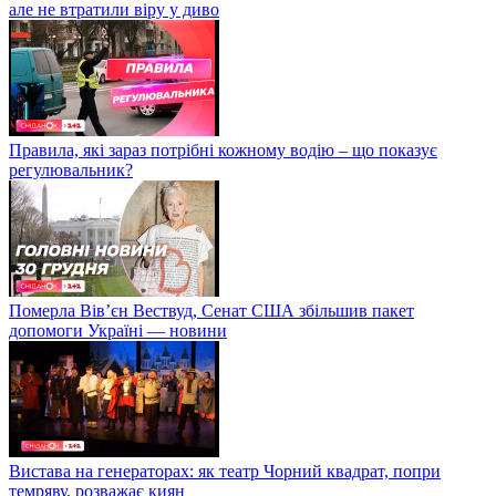
але не втратили віру у диво
Правила, які зараз потрібні кожному водію – що показує
регулювальник?
Померла Вівʼєн Вествуд, Сенат США збільшив пакет
допомоги Україні — новини
Вистава на генераторах: як театр Чорний квадрат, попри
темряву, розважає киян