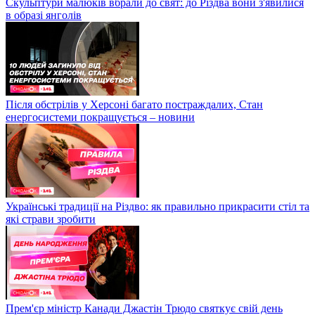
Скульптури малюків вбрали до свят: до Різдва вони з'явилися
в образі янголів
Після обстрілів у Херсоні багато постраждалих, Стан
енергосистеми покращується – новини
Українські традиції на Різдво: як правильно прикрасити стіл та
які страви зробити
Прем'єр міністр Канади Джастін Трюдо святкує свій день