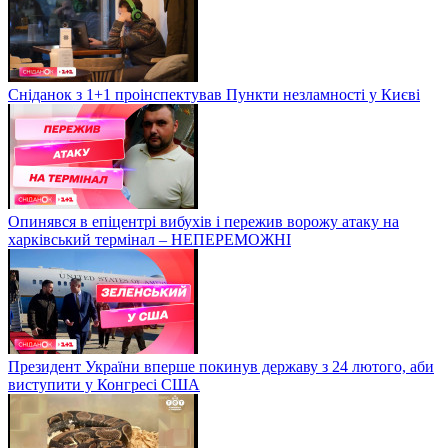
Сніданок з 1+1 проінспектував Пункти незламності у Києві
Опинявся в епіцентрі вибухів і пережив ворожу атаку на
харківський термінал – НЕПЕРЕМОЖНІ
Президент України вперше покинув державу з 24 лютого, аби
виступити у Конгресі США