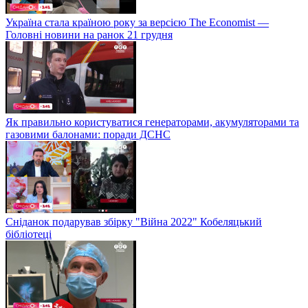
Україна стала країною року за версією The Economist —
Головні новини на ранок 21 грудня
Як правильно користуватися генераторами, акумуляторами та
газовими балонами: поради ДСНС
Сніданок подарував збірку "Війна 2022" Кобеляцький
бібліотеці