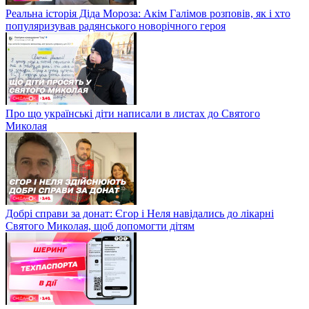
Реальна історія Діда Мороза: Акім Галімов розповів, як і хто
популяризував радянського новорічного героя
Про що українські діти написали в листах до Святого
Миколая
Добрі справи за донат: Єгор і Неля навідались до лікарні
Святого Миколая, щоб допомогти дітям