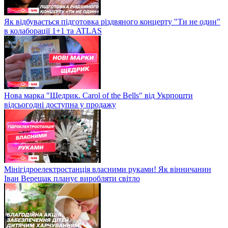
Як відбувається підготовка різдвяного концерту "Ти не один"
в колаборації 1+1 та ATLAS
Нова марка "Щедрик. Carol of the Bells" від Укрпошти
відсьогодні доступна у продажу
Мінігідроелектростанція власними руками! Як вінничанин
Іван Верещак планує виробляти світло