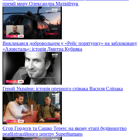
премії миру Олександра Матвійчук
Викликався добровольцем у «Рейс порятунку» на заблоковану
«Азовсталь»: історія Дмитра Кубряка
Герой України: історія оперного співака Василя Сліпака
Єгор Гордєєв та Сашко Терен: на якому етапі будівництво
реабілітаційного центру Superhumans