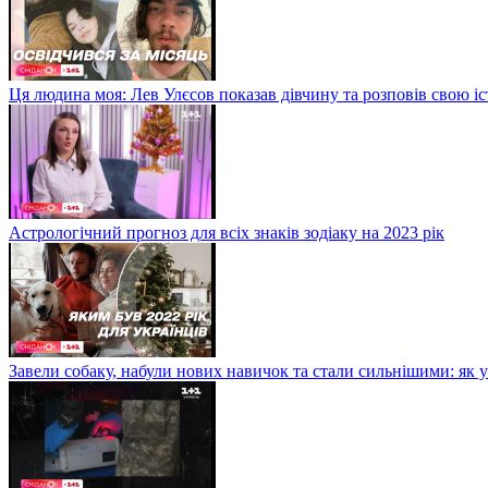
Ця людина моя: Лев Улєсов показав дівчину та розповів свою і
Астрологічний прогноз для всіх знаків зодіаку на 2023 рік
Завели собаку, набули нових навичок та стали сильнішими: як 