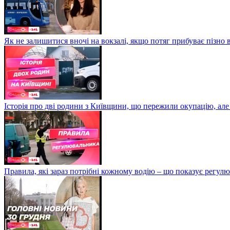
Як не залишитися вночі на вокзалі, якщо потяг прибуває пізно в
Історія про дві родини з Київщини, що пережили окупацію, але
Правила, які зараз потрібні кожному водію – що показує регул