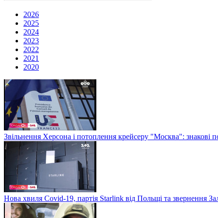
2026
2025
2024
2023
2022
2021
2020
Звільнення Херсона і потоплення крейсеру "Москва": знакові по
Нова хвиля Covid-19, партія Starlink від Польщі та звернення 