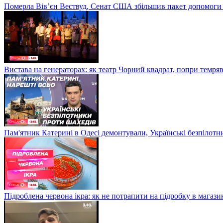
Померла Вівʼєн Вествуд, Сенат США збільшив пакет допомоги
Вистава на генераторах: як театр Чорний квадрат, попри темряв
Пам'ятник Катерині в Одесі демонтували, Українські безпілот
Підроблена червона ікра: як не потрапити на підробку в магазин