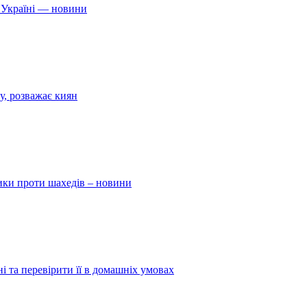
 Україні — новини
у, розважає киян
ники проти шахедів – новини
і та перевірити її в домашніх умовах