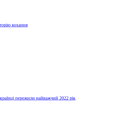
сторію кохання
українці пережили найважчий 2022 рік