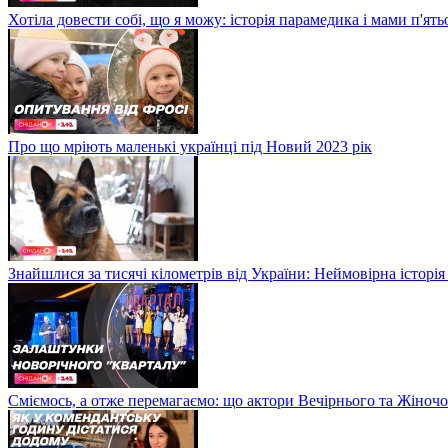
Хотіла довести собі, що я можу: історія парамедика і мами п'ят
Про що мріють маленькі українці під Новий 2023 рік
Знайшлися за тисячі кілометрів від України: Неймовірна історія
Сміємось, а отже перемагаємо: що актори Вечірнього та Жіночо