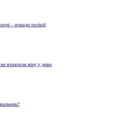
ночі – поради поліції
 не втратили віру у диво
ювальник?