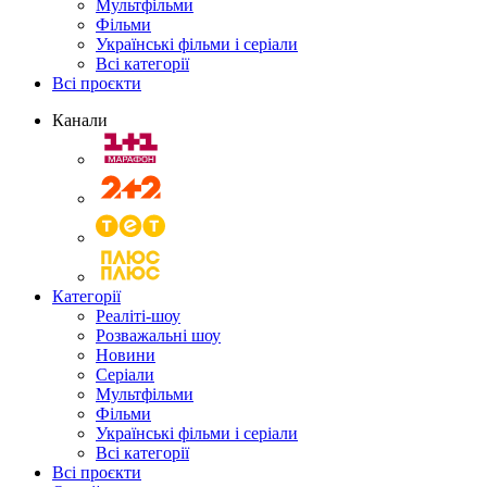
Мультфільми
Фільми
Українські фільми і серіали
Всі категорії
Всі проєкти
Канали
Категорії
Реаліті-шоу
Розважальні шоу
Новини
Серіали
Мультфільми
Фільми
Українські фільми і серіали
Всі категорії
Всі проєкти