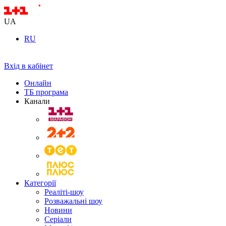
UA
RU
Вхід в кабінет
Онлайн
ТБ програма
Канали
Категорії
Реаліті-шоу
Розважальні шоу
Новини
Серіали