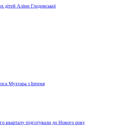
ьох дітей Аліни Глодовської
 пса Мухтара з Ірпеня
го кварталу підготували до Нового року