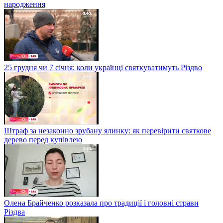
народження
25 грудня чи 7 січня: коли українці святкуватимуть Різдво
Штраф за незаконно зрубану ялинку: як перевірити святкове
дерево перед купівлею
Олена Брайченко розказала про традиції і головні страви
Різдва