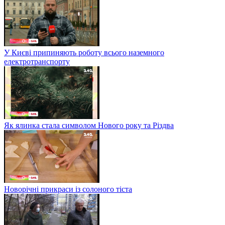
У Києві припиняють роботу всього наземного
електротранспорту
Як ялинка стала символом Нового року та Різдва
Новорічні прикраси із солоного тіста