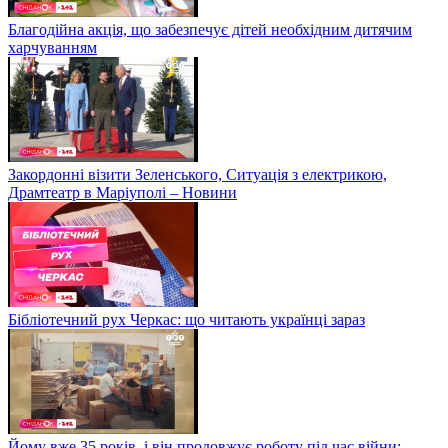
Благодійна акція, що забезпечує дітей необхідним дитячим
харчуванням
Закордонні візити Зеленського, Ситуація з електрикою,
Драмтеатр в Маріуполі – Новини
Бібліотечний рух Черкас: що читають українці зараз
Йому вже 35 років, і він продовжує роботу під час війни: