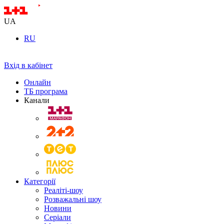
UA
RU
Вхід в кабінет
Онлайн
ТБ програма
Канали
Категорії
Реаліті-шоу
Розважальні шоу
Новини
Серіали