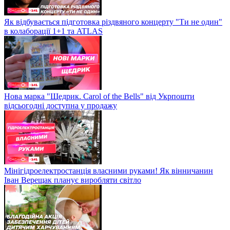
Як відбувається підготовка різдвяного концерту "Ти не один"
в колаборації 1+1 та ATLAS
Нова марка "Щедрик. Carol of the Bells" від Укрпошти
відсьогодні доступна у продажу
Мінігідроелектростанція власними руками! Як вінничанин
Іван Верещак планує виробляти світло