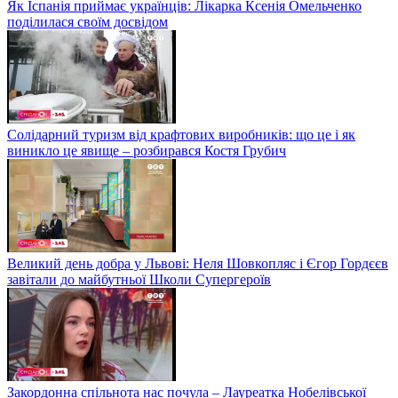
Як Іспанія приймає українців: Лікарка Ксенія Омельченко
поділилася своїм досвідом
Солідарний туризм від крафтових виробників: що це і як
виникло це явище – розбирався Костя Грубич
Великий день добра у Львові: Неля Шовкопляс і Єгор Гордєєв
завітали до майбутньої Школи Супергероїв
Закордонна спільнота нас почула – Лауреатка Нобелівської