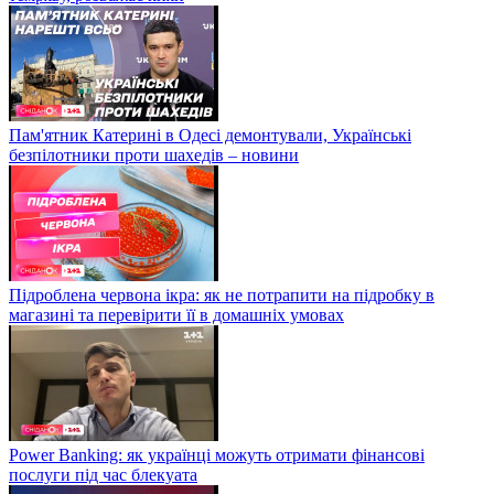
Пам'ятник Катерині в Одесі демонтували, Українські
безпілотники проти шахедів – новини
Підроблена червона ікра: як не потрапити на підробку в
магазині та перевірити її в домашніх умовах
Power Banking: як українці можуть отримати фінансові
послуги під час блекуата