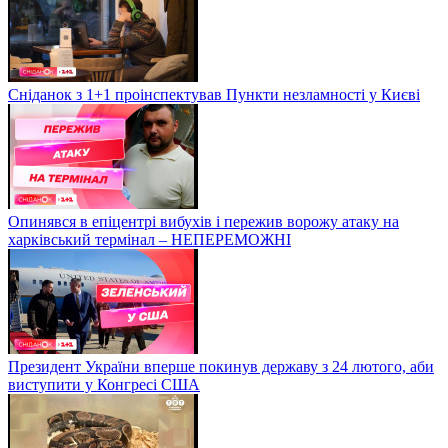
Сніданок з 1+1 проінспектував Пункти незламності у Києві
Опинявся в епіцентрі вибухів і пережив ворожу атаку на
харківський термінал – НЕПЕРЕМОЖНІ
Президент України вперше покинув державу з 24 лютого, аби
виступити у Конгресі США