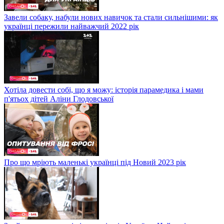
Завели собаку, набули нових навичок та стали сильнішими: як
українці пережили найважчий 2022 рік
Хотіла довести собі, що я можу: історія парамедика і мами
п'ятьох дітей Аліни Глодовської
Про що мріють маленькі українці під Новий 2023 рік