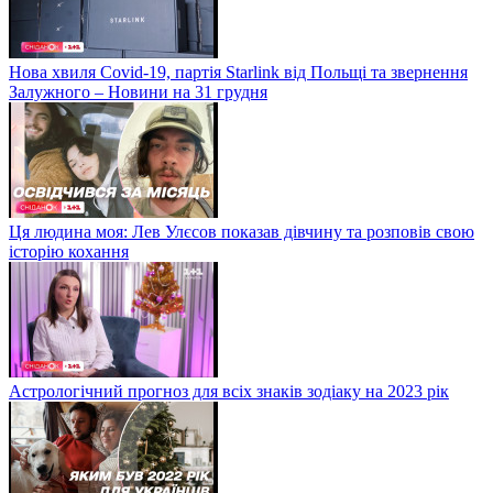
Нова хвиля Covid-19, партія Starlink від Польщі та звернення
Залужного – Новини на 31 грудня
Ця людина моя: Лев Улєсов показав дівчину та розповів свою
історію кохання
Астрологічний прогноз для всіх знаків зодіаку на 2023 рік