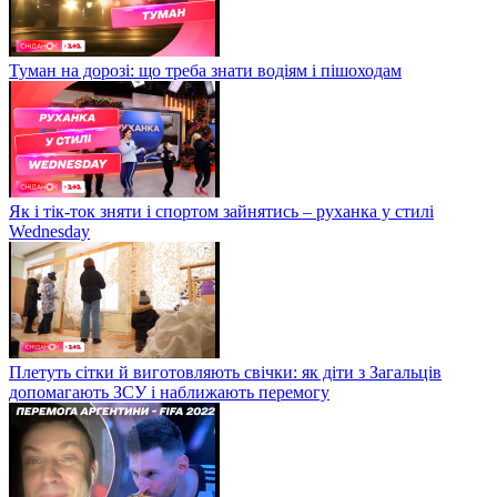
Туман на дорозі: що треба знати водіям і пішоходам
Як і тік-ток зняти і спортом зайнятись – руханка у стилі
Wednesday
Плетуть сітки й виготовляють свічки: як діти з Загальців
допомагають ЗСУ і наближають перемогу