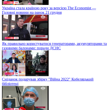
Україна стала країною року за версією The Economist —
Головні новини на ранок 21 грудня
Як правильно користуватися генераторами, акумуляторами та
газовими балонами: поради ДСНС
Сніданок подарував збірку "Війна 2022" Кобеляцький
бібліотеці