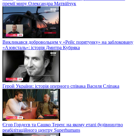
премії миру Олександра Матвійчук
Викликався добровольцем у «Рейс порятунку» на заблоковану
«Азовсталь»: історія Дмитра Кубряка
Герой України: історія оперного співака Василя Сліпака
Єгор Гордєєв та Сашко Терен: на якому етапі будівництво
реабілітаційного центру Superhumans