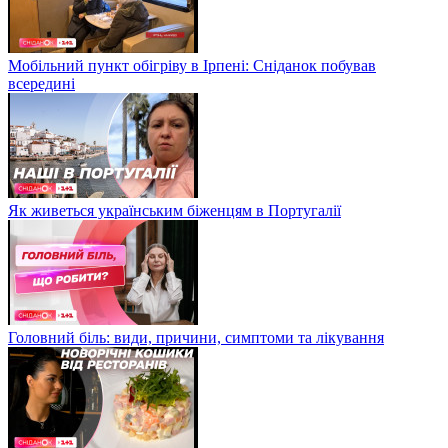
Мобільний пункт обігріву в Ірпені: Сніданок побував
всередині
Як живеться українським біженцям в Португалії
Головний біль: види, причини, симптоми та лікування