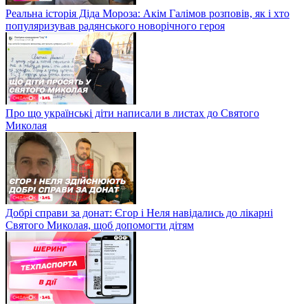
Реальна історія Діда Мороза: Акім Галімов розповів, як і хто
популяризував радянського новорічного героя
Про що українські діти написали в листах до Святого
Миколая
Добрі справи за донат: Єгор і Неля навідались до лікарні
Святого Миколая, щоб допомогти дітям