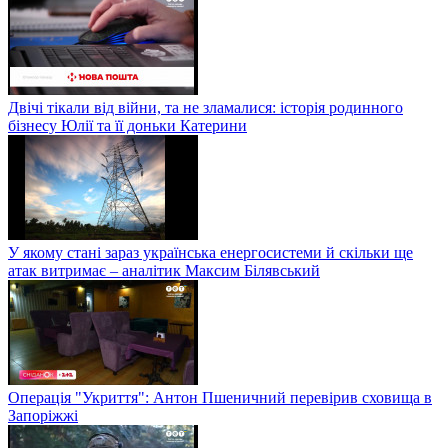
Двічі тікали від війни, та не зламалися: історія родинного
бізнесу Юлії та її доньки Катерини
У якому стані зараз українська енергосистеми й скільки ще
атак витримає – аналітик Максим Білявський
Операція "Укриття": Антон Пшеничний перевірив сховища в
Запоріжжі