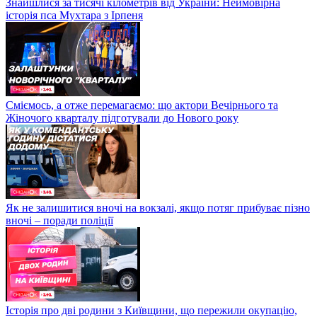
Знайшлися за тисячі кілометрів від України: Неймовірна
історія пса Мухтара з Ірпеня
Сміємось, а отже перемагаємо: що актори Вечірнього та
Жіночого кварталу підготували до Нового року
Як не залишитися вночі на вокзалі, якщо потяг прибуває пізно
вночі – поради поліції
Історія про дві родини з Київщини, що пережили окупацію,