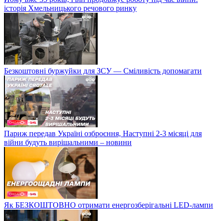
історія Хмельницького речового ринку
Безкоштовні буржуйки для ЗСУ — Сміливість допомагати
Париж передав Україні озброєння, Наступні 2-3 місяці для
війни будуть вирішальними – новини
Як БЕЗКОШТОВНО отримати енергозберігальні LED-лампи