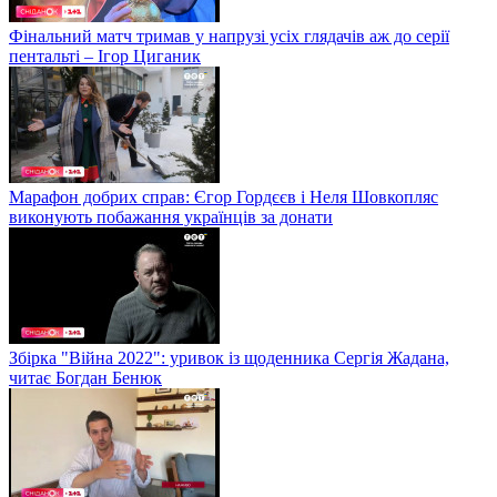
Фінальний матч тримав у напрузі усіх глядачів аж до серії
пентальті – Ігор Циганик
Марафон добрих справ: Єгор Гордєєв і Неля Шовкопляс
виконують побажання українців за донати
Збірка "Війна 2022": уривок із щоденника Сергія Жадана,
читає Богдан Бенюк