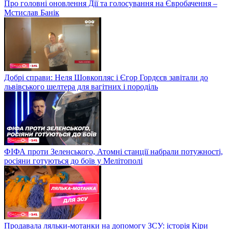
Про головні оновлення Дії та голосування на Євробачення –
Мстислав Банік
Добрі справи: Неля Шовкопляс і Єгор Гордєєв завітали до
львівського шелтера для вагітних і породіль
ФІФА проти Зеленського, Атомні станції набрали потужності,
росіяни готуються до боїв у Мелітополі
Продавала ляльки-мотанки на допомогу ЗСУ: історія Кіри