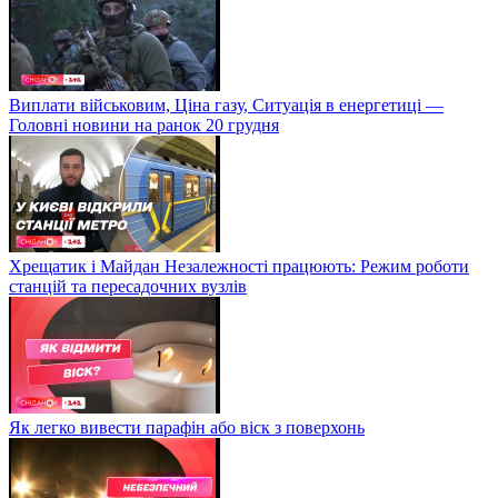
Виплати військовим, Ціна газу, Ситуація в енергетиці —
Головні новини на ранок 20 грудня
Хрещатик і Майдан Незалежності працюють: Режим роботи
станцій та пересадочних вузлів
Як легко вивести парафін або віск з поверхонь