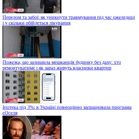
Перелом та забої: як уникнути травмування під час ожеледиці
і у скільки обійдеться лікування
Пожежа, що залишила мешканців будинку без даху: хто
ремонтуватиме і як зараз живуть власники квартир
Іпотека під 3%: в Україні повноцінно запрацювала програма
єОселя