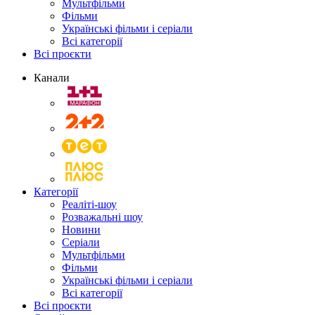
Мультфільми
Фільми
Українські фільми і серіали
Всі категорії
Всі проєкти
Канали
Категорії
Реаліті-шоу
Розважальні шоу
Новини
Серіали
Мультфільми
Фільми
Українські фільми і серіали
Всі категорії
Всі проєкти