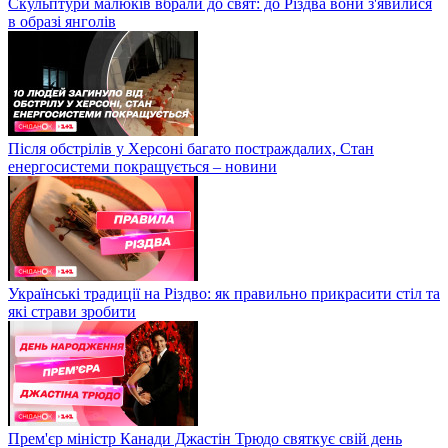
Скульптури малюків вбрали до свят: до Різдва вони з'явилися
в образі янголів
Після обстрілів у Херсоні багато постраждалих, Стан
енергосистеми покращується – новини
Українські традиції на Різдво: як правильно прикрасити стіл та
які страви зробити
Прем'єр міністр Канади Джастін Трюдо святкує свій день