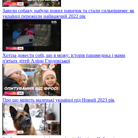
Завели собаку, набули нових навичок та стали сильнішими: як
українці пережили найважчий 2022 рік
Хотіла довести собі, що я можу: історія парамедика і мами
п'ятьох дітей Аліни Глодовської
Про що мріють маленькі українці під Новий 2023 рік