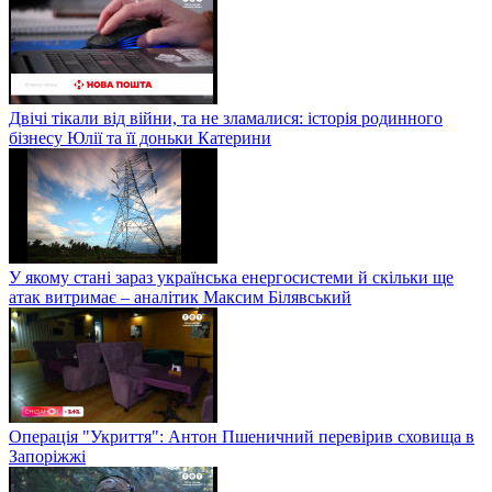
Двічі тікали від війни, та не зламалися: історія родинного
бізнесу Юлії та її доньки Катерини
У якому стані зараз українська енергосистеми й скільки ще
атак витримає – аналітик Максим Білявський
Операція "Укриття": Антон Пшеничний перевірив сховища в
Запоріжжі