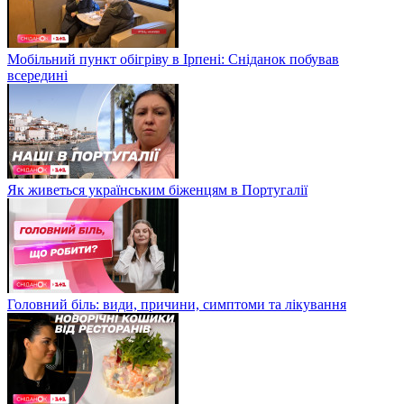
Мобільний пункт обігріву в Ірпені: Сніданок побував
всередині
Як живеться українським біженцям в Португалії
Головний біль: види, причини, симптоми та лікування