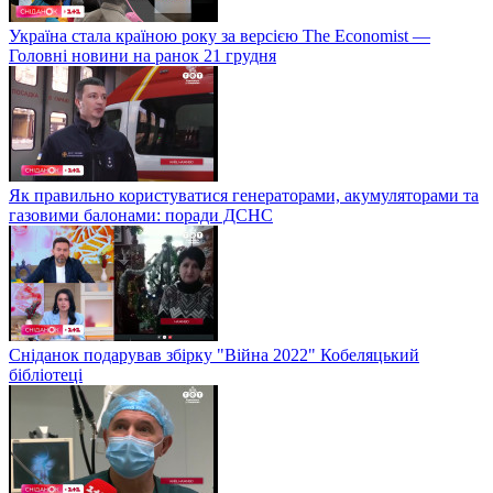
Україна стала країною року за версією The Economist —
Головні новини на ранок 21 грудня
Як правильно користуватися генераторами, акумуляторами та
газовими балонами: поради ДСНС
Сніданок подарував збірку "Війна 2022" Кобеляцький
бібліотеці