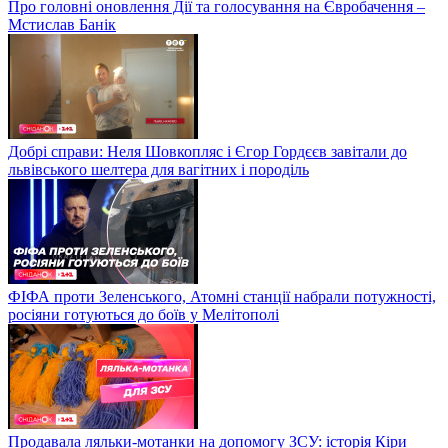
Про головні оновлення Дії та голосування на Євробачення –
Мстислав Банік
Добрі справи: Неля Шовкопляс і Єгор Гордєєв завітали до
львівського шелтера для вагітних і породіль
ФІФА проти Зеленського, Атомні станції набрали потужності,
росіяни готуються до боїв у Мелітополі
Продавала ляльки-мотанки на допомогу ЗСУ: історія Кіри