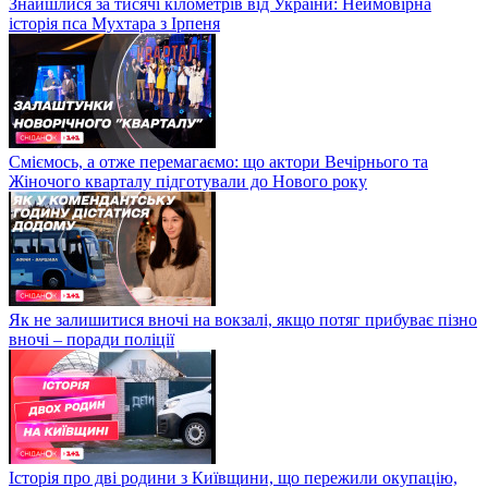
Знайшлися за тисячі кілометрів від України: Неймовірна
історія пса Мухтара з Ірпеня
Сміємось, а отже перемагаємо: що актори Вечірнього та
Жіночого кварталу підготували до Нового року
Як не залишитися вночі на вокзалі, якщо потяг прибуває пізно
вночі – поради поліції
Історія про дві родини з Київщини, що пережили окупацію,