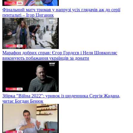
Фінальний матч тримав у напрузі усіх глядачів аж до серії
пентальті – Ігор Циганик
Марафон добрих справ: Єгор Гордєєв і Неля Шовкопляс
виконують побажання українців за донати
Збірка "Війна 2022": уривок із щоденника Сергія Жадана,
читає Богдан Бенюк