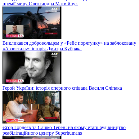
премії миру Олександра Матвійчук
Викликався добровольцем у «Рейс порятунку» на заблоковану
«Азовсталь»: історія Дмитра Кубряка
Герой України: історія оперного співака Василя Сліпака
Єгор Гордєєв та Сашко Терен: на якому етапі будівництво
реабілітаційного центру Superhumans