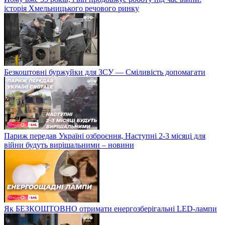
історія Хмельницького речового ринку
Безкоштовні буржуйки для ЗСУ — Сміливість допомагати
Париж передав Україні озброєння, Наступні 2-3 місяці для
війни будуть вирішальними – новини
Як БЕЗКОШТОВНО отримати енергозберігальні LED-лампи