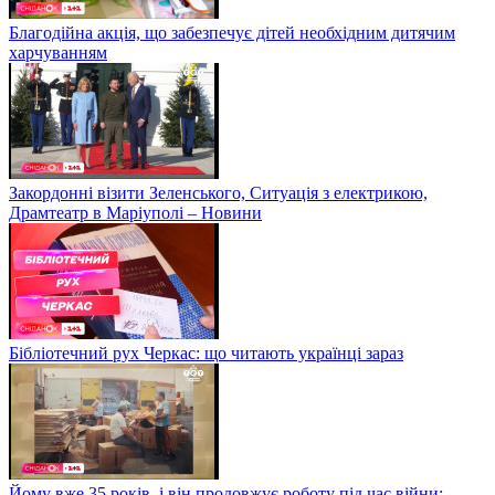
Благодійна акція, що забезпечує дітей необхідним дитячим
харчуванням
Закордонні візити Зеленського, Ситуація з електрикою,
Драмтеатр в Маріуполі – Новини
Бібліотечний рух Черкас: що читають українці зараз
Йому вже 35 років, і він продовжує роботу під час війни: