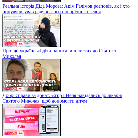
Реальна історія Діда Мороза: Акім Галімов розповів, як і хто
популяризував радянського новорічного героя
Про що українські діти написали в листах до Святого
Миколая
Добрі справи за донат: Єгор і Неля навідались до лікарні
Святого Миколая, щоб допомогти дітям