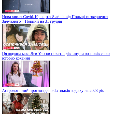
Нова хвиля Covid-19, партія Starlink від Польщі та звернення
Залужного – Новини на 31 грудня
Ця людина моя: Лев Улєсов показав дівчину та розповів свою
історію кохання
Астрологічний прогноз для всіх знаків зодіаку на 2023 рік