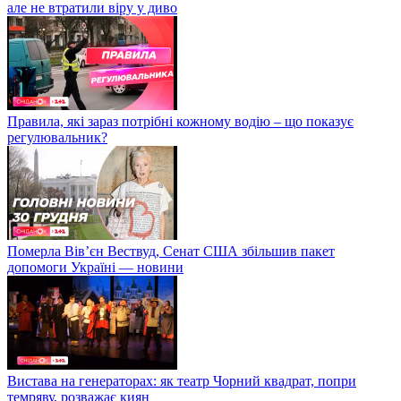
але не втратили віру у диво
Правила, які зараз потрібні кожному водію – що показує
регулювальник?
Померла Вівʼєн Вествуд, Сенат США збільшив пакет
допомоги Україні — новини
Вистава на генераторах: як театр Чорний квадрат, попри
темряву, розважає киян