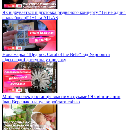
Як відбувається підготовка різдвяного концерту "Ти не один"
в колаборації 1+1 та ATLAS
Нова марка "Щедрик. Carol of the Bells" від Укрпошти
відсьогодні доступна у продажу
Мінігідроелектростанція власними руками! Як вінничанин
Іван Верещак планує виробляти світло