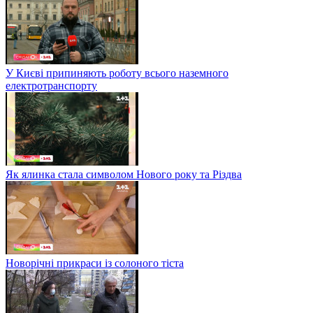
У Києві припиняють роботу всього наземного
електротранспорту
Як ялинка стала символом Нового року та Різдва
Новорічні прикраси із солоного тіста