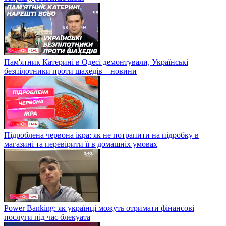
Пам'ятник Катерині в Одесі демонтували, Українські
безпілотники проти шахедів – новини
Підроблена червона ікра: як не потрапити на підробку в
магазині та перевірити її в домашніх умовах
Power Banking: як українці можуть отримати фінансові
послуги під час блекуата