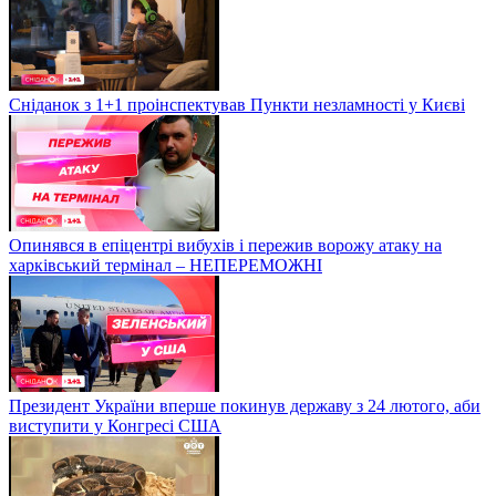
Сніданок з 1+1 проінспектував Пункти незламності у Києві
Опинявся в епіцентрі вибухів і пережив ворожу атаку на
харківський термінал – НЕПЕРЕМОЖНІ
Президент України вперше покинув державу з 24 лютого, аби
виступити у Конгресі США