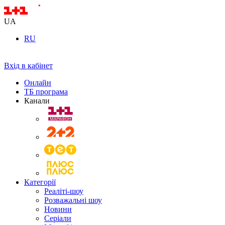
UA
RU
Вхід в кабінет
Онлайн
ТБ програма
Канали
Категорії
Реаліті-шоу
Розважальні шоу
Новини
Серіали