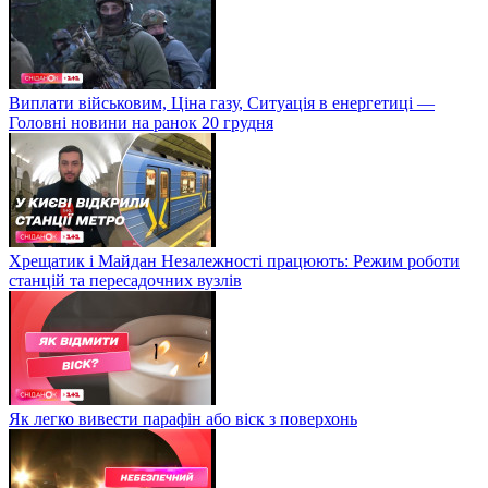
Виплати військовим, Ціна газу, Ситуація в енергетиці —
Головні новини на ранок 20 грудня
Хрещатик і Майдан Незалежності працюють: Режим роботи
станцій та пересадочних вузлів
Як легко вивести парафін або віск з поверхонь