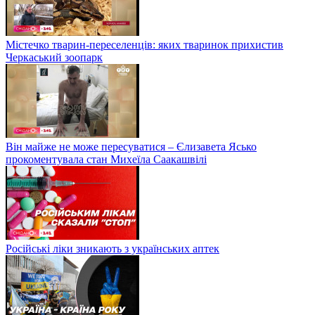
Містечко тварин-переселенців: яких тваринок прихистив
Черкаський зоопарк
Він майже не може пересуватися – Єлизавета Ясько
прокоментувала стан Михеїла Саакашвілі
Російські ліки зникають з українських аптек