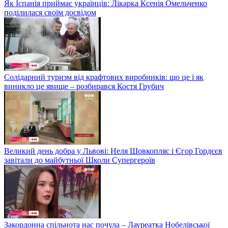
Як Іспанія приймає українців: Лікарка Ксенія Омельченко
поділилася своїм досвідом
Солідарний туризм від крафтових виробників: що це і як
виникло це явище – розбирався Костя Грубич
Великий день добра у Львові: Неля Шовкопляс і Єгор Гордєєв
завітали до майбутньої Школи Супергероїв
Закордонна спільнота нас почула – Лауреатка Нобелівської