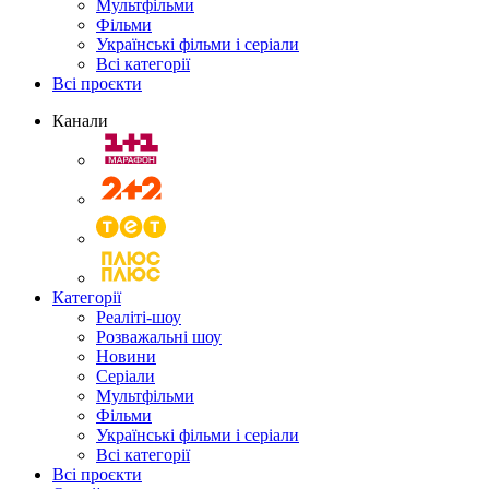
Мультфільми
Фільми
Українські фільми і серіали
Всі категорії
Всі проєкти
Канали
Категорії
Реаліті-шоу
Розважальні шоу
Новини
Серіали
Мультфільми
Фільми
Українські фільми і серіали
Всі категорії
Всі проєкти