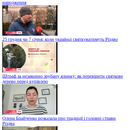
народження
25 грудня чи 7 січня: коли українці святкуватимуть Різдво
Штраф за незаконно зрубану ялинку: як перевірити святкове
дерево перед купівлею
Олена Брайченко розказала про традиції і головні страви
Різдва