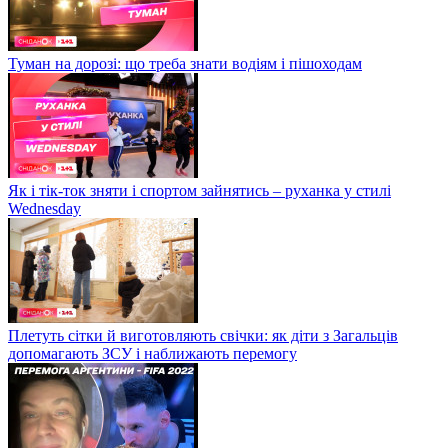
Туман на дорозі: що треба знати водіям і пішоходам
Як і тік-ток зняти і спортом зайнятись – руханка у стилі
Wednesday
Плетуть сітки й виготовляють свічки: як діти з Загальців
допомагають ЗСУ і наближають перемогу