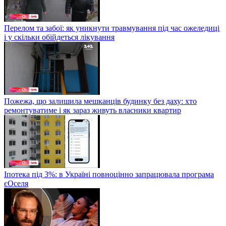
Перелом та забої: як уникнути травмування під час ожеледиці
і у скільки обійдеться лікування
Пожежа, що залишила мешканців будинку без даху: хто
ремонтуватиме і як зараз живуть власники квартир
Іпотека під 3%: в Україні повноцінно запрацювала програма
єОселя