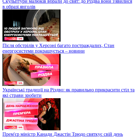
Скульптури малюків вбрали до свят: до Різдва вони з'явилися
в образі янголів
Після обстрілів у Херсоні багато постраждалих, Стан
енергосистеми покращується – новини
Українські традиції на Різдво: як правильно прикрасити стіл та
які страви зробити
Прем'єр міністр Канади Джастін Трюдо святкує свій день