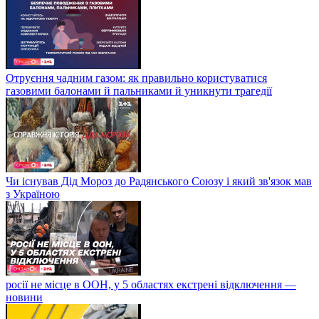
Отруєння чадним газом: як правильно користуватися
газовими балонами й пальниками й уникнути трагедії
Чи існував Дід Мороз до Радянського Союзу і який зв'язок мав
з Україною
росії не місце в ООН, у 5 областях екстрені відключення —
новини