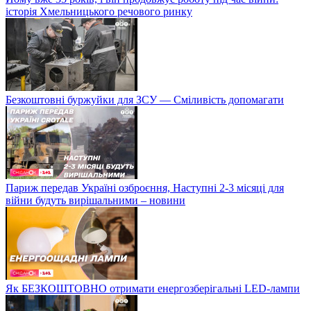
історія Хмельницького речового ринку
Безкоштовні буржуйки для ЗСУ — Сміливість допомагати
Париж передав Україні озброєння, Наступні 2-3 місяці для
війни будуть вирішальними – новини
Як БЕЗКОШТОВНО отримати енергозберігальні LED-лампи