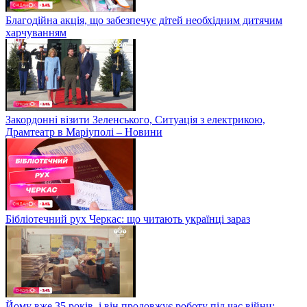
Благодійна акція, що забезпечує дітей необхідним дитячим
харчуванням
Закордонні візити Зеленського, Ситуація з електрикою,
Драмтеатр в Маріуполі – Новини
Бібліотечний рух Черкас: що читають українці зараз
Йому вже 35 років, і він продовжує роботу під час війни: