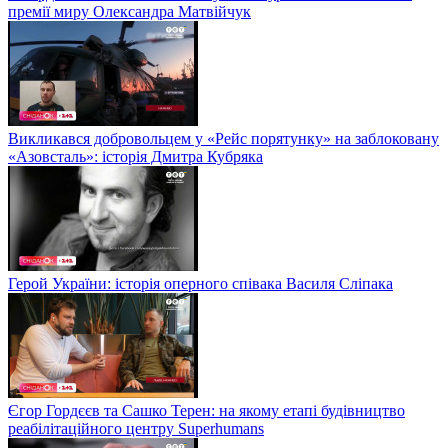
премії миру Олександра Матвійчук
Викликався добровольцем у «Рейс порятунку» на заблоковану
«Азовсталь»: історія Дмитра Кубряка
Герой України: історія оперного співака Василя Сліпака
Єгор Гордєєв та Сашко Терен: на якому етапі будівництво
реабілітаційного центру Superhumans