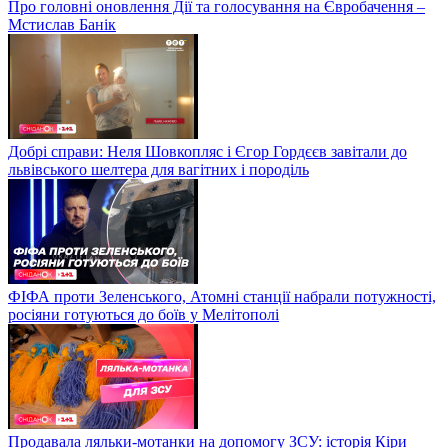
Про головні оновлення Дії та голосування на Євробачення –
Мстислав Банік
Добрі справи: Неля Шовкопляс і Єгор Гордєєв завітали до
львівського шелтера для вагітних і породіль
ФІФА проти Зеленського, Атомні станції набрали потужності,
росіяни готуються до боїв у Мелітополі
Продавала ляльки-мотанки на допомогу ЗСУ: історія Кіри