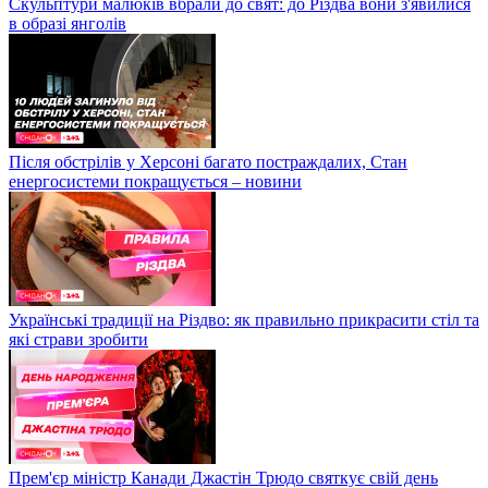
Скульптури малюків вбрали до свят: до Різдва вони з'явилися
в образі янголів
Після обстрілів у Херсоні багато постраждалих, Стан
енергосистеми покращується – новини
Українські традиції на Різдво: як правильно прикрасити стіл та
які страви зробити
Прем'єр міністр Канади Джастін Трюдо святкує свій день