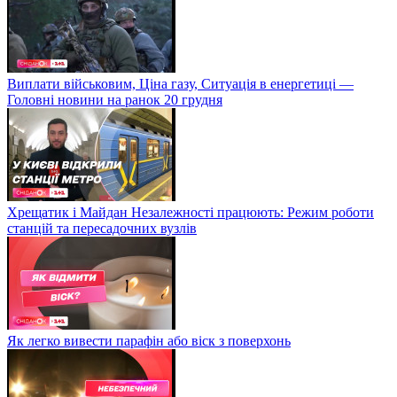
Виплати військовим, Ціна газу, Ситуація в енергетиці —
Головні новини на ранок 20 грудня
Хрещатик і Майдан Незалежності працюють: Режим роботи
станцій та пересадочних вузлів
Як легко вивести парафін або віск з поверхонь