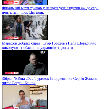
Фінальний матч тримав у напрузі усіх глядачів аж до серії
пентальті – Ігор Циганик
Марафон добрих справ: Єгор Гордєєв і Неля Шовкопляс
виконують побажання українців за донати
Збірка "Війна 2022": уривок із щоденника Сергія Жадана,
читає Богдан Бенюк