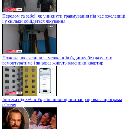
Перелом та забої: як уникнути травмування під час ожеледиці
і у скільки обійдеться лікування
Пожежа, що залишила мешканців будинку без даху: хто
ремонтуватиме і як зараз живуть власники квартир
Іпотека під 3%: в Україні повноцінно запрацювала програма
єОселя