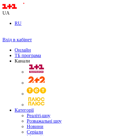
UA
RU
Вхід в кабінет
Онлайн
ТБ програма
Канали
Категорії
Реаліті-шоу
Розважальні шоу
Новини
Серіали