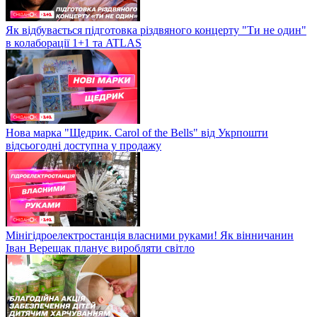
Як відбувається підготовка різдвяного концерту "Ти не один"
в колаборації 1+1 та ATLAS
Нова марка "Щедрик. Carol of the Bells" від Укрпошти
відсьогодні доступна у продажу
Мінігідроелектростанція власними руками! Як вінничанин
Іван Верещак планує виробляти світло