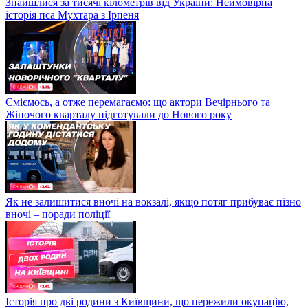
Знайшлися за тисячі кілометрів від України: Неймовірна
історія пса Мухтара з Ірпеня
Сміємось, а отже перемагаємо: що актори Вечірнього та
Жіночого кварталу підготували до Нового року
Як не залишитися вночі на вокзалі, якщо потяг прибуває пізно
вночі – поради поліції
Історія про дві родини з Київщини, що пережили окупацію,