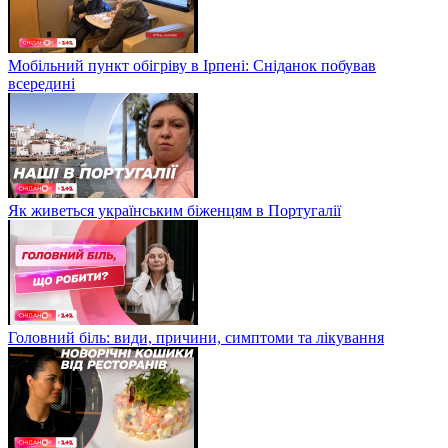
Мобільний пункт обігріву в Ірпені: Сніданок побував
всередині
Як живеться українським біженцям в Португалії
Головний біль: види, причини, симптоми та лікування