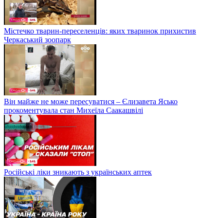
Містечко тварин-переселенців: яких тваринок прихистив
Черкаський зоопарк
Він майже не може пересуватися – Єлизавета Ясько
прокоментувала стан Михеїла Саакашвілі
Російські ліки зникають з українських аптек