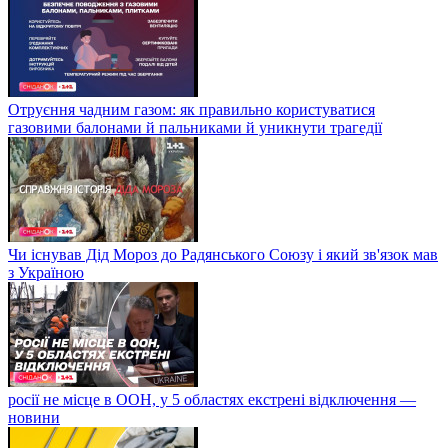
Отруєння чадним газом: як правильно користуватися
газовими балонами й пальниками й уникнути трагедії
Чи існував Дід Мороз до Радянського Союзу і який зв'язок мав
з Україною
росії не місце в ООН, у 5 областях екстрені відключення —
новини