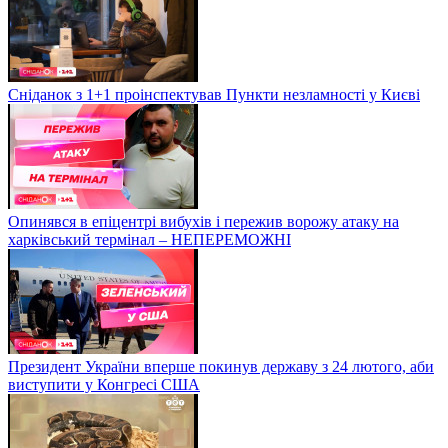
Сніданок з 1+1 проінспектував Пункти незламності у Києві
Опинявся в епіцентрі вибухів і пережив ворожу атаку на
харківський термінал – НЕПЕРЕМОЖНІ
Президент України вперше покинув державу з 24 лютого, аби
виступити у Конгресі США