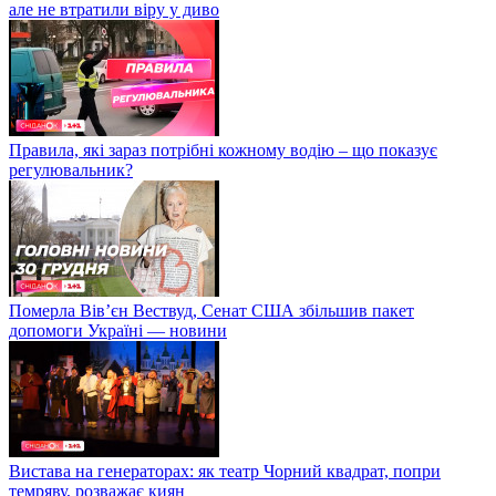
але не втратили віру у диво
Правила, які зараз потрібні кожному водію – що показує
регулювальник?
Померла Вівʼєн Вествуд, Сенат США збільшив пакет
допомоги Україні — новини
Вистава на генераторах: як театр Чорний квадрат, попри
темряву, розважає киян