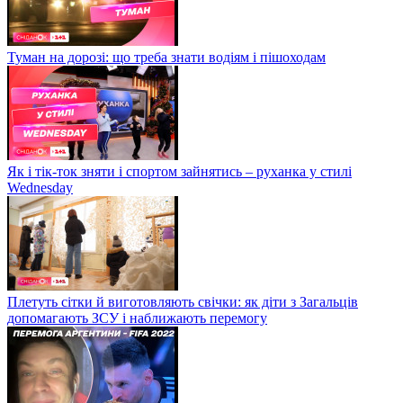
Туман на дорозі: що треба знати водіям і пішоходам
Як і тік-ток зняти і спортом зайнятись – руханка у стилі
Wednesday
Плетуть сітки й виготовляють свічки: як діти з Загальців
допомагають ЗСУ і наближають перемогу