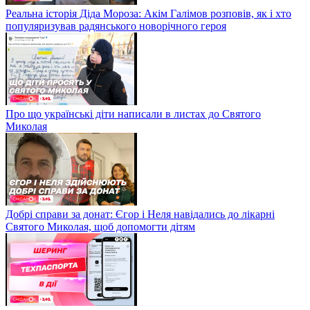
Реальна історія Діда Мороза: Акім Галімов розповів, як і хто
популяризував радянського новорічного героя
Про що українські діти написали в листах до Святого
Миколая
Добрі справи за донат: Єгор і Неля навідались до лікарні
Святого Миколая, щоб допомогти дітям