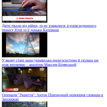
Двічі тікали від війни, та не зламалися: історія родинного
бізнесу Юлії та її доньки Катерини
У якому стані зараз українська енергосистеми й скільки ще
атак витримає – аналітик Максим Білявський
Операція "Укриття": Антон Пшеничний перевірив сховища в
Запоріжжі