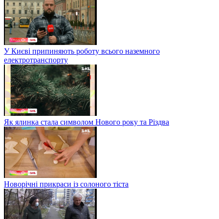
У Києві припиняють роботу всього наземного
електротранспорту
Як ялинка стала символом Нового року та Різдва
Новорічні прикраси із солоного тіста