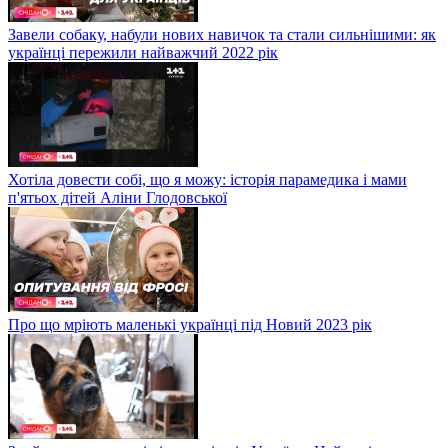
Завели собаку, набули нових навичок та стали сильнішими: як
українці пережили найважчий 2022 рік
Хотіла довести собі, що я можу: історія парамедика і мами
п'ятьох дітей Аліни Глодовської
Про що мріють маленькі українці під Новий 2023 рік