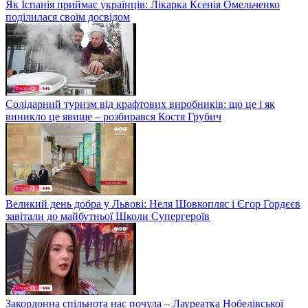
Як Іспанія приймає українців: Лікарка Ксенія Омельченко
поділилася своїм досвідом
Солідарний туризм від крафтових виробників: що це і як
виникло це явище – розбирався Костя Грубич
Великий день добра у Львові: Неля Шовкопляс і Єгор Гордєєв
завітали до майбутньої Школи Супергероїв
Закордонна спільнота нас почула – Лауреатка Нобелівської