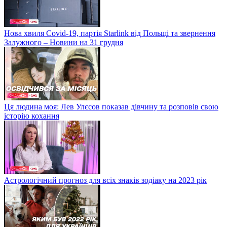
Нова хвиля Covid-19, партія Starlink від Польщі та звернення
Залужного – Новини на 31 грудня
Ця людина моя: Лев Улєсов показав дівчину та розповів свою
історію кохання
Астрологічний прогноз для всіх знаків зодіаку на 2023 рік