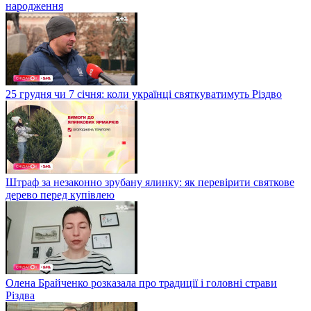
народження
25 грудня чи 7 січня: коли українці святкуватимуть Різдво
Штраф за незаконно зрубану ялинку: як перевірити святкове
дерево перед купівлею
Олена Брайченко розказала про традиції і головні страви
Різдва