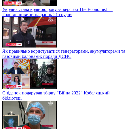
Україна стала країною року за версією The Economist —
Головні новини на ранок 21 грудня
Як правильно користуватися генераторами, акумуляторами та
газовими балонами: поради ДСНС
Сніданок подарував збірку "Війна 2022" Кобеляцький
бібліотеці