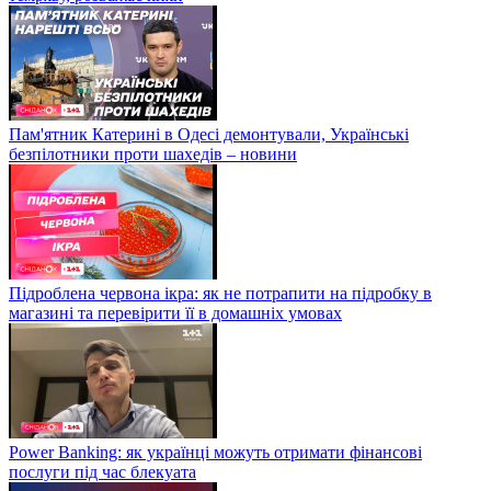
Пам'ятник Катерині в Одесі демонтували, Українські
безпілотники проти шахедів – новини
Підроблена червона ікра: як не потрапити на підробку в
магазині та перевірити її в домашніх умовах
Power Banking: як українці можуть отримати фінансові
послуги під час блекуата