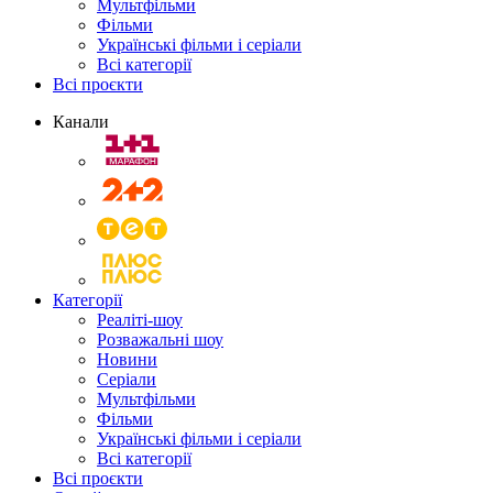
Мультфільми
Фільми
Українські фільми і серіали
Всі категорії
Всі проєкти
Канали
Категорії
Реаліті-шоу
Розважальні шоу
Новини
Серіали
Мультфільми
Фільми
Українські фільми і серіали
Всі категорії
Всі проєкти