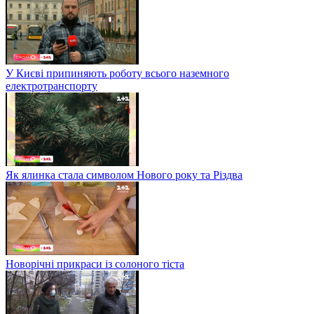
У Києві припиняють роботу всього наземного
електротранспорту
Як ялинка стала символом Нового року та Різдва
Новорічні прикраси із солоного тіста