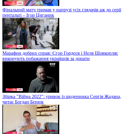
Фінальний матч тримав у напрузі усіх глядачів аж до серії
пентальті – Ігор Циганик
Марафон добрих справ: Єгор Гордєєв і Неля Шовкопляс
виконують побажання українців за донати
Збірка "Війна 2022": уривок із щоденника Сергія Жадана,
читає Богдан Бенюк