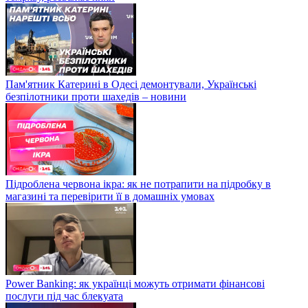
Пам'ятник Катерині в Одесі демонтували, Українські
безпілотники проти шахедів – новини
Підроблена червона ікра: як не потрапити на підробку в
магазині та перевірити її в домашніх умовах
Power Banking: як українці можуть отримати фінансові
послуги під час блекуата