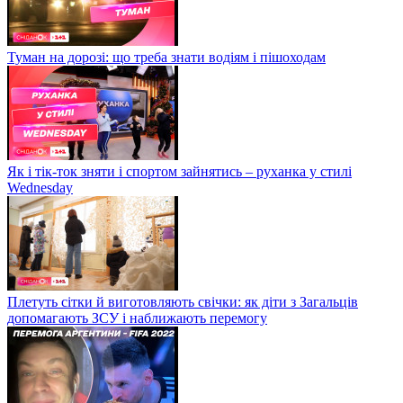
Туман на дорозі: що треба знати водіям і пішоходам
Як і тік-ток зняти і спортом зайнятись – руханка у стилі
Wednesday
Плетуть сітки й виготовляють свічки: як діти з Загальців
допомагають ЗСУ і наближають перемогу