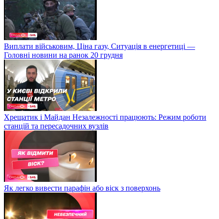
Виплати військовим, Ціна газу, Ситуація в енергетиці —
Головні новини на ранок 20 грудня
Хрещатик і Майдан Незалежності працюють: Режим роботи
станцій та пересадочних вузлів
Як легко вивести парафін або віск з поверхонь