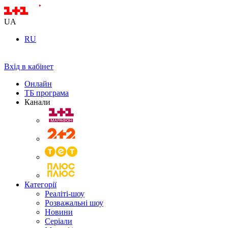
UA
RU
Вхід в кабінет
Онлайн
ТБ програма
Канали
Категорії
Реаліті-шоу
Розважальні шоу
Новини
Серіали