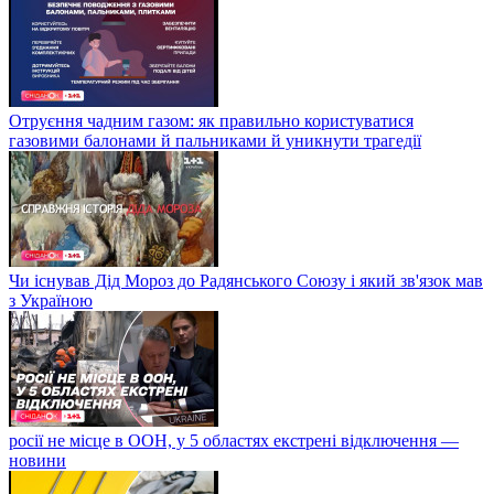
Отруєння чадним газом: як правильно користуватися
газовими балонами й пальниками й уникнути трагедії
Чи існував Дід Мороз до Радянського Союзу і який зв'язок мав
з Україною
росії не місце в ООН, у 5 областях екстрені відключення —
новини