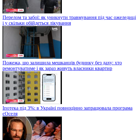
Перелом та забої: як уникнути травмування під час ожеледиці
і у скільки обійдеться лікування
Пожежа, що залишила мешканців будинку без даху: хто
ремонтуватиме і як зараз живуть власники квартир
Іпотека під 3%: в Україні повноцінно запрацювала програма
єОселя