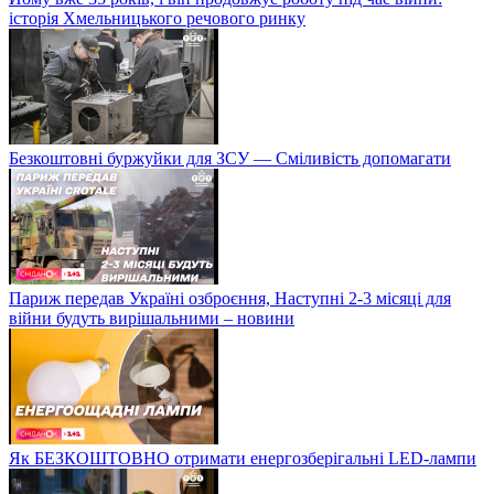
історія Хмельницького речового ринку
Безкоштовні буржуйки для ЗСУ — Сміливість допомагати
Париж передав Україні озброєння, Наступні 2-3 місяці для
війни будуть вирішальними – новини
Як БЕЗКОШТОВНО отримати енергозберігальні LED-лампи