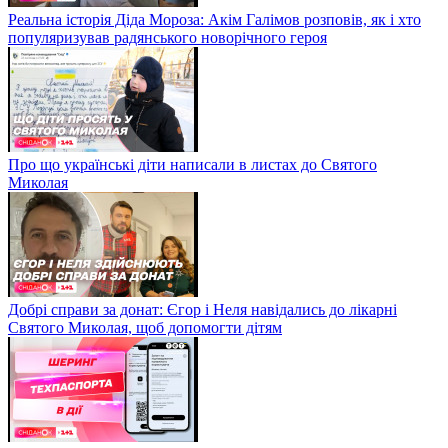
Реальна історія Діда Мороза: Акім Галімов розповів, як і хто
популяризував радянського новорічного героя
Про що українські діти написали в листах до Святого
Миколая
Добрі справи за донат: Єгор і Неля навідались до лікарні
Святого Миколая, щоб допомогти дітям