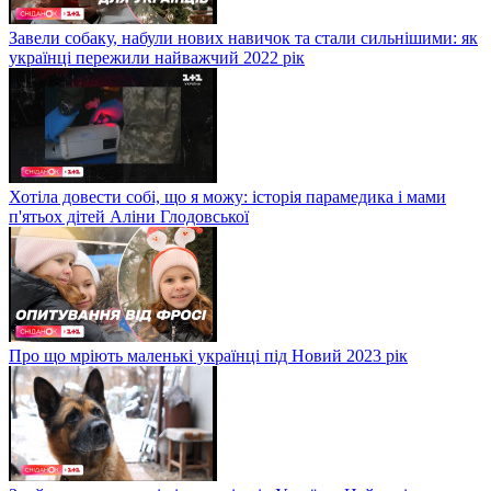
Завели собаку, набули нових навичок та стали сильнішими: як
українці пережили найважчий 2022 рік
Хотіла довести собі, що я можу: історія парамедика і мами
п'ятьох дітей Аліни Глодовської
Про що мріють маленькі українці під Новий 2023 рік