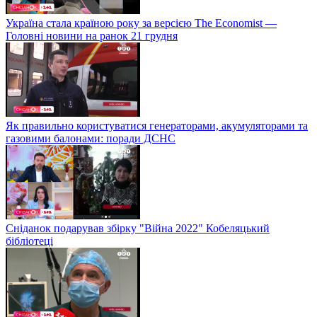
Україна стала країною року за версією The Economist —
Головні новини на ранок 21 грудня
Як правильно користуватися генераторами, акумуляторами та
газовими балонами: поради ДСНС
Сніданок подарував збірку "Війна 2022" Кобеляцький
бібліотеці