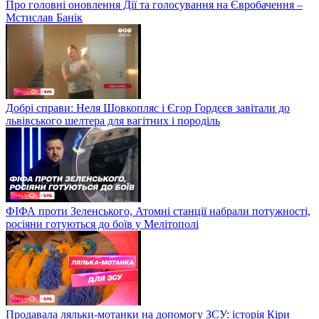
Про головні оновлення Дії та голосування на Євробачення –
Мстислав Банік
Добрі справи: Неля Шовкопляс і Єгор Гордєєв завітали до
львівського шелтера для вагітних і породіль
ФІФА проти Зеленського, Атомні станції набрали потужності,
росіяни готуються до боїв у Мелітополі
Продавала ляльки-мотанки на допомогу ЗСУ: історія Кіри