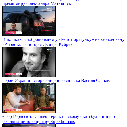
премії миру Олександра Матвійчук
Викликався добровольцем у «Рейс порятунку» на заблоковану
«Азовсталь»: історія Дмитра Кубряка
Герой України: історія оперного співака Василя Сліпака
Єгор Гордєєв та Сашко Терен: на якому етапі будівництво
реабілітаційного центру Superhumans