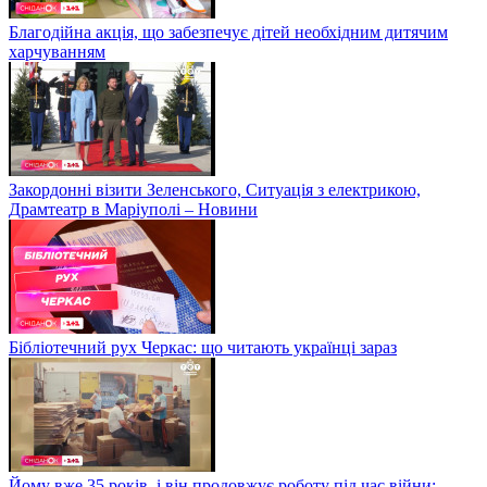
Благодійна акція, що забезпечує дітей необхідним дитячим
харчуванням
Закордонні візити Зеленського, Ситуація з електрикою,
Драмтеатр в Маріуполі – Новини
Бібліотечний рух Черкас: що читають українці зараз
Йому вже 35 років, і він продовжує роботу під час війни: