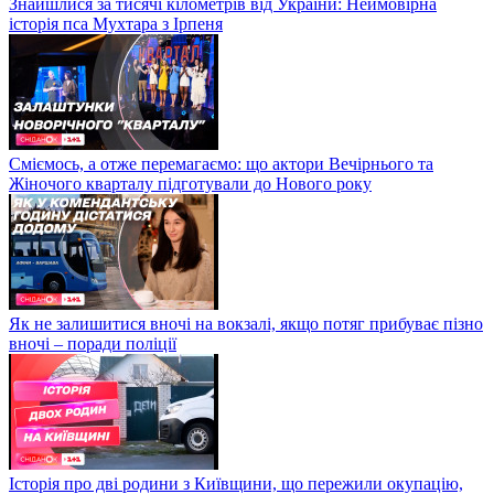
Знайшлися за тисячі кілометрів від України: Неймовірна
історія пса Мухтара з Ірпеня
Сміємось, а отже перемагаємо: що актори Вечірнього та
Жіночого кварталу підготували до Нового року
Як не залишитися вночі на вокзалі, якщо потяг прибуває пізно
вночі – поради поліції
Історія про дві родини з Київщини, що пережили окупацію,