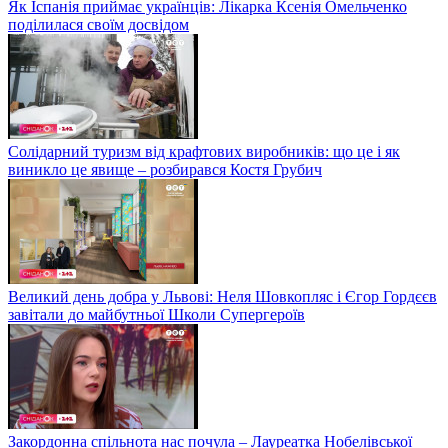
Як Іспанія приймає українців: Лікарка Ксенія Омельченко
поділилася своїм досвідом
Солідарний туризм від крафтових виробників: що це і як
виникло це явище – розбирався Костя Грубич
Великий день добра у Львові: Неля Шовкопляс і Єгор Гордєєв
завітали до майбутньої Школи Супергероїв
Закордонна спільнота нас почула – Лауреатка Нобелівської