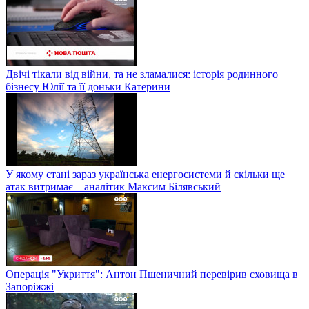
Двічі тікали від війни, та не зламалися: історія родинного
бізнесу Юлії та її доньки Катерини
У якому стані зараз українська енергосистеми й скільки ще
атак витримає – аналітик Максим Білявський
Операція "Укриття": Антон Пшеничний перевірив сховища в
Запоріжжі