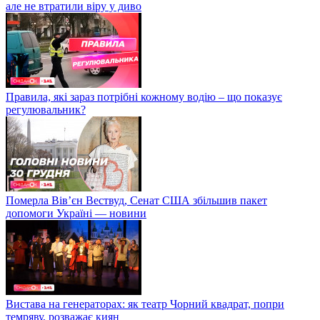
але не втратили віру у диво
Правила, які зараз потрібні кожному водію – що показує
регулювальник?
Померла Вівʼєн Вествуд, Сенат США збільшив пакет
допомоги Україні — новини
Вистава на генераторах: як театр Чорний квадрат, попри
темряву, розважає киян