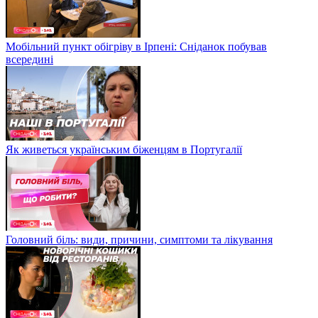
Мобільний пункт обігріву в Ірпені: Сніданок побував
всередині
Як живеться українським біженцям в Португалії
Головний біль: види, причини, симптоми та лікування