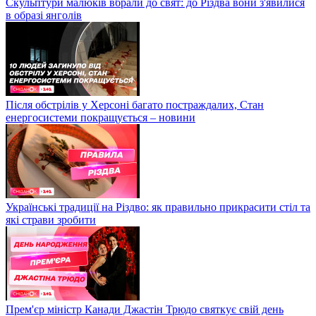
Скульптури малюків вбрали до свят: до Різдва вони з'явилися
в образі янголів
Після обстрілів у Херсоні багато постраждалих, Стан
енергосистеми покращується – новини
Українські традиції на Різдво: як правильно прикрасити стіл та
які страви зробити
Прем'єр міністр Канади Джастін Трюдо святкує свій день