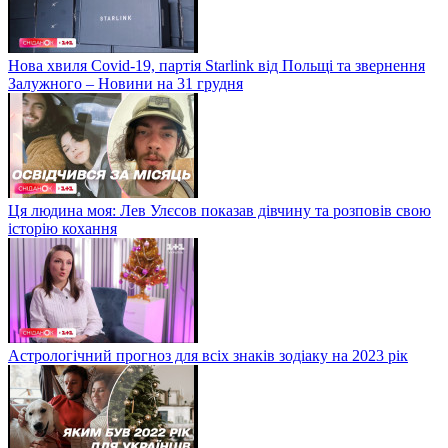
Нова хвиля Covid-19, партія Starlink від Польщі та звернення
Залужного – Новини на 31 грудня
Ця людина моя: Лев Улєсов показав дівчину та розповів свою
історію кохання
Астрологічний прогноз для всіх знаків зодіаку на 2023 рік