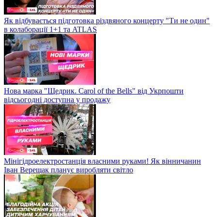
Як відбувається підготовка різдвяного концерту "Ти не один"
в колаборації 1+1 та ATLAS
Нова марка "Щедрик. Carol of the Bells" від Укрпошти
відсьогодні доступна у продажу
Мінігідроелектростанція власними руками! Як вінничанин
Іван Верещак планує виробляти світло