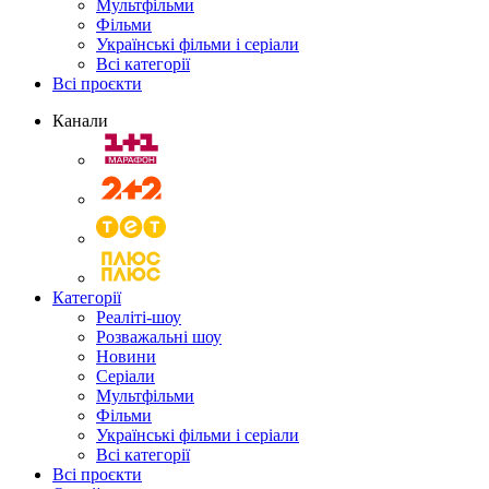
Мультфільми
Фільми
Українські фільми і серіали
Всі категорії
Всі проєкти
Канали
Категорії
Реаліті-шоу
Розважальні шоу
Новини
Серіали
Мультфільми
Фільми
Українські фільми і серіали
Всі категорії
Всі проєкти