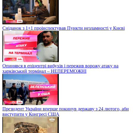
Сніданок з 1+1 проінспектував Пункти незламності у Києві
Опинявся в епіцентрі вибухів і пережив ворожу атаку на
харківський термінал – НЕПЕРЕМОЖНІ
Президент України вперше покинув державу з 24 лютого, аби
виступити у Конгресі США