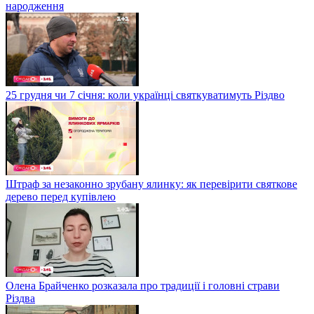
народження
25 грудня чи 7 січня: коли українці святкуватимуть Різдво
Штраф за незаконно зрубану ялинку: як перевірити святкове
дерево перед купівлею
Олена Брайченко розказала про традиції і головні страви
Різдва