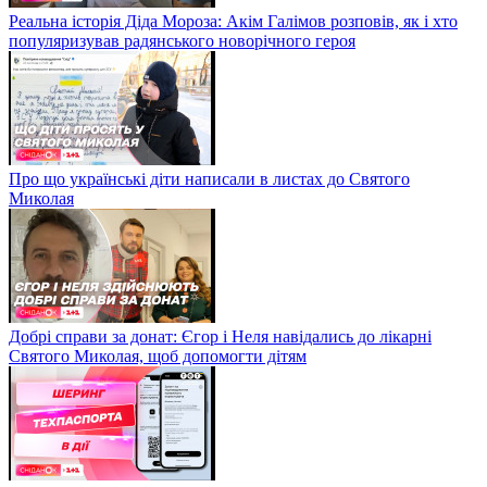
Реальна історія Діда Мороза: Акім Галімов розповів, як і хто
популяризував радянського новорічного героя
Про що українські діти написали в листах до Святого
Миколая
Добрі справи за донат: Єгор і Неля навідались до лікарні
Святого Миколая, щоб допомогти дітям