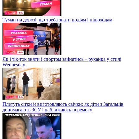
Туман на дорозі: що треба знати водіям і пішоходам
Як і тік-ток зняти і спортом зайнятись – руханка у стилі
Wednesday
Плетуть сітки й виготовляють свічки: як діти з Загальців
допомагають ЗСУ і наближають перемогу