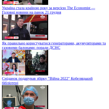
Україна стала країною року за версією The Economist —
Головні новини на ранок 21 грудня
Як правильно користуватися генераторами, акумуляторами та
газовими балонами: поради ДСНС
Сніданок подарував збірку "Війна 2022" Кобеляцький
бібліотеці