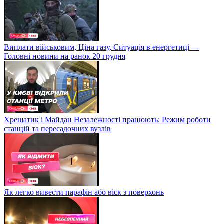
Виплати військовим, Ціна газу, Ситуація в енергетиці —
Головні новини на ранок 20 грудня
Хрещатик і Майдан Незалежності працюють: Режим роботи
станцій та пересадочних вузлів
Як легко вивести парафін або віск з поверхонь