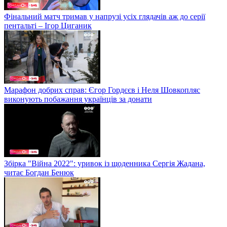
Фінальний матч тримав у напрузі усіх глядачів аж до серії
пентальті – Ігор Циганик
Марафон добрих справ: Єгор Гордєєв і Неля Шовкопляс
виконують побажання українців за донати
Збірка "Війна 2022": уривок із щоденника Сергія Жадана,
читає Богдан Бенюк