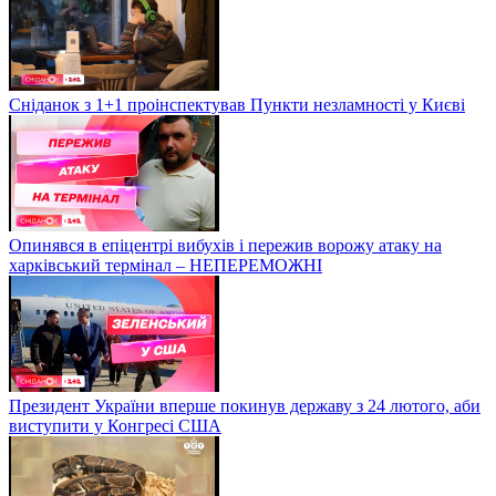
Сніданок з 1+1 проінспектував Пункти незламності у Києві
Опинявся в епіцентрі вибухів і пережив ворожу атаку на
харківський термінал – НЕПЕРЕМОЖНІ
Президент України вперше покинув державу з 24 лютого, аби
виступити у Конгресі США