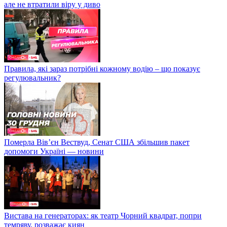
але не втратили віру у диво
Правила, які зараз потрібні кожному водію – що показує
регулювальник?
Померла Вівʼєн Вествуд, Сенат США збільшив пакет
допомоги Україні — новини
Вистава на генераторах: як театр Чорний квадрат, попри
темряву, розважає киян