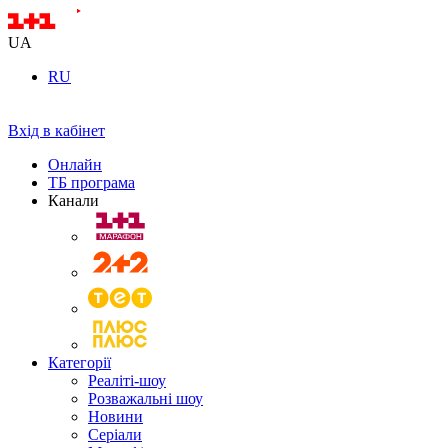
UA
RU
Вхід в кабінет
Онлайн
ТБ програма
Канали
Категорії
Реаліті-шоу
Розважальні шоу
Новини
Серіали