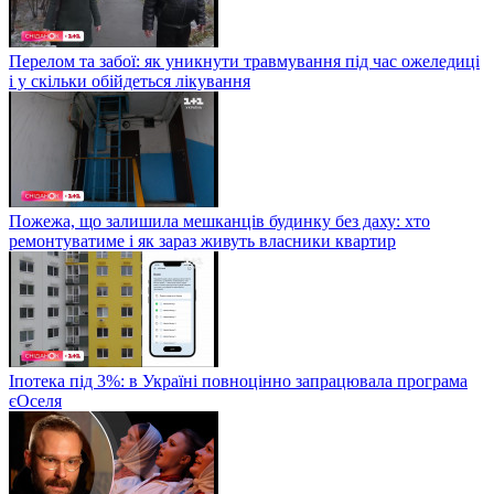
Перелом та забої: як уникнути травмування під час ожеледиці
і у скільки обійдеться лікування
Пожежа, що залишила мешканців будинку без даху: хто
ремонтуватиме і як зараз живуть власники квартир
Іпотека під 3%: в Україні повноцінно запрацювала програма
єОселя