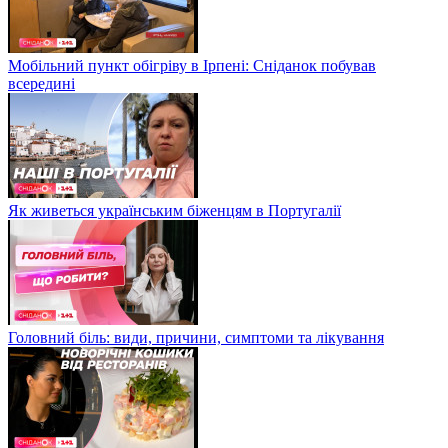
Мобільний пункт обігріву в Ірпені: Сніданок побував
всередині
Як живеться українським біженцям в Португалії
Головний біль: види, причини, симптоми та лікування