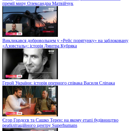
премії миру Олександра Матвійчук
Викликався добровольцем у «Рейс порятунку» на заблоковану
«Азовсталь»: історія Дмитра Кубряка
Герой України: історія оперного співака Василя Сліпака
Єгор Гордєєв та Сашко Терен: на якому етапі будівництво
реабілітаційного центру Superhumans