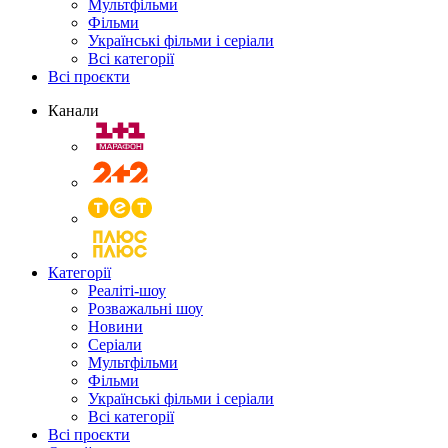
Мультфільми
Фільми
Українські фільми і серіали
Всі категорії
Всі проєкти
Канали
Категорії
Реаліті-шоу
Розважальні шоу
Новини
Серіали
Мультфільми
Фільми
Українські фільми і серіали
Всі категорії
Всі проєкти