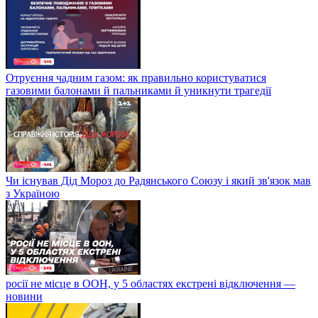
Отруєння чадним газом: як правильно користуватися
газовими балонами й пальниками й уникнути трагедії
Чи існував Дід Мороз до Радянського Союзу і який зв'язок мав
з Україною
росії не місце в ООН, у 5 областях екстрені відключення —
новини