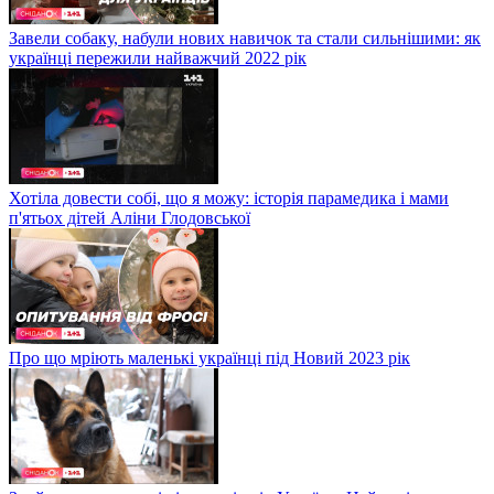
Завели собаку, набули нових навичок та стали сильнішими: як
українці пережили найважчий 2022 рік
Хотіла довести собі, що я можу: історія парамедика і мами
п'ятьох дітей Аліни Глодовської
Про що мріють маленькі українці під Новий 2023 рік