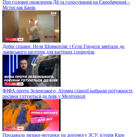
Про головні оновлення Дії та голосування на Євробачення –
Мстислав Банік
Добрі справи: Неля Шовкопляс і Єгор Гордєєв завітали до
львівського шелтера для вагітних і породіль
ФІФА проти Зеленського, Атомні станції набрали потужності,
росіяни готуються до боїв у Мелітополі
Продавала ляльки-мотанки на допомогу ЗСУ: історія Кіри