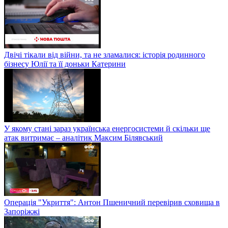
Двічі тікали від війни, та не зламалися: історія родинного
бізнесу Юлії та її доньки Катерини
У якому стані зараз українська енергосистеми й скільки ще
атак витримає – аналітик Максим Білявський
Операція "Укриття": Антон Пшеничний перевірив сховища в
Запоріжжі