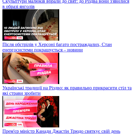
Скульптури малюків вбрали до свят: до Різдва вони з'явилися
в образі янголів
Після обстрілів у Херсоні багато постраждалих, Стан
енергосистеми покращується – новини
Українські традиції на Різдво: як правильно прикрасити стіл та
які страви зробити
Прем'єр міністр Канади Джастін Трюдо святкує свій день