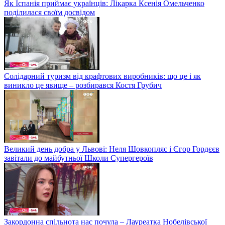
Як Іспанія приймає українців: Лікарка Ксенія Омельченко
поділилася своїм досвідом
Солідарний туризм від крафтових виробників: що це і як
виникло це явище – розбирався Костя Грубич
Великий день добра у Львові: Неля Шовкопляс і Єгор Гордєєв
завітали до майбутньої Школи Супергероїв
Закордонна спільнота нас почула – Лауреатка Нобелівської