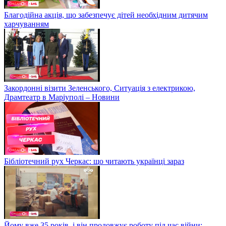
Благодійна акція, що забезпечує дітей необхідним дитячим
харчуванням
Закордонні візити Зеленського, Ситуація з електрикою,
Драмтеатр в Маріуполі – Новини
Бібліотечний рух Черкас: що читають українці зараз
Йому вже 35 років, і він продовжує роботу під час війни: