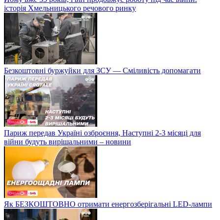
історія Хмельницького речового ринку
Безкоштовні буржуйки для ЗСУ — Сміливість допомагати
Париж передав Україні озброєння, Наступні 2-3 місяці для
війни будуть вирішальними – новини
Як БЕЗКОШТОВНО отримати енергозберігальні LED-лампи