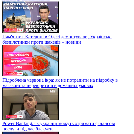
Пам'ятник Катерині в Одесі демонтували, Українські
безпілотники проти шахедів – новини
Підроблена червона ікра: як не потрапити на підробку в
магазині та перевірити її в домашніх умовах
Power Banking: як українці можуть отримати фінансові
послуги під час блекуата