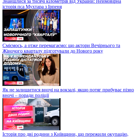
Знайшлися за тисячі кілометрів від України: Неймовірна
історія пса Мухтара з Ірпеня
Сміємось, а отже перемагаємо: що актори Вечірнього та
Жіночого кварталу підготували до Нового року
Як не залишитися вночі на вокзалі, якщо потяг прибуває пізно
вночі – поради поліції
Історія про дві родини з Київщини, що пережили окупацію,