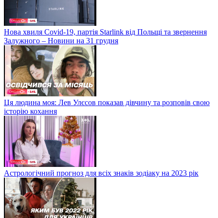
Нова хвиля Covid-19, партія Starlink від Польщі та звернення
Залужного – Новини на 31 грудня
Ця людина моя: Лев Улєсов показав дівчину та розповів свою
історію кохання
Астрологічний прогноз для всіх знаків зодіаку на 2023 рік