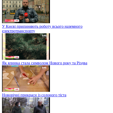
У Києві припиняють роботу всього наземного
електротранспорту
Як ялинка стала символом Нового року та Різдва
Новорічні прикраси із солоного тіста