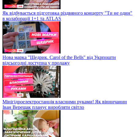
Як відбувається підготовка різдвяного концерту "Ти не один"
в колаборації 1+1 та ATLAS
Нова марка "Щедрик. Carol of the Bells" від Укрпошти
відсьогодні доступна у продажу
Мінігідроелектростанція власними руками! Як вінничанин
Іван Верещак планує виробляти світло