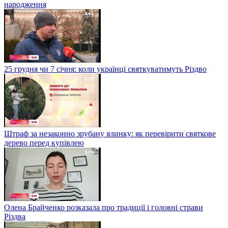
народження
25 грудня чи 7 січня: коли українці святкуватимуть Різдво
Штраф за незаконно зрубану ялинку: як перевірити святкове
дерево перед купівлею
Олена Брайченко розказала про традиції і головні страви
Різдва