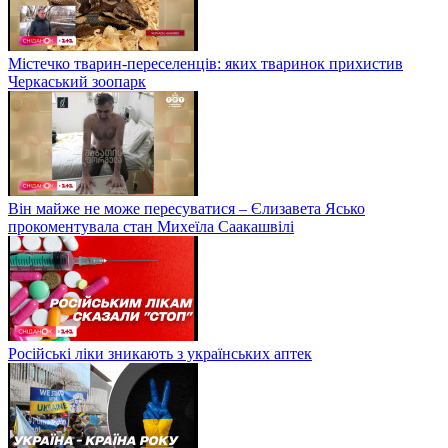
Містечко тварин-переселенців: яких тваринок прихистив
Черкаський зоопарк
Він майже не може пересуватися – Єлизавета Ясько
прокоментувала стан Михеїла Саакашвілі
Російські ліки зникають з українських аптек