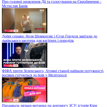
Про головні оновлення Дії та голосування на Євробачення –
Мстислав Банік
Добрі справи: Неля Шовкопляс і Єгор Гордєєв завітали до
львівського шелтера для вагітних і породіль
ФІФА проти Зеленського, Атомні станції набрали потужності,
росіяни готуються до боїв у Мелітополі
Продавала ляльки-мотанки на допомогу ЗСУ: історія Кіри