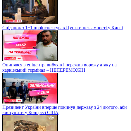
Сніданок з 1+1 проінспектував Пункти незламності у Києві
Опинявся в епіцентрі вибухів і пережив ворожу атаку на
харківський термінал – НЕПЕРЕМОЖНІ
Президент України вперше покинув державу з 24 лютого, аби
виступити у Конгресі США