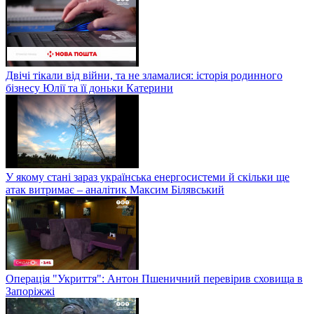
Двічі тікали від війни, та не зламалися: історія родинного
бізнесу Юлії та її доньки Катерини
У якому стані зараз українська енергосистеми й скільки ще
атак витримає – аналітик Максим Білявський
Операція "Укриття": Антон Пшеничний перевірив сховища в
Запоріжжі