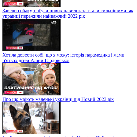
Завели собаку, набули нових навичок та стали сильнішими: як
українці пережили найважчий 2022 рік
Хотіла довести собі, що я можу: історія парамедика і мами
п'ятьох дітей Аліни Глодовської
Про що мріють маленькі українці під Новий 2023 рік