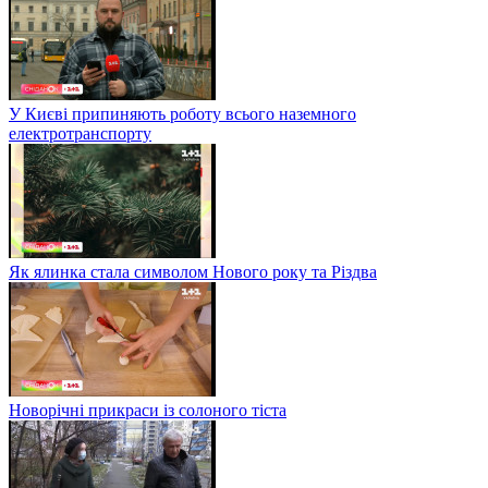
У Києві припиняють роботу всього наземного
електротранспорту
Як ялинка стала символом Нового року та Різдва
Новорічні прикраси із солоного тіста