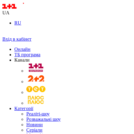
UA
RU
Вхід в кабінет
Онлайн
ТБ програма
Канали
Категорії
Реаліті-шоу
Розважальні шоу
Новини
Серіали