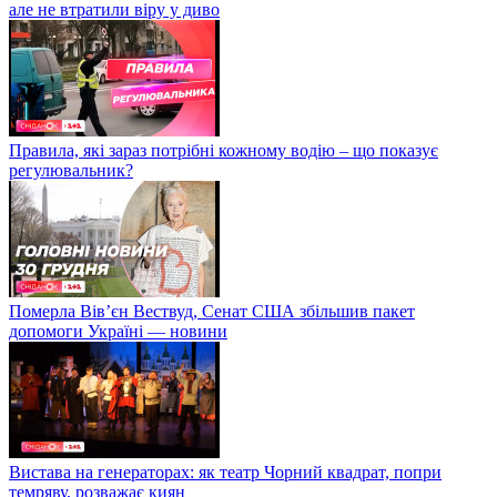
але не втратили віру у диво
Правила, які зараз потрібні кожному водію – що показує
регулювальник?
Померла Вівʼєн Вествуд, Сенат США збільшив пакет
допомоги Україні — новини
Вистава на генераторах: як театр Чорний квадрат, попри
темряву, розважає киян