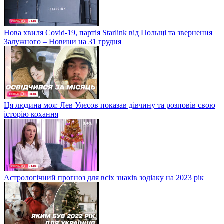
Нова хвиля Covid-19, партія Starlink від Польщі та звернення
Залужного – Новини на 31 грудня
Ця людина моя: Лев Улєсов показав дівчину та розповів свою
історію кохання
Астрологічний прогноз для всіх знаків зодіаку на 2023 рік