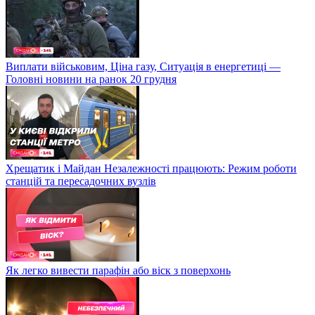
Виплати військовим, Ціна газу, Ситуація в енергетиці —
Головні новини на ранок 20 грудня
Хрещатик і Майдан Незалежності працюють: Режим роботи
станцій та пересадочних вузлів
Як легко вивести парафін або віск з поверхонь