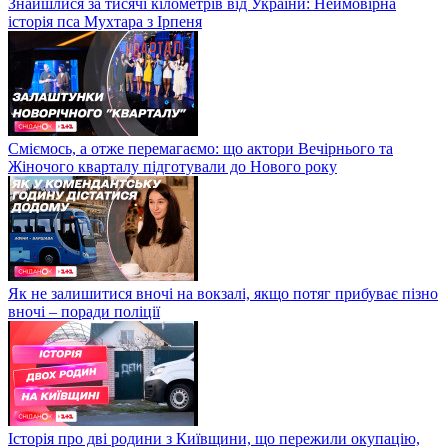
Знайшлися за тисячі кілометрів від України: Неймовірна
історія пса Мухтара з Ірпеня
Сміємось, а отже перемагаємо: що актори Вечірнього та
Жіночого кварталу підготували до Нового року
Як не залишитися вночі на вокзалі, якщо потяг прибуває пізно
вночі – поради поліції
Історія про дві родини з Київщини, що пережили окупацію,