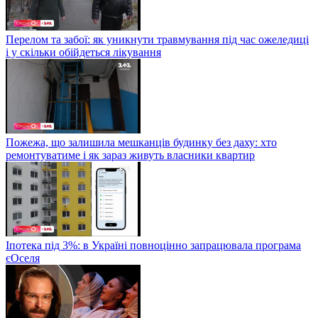
Перелом та забої: як уникнути травмування під час ожеледиці
і у скільки обійдеться лікування
Пожежа, що залишила мешканців будинку без даху: хто
ремонтуватиме і як зараз живуть власники квартир
Іпотека під 3%: в Україні повноцінно запрацювала програма
єОселя