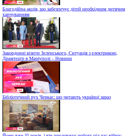
Благодійна акція, що забезпечує дітей необхідним дитячим
харчуванням
Закордонні візити Зеленського, Ситуація з електрикою,
Драмтеатр в Маріуполі – Новини
Бібліотечний рух Черкас: що читають українці зараз
Йому вже 35 років, і він продовжує роботу під час війни: