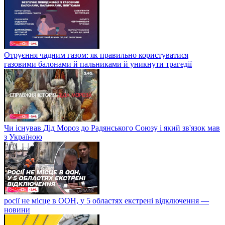
Отруєння чадним газом: як правильно користуватися
газовими балонами й пальниками й уникнути трагедії
Чи існував Дід Мороз до Радянського Союзу і який зв'язок мав
з Україною
росії не місце в ООН, у 5 областях екстрені відключення —
новини