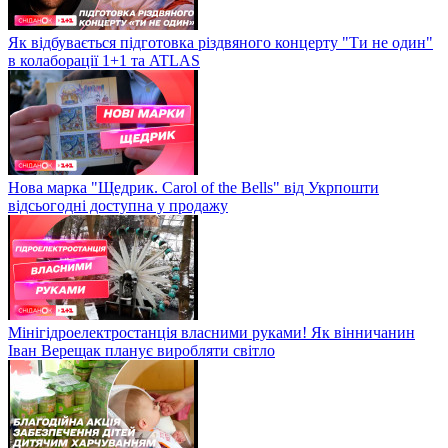
Як відбувається підготовка різдвяного концерту "Ти не один"
в колаборації 1+1 та ATLAS
Нова марка "Щедрик. Carol of the Bells" від Укрпошти
відсьогодні доступна у продажу
Мінігідроелектростанція власними руками! Як вінничанин
Іван Верещак планує виробляти світло