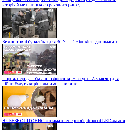
історія Хмельницького речового ринку
Безкоштовні буржуйки для ЗСУ — Сміливість допомагати
Париж передав Україні озброєння, Наступні 2-3 місяці для
війни будуть вирішальними – новини
Як БЕЗКОШТОВНО отримати енергозберігальні LED-лампи