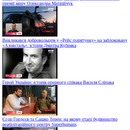
премії миру Олександра Матвійчук
Викликався добровольцем у «Рейс порятунку» на заблоковану
«Азовсталь»: історія Дмитра Кубряка
Герой України: історія оперного співака Василя Сліпака
Єгор Гордєєв та Сашко Терен: на якому етапі будівництво
реабілітаційного центру Superhumans