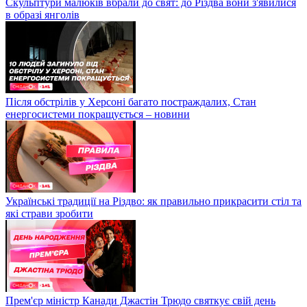
Скульптури малюків вбрали до свят: до Різдва вони з'явилися
в образі янголів
Після обстрілів у Херсоні багато постраждалих, Стан
енергосистеми покращується – новини
Українські традиції на Різдво: як правильно прикрасити стіл та
які страви зробити
Прем'єр міністр Канади Джастін Трюдо святкує свій день