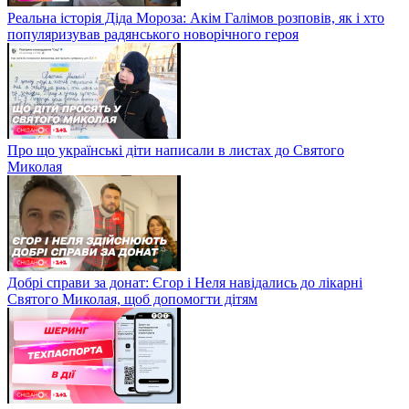
Реальна історія Діда Мороза: Акім Галімов розповів, як і хто
популяризував радянського новорічного героя
Про що українські діти написали в листах до Святого
Миколая
Добрі справи за донат: Єгор і Неля навідались до лікарні
Святого Миколая, щоб допомогти дітям