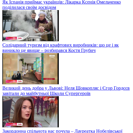
Як Іспанія приймає українців: Лікарка Ксенія Омельченко
поділилася своїм досвідом
Солідарний туризм від крафтових виробників: що це і як
виникло це явище – розбирався Костя Грубич
Великий день добра у Львові: Неля Шовкопляс і Єгор Гордєєв
завітали до майбутньої Школи Супергероїв
Закордонна спільнота нас почула – Лауреатка Нобелівської