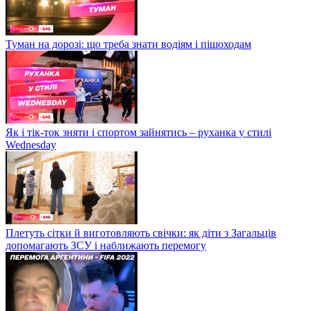
Туман на дорозі: що треба знати водіям і пішоходам
Як і тік-ток зняти і спортом зайнятись – руханка у стилі
Wednesday
Плетуть сітки й виготовляють свічки: як діти з Загальців
допомагають ЗСУ і наближають перемогу