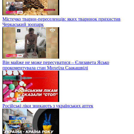
Містечко тварин-переселенців: яких тваринок прихистив
Черкаський зоопарк
Він майже не може пересуватися – Єлизавета Ясько
прокоментувала стан Михеїла Саакашвілі
Російські ліки зникають з українських аптек