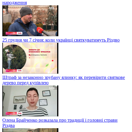
народження
25 грудня чи 7 січня: коли українці святкуватимуть Різдво
Штраф за незаконно зрубану ялинку: як перевірити святкове
дерево перед купівлею
Олена Брайченко розказала про традиції і головні страви
Різдва