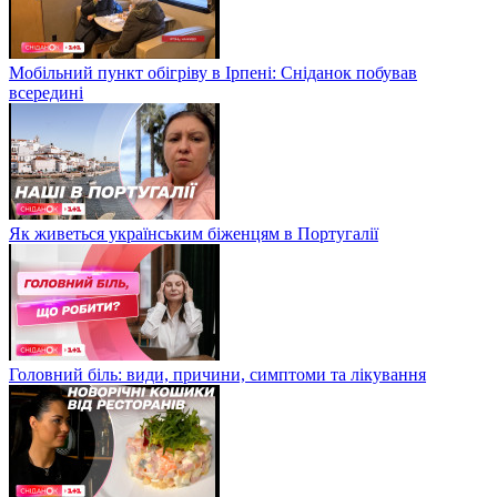
Мобільний пункт обігріву в Ірпені: Сніданок побував
всередині
Як живеться українським біженцям в Португалії
Головний біль: види, причини, симптоми та лікування