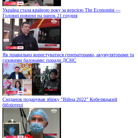
Україна стала країною року за версією The Economist —
Головні новини на ранок 21 грудня
Як правильно користуватися генераторами, акумуляторами та
газовими балонами: поради ДСНС
Сніданок подарував збірку "Війна 2022" Кобеляцький
бібліотеці