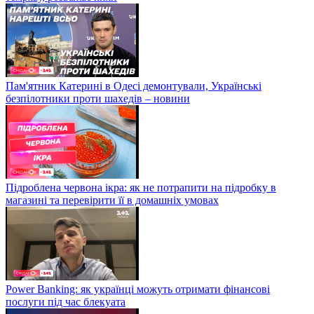
Пам'ятник Катерині в Одесі демонтували, Українські
безпілотники проти шахедів – новини
Підроблена червона ікра: як не потрапити на підробку в
магазині та перевірити її в домашніх умовах
Power Banking: як українці можуть отримати фінансові
послуги під час блекуата