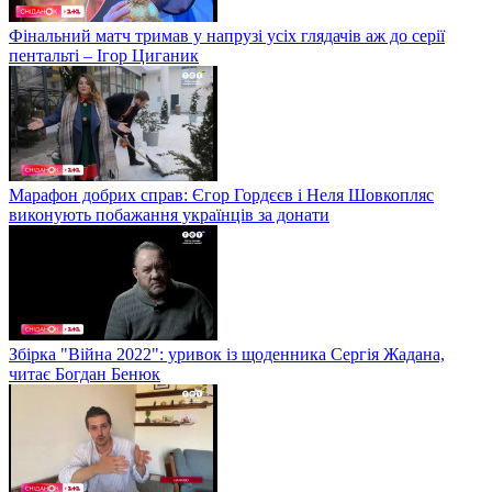
Фінальний матч тримав у напрузі усіх глядачів аж до серії
пентальті – Ігор Циганик
Марафон добрих справ: Єгор Гордєєв і Неля Шовкопляс
виконують побажання українців за донати
Збірка "Війна 2022": уривок із щоденника Сергія Жадана,
читає Богдан Бенюк