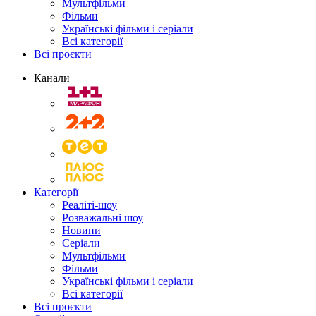
Мультфільми
Фільми
Українські фільми і серіали
Всі категорії
Всі проєкти
Канали
Категорії
Реаліті-шоу
Розважальні шоу
Новини
Серіали
Мультфільми
Фільми
Українські фільми і серіали
Всі категорії
Всі проєкти