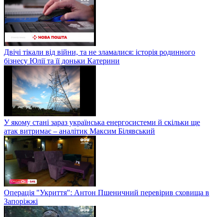
Двічі тікали від війни, та не зламалися: історія родинного
бізнесу Юлії та її доньки Катерини
У якому стані зараз українська енергосистеми й скільки ще
атак витримає – аналітик Максим Білявський
Операція "Укриття": Антон Пшеничний перевірив сховища в
Запоріжжі