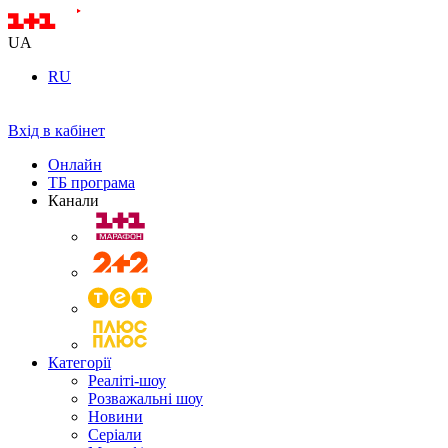
UA
RU
Вхід в кабінет
Онлайн
ТБ програма
Канали
Категорії
Реаліті-шоу
Розважальні шоу
Новини
Серіали