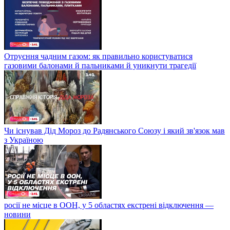
Отруєння чадним газом: як правильно користуватися
газовими балонами й пальниками й уникнути трагедії
Чи існував Дід Мороз до Радянського Союзу і який зв'язок мав
з Україною
росії не місце в ООН, у 5 областях екстрені відключення —
новини