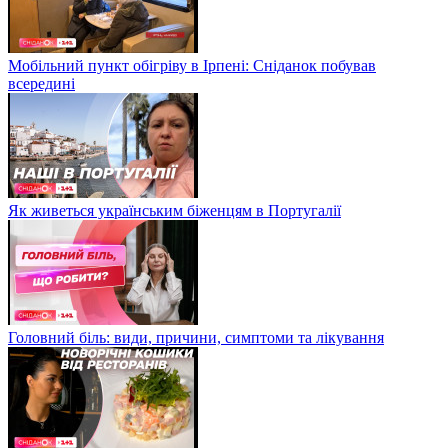
Мобільний пункт обігріву в Ірпені: Сніданок побував
всередині
Як живеться українським біженцям в Португалії
Головний біль: види, причини, симптоми та лікування