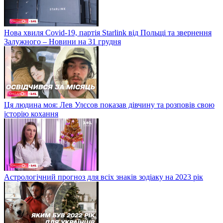
Нова хвиля Covid-19, партія Starlink від Польщі та звернення
Залужного – Новини на 31 грудня
Ця людина моя: Лев Улєсов показав дівчину та розповів свою
історію кохання
Астрологічний прогноз для всіх знаків зодіаку на 2023 рік