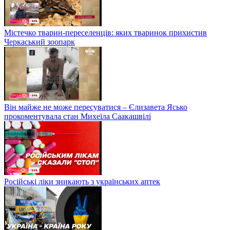
Містечко тварин-переселенців: яких тваринок прихистив
Черкаський зоопарк
Він майже не може пересуватися – Єлизавета Ясько
прокоментувала стан Михеїла Саакашвілі
Російські ліки зникають з українських аптек