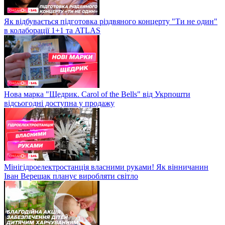
Як відбувається підготовка різдвяного концерту "Ти не один"
в колаборації 1+1 та ATLAS
Нова марка "Щедрик. Carol of the Bells" від Укрпошти
відсьогодні доступна у продажу
Мінігідроелектростанція власними руками! Як вінничанин
Іван Верещак планує виробляти світло