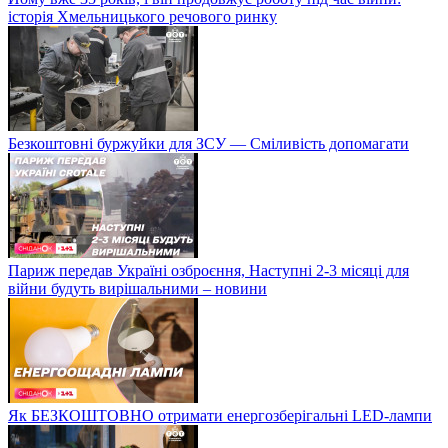
історія Хмельницького речового ринку
Безкоштовні буржуйки для ЗСУ — Сміливість допомагати
Париж передав Україні озброєння, Наступні 2-3 місяці для
війни будуть вирішальними – новини
Як БЕЗКОШТОВНО отримати енергозберігальні LED-лампи