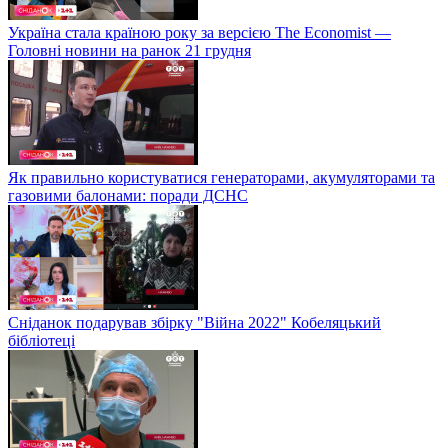
Україна стала країною року за версією The Economist —
Головні новини на ранок 21 грудня
Як правильно користуватися генераторами, акумуляторами та
газовими балонами: поради ДСНС
Сніданок подарував збірку "Війна 2022" Кобеляцький
бібліотеці