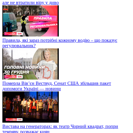
але не втратили віру у диво
Правила, які зараз потрібні кожному водію – що показує
регулювальник?
Померла Вівʼєн Вествуд, Сенат США збільшив пакет
допомоги Україні — новини
Вистава на генераторах: як театр Чорний квадрат, попри
темряву, розважає киян