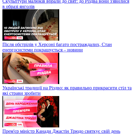
Скульптури малюків вбрали до свят: до Різдва вони з'явилися
в образі янголів
Після обстрілів у Херсоні багато постраждалих, Стан
енергосистеми покращується – новини
Українські традиції на Різдво: як правильно прикрасити стіл та
які страви зробити
Прем'єр міністр Канади Джастін Трюдо святкує свій день