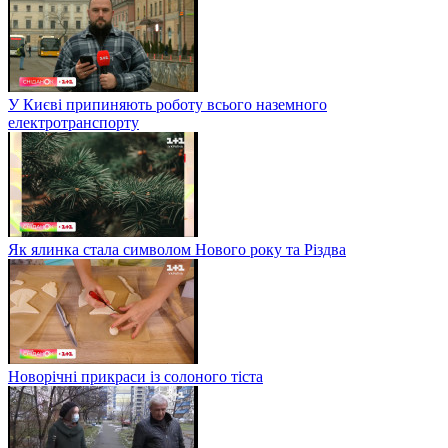
У Києві припиняють роботу всього наземного
електротранспорту
Як ялинка стала символом Нового року та Різдва
Новорічні прикраси із солоного тіста