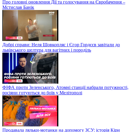
Про головні оновлення Дії та голосування на Євробачення –
Мстислав Банік
Добрі справи: Неля Шовкопляс і Єгор Гордєєв завітали до
львівського шелтера для вагітних і породіль
ФІФА проти Зеленського, Атомні станції набрали потужності,
росіяни готуються до боїв у Мелітополі
Продавала ляльки-мотанки на допомогу ЗСУ: історія Кіри