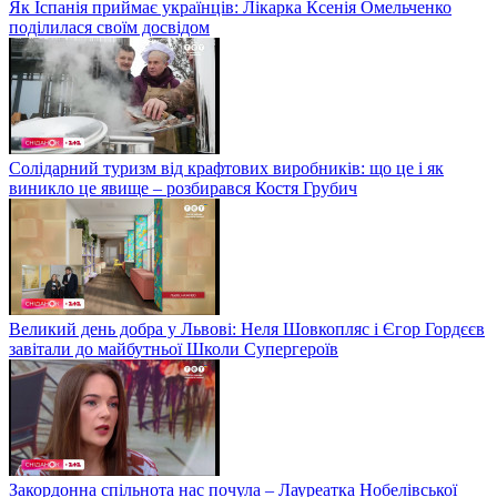
Як Іспанія приймає українців: Лікарка Ксенія Омельченко
поділилася своїм досвідом
Солідарний туризм від крафтових виробників: що це і як
виникло це явище – розбирався Костя Грубич
Великий день добра у Львові: Неля Шовкопляс і Єгор Гордєєв
завітали до майбутньої Школи Супергероїв
Закордонна спільнота нас почула – Лауреатка Нобелівської