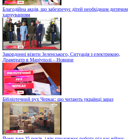
Благодійна акція, що забезпечує дітей необхідним дитячим
харчуванням
Закордонні візити Зеленського, Ситуація з електрикою,
Драмтеатр в Маріуполі – Новини
Бібліотечний рух Черкас: що читають українці зараз
Йому вже 35 років, і він продовжує роботу під час війни: