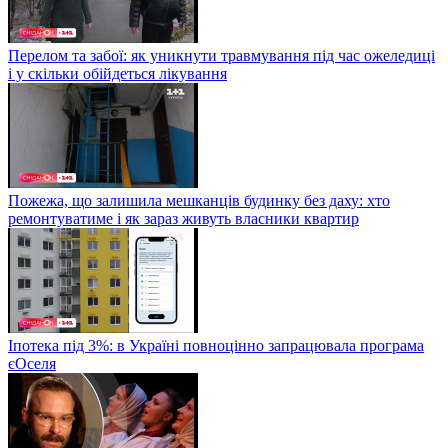
Перелом та забої: як уникнути травмування під час ожеледиці
і у скільки обійдеться лікування
Пожежа, що залишила мешканців будинку без даху: хто
ремонтуватиме і як зараз живуть власники квартир
Іпотека під 3%: в Україні повноцінно запрацювала програма
єОселя