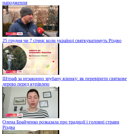
народження
25 грудня чи 7 січня: коли українці святкуватимуть Різдво
Штраф за незаконно зрубану ялинку: як перевірити святкове
дерево перед купівлею
Олена Брайченко розказала про традиції і головні страви
Різдва