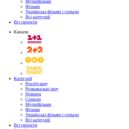
Мультфільми
Фільми
Українські фільми і серіали
Всі категорії
Всі проєкти
Канали
Категорії
Реаліті-шоу
Розважальні шоу
Новини
Серіали
Мультфільми
Фільми
Українські фільми і серіали
Всі категорії
Всі проєкти