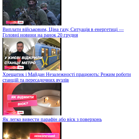
Виплати військовим, Ціна газу, Ситуація в енергетиці —
Головні новини на ранок 20 грудня
Хрещатик і Майдан Незалежності працюють: Режим роботи
станцій та пересадочних вузлів
Як легко вивести парафін або віск з поверхонь