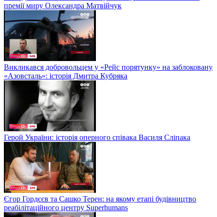
премії миру Олександра Матвійчук
Викликався добровольцем у «Рейс порятунку» на заблоковану
«Азовсталь»: історія Дмитра Кубряка
Герой України: історія оперного співака Василя Сліпака
Єгор Гордєєв та Сашко Терен: на якому етапі будівництво
реабілітаційного центру Superhumans