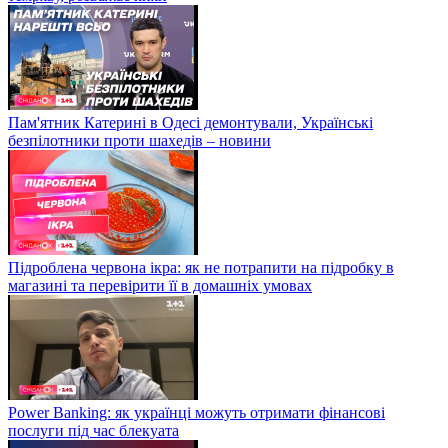
Пам'ятник Катерині в Одесі демонтували, Українські
безпілотники проти шахедів – новини
Підроблена червона ікра: як не потрапити на підробку в
магазині та перевірити її в домашніх умовах
Power Banking: як українці можуть отримати фінансові
послуги під час блекуата