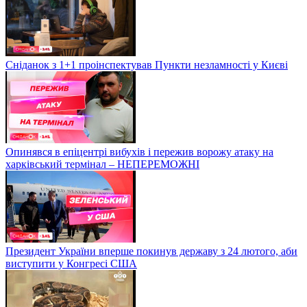
Сніданок з 1+1 проінспектував Пункти незламності у Києві
Опинявся в епіцентрі вибухів і пережив ворожу атаку на
харківський термінал – НЕПЕРЕМОЖНІ
Президент України вперше покинув державу з 24 лютого, аби
виступити у Конгресі США