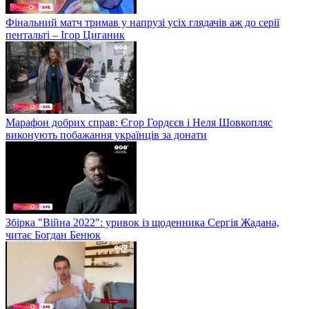
Фінальний матч тримав у напрузі усіх глядачів аж до серії
пентальті – Ігор Циганик
Марафон добрих справ: Єгор Гордєєв і Неля Шовкопляс
виконують побажання українців за донати
Збірка "Війна 2022": уривок із щоденника Сергія Жадана,
читає Богдан Бенюк