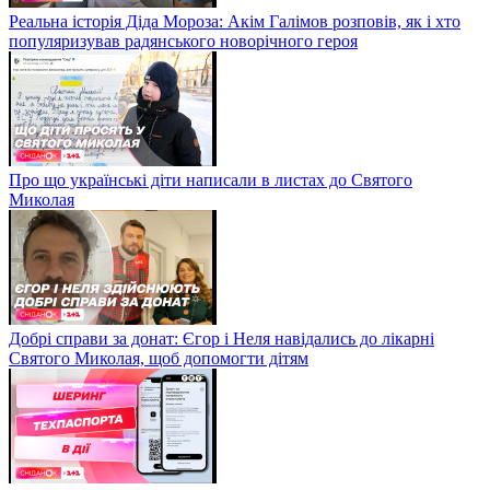
Реальна історія Діда Мороза: Акім Галімов розповів, як і хто
популяризував радянського новорічного героя
Про що українські діти написали в листах до Святого
Миколая
Добрі справи за донат: Єгор і Неля навідались до лікарні
Святого Миколая, щоб допомогти дітям