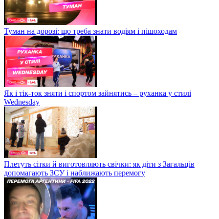
Туман на дорозі: що треба знати водіям і пішоходам
Як і тік-ток зняти і спортом зайнятись – руханка у стилі
Wednesday
Плетуть сітки й виготовляють свічки: як діти з Загальців
допомагають ЗСУ і наближають перемогу