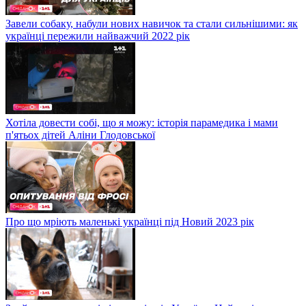
Завели собаку, набули нових навичок та стали сильнішими: як
українці пережили найважчий 2022 рік
Хотіла довести собі, що я можу: історія парамедика і мами
п'ятьох дітей Аліни Глодовської
Про що мріють маленькі українці під Новий 2023 рік