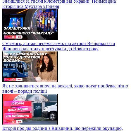
Знайшлися за тисячі кілометрів від України: Неймовірна
історія пса Мухтара з Ірпеня
Сміємось, а отже перемагаємо: що актори Вечірнього та
Жіночого кварталу підготували до Нового року
Як не залишитися вночі на вокзалі, якщо потяг прибуває пізно
вночі – поради поліції
Історія про дві родини з Київщини, що пережили окупацію,