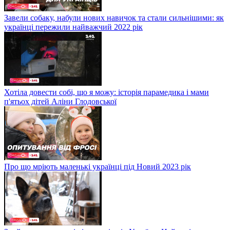
Завели собаку, набули нових навичок та стали сильнішими: як
українці пережили найважчий 2022 рік
Хотіла довести собі, що я можу: історія парамедика і мами
п'ятьох дітей Аліни Глодовської
Про що мріють маленькі українці під Новий 2023 рік