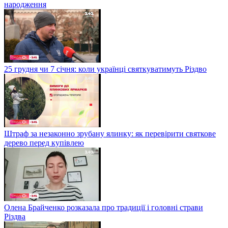
народження
25 грудня чи 7 січня: коли українці святкуватимуть Різдво
Штраф за незаконно зрубану ялинку: як перевірити святкове
дерево перед купівлею
Олена Брайченко розказала про традиції і головні страви
Різдва