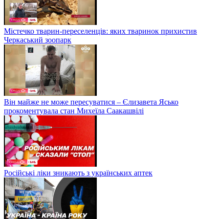
Містечко тварин-переселенців: яких тваринок прихистив
Черкаський зоопарк
Він майже не може пересуватися – Єлизавета Ясько
прокоментувала стан Михеїла Саакашвілі
Російські ліки зникають з українських аптек