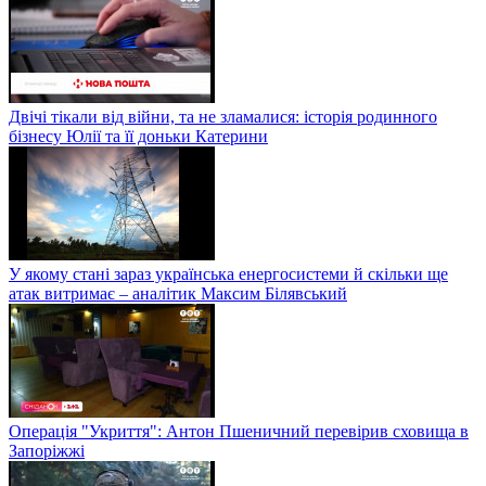
Двічі тікали від війни, та не зламалися: історія родинного
бізнесу Юлії та її доньки Катерини
У якому стані зараз українська енергосистеми й скільки ще
атак витримає – аналітик Максим Білявський
Операція "Укриття": Антон Пшеничний перевірив сховища в
Запоріжжі