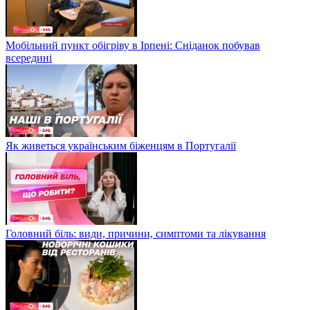
Мобільний пункт обігріву в Ірпені: Сніданок побував
всередині
Як живеться українським біженцям в Португалії
Головний біль: види, причини, симптоми та лікування