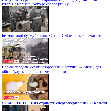
історія Хмельницького речового ринку
Безкоштовні буржуйки для ЗСУ — Сміливість допомагати
Париж передав Україні озброєння, Наступні 2-3 місяці для
війни будуть вирішальними – новини
Як БЕЗКОШТОВНО отримати енергозберігальні LED-лампи