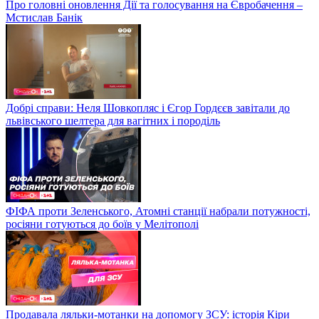
Про головні оновлення Дії та голосування на Євробачення –
Мстислав Банік
Добрі справи: Неля Шовкопляс і Єгор Гордєєв завітали до
львівського шелтера для вагітних і породіль
ФІФА проти Зеленського, Атомні станції набрали потужності,
росіяни готуються до боїв у Мелітополі
Продавала ляльки-мотанки на допомогу ЗСУ: історія Кіри