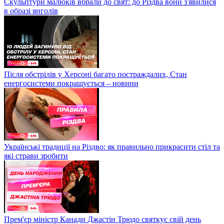
Скульптури малюків вбрали до свят: до Різдва вони з'явилися
в образі янголів
Після обстрілів у Херсоні багато постраждалих, Стан
енергосистеми покращується – новини
Українські традиції на Різдво: як правильно прикрасити стіл та
які страви зробити
Прем'єр міністр Канади Джастін Трюдо святкує свій день