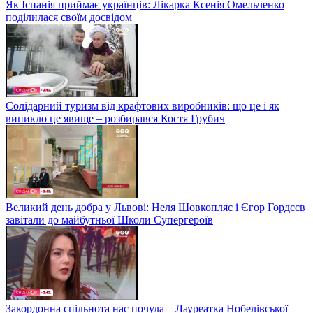
Як Іспанія приймає українців: Лікарка Ксенія Омельченко
поділилася своїм досвідом
Солідарний туризм від крафтових виробників: що це і як
виникло це явище – розбирався Костя Грубич
Великий день добра у Львові: Неля Шовкопляс і Єгор Гордєєв
завітали до майбутньої Школи Супергероїв
Закордонна спільнота нас почула – Лауреатка Нобелівської