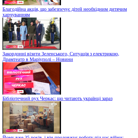
Благодійна акція, що забезпечує дітей необхідним дитячим
харчуванням
Закордонні візити Зеленського, Ситуація з електрикою,
Драмтеатр в Маріуполі – Новини
Бібліотечний рух Черкас: що читають українці зараз
Йому вже 35 років, і він продовжує роботу під час війни: