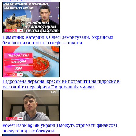
Пам'ятник Катерині в Одесі демонтували, Українські
безпілотники проти шахедів – новини
Підроблена червона ікра: як не потрапити на підробку в
магазині та перевірити її в домашніх умовах
Power Banking: як українці можуть отримати фінансові
послуги під час блекуата