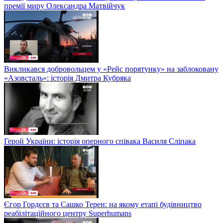
премії миру Олександра Матвійчук
Викликався добровольцем у «Рейс порятунку» на заблоковану
«Азовсталь»: історія Дмитра Кубряка
Герой України: історія оперного співака Василя Сліпака
Єгор Гордєєв та Сашко Терен: на якому етапі будівництво
реабілітаційного центру Superhumans