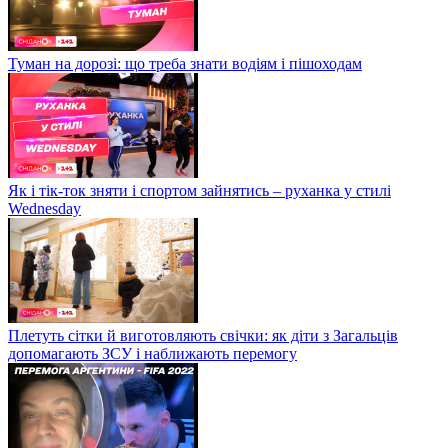
Туман на дорозі: що треба знати водіям і пішоходам
Як і тік-ток зняти і спортом зайнятись – руханка у стилі
Wednesday
Плетуть сітки й виготовляють свічки: як діти з Загальців
допомагають ЗСУ і наближають перемогу