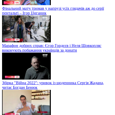
Фінальний матч тримав у напрузі усіх глядачів аж до серії
пентальті – Ігор Циганик
Марафон добрих справ: Єгор Гордєєв і Неля Шовкопляс
виконують побажання українців за донати
Збірка "Війна 2022": уривок із щоденника Сергія Жадана,
читає Богдан Бенюк