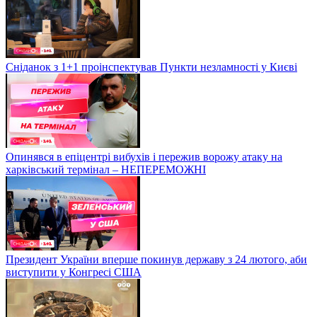
Сніданок з 1+1 проінспектував Пункти незламності у Києві
Опинявся в епіцентрі вибухів і пережив ворожу атаку на
харківський термінал – НЕПЕРЕМОЖНІ
Президент України вперше покинув державу з 24 лютого, аби
виступити у Конгресі США