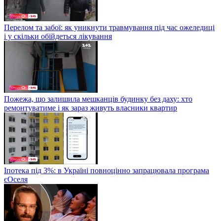
Перелом та забої: як уникнути травмування під час ожеледиці
і у скільки обійдеться лікування
Пожежа, що залишила мешканців будинку без даху: хто
ремонтуватиме і як зараз живуть власники квартир
Іпотека під 3%: в Україні повноцінно запрацювала програма
єОселя