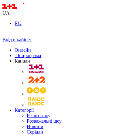
UA
RU
Вхід в кабінет
Онлайн
ТБ програма
Канали
Категорії
Реаліті-шоу
Розважальні шоу
Новини
Серіали