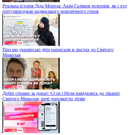
Реальна історія Діда Мороза: Акім Галімов розповів, як і хто
популяризував радянського новорічного героя
Про що українські діти написали в листах до Святого
Миколая
Добрі справи за донат: Єгор і Неля навідались до лікарні
Святого Миколая, щоб допомогти дітям