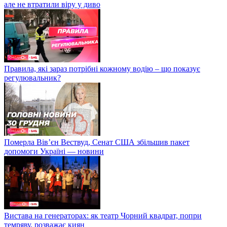
але не втратили віру у диво
Правила, які зараз потрібні кожному водію – що показує
регулювальник?
Померла Вівʼєн Вествуд, Сенат США збільшив пакет
допомоги Україні — новини
Вистава на генераторах: як театр Чорний квадрат, попри
темряву, розважає киян