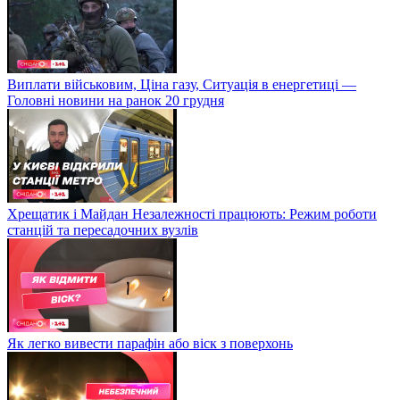
Виплати військовим, Ціна газу, Ситуація в енергетиці —
Головні новини на ранок 20 грудня
Хрещатик і Майдан Незалежності працюють: Режим роботи
станцій та пересадочних вузлів
Як легко вивести парафін або віск з поверхонь