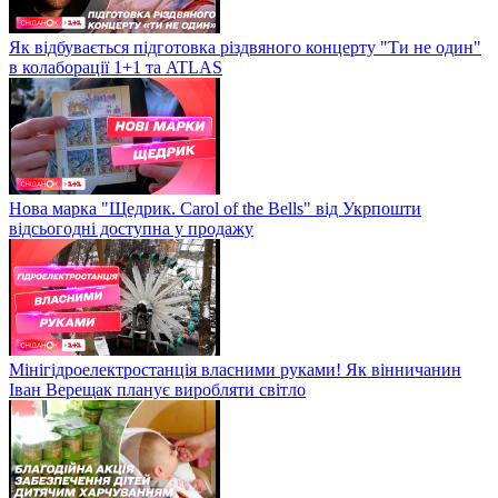
Як відбувається підготовка різдвяного концерту "Ти не один"
в колаборації 1+1 та ATLAS
Нова марка "Щедрик. Carol of the Bells" від Укрпошти
відсьогодні доступна у продажу
Мінігідроелектростанція власними руками! Як вінничанин
Іван Верещак планує виробляти світло