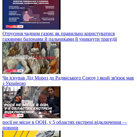
Отруєння чадним газом: як правильно користуватися
газовими балонами й пальниками й уникнути трагедії
Чи існував Дід Мороз до Радянського Союзу і який зв'язок мав
з Україною
росії не місце в ООН, у 5 областях екстрені відключення —
новини