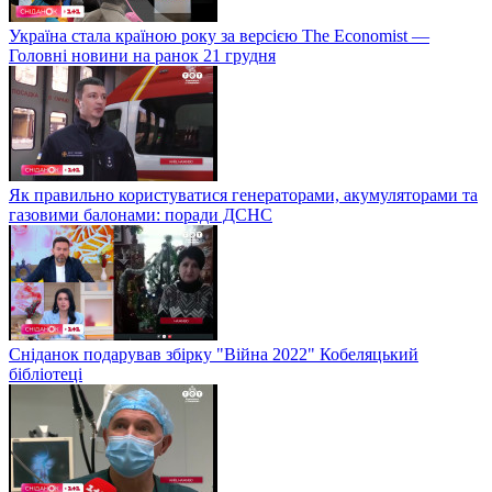
Україна стала країною року за версією The Economist —
Головні новини на ранок 21 грудня
Як правильно користуватися генераторами, акумуляторами та
газовими балонами: поради ДСНС
Сніданок подарував збірку "Війна 2022" Кобеляцький
бібліотеці