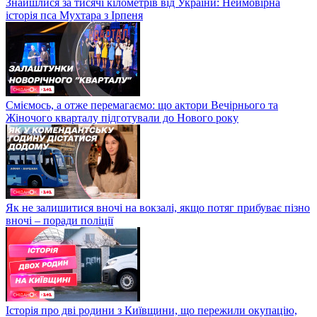
Знайшлися за тисячі кілометрів від України: Неймовірна
історія пса Мухтара з Ірпеня
Сміємось, а отже перемагаємо: що актори Вечірнього та
Жіночого кварталу підготували до Нового року
Як не залишитися вночі на вокзалі, якщо потяг прибуває пізно
вночі – поради поліції
Історія про дві родини з Київщини, що пережили окупацію,