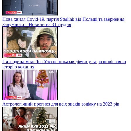
Нова хвиля Covid-19, партія Starlink від Польщі та звернення
Залужного – Новини на 31 грудня
Ця людина моя: Лев Улєсов показав дівчину та розповів свою
історію кохання
Астрологічний прогноз для всіх знаків зодіаку на 2023 рік