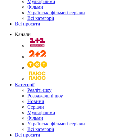
Мультфільми
Фільми
Українські фільми і серіали
Всі категорії
Всі проєкти
Канали
Категорії
Реаліті-шоу
Розважальні шоу
Новини
Серіали
Мультфільми
Фільми
Українські фільми і серіали
Всі категорії
Всі проєкти