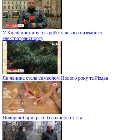
У Києві припиняють роботу всього наземного
електротранспорту
Як ялинка стала символом Нового року та Різдва
Новорічні прикраси із солоного тіста