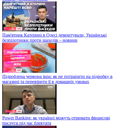
Пам'ятник Катерині в Одесі демонтували, Українські
безпілотники проти шахедів – новини
Підроблена червона ікра: як не потрапити на підробку в
магазині та перевірити її в домашніх умовах
Power Banking: як українці можуть отримати фінансові
послуги під час блекуата