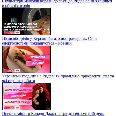
Скульптури малюків вбрали до свят: до Різдва вони з'явилися
в образі янголів
Після обстрілів у Херсоні багато постраждалих, Стан
енергосистеми покращується – новини
Українські традиції на Різдво: як правильно прикрасити стіл та
які страви зробити
Прем'єр міністр Канади Джастін Трюдо святкує свій день