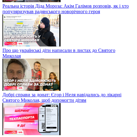
Реальна історія Діда Мороза: Акім Галімов розповів, як і хто
популяризував радянського новорічного героя
Про що українські діти написали в листах до Святого
Миколая
Добрі справи за донат: Єгор і Неля навідались до лікарні
Святого Миколая, щоб допомогти дітям