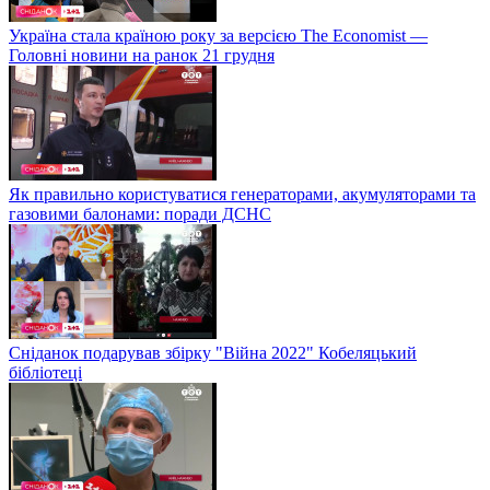
Україна стала країною року за версією The Economist —
Головні новини на ранок 21 грудня
Як правильно користуватися генераторами, акумуляторами та
газовими балонами: поради ДСНС
Сніданок подарував збірку "Війна 2022" Кобеляцький
бібліотеці