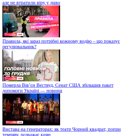
але не втратили віру у диво
Правила, які зараз потрібні кожному водію – що показує
регулювальник?
Померла Вівʼєн Вествуд, Сенат США збільшив пакет
допомоги Україні — новини
Вистава на генераторах: як театр Чорний квадрат, попри
темряву, розважає киян