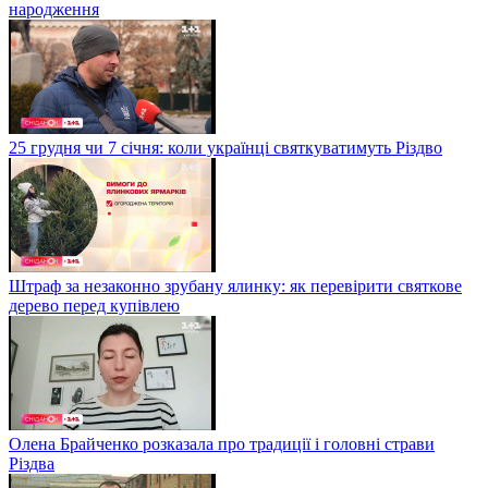
народження
25 грудня чи 7 січня: коли українці святкуватимуть Різдво
Штраф за незаконно зрубану ялинку: як перевірити святкове
дерево перед купівлею
Олена Брайченко розказала про традиції і головні страви
Різдва