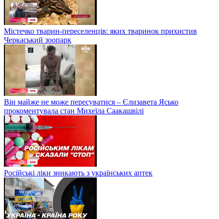
Містечко тварин-переселенців: яких тваринок прихистив
Черкаський зоопарк
Він майже не може пересуватися – Єлизавета Ясько
прокоментувала стан Михеїла Саакашвілі
Російські ліки зникають з українських аптек