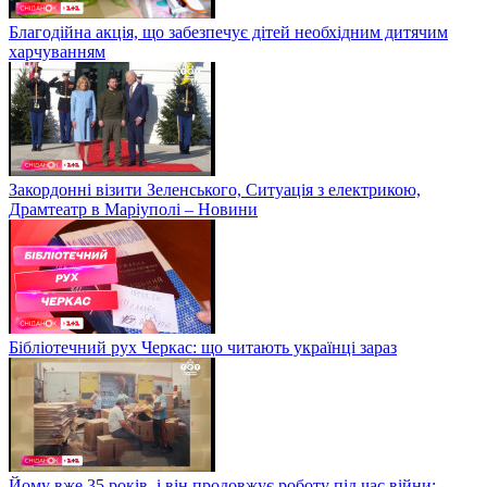
Благодійна акція, що забезпечує дітей необхідним дитячим
харчуванням
Закордонні візити Зеленського, Ситуація з електрикою,
Драмтеатр в Маріуполі – Новини
Бібліотечний рух Черкас: що читають українці зараз
Йому вже 35 років, і він продовжує роботу під час війни: