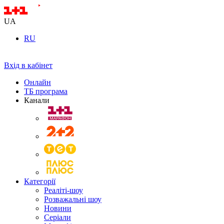
UA
RU
Вхід в кабінет
Онлайн
ТБ програма
Канали
Категорії
Реаліті-шоу
Розважальні шоу
Новини
Серіали