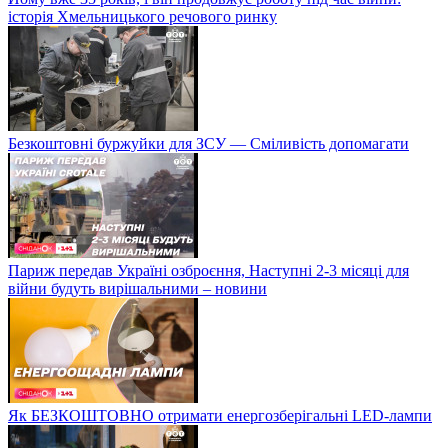
історія Хмельницького речового ринку
Безкоштовні буржуйки для ЗСУ — Сміливість допомагати
Париж передав Україні озброєння, Наступні 2-3 місяці для
війни будуть вирішальними – новини
Як БЕЗКОШТОВНО отримати енергозберігальні LED-лампи