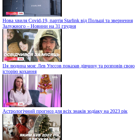
Нова хвиля Covid-19, партія Starlink від Польщі та звернення
Залужного – Новини на 31 грудня
Ця людина моя: Лев Улєсов показав дівчину та розповів свою
історію кохання
Астрологічний прогноз для всіх знаків зодіаку на 2023 рік