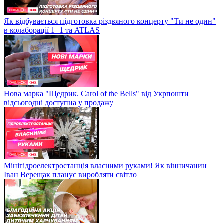
Як відбувається підготовка різдвяного концерту "Ти не один"
в колаборації 1+1 та ATLAS
Нова марка "Щедрик. Carol of the Bells" від Укрпошти
відсьогодні доступна у продажу
Мінігідроелектростанція власними руками! Як вінничанин
Іван Верещак планує виробляти світло