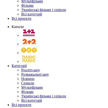
Мультфільми
Фільми
Українські фільми і серіали
Всі категорії
Всі проєкти
Канали
Категорії
Реаліті-шоу
Розважальні шоу
Новини
Серіали
Мультфільми
Фільми
Українські фільми і серіали
Всі категорії
Всі проєкти