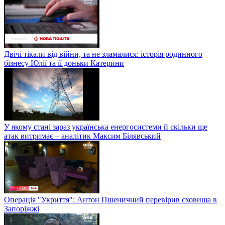
Двічі тікали від війни, та не зламалися: історія родинного
бізнесу Юлії та її доньки Катерини
У якому стані зараз українська енергосистеми й скільки ще
атак витримає – аналітик Максим Білявський
Операція "Укриття": Антон Пшеничний перевірив сховища в
Запоріжжі