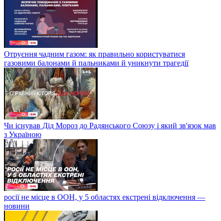
Отруєння чадним газом: як правильно користуватися
газовими балонами й пальниками й уникнути трагедії
Чи існував Дід Мороз до Радянського Союзу і який зв'язок мав
з Україною
росії не місце в ООН, у 5 областях екстрені відключення —
новини