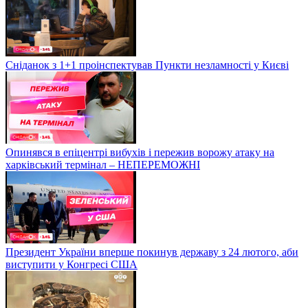
Сніданок з 1+1 проінспектував Пункти незламності у Києві
Опинявся в епіцентрі вибухів і пережив ворожу атаку на
харківський термінал – НЕПЕРЕМОЖНІ
Президент України вперше покинув державу з 24 лютого, аби
виступити у Конгресі США