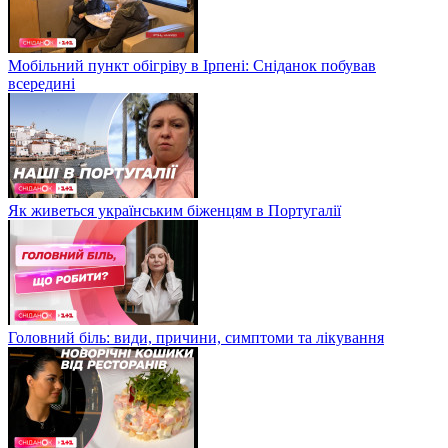
Мобільний пункт обігріву в Ірпені: Сніданок побував
всередині
Як живеться українським біженцям в Португалії
Головний біль: види, причини, симптоми та лікування