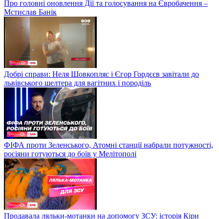
Про головні оновлення Дії та голосування на Євробачення –
Мстислав Банік
Добрі справи: Неля Шовкопляс і Єгор Гордєєв завітали до
львівського шелтера для вагітних і породіль
ФІФА проти Зеленського, Атомні станції набрали потужності,
росіяни готуються до боїв у Мелітополі
Продавала ляльки-мотанки на допомогу ЗСУ: історія Кіри