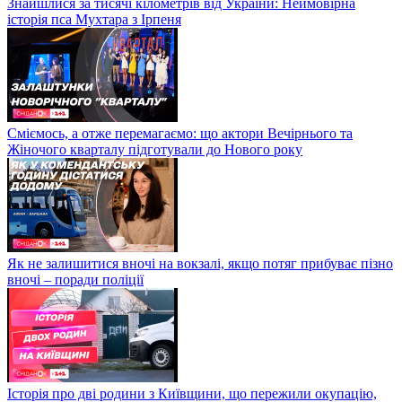
Знайшлися за тисячі кілометрів від України: Неймовірна
історія пса Мухтара з Ірпеня
Сміємось, а отже перемагаємо: що актори Вечірнього та
Жіночого кварталу підготували до Нового року
Як не залишитися вночі на вокзалі, якщо потяг прибуває пізно
вночі – поради поліції
Історія про дві родини з Київщини, що пережили окупацію,