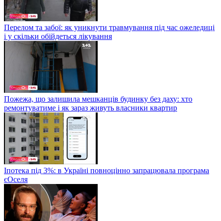
Перелом та забої: як уникнути травмування під час ожеледиці
і у скільки обійдеться лікування
Пожежа, що залишила мешканців будинку без даху: хто
ремонтуватиме і як зараз живуть власники квартир
Іпотека під 3%: в Україні повноцінно запрацювала програма
єОселя