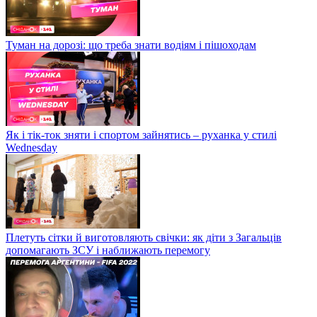
Туман на дорозі: що треба знати водіям і пішоходам
Як і тік-ток зняти і спортом зайнятись – руханка у стилі
Wednesday
Плетуть сітки й виготовляють свічки: як діти з Загальців
допомагають ЗСУ і наближають перемогу