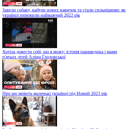
Завели собаку, набули нових навичок та стали сильнішими: як
українці пережили найважчий 2022 рік
Хотіла довести собі, що я можу: історія парамедика і мами
п'ятьох дітей Аліни Глодовської
Про що мріють маленькі українці під Новий 2023 рік