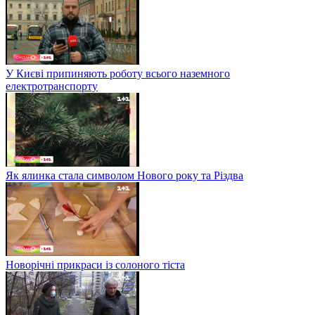
У Києві припиняють роботу всього наземного
електротранспорту
Як ялинка стала символом Нового року та Різдва
Новорічні прикраси із солоного тіста