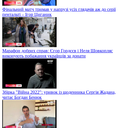
Фінальний матч тримав у напрузі усіх глядачів аж до серії
пентальті – Ігор Циганик
Марафон добрих справ: Єгор Гордєєв і Неля Шовкопляс
виконують побажання українців за донати
Збірка "Війна 2022": уривок із щоденника Сергія Жадана,
читає Богдан Бенюк