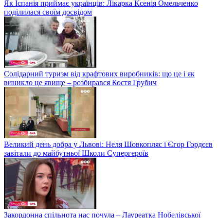
Як Іспанія приймає українців: Лікарка Ксенія Омельченко
поділилася своїм досвідом
Солідарний туризм від крафтових виробників: що це і як
виникло це явище – розбирався Костя Грубич
Великий день добра у Львові: Неля Шовкопляс і Єгор Гордєєв
завітали до майбутньої Школи Супергероїв
Закордонна спільнота нас почула – Лауреатка Нобелівської