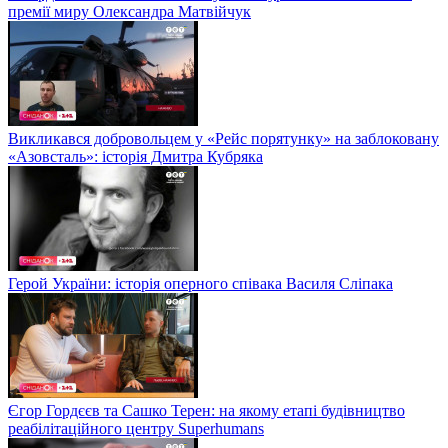
премії миру Олександра Матвійчук
Викликався добровольцем у «Рейс порятунку» на заблоковану
«Азовсталь»: історія Дмитра Кубряка
Герой України: історія оперного співака Василя Сліпака
Єгор Гордєєв та Сашко Терен: на якому етапі будівництво
реабілітаційного центру Superhumans