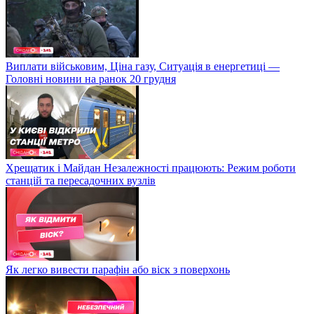
Виплати військовим, Ціна газу, Ситуація в енергетиці —
Головні новини на ранок 20 грудня
Хрещатик і Майдан Незалежності працюють: Режим роботи
станцій та пересадочних вузлів
Як легко вивести парафін або віск з поверхонь