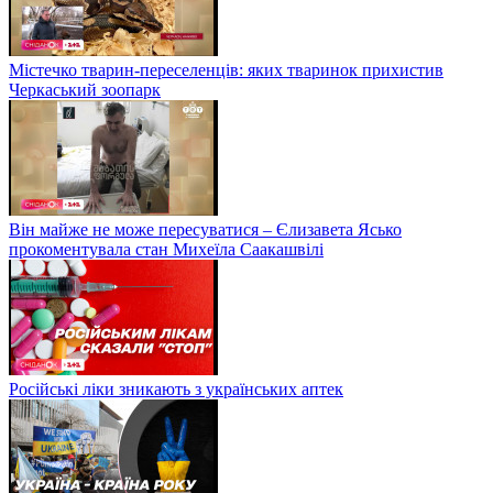
Містечко тварин-переселенців: яких тваринок прихистив
Черкаський зоопарк
Він майже не може пересуватися – Єлизавета Ясько
прокоментувала стан Михеїла Саакашвілі
Російські ліки зникають з українських аптек