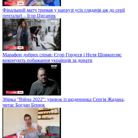
Фінальний матч тримав у напрузі усіх глядачів аж до серії
пентальті – Ігор Циганик
Марафон добрих справ: Єгор Гордєєв і Неля Шовкопляс
виконують побажання українців за донати
Збірка "Війна 2022": уривок із щоденника Сергія Жадана,
читає Богдан Бенюк