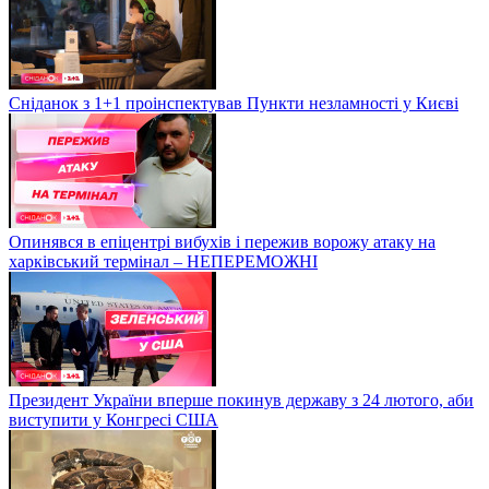
Сніданок з 1+1 проінспектував Пункти незламності у Києві
Опинявся в епіцентрі вибухів і пережив ворожу атаку на
харківський термінал – НЕПЕРЕМОЖНІ
Президент України вперше покинув державу з 24 лютого, аби
виступити у Конгресі США