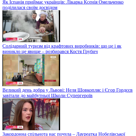
Як Іспанія приймає українців: Лікарка Ксенія Омельченко
поділилася своїм досвідом
Солідарний туризм від крафтових виробників: що це і як
виникло це явище – розбирався Костя Грубич
Великий день добра у Львові: Неля Шовкопляс і Єгор Гордєєв
завітали до майбутньої Школи Супергероїв
Закордонна спільнота нас почула – Лауреатка Нобелівської