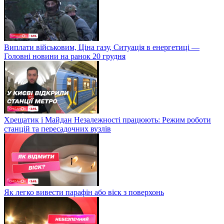
Виплати військовим, Ціна газу, Ситуація в енергетиці —
Головні новини на ранок 20 грудня
Хрещатик і Майдан Незалежності працюють: Режим роботи
станцій та пересадочних вузлів
Як легко вивести парафін або віск з поверхонь