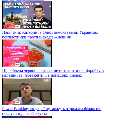
Пам'ятник Катерині в Одесі демонтували, Українські
безпілотники проти шахедів – новини
Підроблена червона ікра: як не потрапити на підробку в
магазині та перевірити її в домашніх умовах
Power Banking: як українці можуть отримати фінансові
послуги під час блекуата