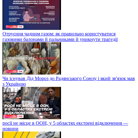
Отруєння чадним газом: як правильно користуватися
газовими балонами й пальниками й уникнути трагедії
Чи існував Дід Мороз до Радянського Союзу і який зв'язок мав
з Україною
росії не місце в ООН, у 5 областях екстрені відключення —
новини