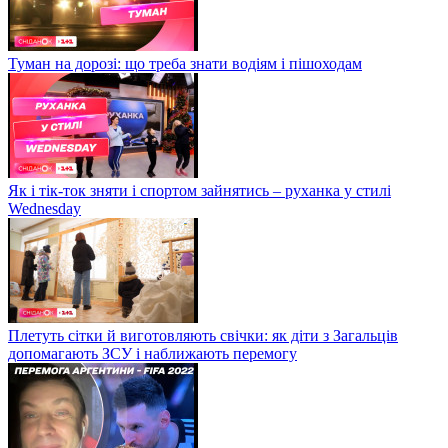
Туман на дорозі: що треба знати водіям і пішоходам
Як і тік-ток зняти і спортом зайнятись – руханка у стилі
Wednesday
Плетуть сітки й виготовляють свічки: як діти з Загальців
допомагають ЗСУ і наближають перемогу