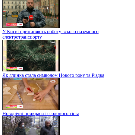
У Києві припиняють роботу всього наземного
електротранспорту
Як ялинка стала символом Нового року та Різдва
Новорічні прикраси із солоного тіста