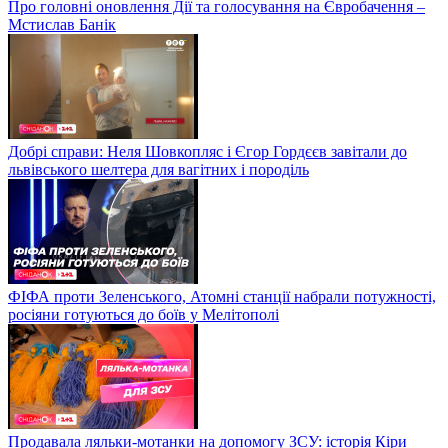
Про головні оновлення Дії та голосування на Євробачення –
Мстислав Банік
Добрі справи: Неля Шовкопляс і Єгор Гордєєв завітали до
львівського шелтера для вагітних і породіль
ФІФА проти Зеленського, Атомні станції набрали потужності,
росіяни готуються до боїв у Мелітополі
Продавала ляльки-мотанки на допомогу ЗСУ: історія Кіри