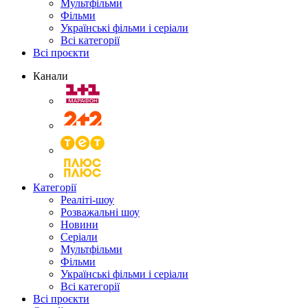
Мультфільми
Фільми
Українські фільми і серіали
Всі категорії
Всі проєкти
Канали
Категорії
Реаліті-шоу
Розважальні шоу
Новини
Серіали
Мультфільми
Фільми
Українські фільми і серіали
Всі категорії
Всі проєкти