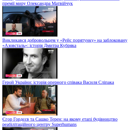
премії миру Олександра Матвійчук
Викликався добровольцем у «Рейс порятунку» на заблоковану
«Азовсталь»: історія Дмитра Кубряка
Герой України: історія оперного співака Василя Сліпака
Єгор Гордєєв та Сашко Терен: на якому етапі будівництво
реабілітаційного центру Superhumans