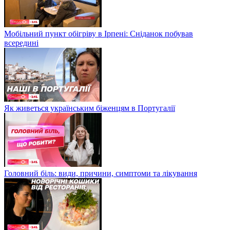
Мобільний пункт обігріву в Ірпені: Сніданок побував
всередині
Як живеться українським біженцям в Португалії
Головний біль: види, причини, симптоми та лікування