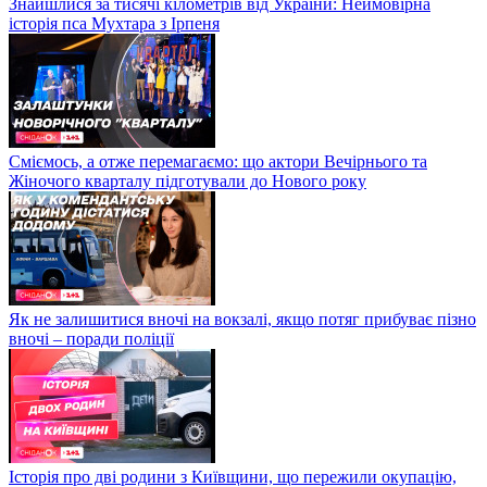
Знайшлися за тисячі кілометрів від України: Неймовірна
історія пса Мухтара з Ірпеня
Сміємось, а отже перемагаємо: що актори Вечірнього та
Жіночого кварталу підготували до Нового року
Як не залишитися вночі на вокзалі, якщо потяг прибуває пізно
вночі – поради поліції
Історія про дві родини з Київщини, що пережили окупацію,