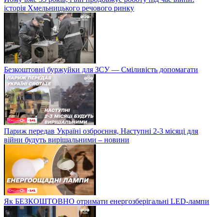
історія Хмельницького речового ринку
Безкоштовні буржуйки для ЗСУ — Сміливість допомагати
Париж передав Україні озброєння, Наступні 2-3 місяці для
війни будуть вирішальними – новини
Як БЕЗКОШТОВНО отримати енергозберігальні LED-лампи