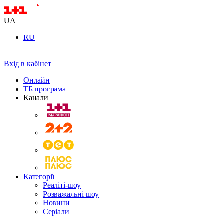
UA
RU
Вхід в кабінет
Онлайн
ТБ програма
Канали
Категорії
Реаліті-шоу
Розважальні шоу
Новини
Серіали