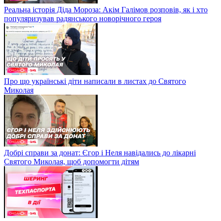
Реальна історія Діда Мороза: Акім Галімов розповів, як і хто
популяризував радянського новорічного героя
Про що українські діти написали в листах до Святого
Миколая
Добрі справи за донат: Єгор і Неля навідались до лікарні
Святого Миколая, щоб допомогти дітям