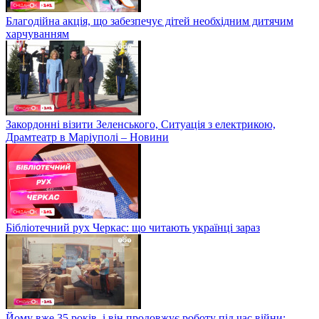
Благодійна акція, що забезпечує дітей необхідним дитячим
харчуванням
Закордонні візити Зеленського, Ситуація з електрикою,
Драмтеатр в Маріуполі – Новини
Бібліотечний рух Черкас: що читають українці зараз
Йому вже 35 років, і він продовжує роботу під час війни: