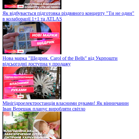
Як відбувається підготовка різдвяного концерту "Ти не один"
в колаборації 1+1 та ATLAS
Нова марка "Щедрик. Carol of the Bells" від Укрпошти
відсьогодні доступна у продажу
Мінігідроелектростанція власними руками! Як вінничанин
Іван Верещак планує виробляти світло