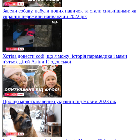
Завели собаку, набули нових навичок та стали сильнішими: як
українці пережили найважчий 2022 рік
Хотіла довести собі, що я можу: історія парамедика і мами
п'ятьох дітей Аліни Глодовської
Про що мріють маленькі українці під Новий 2023 рік