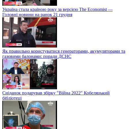
Україна стала країною року за версією The Economist —
Головні новини на ранок 21 грудня
Як правильно користуватися генераторами, акумуляторами та
газовими балонами: поради ДСНС
Сніданок подарував збірку "Війна 2022" Кобеляцький
бібліотеці