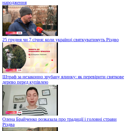
народження
25 грудня чи 7 січня: коли українці святкуватимуть Різдво
Штраф за незаконно зрубану ялинку: як перевірити святкове
дерево перед купівлею
Олена Брайченко розказала про традиції і головні страви
Різдва