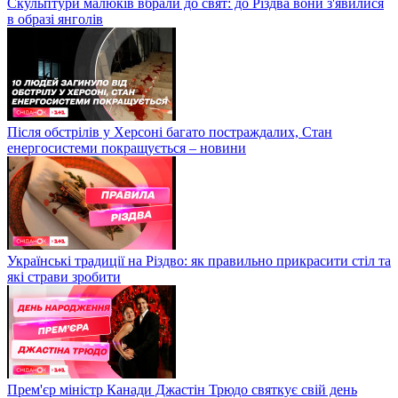
Скульптури малюків вбрали до свят: до Різдва вони з'явилися
в образі янголів
Після обстрілів у Херсоні багато постраждалих, Стан
енергосистеми покращується – новини
Українські традиції на Різдво: як правильно прикрасити стіл та
які страви зробити
Прем'єр міністр Канади Джастін Трюдо святкує свій день