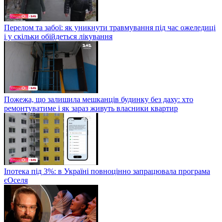
Перелом та забої: як уникнути травмування під час ожеледиці
і у скільки обійдеться лікування
Пожежа, що залишила мешканців будинку без даху: хто
ремонтуватиме і як зараз живуть власники квартир
Іпотека під 3%: в Україні повноцінно запрацювала програма
єОселя