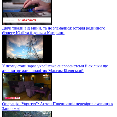
Двічі тікали від війни, та не зламалися: історія родинного
бізнесу Юлії та її доньки Катерини
У якому стані зараз українська енергосистеми й скільки ще
атак витримає – аналітик Максим Білявський
Операція "Укриття": Антон Пшеничний перевірив сховища в
Запоріжжі