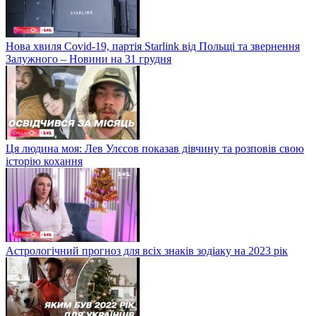
Нова хвиля Covid-19, партія Starlink від Польщі та звернення
Залужного – Новини на 31 грудня
Ця людина моя: Лев Улєсов показав дівчину та розповів свою
історію кохання
Астрологічний прогноз для всіх знаків зодіаку на 2023 рік