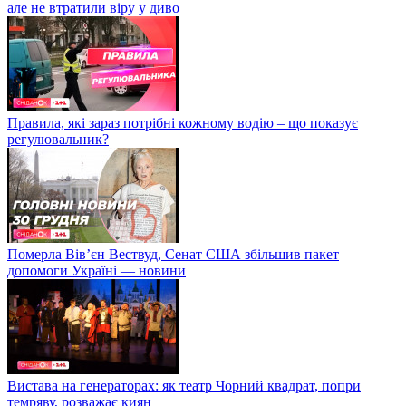
але не втратили віру у диво
Правила, які зараз потрібні кожному водію – що показує
регулювальник?
Померла Вівʼєн Вествуд, Сенат США збільшив пакет
допомоги Україні — новини
Вистава на генераторах: як театр Чорний квадрат, попри
темряву, розважає киян