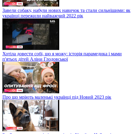
Завели собаку, набули нових навичок та стали сильнішими: як
українці пережили найважчий 2022 рік
Хотіла довести собі, що я можу: історія парамедика і мами
п'ятьох дітей Аліни Глодовської
Про що мріють маленькі українці під Новий 2023 рік