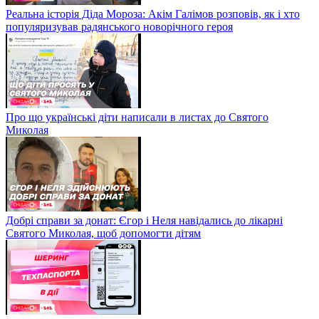
Реальна історія Діда Мороза: Акім Галімов розповів, як і хто
популяризував радянського новорічного героя
Про що українські діти написали в листах до Святого
Миколая
Добрі справи за донат: Єгор і Неля навідались до лікарні
Святого Миколая, щоб допомогти дітям