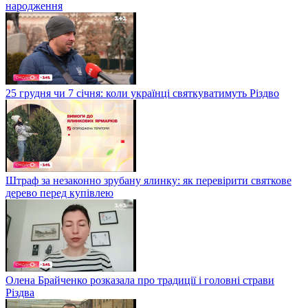
народження
25 грудня чи 7 січня: коли українці святкуватимуть Різдво
Штраф за незаконно зрубану ялинку: як перевірити святкове
дерево перед купівлею
Олена Брайченко розказала про традиції і головні страви
Різдва