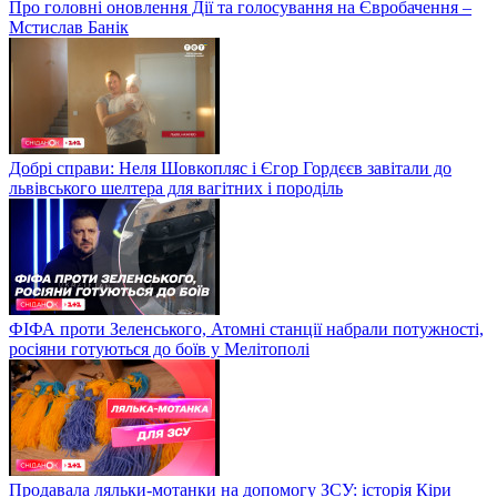
Про головні оновлення Дії та голосування на Євробачення –
Мстислав Банік
Добрі справи: Неля Шовкопляс і Єгор Гордєєв завітали до
львівського шелтера для вагітних і породіль
ФІФА проти Зеленського, Атомні станції набрали потужності,
росіяни готуються до боїв у Мелітополі
Продавала ляльки-мотанки на допомогу ЗСУ: історія Кіри