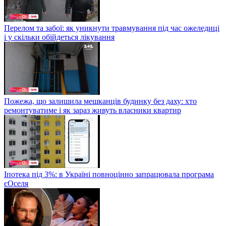
Перелом та забої: як уникнути травмування під час ожеледиці
і у скільки обійдеться лікування
Пожежа, що залишила мешканців будинку без даху: хто
ремонтуватиме і як зараз живуть власники квартир
Іпотека під 3%: в Україні повноцінно запрацювала програма
єОселя