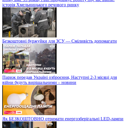
історія Хмельницького речового ринку
Безкоштовні буржуйки для ЗСУ — Сміливість допомагати
Париж передав Україні озброєння, Наступні 2-3 місяці для
війни будуть вирішальними – новини
Як БЕЗКОШТОВНО отримати енергозберігальні LED-лампи