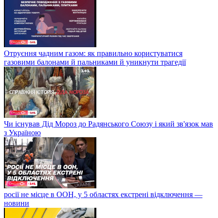
Отруєння чадним газом: як правильно користуватися
газовими балонами й пальниками й уникнути трагедії
Чи існував Дід Мороз до Радянського Союзу і який зв'язок мав
з Україною
росії не місце в ООН, у 5 областях екстрені відключення —
новини