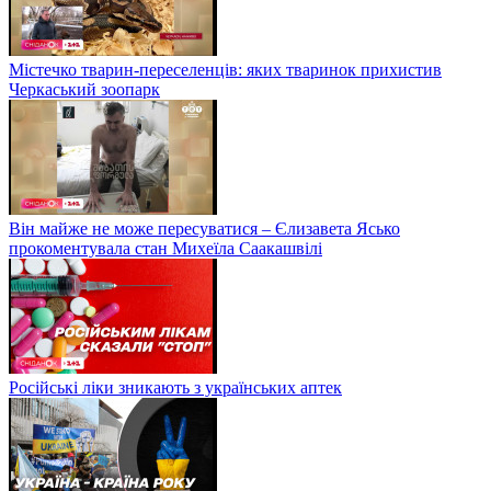
Містечко тварин-переселенців: яких тваринок прихистив
Черкаський зоопарк
Він майже не може пересуватися – Єлизавета Ясько
прокоментувала стан Михеїла Саакашвілі
Російські ліки зникають з українських аптек