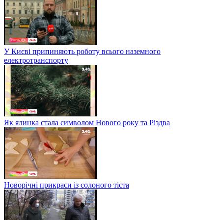
У Києві припиняють роботу всього наземного
електротранспорту
Як ялинка стала символом Нового року та Різдва
Новорічні прикраси із солоного тіста