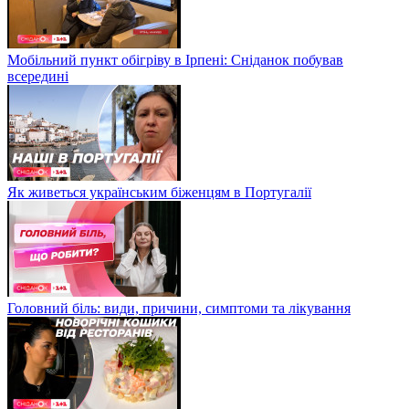
Мобільний пункт обігріву в Ірпені: Сніданок побував
всередині
Як живеться українським біженцям в Португалії
Головний біль: види, причини, симптоми та лікування