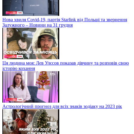
Нова хвиля Covid-19, партія Starlink від Польщі та звернення
Залужного – Новини на 31 грудня
Ця людина моя: Лев Улєсов показав дівчину та розповів свою
історію кохання
Астрологічний прогноз для всіх знаків зодіаку на 2023 рік