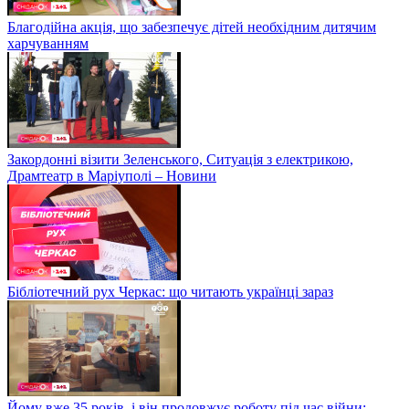
Благодійна акція, що забезпечує дітей необхідним дитячим
харчуванням
Закордонні візити Зеленського, Ситуація з електрикою,
Драмтеатр в Маріуполі – Новини
Бібліотечний рух Черкас: що читають українці зараз
Йому вже 35 років, і він продовжує роботу під час війни: