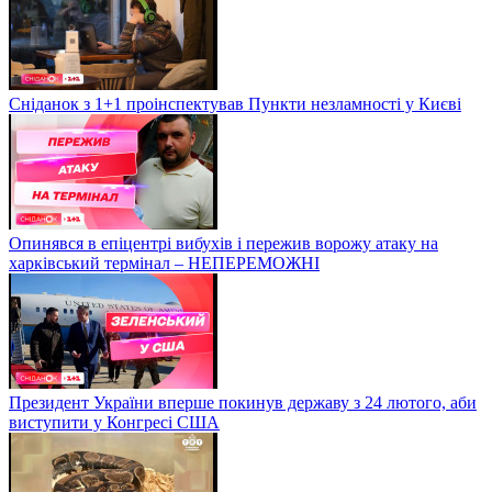
Сніданок з 1+1 проінспектував Пункти незламності у Києві
Опинявся в епіцентрі вибухів і пережив ворожу атаку на
харківський термінал – НЕПЕРЕМОЖНІ
Президент України вперше покинув державу з 24 лютого, аби
виступити у Конгресі США