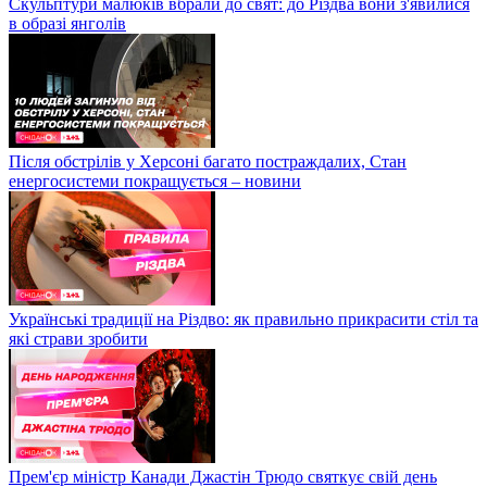
Скульптури малюків вбрали до свят: до Різдва вони з'явилися
в образі янголів
Після обстрілів у Херсоні багато постраждалих, Стан
енергосистеми покращується – новини
Українські традиції на Різдво: як правильно прикрасити стіл та
які страви зробити
Прем'єр міністр Канади Джастін Трюдо святкує свій день