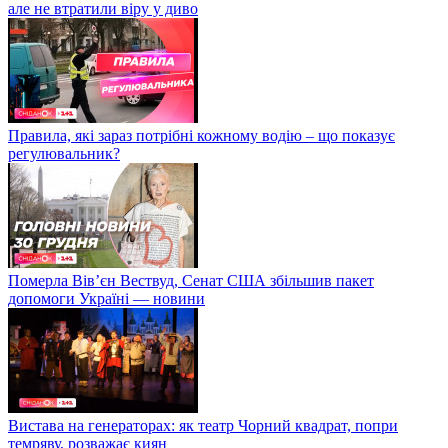
але не втратили віру у диво
Правила, які зараз потрібні кожному водію – що показує
регулювальник?
Померла Вівʼєн Вествуд, Сенат США збільшив пакет
допомоги Україні — новини
Вистава на генераторах: як театр Чорний квадрат, попри
темряву, розважає киян