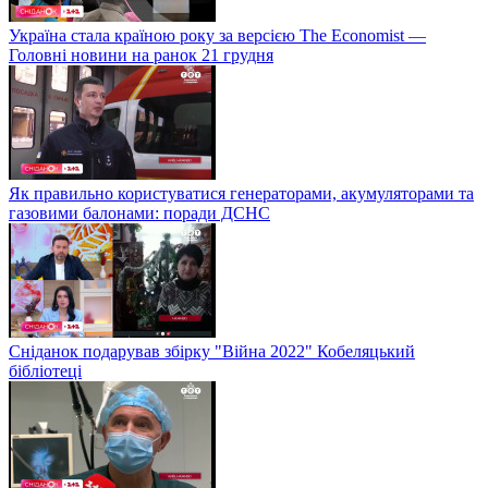
Україна стала країною року за версією The Economist —
Головні новини на ранок 21 грудня
Як правильно користуватися генераторами, акумуляторами та
газовими балонами: поради ДСНС
Сніданок подарував збірку "Війна 2022" Кобеляцький
бібліотеці