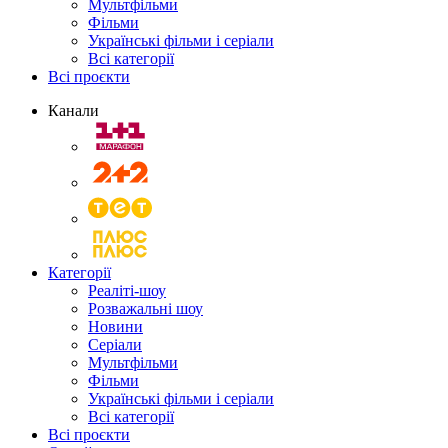
Мультфільми
Фільми
Українські фільми і серіали
Всі категорії
Всі проєкти
Канали
Категорії
Реаліті-шоу
Розважальні шоу
Новини
Серіали
Мультфільми
Фільми
Українські фільми і серіали
Всі категорії
Всі проєкти