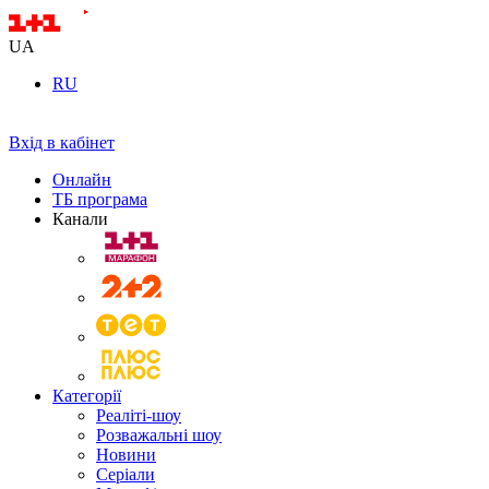
UA
RU
Вхід в кабінет
Онлайн
ТБ програма
Канали
Категорії
Реаліті-шоу
Розважальні шоу
Новини
Серіали