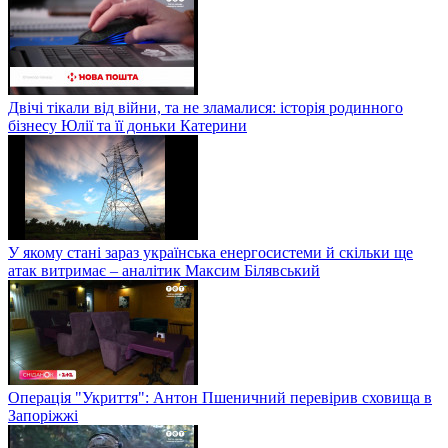
Двічі тікали від війни, та не зламалися: історія родинного
бізнесу Юлії та її доньки Катерини
У якому стані зараз українська енергосистеми й скільки ще
атак витримає – аналітик Максим Білявський
Операція "Укриття": Антон Пшеничний перевірив сховища в
Запоріжжі