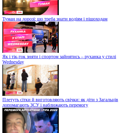
Туман на дорозі: що треба знати водіям і пішоходам
Як і тік-ток зняти і спортом зайнятись – руханка у стилі
Wednesday
Плетуть сітки й виготовляють свічки: як діти з Загальців
допомагають ЗСУ і наближають перемогу