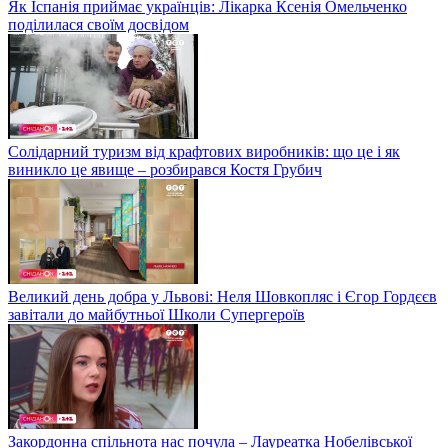
Як Іспанія приймає українців: Лікарка Ксенія Омельченко
поділилася своїм досвідом
Солідарний туризм від крафтових виробників: що це і як
виникло це явище – розбирався Костя Грубич
Великий день добра у Львові: Неля Шовкопляс і Єгор Гордєєв
завітали до майбутньої Школи Супергероїв
Закордонна спільнота нас почула – Лауреатка Нобелівської