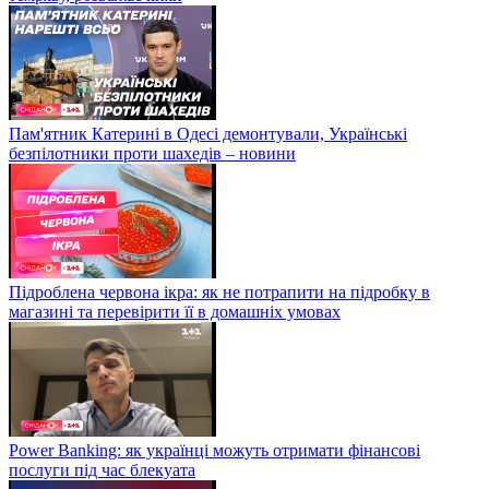
Пам'ятник Катерині в Одесі демонтували, Українські
безпілотники проти шахедів – новини
Підроблена червона ікра: як не потрапити на підробку в
магазині та перевірити її в домашніх умовах
Power Banking: як українці можуть отримати фінансові
послуги під час блекуата