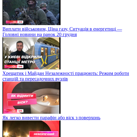
Виплати військовим, Ціна газу, Ситуація в енергетиці —
Головні новини на ранок 20 грудня
Хрещатик і Майдан Незалежності працюють: Режим роботи
станцій та пересадочних вузлів
Як легко вивести парафін або віск з поверхонь