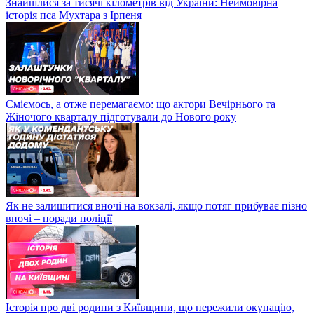
Знайшлися за тисячі кілометрів від України: Неймовірна
історія пса Мухтара з Ірпеня
Сміємось, а отже перемагаємо: що актори Вечірнього та
Жіночого кварталу підготували до Нового року
Як не залишитися вночі на вокзалі, якщо потяг прибуває пізно
вночі – поради поліції
Історія про дві родини з Київщини, що пережили окупацію,