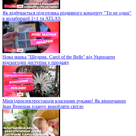
Як відбувається підготовка різдвяного концерту "Ти не один"
в колаборації 1+1 та ATLAS
Нова марка "Щедрик. Carol of the Bells" від Укрпошти
відсьогодні доступна у продажу
Мінігідроелектростанція власними руками! Як вінничанин
Іван Верещак планує виробляти світло