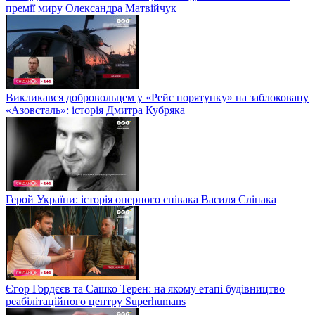
премії миру Олександра Матвійчук
Викликався добровольцем у «Рейс порятунку» на заблоковану
«Азовсталь»: історія Дмитра Кубряка
Герой України: історія оперного співака Василя Сліпака
Єгор Гордєєв та Сашко Терен: на якому етапі будівництво
реабілітаційного центру Superhumans