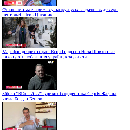
Фінальний матч тримав у напрузі усіх глядачів аж до серії
пентальті – Ігор Циганик
Марафон добрих справ: Єгор Гордєєв і Неля Шовкопляс
виконують побажання українців за донати
Збірка "Війна 2022": уривок із щоденника Сергія Жадана,
читає Богдан Бенюк