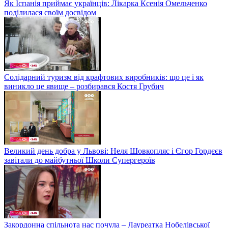
Як Іспанія приймає українців: Лікарка Ксенія Омельченко
поділилася своїм досвідом
Солідарний туризм від крафтових виробників: що це і як
виникло це явище – розбирався Костя Грубич
Великий день добра у Львові: Неля Шовкопляс і Єгор Гордєєв
завітали до майбутньої Школи Супергероїв
Закордонна спільнота нас почула – Лауреатка Нобелівської