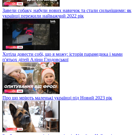
Завели собаку, набули нових навичок та стали сильнішими: як
українці пережили найважчий 2022 рік
Хотіла довести собі, що я можу: історія парамедика і мами
п'ятьох дітей Аліни Глодовської
Про що мріють маленькі українці під Новий 2023 рік