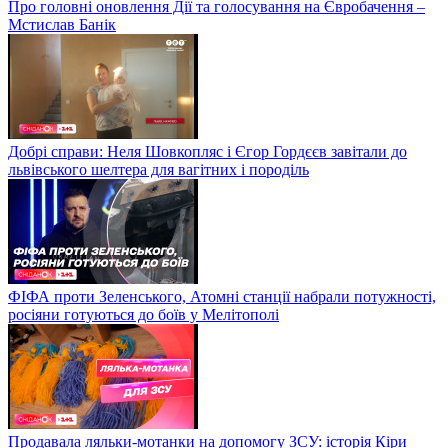
Про головні оновлення Дії та голосування на Євробачення –
Мстислав Банік
Добрі справи: Неля Шовкопляс і Єгор Гордєєв завітали до
львівського шелтера для вагітних і породіль
ФІФА проти Зеленського, Атомні станції набрали потужності,
росіяни готуються до боїв у Мелітополі
Продавала ляльки-мотанки на допомогу ЗСУ: історія Кіри