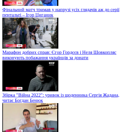
Фінальний матч тримав у напрузі усіх глядачів аж до серії
пентальті – Ігор Циганик
Марафон добрих справ: Єгор Гордєєв і Неля Шовкопляс
виконують побажання українців за донати
Збірка "Війна 2022": уривок із щоденника Сергія Жадана,
читає Богдан Бенюк