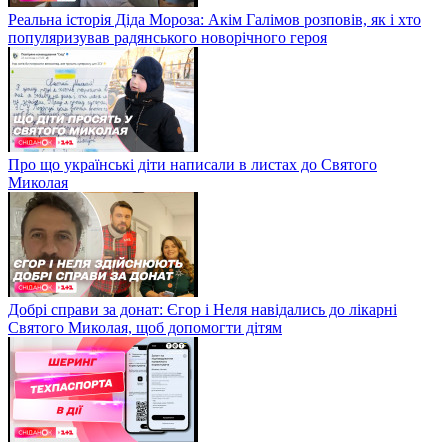
Реальна історія Діда Мороза: Акім Галімов розповів, як і хто
популяризував радянського новорічного героя
Про що українські діти написали в листах до Святого
Миколая
Добрі справи за донат: Єгор і Неля навідались до лікарні
Святого Миколая, щоб допомогти дітям