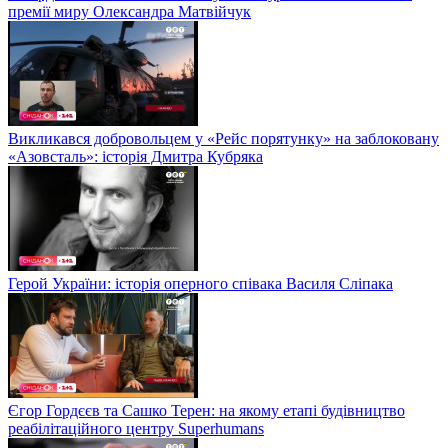
премії миру Олександра Матвійчук
Викликався добровольцем у «Рейс порятунку» на заблоковану
«Азовсталь»: історія Дмитра Кубряка
Герой України: історія оперного співака Василя Сліпака
Єгор Гордєєв та Сашко Терен: на якому етапі будівництво
реабілітаційного центру Superhumans