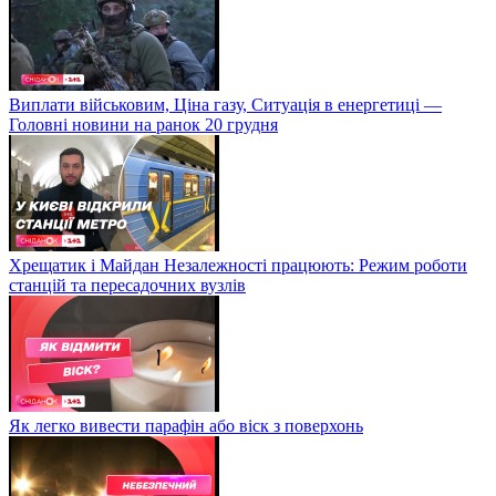
Виплати військовим, Ціна газу, Ситуація в енергетиці —
Головні новини на ранок 20 грудня
Хрещатик і Майдан Незалежності працюють: Режим роботи
станцій та пересадочних вузлів
Як легко вивести парафін або віск з поверхонь