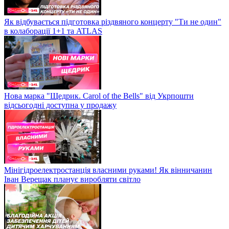
Як відбувається підготовка різдвяного концерту "Ти не один"
в колаборації 1+1 та ATLAS
Нова марка "Щедрик. Carol of the Bells" від Укрпошти
відсьогодні доступна у продажу
Мінігідроелектростанція власними руками! Як вінничанин
Іван Верещак планує виробляти світло