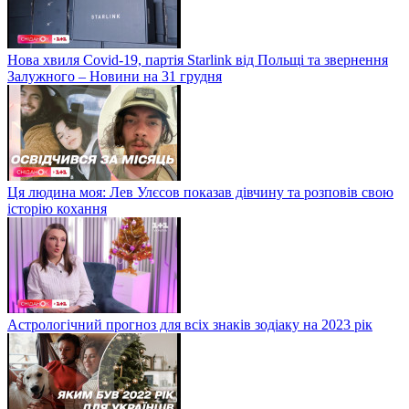
Нова хвиля Covid-19, партія Starlink від Польщі та звернення
Залужного – Новини на 31 грудня
Ця людина моя: Лев Улєсов показав дівчину та розповів свою
історію кохання
Астрологічний прогноз для всіх знаків зодіаку на 2023 рік