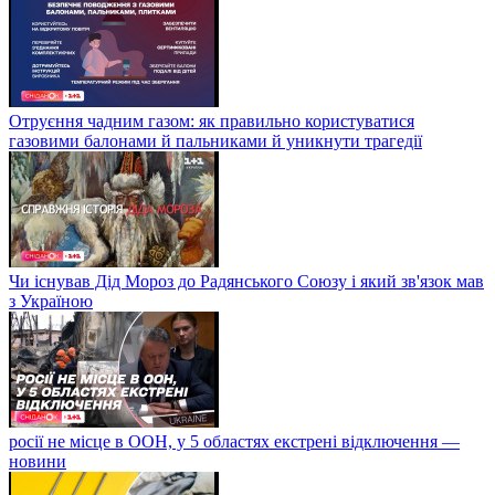
Отруєння чадним газом: як правильно користуватися
газовими балонами й пальниками й уникнути трагедії
Чи існував Дід Мороз до Радянського Союзу і який зв'язок мав
з Україною
росії не місце в ООН, у 5 областях екстрені відключення —
новини