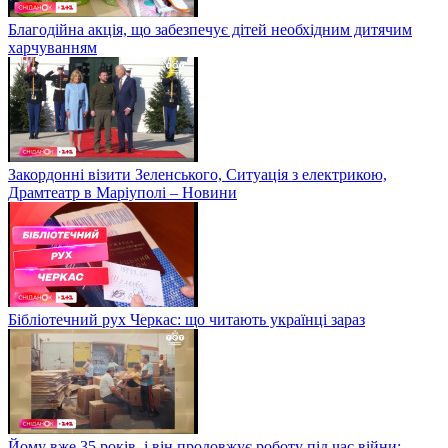
Благодійна акція, що забезпечує дітей необхідним дитячим
харчуванням
Закордонні візити Зеленського, Ситуація з електрикою,
Драмтеатр в Маріуполі – Новини
Бібліотечний рух Черкас: що читають українці зараз
Йому вже 35 років, і він продовжує роботу під час війни: