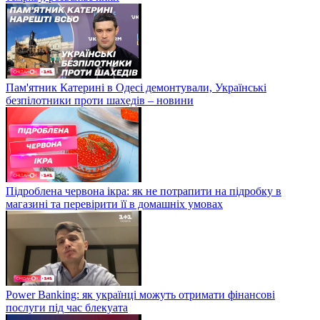
Пам'ятник Катерині в Одесі демонтували, Українські
безпілотники проти шахедів – новини
Підроблена червона ікра: як не потрапити на підробку в
магазині та перевірити її в домашніх умовах
Power Banking: як українці можуть отримати фінансові
послуги під час блекуата