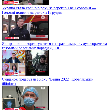
Україна стала країною року за версією The Economist —
Головні новини на ранок 21 грудня
Як правильно користуватися генераторами, акумуляторами та
газовими балонами: поради ДСНС
Сніданок подарував збірку "Війна 2022" Кобеляцький
бібліотеці