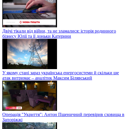
Двічі тікали від війни, та не зламалися: історія родинного
бізнесу Юлії та її доньки Катерини
У якому стані зараз українська енергосистеми й скільки ще
атак витримає – аналітик Максим Білявський
Операція "Укриття": Антон Пшеничний перевірив сховища в
Запоріжжі