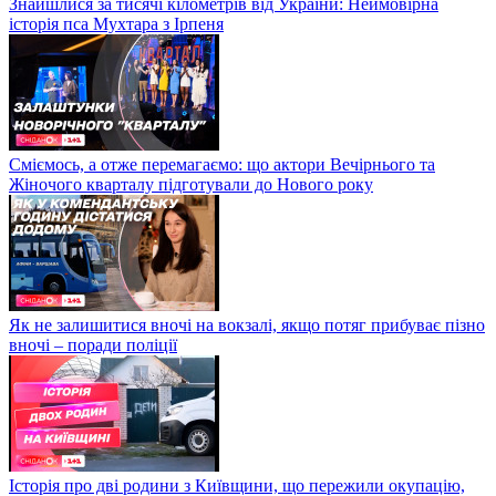
Знайшлися за тисячі кілометрів від України: Неймовірна
історія пса Мухтара з Ірпеня
Сміємось, а отже перемагаємо: що актори Вечірнього та
Жіночого кварталу підготували до Нового року
Як не залишитися вночі на вокзалі, якщо потяг прибуває пізно
вночі – поради поліції
Історія про дві родини з Київщини, що пережили окупацію,