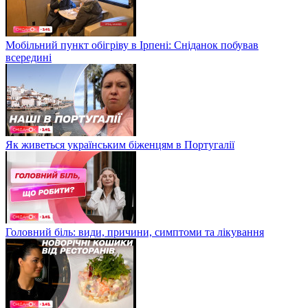
Мобільний пункт обігріву в Ірпені: Сніданок побував
всередині
Як живеться українським біженцям в Португалії
Головний біль: види, причини, симптоми та лікування