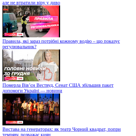
але не втратили віру у диво
Правила, які зараз потрібні кожному водію – що показує
регулювальник?
Померла Вівʼєн Вествуд, Сенат США збільшив пакет
допомоги Україні — новини
Вистава на генераторах: як театр Чорний квадрат, попри
темряву, розважає киян