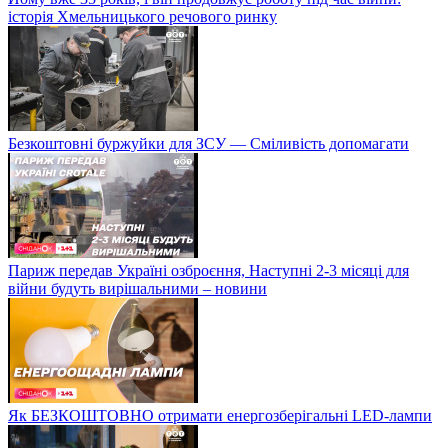
історія Хмельницького речового ринку
Безкоштовні буржуйки для ЗСУ — Сміливість допомагати
Париж передав Україні озброєння, Наступні 2-3 місяці для
війни будуть вирішальними – новини
Як БЕЗКОШТОВНО отримати енергозберігальні LED-лампи