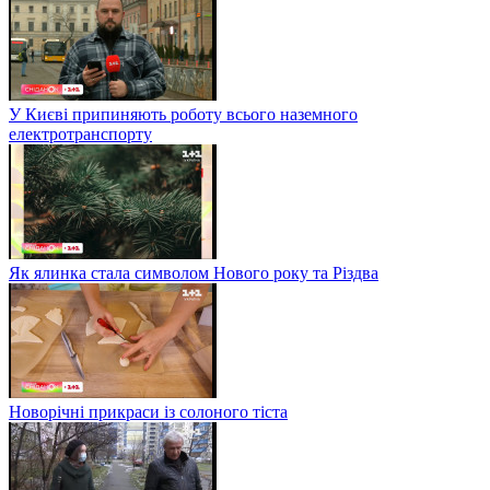
У Києві припиняють роботу всього наземного
електротранспорту
Як ялинка стала символом Нового року та Різдва
Новорічні прикраси із солоного тіста