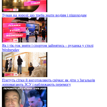
Туман на дорозі: що треба знати водіям і пішоходам
Як і тік-ток зняти і спортом зайнятись – руханка у стилі
Wednesday
Плетуть сітки й виготовляють свічки: як діти з Загальців
допомагають ЗСУ і наближають перемогу