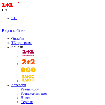
UA
RU
Вхід в кабінет
Онлайн
ТБ програма
Канали
Категорії
Реаліті-шоу
Розважальні шоу
Новини
Серіали