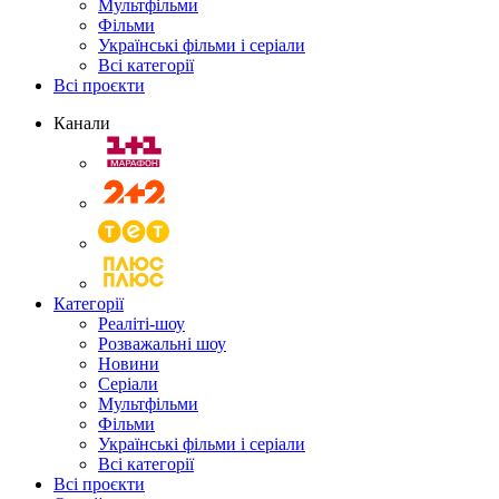
Мультфільми
Фільми
Українські фільми і серіали
Всі категорії
Всі проєкти
Канали
Категорії
Реаліті-шоу
Розважальні шоу
Новини
Серіали
Мультфільми
Фільми
Українські фільми і серіали
Всі категорії
Всі проєкти