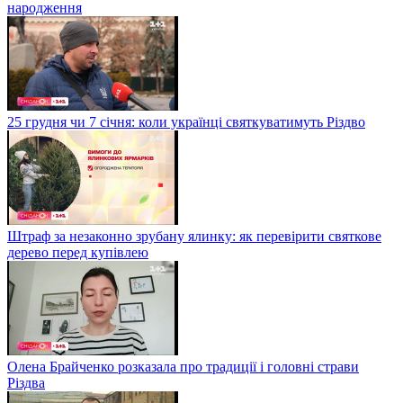
народження
25 грудня чи 7 січня: коли українці святкуватимуть Різдво
Штраф за незаконно зрубану ялинку: як перевірити святкове
дерево перед купівлею
Олена Брайченко розказала про традиції і головні страви
Різдва