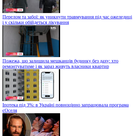
Перелом та забої: як уникнути травмування під час ожеледиці
і у скільки обійдеться лікування
Пожежа, що залишила мешканців будинку без даху: хто
ремонтуватиме і як зараз живуть власники квартир
Іпотека під 3%: в Україні повноцінно запрацювала програма
єОселя