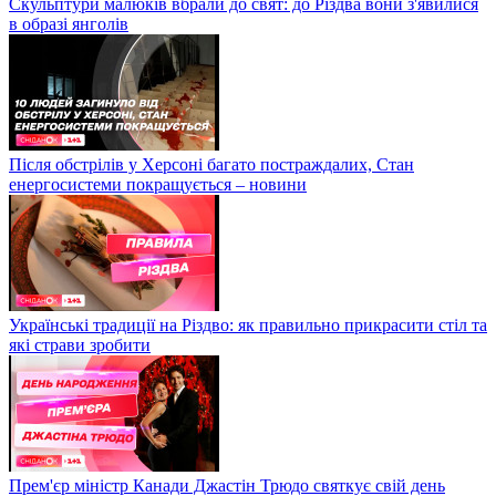
Скульптури малюків вбрали до свят: до Різдва вони з'явилися
в образі янголів
Після обстрілів у Херсоні багато постраждалих, Стан
енергосистеми покращується – новини
Українські традиції на Різдво: як правильно прикрасити стіл та
які страви зробити
Прем'єр міністр Канади Джастін Трюдо святкує свій день