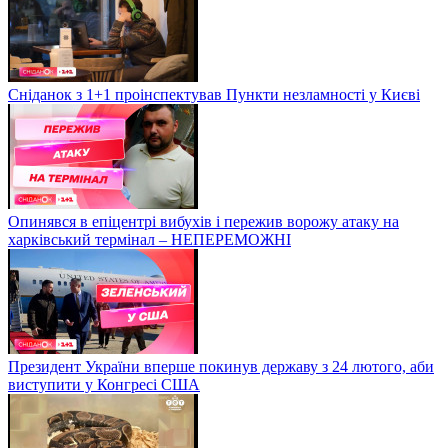
Сніданок з 1+1 проінспектував Пункти незламності у Києві
Опинявся в епіцентрі вибухів і пережив ворожу атаку на
харківський термінал – НЕПЕРЕМОЖНІ
Президент України вперше покинув державу з 24 лютого, аби
виступити у Конгресі США