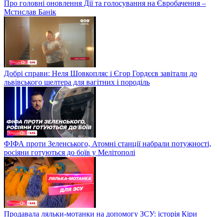
Про головні оновлення Дії та голосування на Євробачення –
Мстислав Банік
Добрі справи: Неля Шовкопляс і Єгор Гордєєв завітали до
львівського шелтера для вагітних і породіль
ФІФА проти Зеленського, Атомні станції набрали потужності,
росіяни готуються до боїв у Мелітополі
Продавала ляльки-мотанки на допомогу ЗСУ: історія Кіри