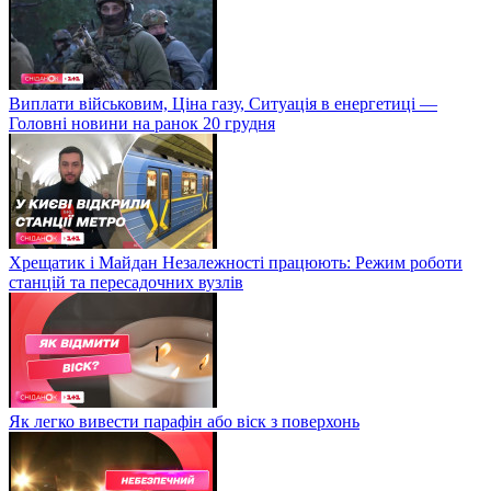
Виплати військовим, Ціна газу, Ситуація в енергетиці —
Головні новини на ранок 20 грудня
Хрещатик і Майдан Незалежності працюють: Режим роботи
станцій та пересадочних вузлів
Як легко вивести парафін або віск з поверхонь