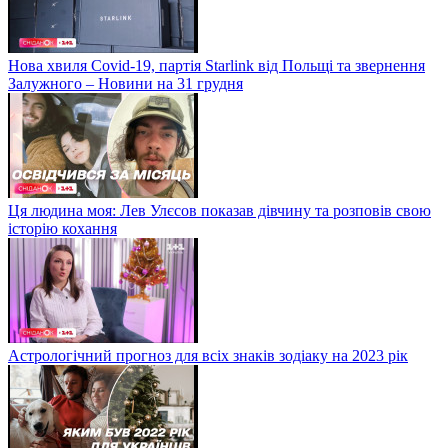
Нова хвиля Covid-19, партія Starlink від Польщі та звернення
Залужного – Новини на 31 грудня
Ця людина моя: Лев Улєсов показав дівчину та розповів свою
історію кохання
Астрологічний прогноз для всіх знаків зодіаку на 2023 рік