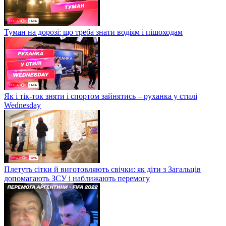
Туман на дорозі: що треба знати водіям і пішоходам
Як і тік-ток зняти і спортом зайнятись – руханка у стилі
Wednesday
Плетуть сітки й виготовляють свічки: як діти з Загальців
допомагають ЗСУ і наближають перемогу