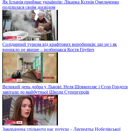
Як Іспанія приймає українців: Лікарка Ксенія Омельченко
поділилася своїм досвідом
Солідарний туризм від крафтових виробників: що це і як
виникло це явище – розбирався Костя Грубич
Великий день добра у Львові: Неля Шовкопляс і Єгор Гордєєв
завітали до майбутньої Школи Супергероїв
Закордонна спільнота нас почула – Лауреатка Нобелівської