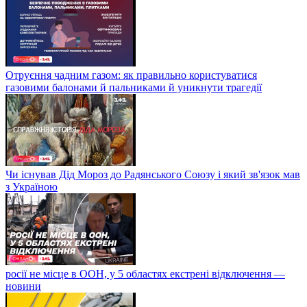
Отруєння чадним газом: як правильно користуватися
газовими балонами й пальниками й уникнути трагедії
Чи існував Дід Мороз до Радянського Союзу і який зв'язок мав
з Україною
росії не місце в ООН, у 5 областях екстрені відключення —
новини