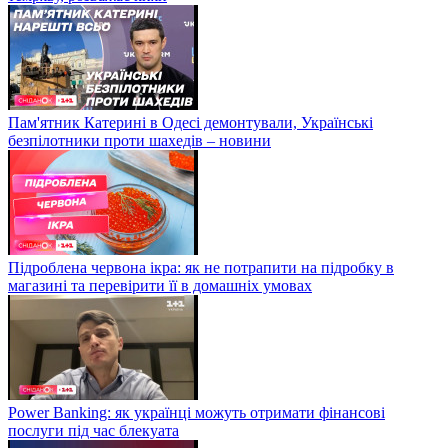
Пам'ятник Катерині в Одесі демонтували, Українські
безпілотники проти шахедів – новини
Підроблена червона ікра: як не потрапити на підробку в
магазині та перевірити її в домашніх умовах
Power Banking: як українці можуть отримати фінансові
послуги під час блекуата