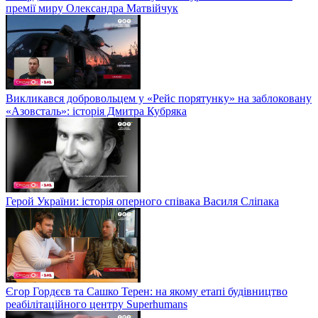
премії миру Олександра Матвійчук
Викликався добровольцем у «Рейс порятунку» на заблоковану
«Азовсталь»: історія Дмитра Кубряка
Герой України: історія оперного співака Василя Сліпака
Єгор Гордєєв та Сашко Терен: на якому етапі будівництво
реабілітаційного центру Superhumans