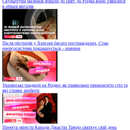
Скульптури малюків вбрали до свят: до Різдва вони з'явилися
в образі янголів
Після обстрілів у Херсоні багато постраждалих, Стан
енергосистеми покращується – новини
Українські традиції на Різдво: як правильно прикрасити стіл та
які страви зробити
Прем'єр міністр Канади Джастін Трюдо святкує свій день