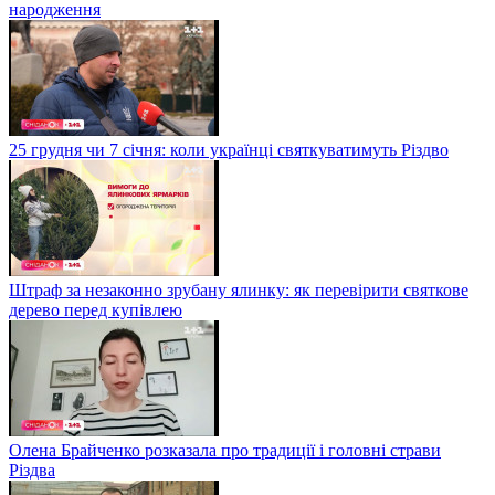
народження
25 грудня чи 7 січня: коли українці святкуватимуть Різдво
Штраф за незаконно зрубану ялинку: як перевірити святкове
дерево перед купівлею
Олена Брайченко розказала про традиції і головні страви
Різдва