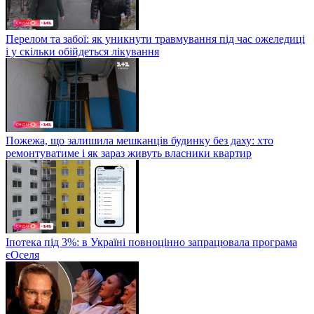
Перелом та забої: як уникнути травмування під час ожеледиці
і у скільки обійдеться лікування
Пожежа, що залишила мешканців будинку без даху: хто
ремонтуватиме і як зараз живуть власники квартир
Іпотека під 3%: в Україні повноцінно запрацювала програма
єОселя