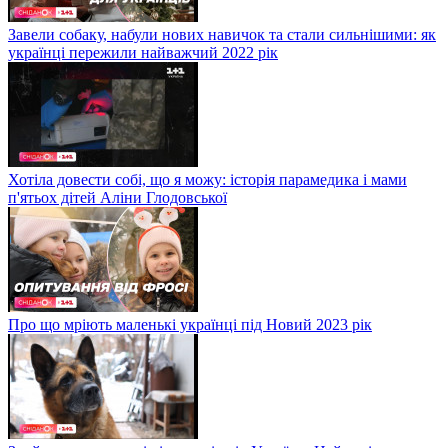
Завели собаку, набули нових навичок та стали сильнішими: як
українці пережили найважчий 2022 рік
Хотіла довести собі, що я можу: історія парамедика і мами
п'ятьох дітей Аліни Глодовської
Про що мріють маленькі українці під Новий 2023 рік