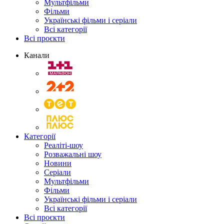
Мультфільми
Фільми
Українські фільми і серіали
Всі категорії
Всі проєкти
Канали
Категорії
Реаліті-шоу
Розважальні шоу
Новини
Серіали
Мультфільми
Фільми
Українські фільми і серіали
Всі категорії
Всі проєкти