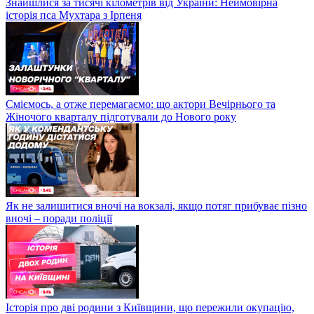
Знайшлися за тисячі кілометрів від України: Неймовірна
історія пса Мухтара з Ірпеня
Сміємось, а отже перемагаємо: що актори Вечірнього та
Жіночого кварталу підготували до Нового року
Як не залишитися вночі на вокзалі, якщо потяг прибуває пізно
вночі – поради поліції
Історія про дві родини з Київщини, що пережили окупацію,