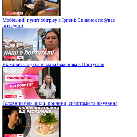
Мобільний пункт обігріву в Ірпені: Сніданок побував
всередині
Як живеться українським біженцям в Португалії
Головний біль: види, причини, симптоми та лікування