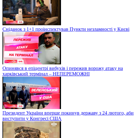
Сніданок з 1+1 проінспектував Пункти незламності у Києві
Опинявся в епіцентрі вибухів і пережив ворожу атаку на
харківський термінал – НЕПЕРЕМОЖНІ
Президент України вперше покинув державу з 24 лютого, аби
виступити у Конгресі США