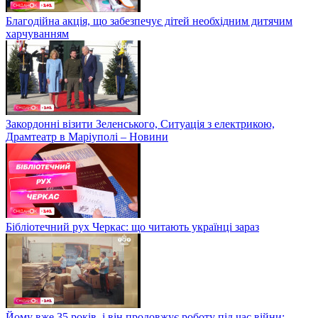
Благодійна акція, що забезпечує дітей необхідним дитячим
харчуванням
Закордонні візити Зеленського, Ситуація з електрикою,
Драмтеатр в Маріуполі – Новини
Бібліотечний рух Черкас: що читають українці зараз
Йому вже 35 років, і він продовжує роботу під час війни: