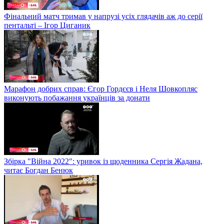
Фінальний матч тримав у напрузі усіх глядачів аж до серії
пентальті – Ігор Циганик
Марафон добрих справ: Єгор Гордєєв і Неля Шовкопляс
виконують побажання українців за донати
Збірка "Війна 2022": уривок із щоденника Сергія Жадана,
читає Богдан Бенюк