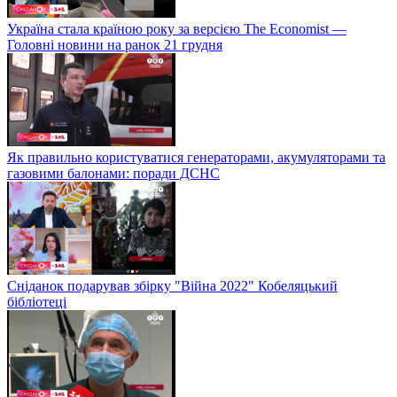
Україна стала країною року за версією The Economist —
Головні новини на ранок 21 грудня
Як правильно користуватися генераторами, акумуляторами та
газовими балонами: поради ДСНС
Сніданок подарував збірку "Війна 2022" Кобеляцький
бібліотеці