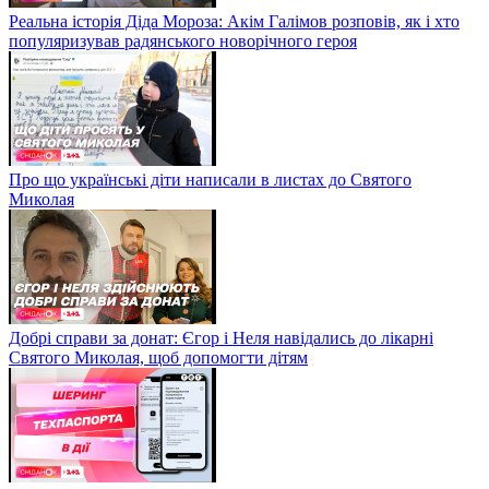
Реальна історія Діда Мороза: Акім Галімов розповів, як і хто
популяризував радянського новорічного героя
Про що українські діти написали в листах до Святого
Миколая
Добрі справи за донат: Єгор і Неля навідались до лікарні
Святого Миколая, щоб допомогти дітям