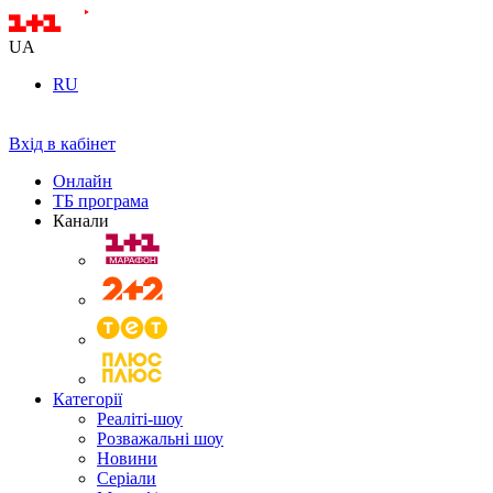
UA
RU
Вхід в кабінет
Онлайн
ТБ програма
Канали
Категорії
Реаліті-шоу
Розважальні шоу
Новини
Серіали