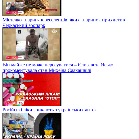
Містечко тварин-переселенців: яких тваринок прихистив
Черкаський зоопарк
Він майже не може пересуватися – Єлизавета Ясько
прокоментувала стан Михеїла Саакашвілі
Російські ліки зникають з українських аптек