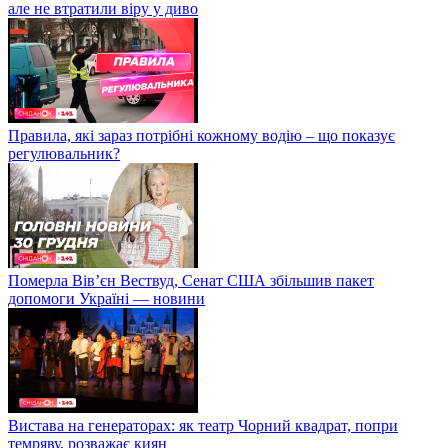
але не втратили віру у диво
Правила, які зараз потрібні кожному водію – що показує
регулювальник?
Померла Вівʼєн Вествуд, Сенат США збільшив пакет
допомоги Україні — новини
Вистава на генераторах: як театр Чорний квадрат, попри
темряву, розважає киян