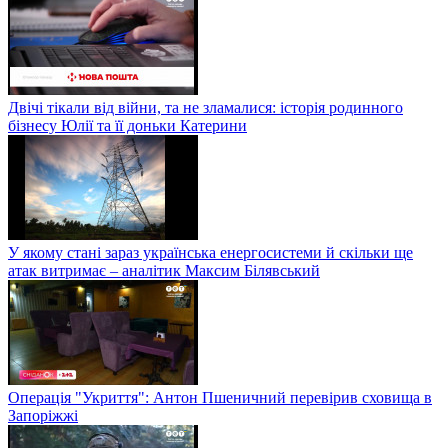
Двічі тікали від війни, та не зламалися: історія родинного
бізнесу Юлії та її доньки Катерини
У якому стані зараз українська енергосистеми й скільки ще
атак витримає – аналітик Максим Білявський
Операція "Укриття": Антон Пшеничний перевірив сховища в
Запоріжжі