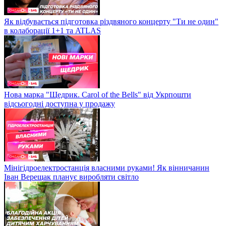
Як відбувається підготовка різдвяного концерту "Ти не один"
в колаборації 1+1 та ATLAS
Нова марка "Щедрик. Carol of the Bells" від Укрпошти
відсьогодні доступна у продажу
Мінігідроелектростанція власними руками! Як вінничанин
Іван Верещак планує виробляти світло