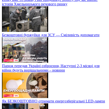
історія Хмельницького речового ринку
Безкоштовні буржуйки для ЗСУ — Сміливість допомагати
Париж передав Україні озброєння, Наступні 2-3 місяці для
війни будуть вирішальними – новини
Як БЕЗКОШТОВНО отримати енергозберігальні LED-лампи