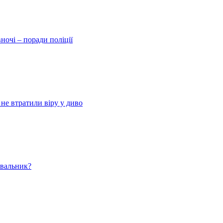
ночі – поради поліції
 не втратили віру у диво
ювальник?