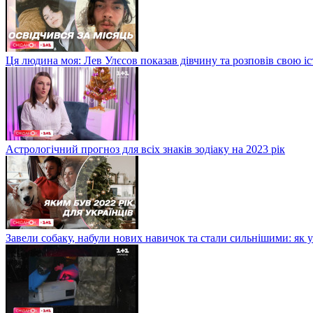
Ця людина моя: Лев Улєсов показав дівчину та розповів свою і
Астрологічний прогноз для всіх знаків зодіаку на 2023 рік
Завели собаку, набули нових навичок та стали сильнішими: як 