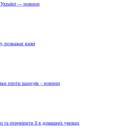
 Україні — новини
у, розважає киян
ники проти шахедів – новини
і та перевірити її в домашніх умовах