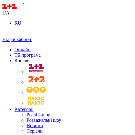
UA
RU
Вхід в кабінет
Онлайн
ТБ програма
Канали
Категорії
Реаліті-шоу
Розважальні шоу
Новини
Серіали