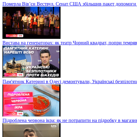
Померла Вівʼєн Вествуд, Сенат США збільшив пакет допомоги
Вистава на генераторах: як театр Чорний квадрат, попри темряв
Пам'ятник Катерині в Одесі демонтували, Українські безпілот
Підроблена червона ікра: як не потрапити на підробку в магазин