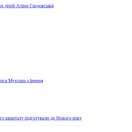
ьох дітей Аліни Глодовської
 пса Мухтара з Ірпеня
го кварталу підготували до Нового року