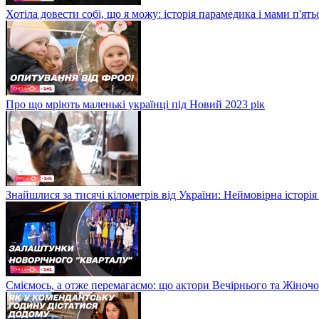
Хотіла довести собі, що я можу: історія парамедика і мами п'ят
Про що мріють маленькі українці під Новий 2023 рік
Знайшлися за тисячі кілометрів від України: Неймовірна історія
Сміємось, а отже перемагаємо: що актори Вечірнього та Жіночо