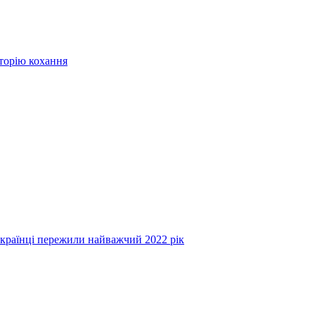
сторію кохання
українці пережили найважчий 2022 рік