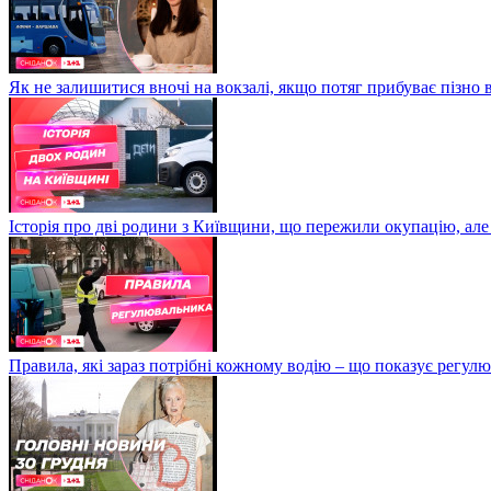
Як не залишитися вночі на вокзалі, якщо потяг прибуває пізно в
Історія про дві родини з Київщини, що пережили окупацію, але
Правила, які зараз потрібні кожному водію – що показує регул