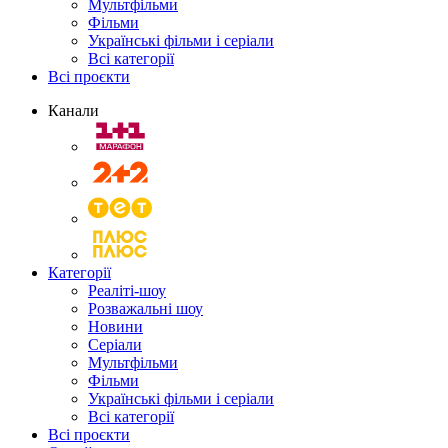
Мультфільми
Фільми
Українські фільми і серіали
Всі категорії
Всі проєкти
Канали
Категорії
Реаліті-шоу
Розважальні шоу
Новини
Серіали
Мультфільми
Фільми
Українські фільми і серіали
Всі категорії
Всі проєкти