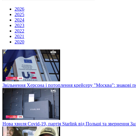
2026
2025
2024
2023
2022
2021
2020
Звільнення Херсона і потоплення крейсеру "Москва": знакові по
Нова хвиля Covid-19, партія Starlink від Польщі та звернення 