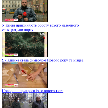
У Києві припиняють роботу всього наземного
електротранспорту
Як ялинка стала символом Нового року та Різдва
Новорічні прикраси із солоного тіста