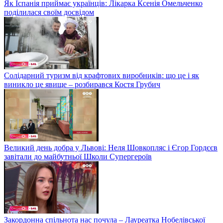
Як Іспанія приймає українців: Лікарка Ксенія Омельченко
поділилася своїм досвідом
Солідарний туризм від крафтових виробників: що це і як
виникло це явище – розбирався Костя Грубич
Великий день добра у Львові: Неля Шовкопляс і Єгор Гордєєв
завітали до майбутньої Школи Супергероїв
Закордонна спільнота нас почула – Лауреатка Нобелівської