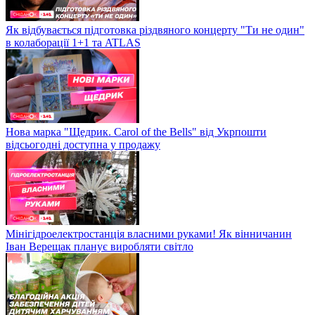
Як відбувається підготовка різдвяного концерту "Ти не один"
в колаборації 1+1 та ATLAS
Нова марка "Щедрик. Carol of the Bells" від Укрпошти
відсьогодні доступна у продажу
Мінігідроелектростанція власними руками! Як вінничанин
Іван Верещак планує виробляти світло