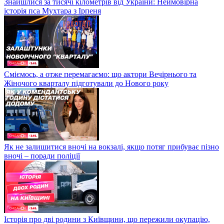
Знайшлися за тисячі кілометрів від України: Неймовірна
історія пса Мухтара з Ірпеня
Сміємось, а отже перемагаємо: що актори Вечірнього та
Жіночого кварталу підготували до Нового року
Як не залишитися вночі на вокзалі, якщо потяг прибуває пізно
вночі – поради поліції
Історія про дві родини з Київщини, що пережили окупацію,