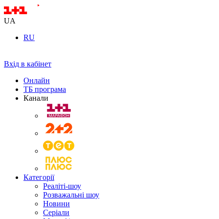
UA
RU
Вхід в кабінет
Онлайн
ТБ програма
Канали
Категорії
Реаліті-шоу
Розважальні шоу
Новини
Серіали