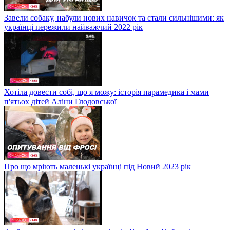
Завели собаку, набули нових навичок та стали сильнішими: як
українці пережили найважчий 2022 рік
Хотіла довести собі, що я можу: історія парамедика і мами
п'ятьох дітей Аліни Глодовської
Про що мріють маленькі українці під Новий 2023 рік