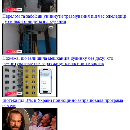
Перелом та забої: як уникнути травмування під час ожеледиці
і у скільки обійдеться лікування
Пожежа, що залишила мешканців будинку без даху: хто
ремонтуватиме і як зараз живуть власники квартир
Іпотека під 3%: в Україні повноцінно запрацювала програма
єОселя