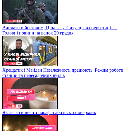
Виплати військовим, Ціна газу, Ситуація в енергетиці —
Головні новини на ранок 20 грудня
Хрещатик і Майдан Незалежності працюють: Режим роботи
станцій та пересадочних вузлів
Як легко вивести парафін або віск з поверхонь