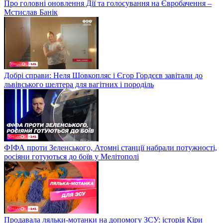
Про головні оновлення Дії та голосування на Євробачення –
Мстислав Банік
Добрі справи: Неля Шовкопляс і Єгор Гордєєв завітали до
львівського шелтера для вагітних і породіль
ФІФА проти Зеленського, Атомні станції набрали потужності,
росіяни готуються до боїв у Мелітополі
Продавала ляльки-мотанки на допомогу ЗСУ: історія Кіри