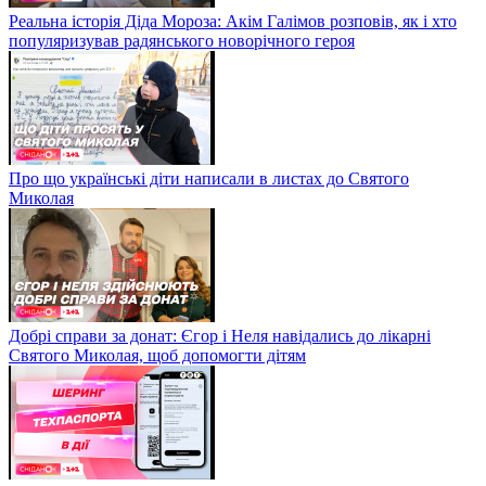
Реальна історія Діда Мороза: Акім Галімов розповів, як і хто
популяризував радянського новорічного героя
Про що українські діти написали в листах до Святого
Миколая
Добрі справи за донат: Єгор і Неля навідались до лікарні
Святого Миколая, щоб допомогти дітям