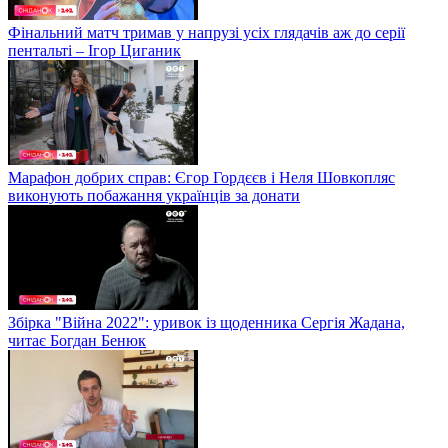
Фінальний матч тримав у напрузі усіх глядачів аж до серії
пентальті – Ігор Циганик
Марафон добрих справ: Єгор Гордєєв і Неля Шовкопляс
виконують побажання українців за донати
Збірка "Війна 2022": уривок із щоденника Сергія Жадана,
читає Богдан Бенюк