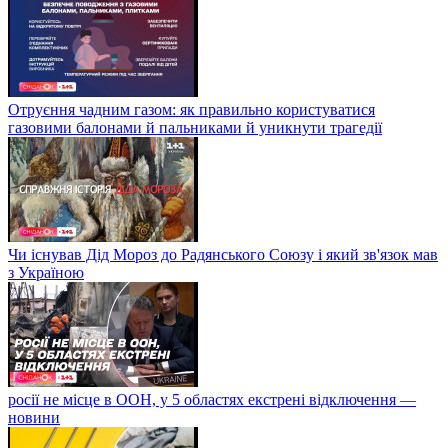
Отруєння чадним газом: як правильно користуватися
газовими балонами й пальниками й уникнути трагедії
Чи існував Дід Мороз до Радянського Союзу і який зв'язок мав
з Україною
росії не місце в ООН, у 5 областях екстрені відключення —
новини