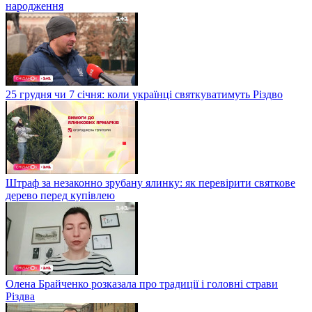
народження
25 грудня чи 7 січня: коли українці святкуватимуть Різдво
Штраф за незаконно зрубану ялинку: як перевірити святкове
дерево перед купівлею
Олена Брайченко розказала про традиції і головні страви
Різдва