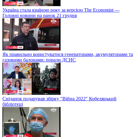
Україна стала країною року за версією The Economist —
Головні новини на ранок 21 грудня
Як правильно користуватися генераторами, акумуляторами та
газовими балонами: поради ДСНС
Сніданок подарував збірку "Війна 2022" Кобеляцький
бібліотеці