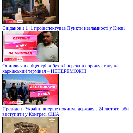
Сніданок з 1+1 проінспектував Пункти незламності у Києві
Опинявся в епіцентрі вибухів і пережив ворожу атаку на
харківський термінал – НЕПЕРЕМОЖНІ
Президент України вперше покинув державу з 24 лютого, аби
виступити у Конгресі США