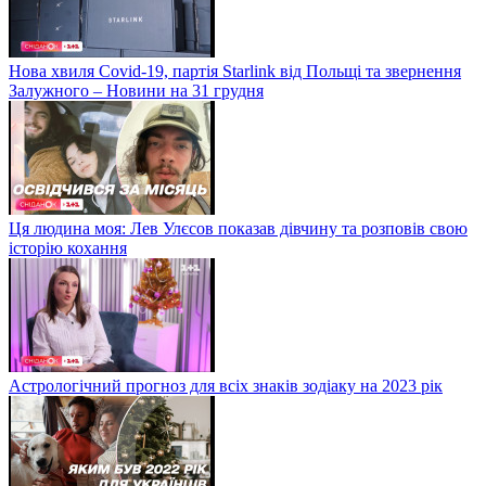
Нова хвиля Covid-19, партія Starlink від Польщі та звернення
Залужного – Новини на 31 грудня
Ця людина моя: Лев Улєсов показав дівчину та розповів свою
історію кохання
Астрологічний прогноз для всіх знаків зодіаку на 2023 рік