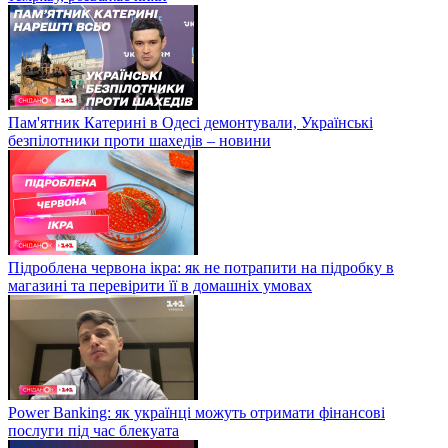
Пам'ятник Катерині в Одесі демонтували, Українські
безпілотники проти шахедів – новини
Підроблена червона ікра: як не потрапити на підробку в
магазині та перевірити її в домашніх умовах
Power Banking: як українці можуть отримати фінансові
послуги під час блекуата