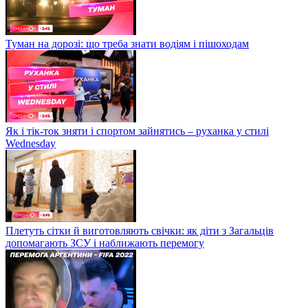
Туман на дорозі: що треба знати водіям і пішоходам
Як і тік-ток зняти і спортом зайнятись – руханка у стилі
Wednesday
Плетуть сітки й виготовляють свічки: як діти з Загальців
допомагають ЗСУ і наближають перемогу