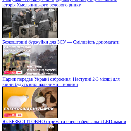
історія Хмельницького речового ринку
Безкоштовні буржуйки для ЗСУ — Сміливість допомагати
Париж передав Україні озброєння, Наступні 2-3 місяці для
війни будуть вирішальними – новини
Як БЕЗКОШТОВНО отримати енергозберігальні LED-лампи