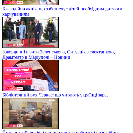
Благодійна акція, що забезпечує дітей необхідним дитячим
харчуванням
Закордонні візити Зеленського, Ситуація з електрикою,
Драмтеатр в Маріуполі – Новини
Бібліотечний рух Черкас: що читають українці зараз
Йому вже 35 років, і він продовжує роботу під час війни: