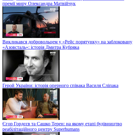
премії миру Олександра Матвійчук
Викликався добровольцем у «Рейс порятунку» на заблоковану
«Азовсталь»: історія Дмитра Кубряка
Герой України: історія оперного співака Василя Сліпака
Єгор Гордєєв та Сашко Терен: на якому етапі будівництво
реабілітаційного центру Superhumans