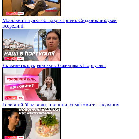
Мобільний пункт обігріву в Ірпені: Сніданок побував
всередині
Як живеться українським біженцям в Португалії
Головний біль: види, причини, симптоми та лікування