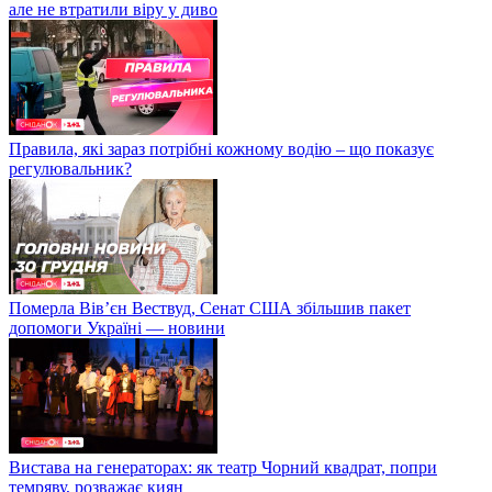
але не втратили віру у диво
Правила, які зараз потрібні кожному водію – що показує
регулювальник?
Померла Вівʼєн Вествуд, Сенат США збільшив пакет
допомоги Україні — новини
Вистава на генераторах: як театр Чорний квадрат, попри
темряву, розважає киян