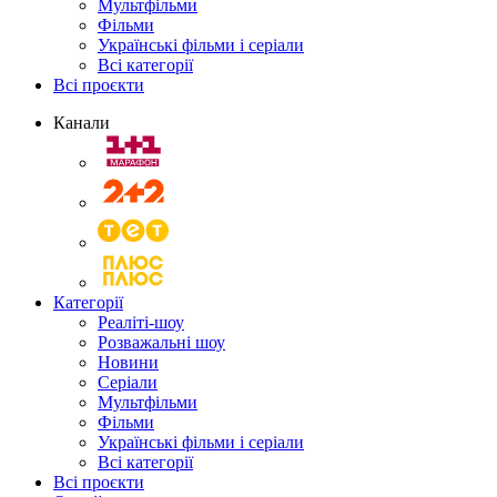
Мультфільми
Фільми
Українські фільми і серіали
Всі категорії
Всі проєкти
Канали
Категорії
Реаліті-шоу
Розважальні шоу
Новини
Серіали
Мультфільми
Фільми
Українські фільми і серіали
Всі категорії
Всі проєкти