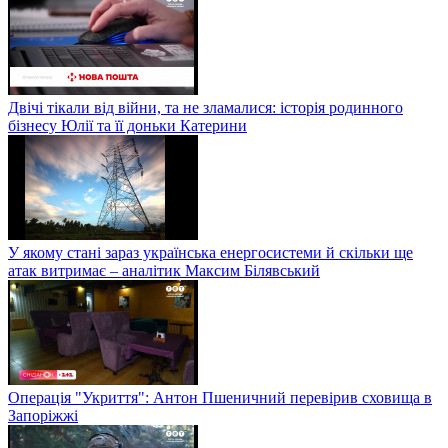
Двічі тікали від війни, та не зламалися: історія родинного
бізнесу Юлії та її доньки Катерини
У якому стані зараз українська енергосистеми й скільки ще
атак витримає – аналітик Максим Білявський
Операція "Укриття": Антон Пшеничний перевірив сховища в
Запоріжжі