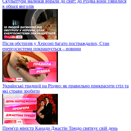
Скульптури малюків вбрали до свят: до Різдва вони з'явилися
в образі янголів
Після обстрілів у Херсоні багато постраждалих, Стан
енергосистеми покращується – новини
Українські традиції на Різдво: як правильно прикрасити стіл та
які страви зробити
Прем'єр міністр Канади Джастін Трюдо святкує свій день