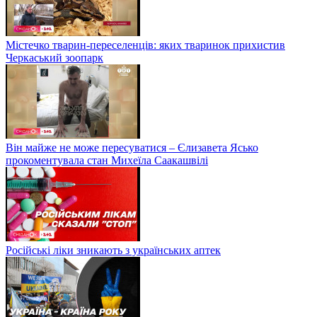
Містечко тварин-переселенців: яких тваринок прихистив
Черкаський зоопарк
Він майже не може пересуватися – Єлизавета Ясько
прокоментувала стан Михеїла Саакашвілі
Російські ліки зникають з українських аптек