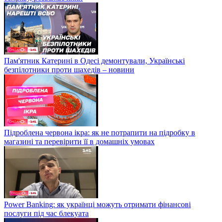
Пам'ятник Катерині в Одесі демонтували, Українські
безпілотники проти шахедів – новини
Підроблена червона ікра: як не потрапити на підробку в
магазині та перевірити її в домашніх умовах
Power Banking: як українці можуть отримати фінансові
послуги під час блекуата