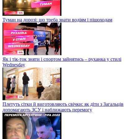
Туман на дорозі: що треба знати водіям і пішоходам
Як і тік-ток зняти і спортом зайнятись – руханка у стилі
Wednesday
Плетуть сітки й виготовляють свічки: як діти з Загальців
допомагають ЗСУ і наближають перемогу