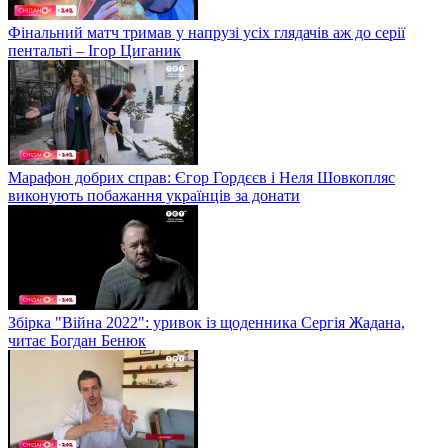
Фінальний матч тримав у напрузі усіх глядачів аж до серії
пентальті – Ігор Циганик
Марафон добрих справ: Єгор Гордєєв і Неля Шовкопляс
виконують побажання українців за донати
Збірка "Війна 2022": уривок із щоденника Сергія Жадана,
читає Богдан Бенюк