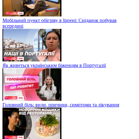
Мобільний пункт обігріву в Ірпені: Сніданок побував
всередині
Як живеться українським біженцям в Португалії
Головний біль: види, причини, симптоми та лікування