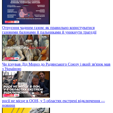
Отруєння чадним газом: як правильно користуватися
газовими балонами й пальниками й уникнути трагедії
Чи існував Дід Мороз до Радянського Союзу і який зв'язок мав
з Україною
росії не місце в ООН, у 5 областях екстрені відключення —
новини