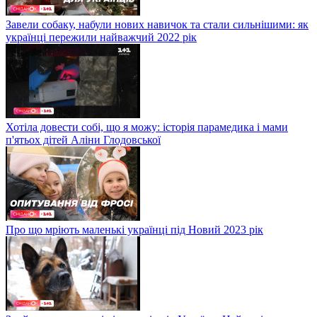
Завели собаку, набули нових навичок та стали сильнішими: як
українці пережили найважчий 2022 рік
Хотіла довести собі, що я можу: історія парамедика і мами
п'ятьох дітей Аліни Глодовської
Про що мріють маленькі українці під Новий 2023 рік