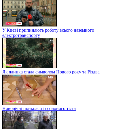
У Києві припиняють роботу всього наземного
електротранспорту
Як ялинка стала символом Нового року та Різдва
Новорічні прикраси із солоного тіста