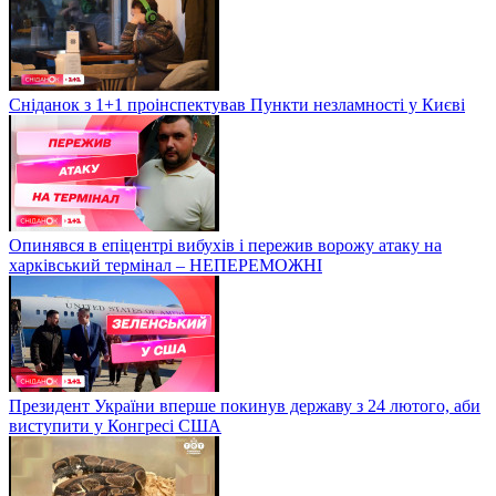
Сніданок з 1+1 проінспектував Пункти незламності у Києві
Опинявся в епіцентрі вибухів і пережив ворожу атаку на
харківський термінал – НЕПЕРЕМОЖНІ
Президент України вперше покинув державу з 24 лютого, аби
виступити у Конгресі США