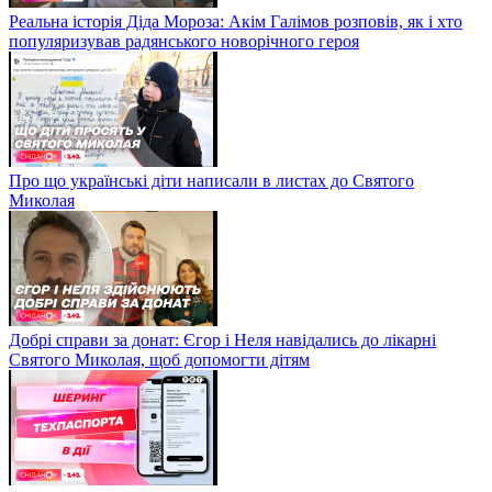
Реальна історія Діда Мороза: Акім Галімов розповів, як і хто
популяризував радянського новорічного героя
Про що українські діти написали в листах до Святого
Миколая
Добрі справи за донат: Єгор і Неля навідались до лікарні
Святого Миколая, щоб допомогти дітям