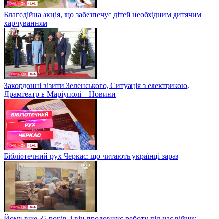
Благодійна акція, що забезпечує дітей необхідним дитячим
харчуванням
Закордонні візити Зеленського, Ситуація з електрикою,
Драмтеатр в Маріуполі – Новини
Бібліотечний рух Черкас: що читають українці зараз
Йому вже 35 років, і він продовжує роботу під час війни: