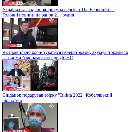
Україна стала країною року за версією The Economist —
Головні новини на ранок 21 грудня
Як правильно користуватися генераторами, акумуляторами та
газовими балонами: поради ДСНС
Сніданок подарував збірку "Війна 2022" Кобеляцький
бібліотеці