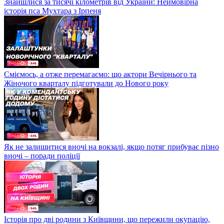
Знайшлися за тисячі кілометрів від України: Неймовірна
історія пса Мухтара з Ірпеня
Сміємось, а отже перемагаємо: що актори Вечірнього та
Жіночого кварталу підготували до Нового року
Як не залишитися вночі на вокзалі, якщо потяг прибуває пізно
вночі – поради поліції
Історія про дві родини з Київщини, що пережили окупацію,