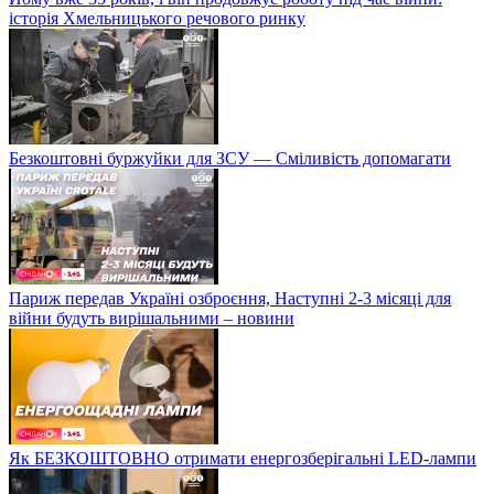
історія Хмельницького речового ринку
Безкоштовні буржуйки для ЗСУ — Сміливість допомагати
Париж передав Україні озброєння, Наступні 2-3 місяці для
війни будуть вирішальними – новини
Як БЕЗКОШТОВНО отримати енергозберігальні LED-лампи