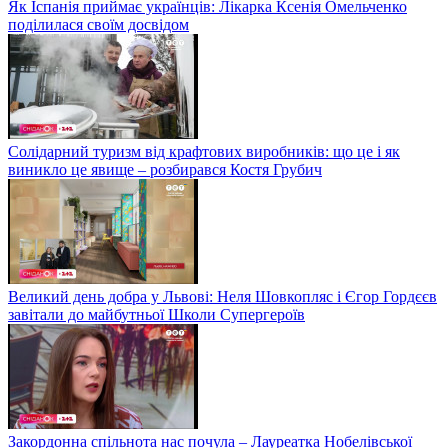
Як Іспанія приймає українців: Лікарка Ксенія Омельченко
поділилася своїм досвідом
Солідарний туризм від крафтових виробників: що це і як
виникло це явище – розбирався Костя Грубич
Великий день добра у Львові: Неля Шовкопляс і Єгор Гордєєв
завітали до майбутньої Школи Супергероїв
Закордонна спільнота нас почула – Лауреатка Нобелівської