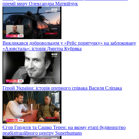
премії миру Олександра Матвійчук
Викликався добровольцем у «Рейс порятунку» на заблоковану
«Азовсталь»: історія Дмитра Кубряка
Герой України: історія оперного співака Василя Сліпака
Єгор Гордєєв та Сашко Терен: на якому етапі будівництво
реабілітаційного центру Superhumans