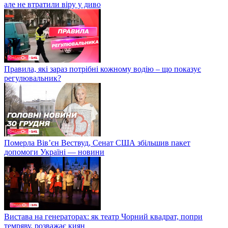
але не втратили віру у диво
Правила, які зараз потрібні кожному водію – що показує
регулювальник?
Померла Вівʼєн Вествуд, Сенат США збільшив пакет
допомоги Україні — новини
Вистава на генераторах: як театр Чорний квадрат, попри
темряву, розважає киян