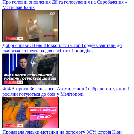
Про головні оновлення Дії та голосування на Євробачення –
Мстислав Банік
Добрі справи: Неля Шовкопляс і Єгор Гордєєв завітали до
львівського шелтера для вагітних і породіль
ФІФА проти Зеленського, Атомні станції набрали потужності,
росіяни готуються до боїв у Мелітополі
Продавала ляльки-мотанки на допомогу ЗСУ: історія Кіри