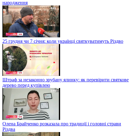
народження
25 грудня чи 7 січня: коли українці святкуватимуть Різдво
Штраф за незаконно зрубану ялинку: як перевірити святкове
дерево перед купівлею
Олена Брайченко розказала про традиції і головні страви
Різдва