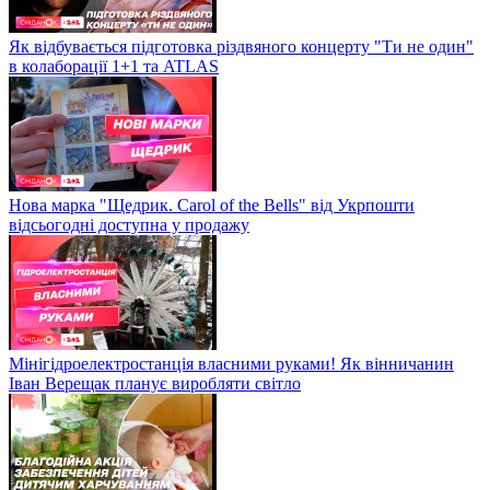
Як відбувається підготовка різдвяного концерту "Ти не один"
в колаборації 1+1 та ATLAS
Нова марка "Щедрик. Carol of the Bells" від Укрпошти
відсьогодні доступна у продажу
Мінігідроелектростанція власними руками! Як вінничанин
Іван Верещак планує виробляти світло