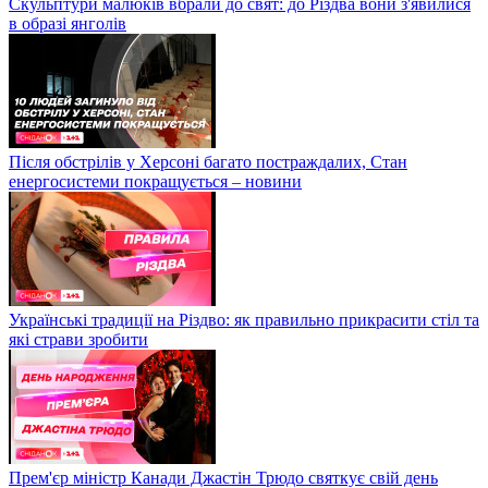
Скульптури малюків вбрали до свят: до Різдва вони з'явилися
в образі янголів
Після обстрілів у Херсоні багато постраждалих, Стан
енергосистеми покращується – новини
Українські традиції на Різдво: як правильно прикрасити стіл та
які страви зробити
Прем'єр міністр Канади Джастін Трюдо святкує свій день