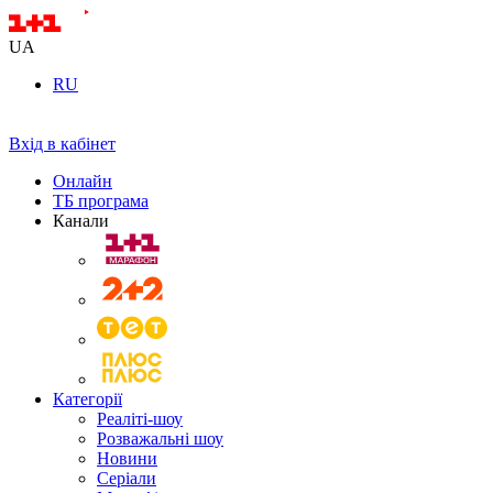
UA
RU
Вхід в кабінет
Онлайн
ТБ програма
Канали
Категорії
Реаліті-шоу
Розважальні шоу
Новини
Серіали