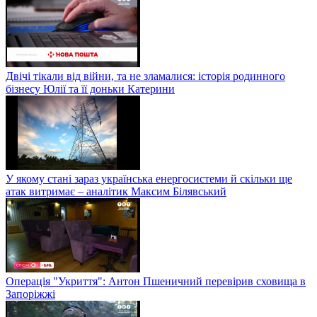
Двічі тікали від війни, та не зламалися: історія родинного
бізнесу Юлії та її доньки Катерини
У якому стані зараз українська енергосистеми й скільки ще
атак витримає – аналітик Максим Білявський
Операція "Укриття": Антон Пшеничний перевірив сховища в
Запоріжжі