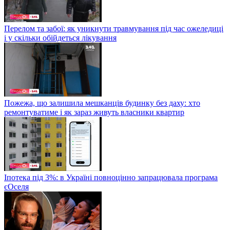
Перелом та забої: як уникнути травмування під час ожеледиці
і у скільки обійдеться лікування
Пожежа, що залишила мешканців будинку без даху: хто
ремонтуватиме і як зараз живуть власники квартир
Іпотека під 3%: в Україні повноцінно запрацювала програма
єОселя