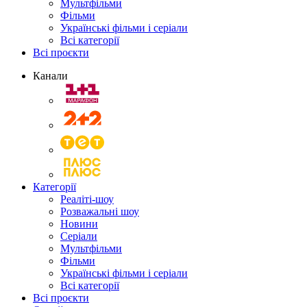
Мультфільми
Фільми
Українські фільми і серіали
Всі категорії
Всі проєкти
Канали
Категорії
Реаліті-шоу
Розважальні шоу
Новини
Серіали
Мультфільми
Фільми
Українські фільми і серіали
Всі категорії
Всі проєкти