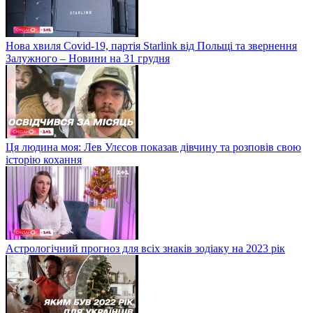
Нова хвиля Covid-19, партія Starlink від Польщі та звернення
Залужного – Новини на 31 грудня
Ця людина моя: Лев Улєсов показав дівчину та розповів свою
історію кохання
Астрологічний прогноз для всіх знаків зодіаку на 2023 рік