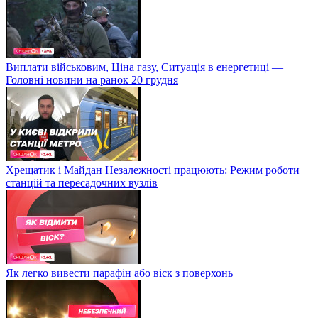
Виплати військовим, Ціна газу, Ситуація в енергетиці —
Головні новини на ранок 20 грудня
Хрещатик і Майдан Незалежності працюють: Режим роботи
станцій та пересадочних вузлів
Як легко вивести парафін або віск з поверхонь