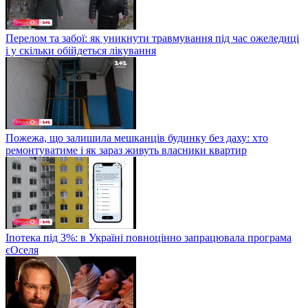
Перелом та забої: як уникнути травмування під час ожеледиці
і у скільки обійдеться лікування
Пожежа, що залишила мешканців будинку без даху: хто
ремонтуватиме і як зараз живуть власники квартир
Іпотека під 3%: в Україні повноцінно запрацювала програма
єОселя