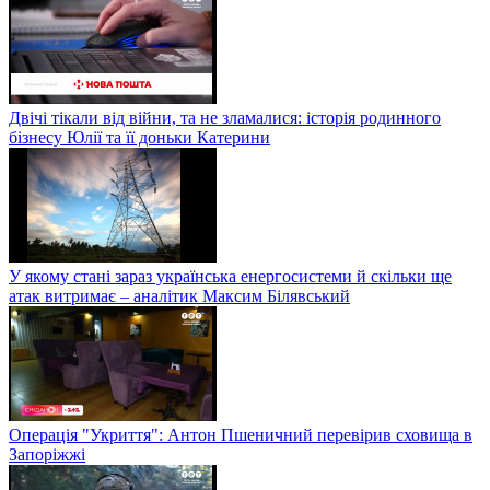
Двічі тікали від війни, та не зламалися: історія родинного
бізнесу Юлії та її доньки Катерини
У якому стані зараз українська енергосистеми й скільки ще
атак витримає – аналітик Максим Білявський
Операція "Укриття": Антон Пшеничний перевірив сховища в
Запоріжжі