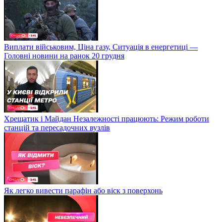
Виплати військовим, Ціна газу, Ситуація в енергетиці —
Головні новини на ранок 20 грудня
Хрещатик і Майдан Незалежності працюють: Режим роботи
станцій та пересадочних вузлів
Як легко вивести парафін або віск з поверхонь