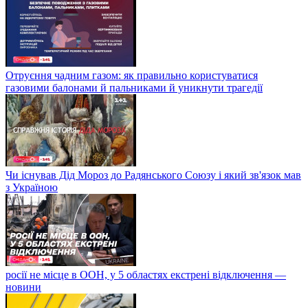
Отруєння чадним газом: як правильно користуватися
газовими балонами й пальниками й уникнути трагедії
Чи існував Дід Мороз до Радянського Союзу і який зв'язок мав
з Україною
росії не місце в ООН, у 5 областях екстрені відключення —
новини