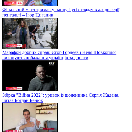
Фінальний матч тримав у напрузі усіх глядачів аж до серії
пентальті – Ігор Циганик
Марафон добрих справ: Єгор Гордєєв і Неля Шовкопляс
виконують побажання українців за донати
Збірка "Війна 2022": уривок із щоденника Сергія Жадана,
читає Богдан Бенюк