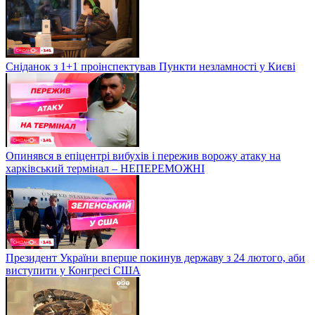
Сніданок з 1+1 проінспектував Пункти незламності у Києві
Опинявся в епіцентрі вибухів і пережив ворожу атаку на
харківський термінал – НЕПЕРЕМОЖНІ
Президент України вперше покинув державу з 24 лютого, аби
виступити у Конгресі США