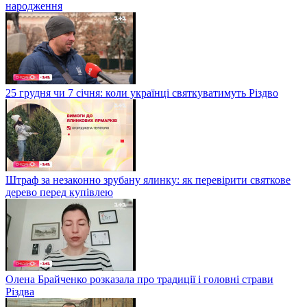
народження
25 грудня чи 7 січня: коли українці святкуватимуть Різдво
Штраф за незаконно зрубану ялинку: як перевірити святкове
дерево перед купівлею
Олена Брайченко розказала про традиції і головні страви
Різдва