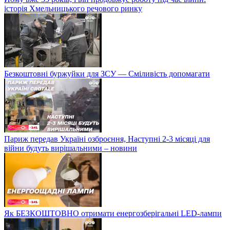
історія Хмельницького речового ринку
Безкоштовні буржуйки для ЗСУ — Сміливість допомагати
Париж передав Україні озброєння, Наступні 2-3 місяці для
війни будуть вирішальними – новини
Як БЕЗКОШТОВНО отримати енергозберігальні LED-лампи