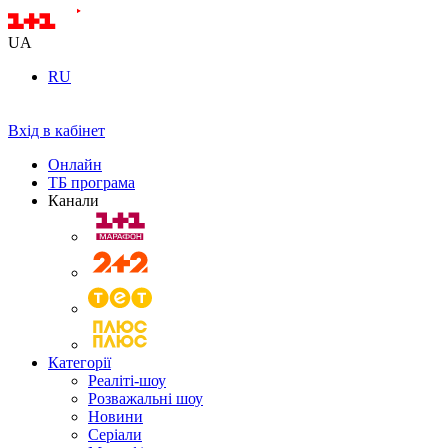
UA
RU
Вхід в кабінет
Онлайн
ТБ програма
Канали
Категорії
Реаліті-шоу
Розважальні шоу
Новини
Серіали