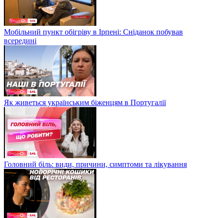
Мобільний пункт обігріву в Ірпені: Сніданок побував
всередині
Як живеться українським біженцям в Португалії
Головний біль: види, причини, симптоми та лікування