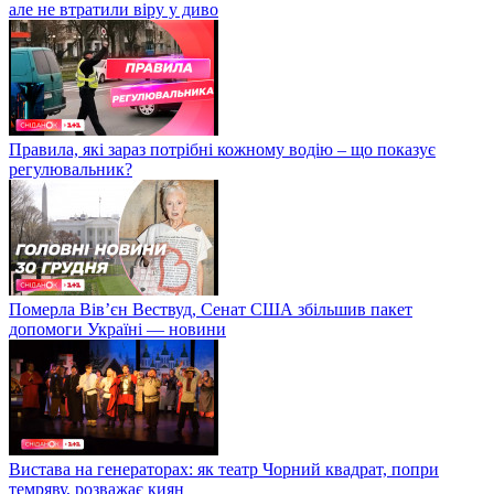
але не втратили віру у диво
Правила, які зараз потрібні кожному водію – що показує
регулювальник?
Померла Вівʼєн Вествуд, Сенат США збільшив пакет
допомоги Україні — новини
Вистава на генераторах: як театр Чорний квадрат, попри
темряву, розважає киян