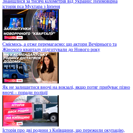
Знайшлися за тисячі кілометрів від України: Неймовірна
історія пса Мухтара з Ірпеня
Сміємось, а отже перемагаємо: що актори Вечірнього та
Жіночого кварталу підготували до Нового року
Як не залишитися вночі на вокзалі, якщо потяг прибуває пізно
вночі – поради поліції
Історія про дві родини з Київщини, що пережили окупацію,