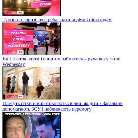
Туман на дорозі: що треба знати водіям і пішоходам
Як і тік-ток зняти і спортом зайнятись – руханка у стилі
Wednesday
Плетуть сітки й виготовляють свічки: як діти з Загальців
допомагають ЗСУ і наближають перемогу