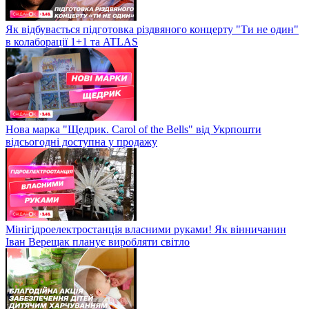
Як відбувається підготовка різдвяного концерту "Ти не один"
в колаборації 1+1 та ATLAS
Нова марка "Щедрик. Carol of the Bells" від Укрпошти
відсьогодні доступна у продажу
Мінігідроелектростанція власними руками! Як вінничанин
Іван Верещак планує виробляти світло