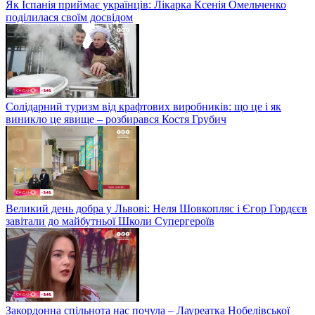
Як Іспанія приймає українців: Лікарка Ксенія Омельченко
поділилася своїм досвідом
Солідарний туризм від крафтових виробників: що це і як
виникло це явище – розбирався Костя Грубич
Великий день добра у Львові: Неля Шовкопляс і Єгор Гордєєв
завітали до майбутньої Школи Супергероїв
Закордонна спільнота нас почула – Лауреатка Нобелівської