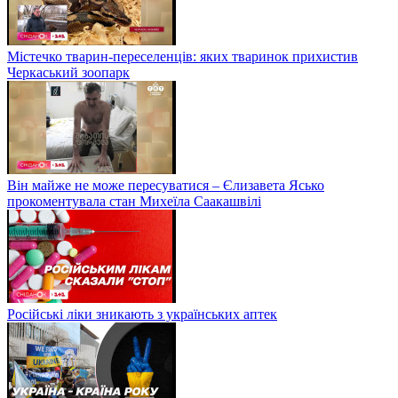
Містечко тварин-переселенців: яких тваринок прихистив
Черкаський зоопарк
Він майже не може пересуватися – Єлизавета Ясько
прокоментувала стан Михеїла Саакашвілі
Російські ліки зникають з українських аптек