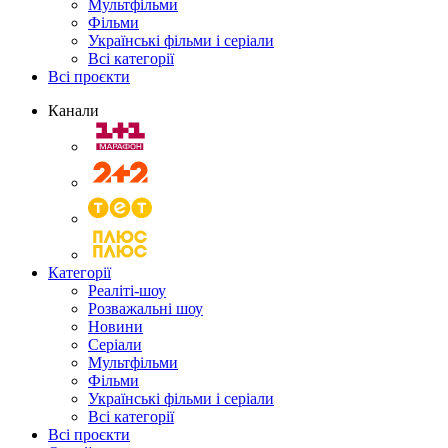
Мультфільми
Фільми
Українські фільми і серіали
Всі категорії
Всі проєкти
Канали
Категорії
Реаліті-шоу
Розважальні шоу
Новини
Серіали
Мультфільми
Фільми
Українські фільми і серіали
Всі категорії
Всі проєкти