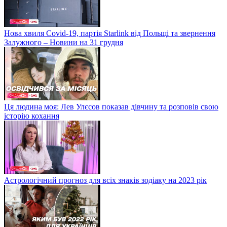
Нова хвиля Covid-19, партія Starlink від Польщі та звернення
Залужного – Новини на 31 грудня
Ця людина моя: Лев Улєсов показав дівчину та розповів свою
історію кохання
Астрологічний прогноз для всіх знаків зодіаку на 2023 рік