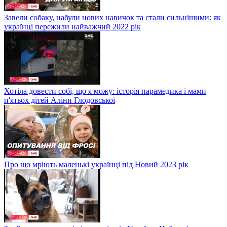
Завели собаку, набули нових навичок та стали сильнішими: як
українці пережили найважчий 2022 рік
Хотіла довести собі, що я можу: історія парамедика і мами
п'ятьох дітей Аліни Глодовської
Про що мріють маленькі українці під Новий 2023 рік