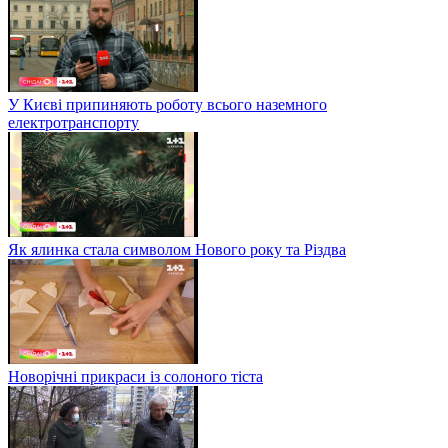
У Києві припиняють роботу всього наземного
електротранспорту
Як ялинка стала символом Нового року та Різдва
Новорічні прикраси із солоного тіста