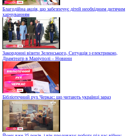
Благодійна акція, що забезпечує дітей необхідним дитячим
харчуванням
Закордонні візити Зеленського, Ситуація з електрикою,
Драмтеатр в Маріуполі – Новини
Бібліотечний рух Черкас: що читають українці зараз
Йому вже 35 років, і він продовжує роботу під час війни: