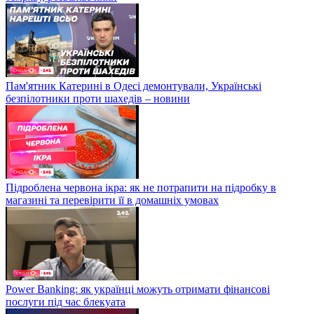
Пам'ятник Катерині в Одесі демонтували, Українські
безпілотники проти шахедів – новини
Підроблена червона ікра: як не потрапити на підробку в
магазині та перевірити її в домашніх умовах
Power Banking: як українці можуть отримати фінансові
послуги під час блекуата