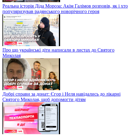
Реальна історія Діда Мороза: Акім Галімов розповів, як і хто
популяризував радянського новорічного героя
Про що українські діти написали в листах до Святого
Миколая
Добрі справи за донат: Єгор і Неля навідались до лікарні
Святого Миколая, щоб допомогти дітям