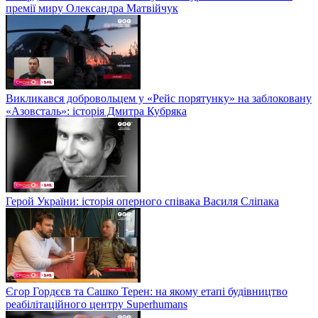
премії миру Олександра Матвійчук
Викликався добровольцем у «Рейс порятунку» на заблоковану
«Азовсталь»: історія Дмитра Кубряка
Герой України: історія оперного співака Василя Сліпака
Єгор Гордєєв та Сашко Терен: на якому етапі будівництво
реабілітаційного центру Superhumans