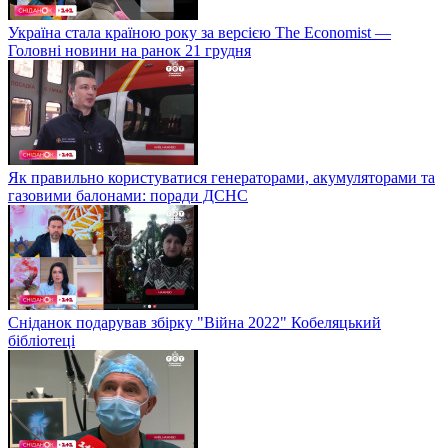
Україна стала країною року за версією The Economist —
Головні новини на ранок 21 грудня
Як правильно користуватися генераторами, акумуляторами та
газовими балонами: поради ДСНС
Сніданок подарував збірку "Війна 2022" Кобеляцький
бібліотеці