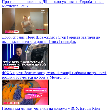
Про головні оновлення Дії та голосування на Євробачення –
Мстислав Банік
Добрі справи: Неля Шовкопляс і Єгор Гордєєв завітали до
львівського шелтера для вагітних і породіль
ФІФА проти Зеленського, Атомні станції набрали потужності,
росіяни готуються до боїв у Мелітополі
Продавала ляльки-мотанки на допомогу ЗСУ: історія Кіри