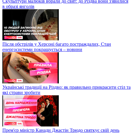
Скульптури малюків вбрали до свят: до Різдва вони з'явилися
в образі янголів
Після обстрілів у Херсоні багато постраждалих, Стан
енергосистеми покращується – новини
Українські традиції на Різдво: як правильно прикрасити стіл та
які страви зробити
Прем'єр міністр Канади Джастін Трюдо святкує свій день