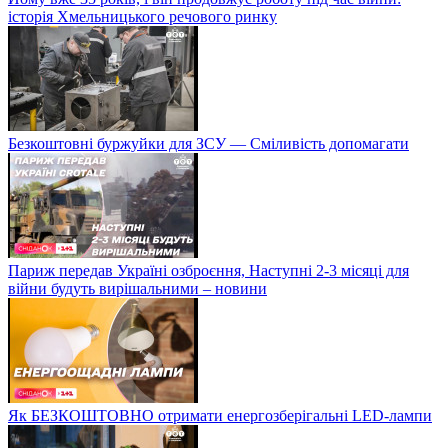
історія Хмельницького речового ринку
Безкоштовні буржуйки для ЗСУ — Сміливість допомагати
Париж передав Україні озброєння, Наступні 2-3 місяці для
війни будуть вирішальними – новини
Як БЕЗКОШТОВНО отримати енергозберігальні LED-лампи