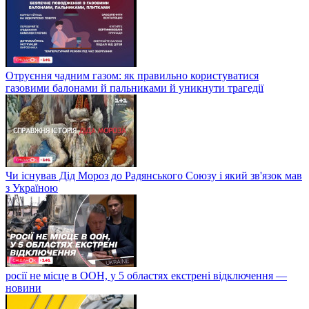
Отруєння чадним газом: як правильно користуватися
газовими балонами й пальниками й уникнути трагедії
Чи існував Дід Мороз до Радянського Союзу і який зв'язок мав
з Україною
росії не місце в ООН, у 5 областях екстрені відключення —
новини