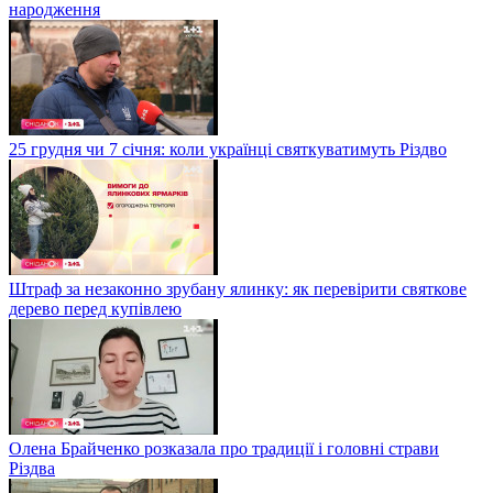
народження
25 грудня чи 7 січня: коли українці святкуватимуть Різдво
Штраф за незаконно зрубану ялинку: як перевірити святкове
дерево перед купівлею
Олена Брайченко розказала про традиції і головні страви
Різдва