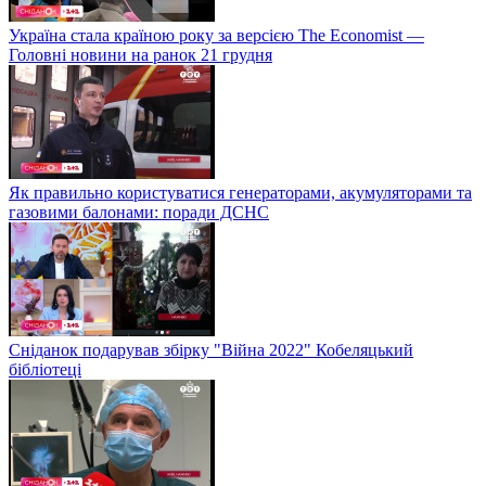
Україна стала країною року за версією The Economist —
Головні новини на ранок 21 грудня
Як правильно користуватися генераторами, акумуляторами та
газовими балонами: поради ДСНС
Сніданок подарував збірку "Війна 2022" Кобеляцький
бібліотеці