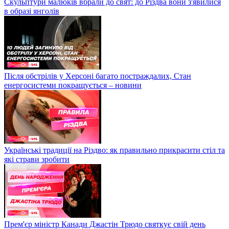
Скульптури малюків вбрали до свят: до Різдва вони з'явилися
в образі янголів
Після обстрілів у Херсоні багато постраждалих, Стан
енергосистеми покращується – новини
Українські традиції на Різдво: як правильно прикрасити стіл та
які страви зробити
Прем'єр міністр Канади Джастін Трюдо святкує свій день