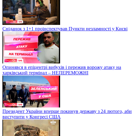
Сніданок з 1+1 проінспектував Пункти незламності у Києві
Опинявся в епіцентрі вибухів і пережив ворожу атаку на
харківський термінал – НЕПЕРЕМОЖНІ
Президент України вперше покинув державу з 24 лютого, аби
виступити у Конгресі США