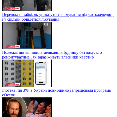
Перелом та забої: як уникнути травмування під час ожеледиці
і у скільки обійдеться лікування
Пожежа, що залишила мешканців будинку без даху: хто
ремонтуватиме і як зараз живуть власники квартир
Іпотека під 3%: в Україні повноцінно запрацювала програма
єОселя