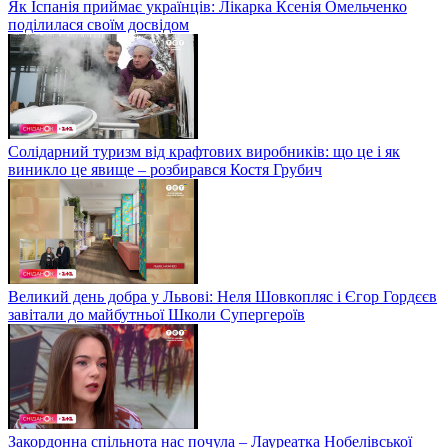
Як Іспанія приймає українців: Лікарка Ксенія Омельченко
поділилася своїм досвідом
Солідарний туризм від крафтових виробників: що це і як
виникло це явище – розбирався Костя Грубич
Великий день добра у Львові: Неля Шовкопляс і Єгор Гордєєв
завітали до майбутньої Школи Супергероїв
Закордонна спільнота нас почула – Лауреатка Нобелівської