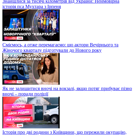
Знайшлися за тисячі кілометрів від України: Неймовірна
історія пса Мухтара з Ірпеня
Сміємось, а отже перемагаємо: що актори Вечірнього та
Жіночого кварталу підготували до Нового року
Як не залишитися вночі на вокзалі, якщо потяг прибуває пізно
вночі – поради поліції
Історія про дві родини з Київщини, що пережили окупацію,