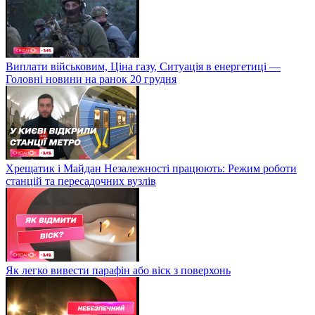
Виплати військовим, Ціна газу, Ситуація в енергетиці —
Головні новини на ранок 20 грудня
Хрещатик і Майдан Незалежності працюють: Режим роботи
станцій та пересадочних вузлів
Як легко вивести парафін або віск з поверхонь