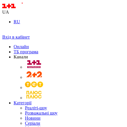
UA
RU
Вхід в кабінет
Онлайн
ТБ програма
Канали
Категорії
Реаліті-шоу
Розважальні шоу
Новини
Серіали