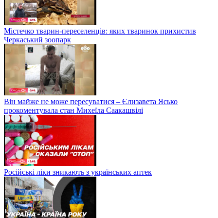
Містечко тварин-переселенців: яких тваринок прихистив
Черкаський зоопарк
Він майже не може пересуватися – Єлизавета Ясько
прокоментувала стан Михеїла Саакашвілі
Російські ліки зникають з українських аптек