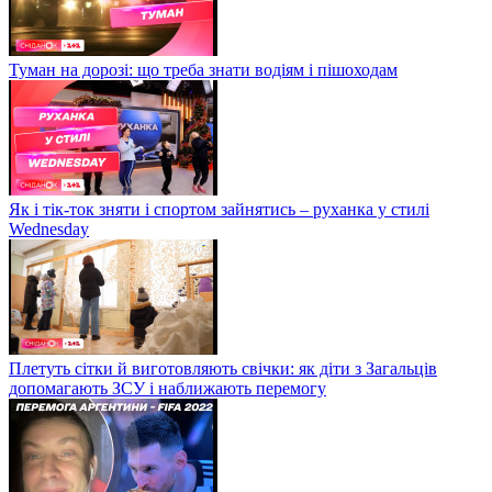
Туман на дорозі: що треба знати водіям і пішоходам
Як і тік-ток зняти і спортом зайнятись – руханка у стилі
Wednesday
Плетуть сітки й виготовляють свічки: як діти з Загальців
допомагають ЗСУ і наближають перемогу