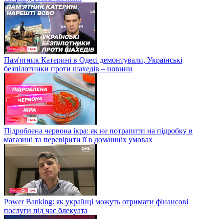
Пам'ятник Катерині в Одесі демонтували, Українські
безпілотники проти шахедів – новини
Підроблена червона ікра: як не потрапити на підробку в
магазині та перевірити її в домашніх умовах
Power Banking: як українці можуть отримати фінансові
послуги під час блекуата