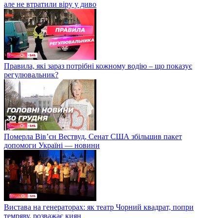
але не втратили віру у диво
Правила, які зараз потрібні кожному водію – що показує
регулювальник?
Померла Вівʼєн Вествуд, Сенат США збільшив пакет
допомоги Україні — новини
Вистава на генераторах: як театр Чорний квадрат, попри
темряву, розважає киян