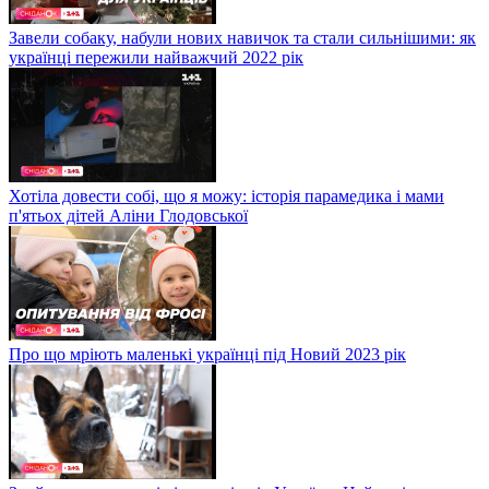
Завели собаку, набули нових навичок та стали сильнішими: як
українці пережили найважчий 2022 рік
Хотіла довести собі, що я можу: історія парамедика і мами
п'ятьох дітей Аліни Глодовської
Про що мріють маленькі українці під Новий 2023 рік