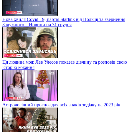
Нова хвиля Covid-19, партія Starlink від Польщі та звернення
Залужного – Новини на 31 грудня
Ця людина моя: Лев Улєсов показав дівчину та розповів свою
історію кохання
Астрологічний прогноз для всіх знаків зодіаку на 2023 рік