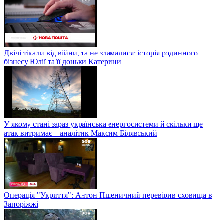
Двічі тікали від війни, та не зламалися: історія родинного
бізнесу Юлії та її доньки Катерини
У якому стані зараз українська енергосистеми й скільки ще
атак витримає – аналітик Максим Білявський
Операція "Укриття": Антон Пшеничний перевірив сховища в
Запоріжжі