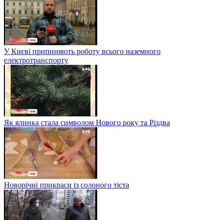
У Києві припиняють роботу всього наземного
електротранспорту
Як ялинка стала символом Нового року та Різдва
Новорічні прикраси із солоного тіста