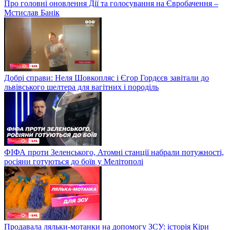
Про головні оновлення Дії та голосування на Євробачення –
Мстислав Банік
Добрі справи: Неля Шовкопляс і Єгор Гордєєв завітали до
львівського шелтера для вагітних і породіль
ФІФА проти Зеленського, Атомні станції набрали потужності,
росіяни готуються до боїв у Мелітополі
Продавала ляльки-мотанки на допомогу ЗСУ: історія Кіри