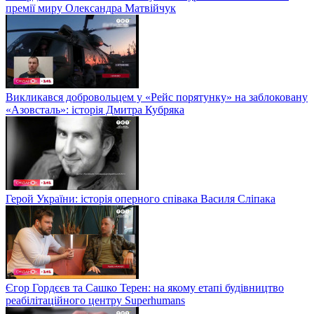
премії миру Олександра Матвійчук
Викликався добровольцем у «Рейс порятунку» на заблоковану
«Азовсталь»: історія Дмитра Кубряка
Герой України: історія оперного співака Василя Сліпака
Єгор Гордєєв та Сашко Терен: на якому етапі будівництво
реабілітаційного центру Superhumans