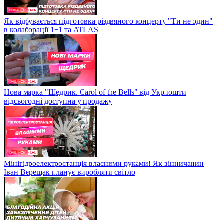
Як відбувається підготовка різдвяного концерту "Ти не один"
в колаборації 1+1 та ATLAS
Нова марка "Щедрик. Carol of the Bells" від Укрпошти
відсьогодні доступна у продажу
Мінігідроелектростанція власними руками! Як вінничанин
Іван Верещак планує виробляти світло