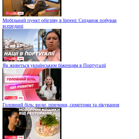
Мобільний пункт обігріву в Ірпені: Сніданок побував
всередині
Як живеться українським біженцям в Португалії
Головний біль: види, причини, симптоми та лікування