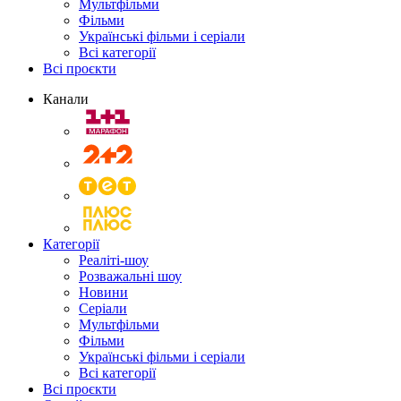
Мультфільми
Фільми
Українські фільми і серіали
Всі категорії
Всі проєкти
Канали
Категорії
Реаліті-шоу
Розважальні шоу
Новини
Серіали
Мультфільми
Фільми
Українські фільми і серіали
Всі категорії
Всі проєкти