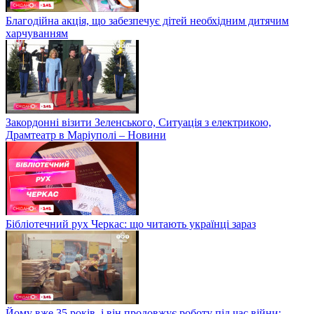
Благодійна акція, що забезпечує дітей необхідним дитячим
харчуванням
Закордонні візити Зеленського, Ситуація з електрикою,
Драмтеатр в Маріуполі – Новини
Бібліотечний рух Черкас: що читають українці зараз
Йому вже 35 років, і він продовжує роботу під час війни: