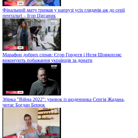
Фінальний матч тримав у напрузі усіх глядачів аж до серії
пентальті – Ігор Циганик
Марафон добрих справ: Єгор Гордєєв і Неля Шовкопляс
виконують побажання українців за донати
Збірка "Війна 2022": уривок із щоденника Сергія Жадана,
читає Богдан Бенюк